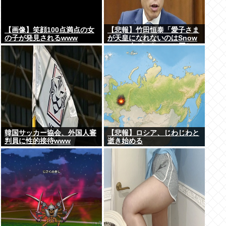
【画像】笑顔100点満点の女
【悲報】竹田恒泰「愛子さま
の子が発見されるwww
が天皇になれないのはSnow
Manに女がいないのと同じ」
X民「養子案はSnow Manに
竹田恒泰が入るようなもの」
韓国サッカー協会、外国人審
【悲報】ロシア、じわじわと
判員に性的接待www
逝き始める