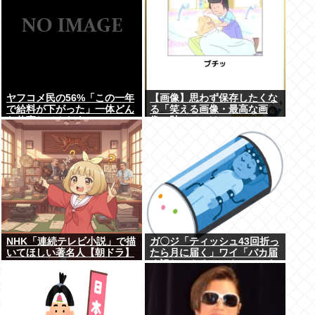
ヤフコメ民の56%「この一年
【画像】思わず保存したくな
で給料が下がった」一体どん
る「笑える画像・最高な画
な仕事してんだよこいつ
像」貼っていけwww
ら！？
NHK「連続テレビ小説」で描
ガ〇ジ「ティッシュ43回折っ
いてほしい著名人【朝ドラ】
たら月に届く」ワイ「バカ届
く訳ねーやろ！ｗやってみた
ろ！ｗ」