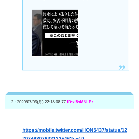
2 : 2020/07/06(月) 22:18:08.77
ID:xI8sMNLPr
https://mobile.twitter.com/HON5437/status/12
79746897633132546?s=19