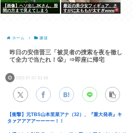
【画像】ヘソ出しJKさん、股
最近の美少女フィギュア、さ
間の方まで見えてしまう
すがに太ももが太すぎwww
www
ホーム
嫌儲
昨日の安倍晋三「被災者の捜索を夜を徹し
て全力で当たれ！😤」⇒即座に帰宅
2020.07.07 01:56
【衝撃】元TBS山本里菜アナ（32）、『重大発表』キ
タァアアアアーーーー！！