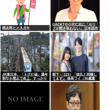
GACKTや小沢仁志に「セリ
桃太郎とメスガキ
フが聞き取れない」 日本語作
品を字幕で見る人が増えてい
る背景
JR東日本、「トクだ値」通年
部下♀（23）「彼氏と同棲し
割引を廃止で炎上。すっかり
てます」 係長ワイ（36歳童
金の亡者と成り下がったな
貞）「えっ…？」