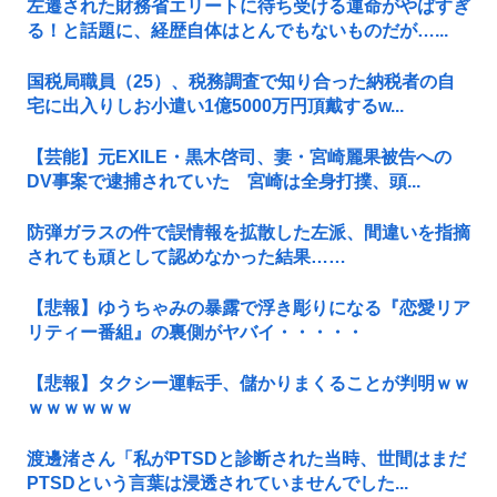
左遷された財務省エリートに待ち受ける運命がやばすぎ
る！と話題に、経歴自体はとんでもないものだが…...
国税局職員（25）、税務調査で知り合った納税者の自
宅に出入りしお小遣い1億5000万円頂戴するw...
【芸能】元EXILE・黒木啓司、妻・宮崎麗果被告への
DV事案で逮捕されていた 宮崎は全身打撲、頭...
防弾ガラスの件で誤情報を拡散した左派、間違いを指摘
されても頑として認めなかった結果……
【悲報】ゆうちゃみの暴露で浮き彫りになる『恋愛リア
リティー番組』の裏側がヤバイ・・・・・
【悲報】タクシー運転手、儲かりまくることが判明ｗｗ
ｗｗｗｗｗｗ
渡邊渚さん「私がPTSDと診断された当時、世間はまだ
PTSDという言葉は浸透されていませんでした...