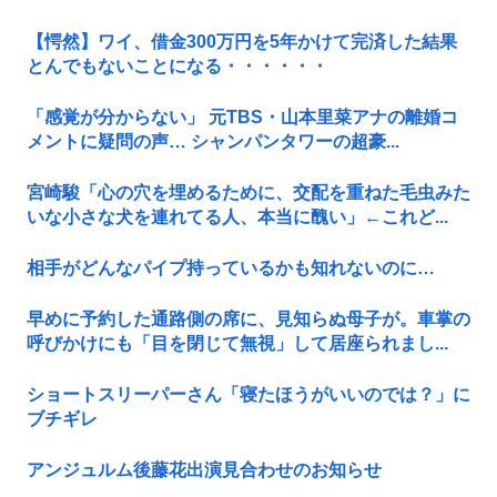
【愕然】ワイ、借金300万円を5年かけて完済した結果
とんでもないことになる・・・・・・
「感覚が分からない」 元TBS・山本里菜アナの離婚コ
メントに疑問の声… シャンパンタワーの超豪...
宮崎駿「心の穴を埋めるために、交配を重ねた毛虫みた
いな小さな犬を連れてる人、本当に醜い」←これど...
相手がどんなパイプ持っているかも知れないのに…
早めに予約した通路側の席に、見知らぬ母子が。車掌の
呼びかけにも「目を閉じて無視」して居座られまし...
ショートスリーパーさん「寝たほうがいいのでは？」に
ブチギレ
アンジュルム後藤花出演見合わせのお知らせ