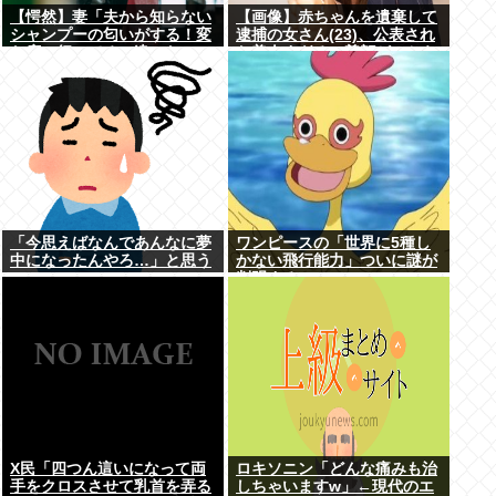
【愕然】妻「夫から知らない
【画像】赤ちゃんを遺棄して
シャンプーの匂いがする！変
逮捕の女さん(23)、公表され
な店に行ってるに違いな
た美人すぎるご尊顔がこちら
い！！！」探偵「調べたとこ
⇒www
ろ･･･」⇒結果ｗｗ
「今思えばなんであんなに夢
ワンピースの「世界に5種し
中になったんやろ…」と思う
かない飛行能力」ついに謎が
コンテンツ
判明するwww
X民「四つん這いになって両
ロキソニン「どんな痛みも治
手をクロスさせて乳首を弄る
しちゃいますw」←現代のエ