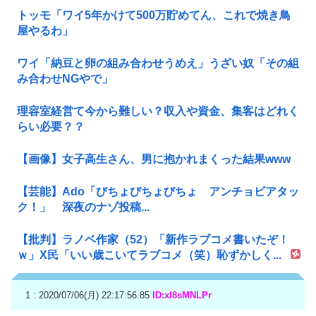
トッモ「ワイ5年かけて500万貯めてん、これで焼き鳥
屋やるわ」
ワイ「納豆と卵の組み合わせうめえ」うざい奴「その組
み合わせNGやで」
理容室経営て今から難しい？収入や資金、集客はどれく
らい必要？？
【画像】女子高生さん、男に抱かれまくった結果www
【芸能】Ado「びちょびちょびちょ アンチョビアタッ
ク！」 深夜のナゾ投稿...
【批判】ラノベ作家（52）「新作ラブコメ書いたぞ！
ｗ」X民「いい歳こいてラブコメ（笑）恥ずかしく...
1 : 2020/07/06(月) 22:17:56.85
ID:xI8sMNLPr