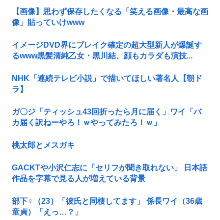
【画像】思わず保存したくなる「笑える画像・最高な画
像」貼っていけwww
イメージDVD界にブレイク確定の超大型新人が爆誕す
るwww黒髪清純乙女・黒川結、顔もカラダも演技...
NHK「連続テレビ小説」で描いてほしい著名人【朝ド
ラ】
ガ〇ジ「ティッシュ43回折ったら月に届く」ワイ「バ
カ届く訳ねーやろ！ｗやってみたろ！ｗ」
桃太郎とメスガキ
GACKTや小沢仁志に「セリフが聞き取れない」 日本語
作品を字幕で見る人が増えている背景
部下♀（23）「彼氏と同棲してます」 係長ワイ（36歳
童貞）「えっ…？」