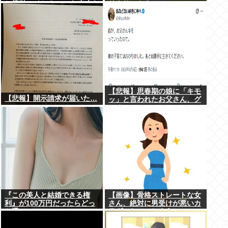
と簡単にイケる」 これ出来な
リクサーやろ…
いヤツはゲイ
【悲報】思春期の娘に「キモ
【悲報】開示請求が届いた…
ッ」と言われたお父さん、グ
レる
『この美人と結婚できる権
【画像】骨格ストレートな女
利』が100万円だったらどっ
さん、絶対に男受けが悪いカ
ち選ぶwww
ラダになってしまうｗｗｗ