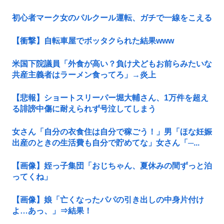
初心者マーク女のパルクール運転、ガチで一線をこえる
【衝撃】自転車屋でボッタクられた結果www
米国下院議員「外食が高い？負け犬どもお前らみたいな
共産主義者はラーメン食ってろ」→炎上
【悲報】ショートスリーパー堀大輔さん、1万件を超え
る誹謗中傷に耐えられず号泣してしまう
女さん「自分の衣食住は自分で稼ごう！」男「ほな妊娠
出産のときの生活費も自分で貯めてな」女さん「─...
【画像】姪っ子集団「おじちゃん、夏休みの間ずっと泊
ってくね」
【画像】娘「亡くなったパパの引き出しの中身片付け
よ…あっ、」⇒結果！