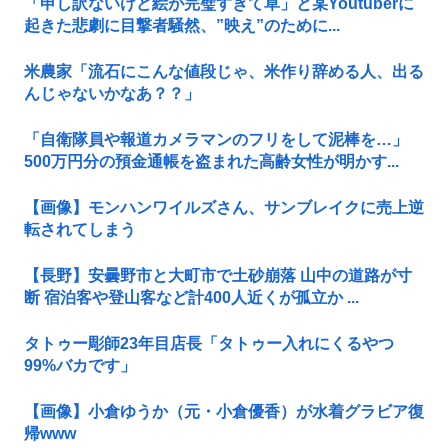
「申し訳ないけど絵が完璧すぎて草」と某Youtuberに
起きた悲劇に目撃者騒然、”映え”のために...
米農家「流石にこんな値段じゃ、米作り辞める人、出る
んじゃないかなあ？？」
「自衛隊員や報道カメラマンのフリをして泥棒を…」
500万円分の預金通帳を盗まれた高齢女性が明かす...
【画像】モンハンワイルズさん、サンブレイクに売上逆
転されてしまう
【長野】安曇野市と大町市で土砂崩落 山中の道路が寸
断 宿泊客や登山客など計400人近くが孤立か ...
タトゥー彫師23年目店長「タトゥー入れにくるやつ
99%バカです」
【画像】小倉ゆうか（元・小倉優香）が水着グラビア復
帰www