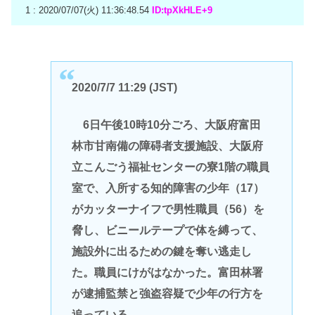
1 : 2020/07/07(火) 11:36:48.54
ID:tpXkHLE+9
2020/7/7 11:29 (JST)
6日午後10時10分ごろ、大阪府富田
林市甘南備の障碍者支援施設、大阪府
立こんごう福祉センターの寮1階の職員
室で、入所する知的障害の少年（17）
がカッターナイフで男性職員（56）を
脅し、ビニールテープで体を縛って、
施設外に出るための鍵を奪い逃走し
た。職員にけがはなかった。富田林署
が逮捕監禁と強盗容疑で少年の行方を
追っている。