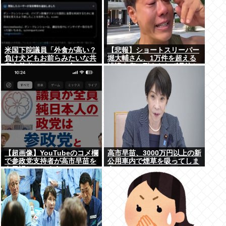
米国下院議員「外食が高い？
【悲報】ショートスリーパー
負け犬どもお前らみたいな共
堀大輔さん、1万件を超える
産主義者はラーメン食って
誹謗中傷に耐えられず号泣し
ろ」→炎上
てしまう
【超画像】YouTubeのコメ欄
高市早苗、3000万円以上の新
で参政党支持者が高市早苗を
公用車内で煙草を吸ってしま
在日認してしまうwww
う…