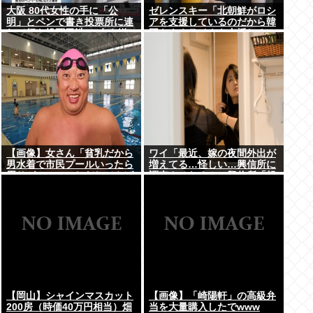
大阪 80代女性の手に「公
ゼレンスキー「北朝鮮がロシ
明」とペンで書き投票所に連
アを支援しているのだから韓
れて行き投票干渉 60女を送
国もウクライナを支援しろ」
検【いさ酒場】
【画像】女さん「貧乳だから
ワイ「最近、嫁の夜間外出が
男水着で市民プールいったら
増えてる…怪しい…興信所に
周りがコソコソしだしてやば
調査させたろ！」興信所「報
いwww」5万いいね
告します」⇒結果www
【岡山】シャインマスカット
【画像】「崎陽軒」の高級弁
200房（時価40万円相当）畑
当を大量購入したでwww