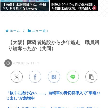
【画像】水泳部員さん、全員
阿波おどりで女性の体強調し
ギリギリ見えないwww
た無断動画拡散、憤る踊り手
「悲しいし気持ち悪い」…悪
質なケースは警察への相談検
討
ホーム
ニュー速＋
【大阪】障碍者施設から少年逃走 職員縛
り鍵奪ったか（共同）
2020.07.07 11:52
「抜くに抜けない……」自転車の青切符導入で”車道ハ
ミ出し”が急増中