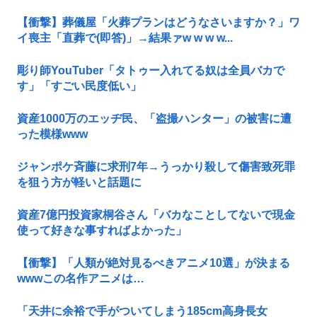
【衝撃】葬儀屋「火葬プランはどうなさいますか？」ワ
イ喪主「直葬で(即答)」→結果ァw w w w...
彫り師YouTuber「タトゥー入れてる奴は全員バカで
す」「すごい民度低い」
資産1000万のエッヂ民、「盗撮ハンター」の被害に遭
った模様www
ジャンポケ斉藤に求刑7年→うっかり殺して傷害致死罪
を狙う方が軽いと話題に
資産7億円投資家桐谷さん「バカなことしてないで現金
使って好きな事すればよかった」
【衝撃】「人類が絶対見るべきアニメ10選」が決まる
wwwこの名作アニメは…
「天井に余裕で手がついてしまう185cm高身長女