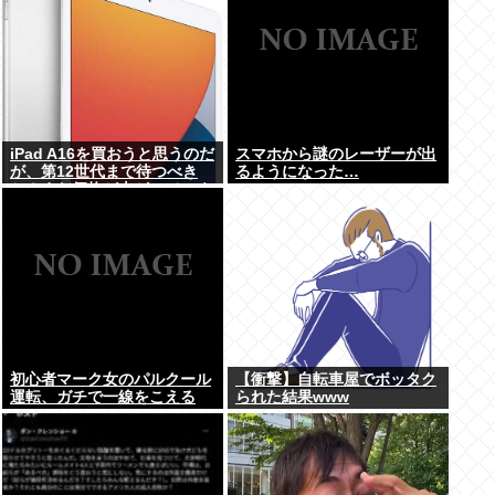
iPad A16を買おうと思うのだ
スマホから謎のレーザーが出
が、第12世代まで待つべき
るようになった…
か？まだ価格が上がっていく
ようなら、いま買っときたい
が…
初心者マーク女のパルクール
【衝撃】自転車屋でボッタク
運転、ガチで一線をこえる
られた結果www