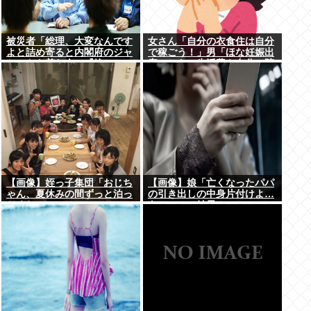
被災者「総理、大変なんです
女さん「自分の衣食住は自分
よと詰め寄ると内閣府のジャ
で稼ごう！」男「ほな妊娠出
ケットを着た人に『静かに 』
産のときの生活費も自分で貯
とすごまれた」
めてな」女さん「──世界か
ら色が消えた」
【画像】姪っ子集団「おじち
【画像】娘「亡くなったパパ
ゃん、夏休みの間ずっと泊っ
の引き出しの中身片付けよ…
てくね」
あっ、」⇒結果！