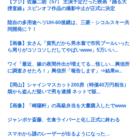
【フジ】佐藤二朗（57） 主演予定だった映画『踊る大
捜査線』スピンオフ作品の撮影中止が正式に決定
陸自の多用途ヘリUH-60後継は、三菱・シコルスキー共
同開発に？！
【画像】女さん「貧乳だから男水着で市民プールいった
ら周りがコソコソしだしてやばいwww」5万いい...
ワイ「最近、嫁の夜間外出が増えてる…怪しい…興信所
に調査させたろ！」興信所「報告します」⇒結果w...
【岡山】シャインマスカット200房（時価40万円相当）
畑から盗んだ疑いで男を逮捕 ネットで販...
【画像】「崎陽軒」の高級弁当を大量購入したでwww
ジャンポケ斎藤、乞食ライバーと化し正式に終わる
スマホから謎のレーザーが出るようになった…