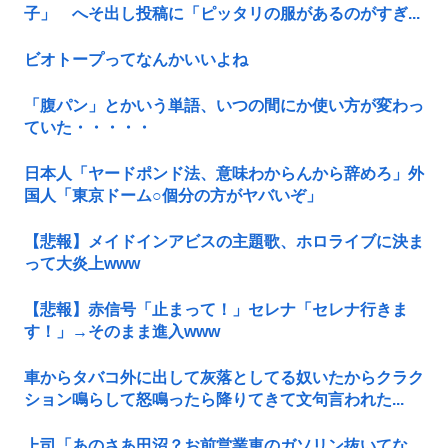
子」 へそ出し投稿に「ピッタリの服があるのがすぎ...
ビオトープってなんかいいよね
「腹パン」とかいう単語、いつの間にか使い方が変わっ
ていた・・・・・
日本人「ヤードポンド法、意味わからんから辞めろ」外
国人「東京ドーム○個分の方がヤバいぞ」
【悲報】メイドインアビスの主題歌、ホロライブに決ま
って大炎上www
【悲報】赤信号「止まって！」セレナ「セレナ行きま
す！」→そのまま進入www
車からタバコ外に出して灰落としてる奴いたからクラク
ション鳴らして怒鳴ったら降りてきて文句言われた...
上司「あのさあ田沼？お前営業車のガソリン抜いてな