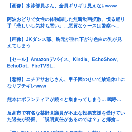
【画像】水泳部員さん、全員ギリギリ見えないwww
阿波おどりで女性の体強調した無断動画拡散、憤る踊り
手「悲しいし気持ち悪い」…悪質なケースは警察へ...
【画像】JKダンス部、胸元が垂れ下がり色白の乳が見
えてしまう
【セール】Amazonデバイス、Kindle、EchoShow、
EchoDot、FireTVSt...
【悲報】ニチアサおじさん、甲子園のせいで放送休止に
なりブチギレwww
熊本にボランティアが続々と集まってしまう… 嗚呼…
反高市で有名な某野党議員が不正な投票支援を受けてい
た過去が発掘、「説明責任があるのでは？」と揶揄...