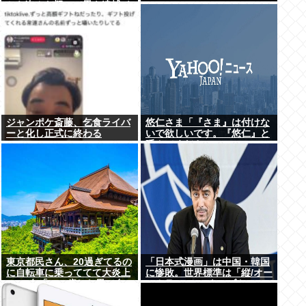
から盗んだ疑いで男を逮捕 ネ
ットで販売
ジャンポケ斎藤、乞食ライバ
悠仁さま「『さま』は付けな
ーと化し正式に終わる
いで欲しいです。『悠仁』と
呼んでください」
東京都民さん、20過ぎてるの
「日本式漫画」は中国・韓国
に自転車に乗っててて大炎上
に惨敗。世界標準は「縦/オー
www女「いい歳した男で自
ルカラー」の”ウェブトゥー
転車に乗るのは知的障がい者
ン”に
だけだよ？