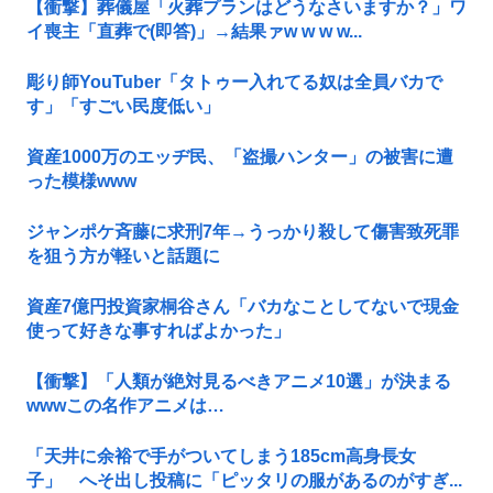
【衝撃】葬儀屋「火葬プランはどうなさいますか？」ワ
イ喪主「直葬で(即答)」→結果ァw w w w...
彫り師YouTuber「タトゥー入れてる奴は全員バカで
す」「すごい民度低い」
資産1000万のエッヂ民、「盗撮ハンター」の被害に遭
った模様www
ジャンポケ斉藤に求刑7年→うっかり殺して傷害致死罪
を狙う方が軽いと話題に
資産7億円投資家桐谷さん「バカなことしてないで現金
使って好きな事すればよかった」
【衝撃】「人類が絶対見るべきアニメ10選」が決まる
wwwこの名作アニメは…
「天井に余裕で手がついてしまう185cm高身長女
子」 へそ出し投稿に「ピッタリの服があるのがすぎ...