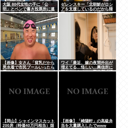
大阪 80代女性の手に「公
ゼレンスキー「北朝鮮がロシ
明」とペンで書き投票所に連
アを支援しているのだから韓
れて行き投票干渉 60女を送
国もウクライナを支援しろ」
検【いさ酒場】
【画像】女さん「貧乳だから
ワイ「最近、嫁の夜間外出が
男水着で市民プールいったら
増えてる…怪しい…興信所に
周りがコソコソしだしてやば
調査させたろ！」興信所「報
いwww」5万いいね
告します」⇒結果www
【岡山】シャインマスカット
【画像】「崎陽軒」の高級弁
200房（時価40万円相当）畑
当を大量購入したでwww