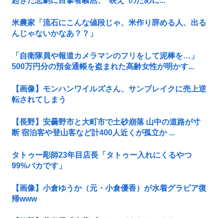
起きた悲劇に目撃者騒然、”映え”のために...
米農家「流石にこんな値段じゃ、米作り辞める人、出る
んじゃないかなあ？？」
「自衛隊員や報道カメラマンのフリをして泥棒を…」
500万円分の預金通帳を盗まれた高齢女性が明かす...
【画像】モンハンワイルズさん、サンブレイクに売上逆
転されてしまう
【長野】安曇野市と大町市で土砂崩落 山中の道路が寸
断 宿泊客や登山客など計400人近くが孤立か ...
タトゥー彫師23年目店長「タトゥー入れにくるやつ
99%バカです」
【画像】小倉ゆうか（元・小倉優香）が水着グラビア復
帰www