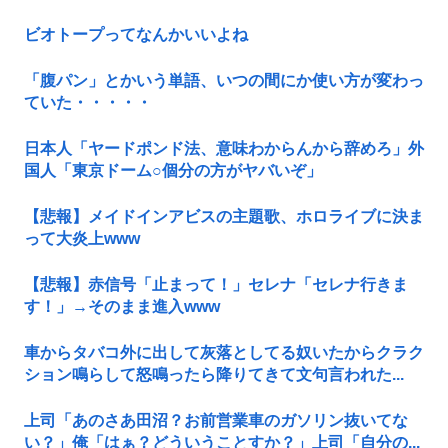
ビオトープってなんかいいよね
「腹パン」とかいう単語、いつの間にか使い方が変わっ
ていた・・・・・
日本人「ヤードポンド法、意味わからんから辞めろ」外
国人「東京ドーム○個分の方がヤバいぞ」
【悲報】メイドインアビスの主題歌、ホロライブに決ま
って大炎上www
【悲報】赤信号「止まって！」セレナ「セレナ行きま
す！」→そのまま進入www
車からタバコ外に出して灰落としてる奴いたからクラク
ション鳴らして怒鳴ったら降りてきて文句言われた...
上司「あのさあ田沼？お前営業車のガソリン抜いてな
い？」俺「はぁ？どういうことすか？」上司「自分の...