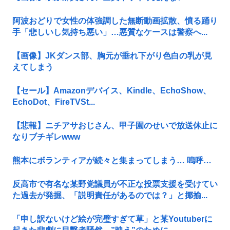
阿波おどりで女性の体強調した無断動画拡散、憤る踊り
手「悲しいし気持ち悪い」…悪質なケースは警察へ...
【画像】JKダンス部、胸元が垂れ下がり色白の乳が見
えてしまう
【セール】Amazonデバイス、Kindle、EchoShow、
EchoDot、FireTVSt...
【悲報】ニチアサおじさん、甲子園のせいで放送休止に
なりブチギレwww
熊本にボランティアが続々と集まってしまう… 嗚呼…
反高市で有名な某野党議員が不正な投票支援を受けてい
た過去が発掘、「説明責任があるのでは？」と揶揄...
「申し訳ないけど絵が完璧すぎて草」と某Youtuberに