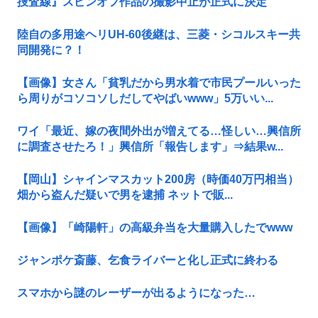
捜査線』スピンオフ作品の撮影中止が正式に決定
陸自の多用途ヘリUH-60後継は、三菱・シコルスキー共
同開発に？！
【画像】女さん「貧乳だから男水着で市民プールいった
ら周りがコソコソしだしてやばいwww」5万いい...
ワイ「最近、嫁の夜間外出が増えてる…怪しい…興信所
に調査させたろ！」興信所「報告します」⇒結果w...
【岡山】シャインマスカット200房（時価40万円相当）
畑から盗んだ疑いで男を逮捕 ネットで販...
【画像】「崎陽軒」の高級弁当を大量購入したでwww
ジャンポケ斎藤、乞食ライバーと化し正式に終わる
スマホから謎のレーザーが出るようになった…