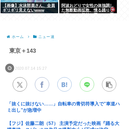
【画像】水泳部員さん、全員
阿波おどりで女性の体強調し
ギリギリ見えないwww
た無断動画拡散、憤る踊り手
「悲しいし気持ち悪い」…悪
質なケースは警察への相談検
討
ホーム
ニュー速
東京＋143
2020.07.14 15:27
「抜くに抜けない……」自転車の青切符導入で”車道ハ
ミ出し”が急増中
【フジ】佐藤二朗（57） 主演予定だった映画『踊る大