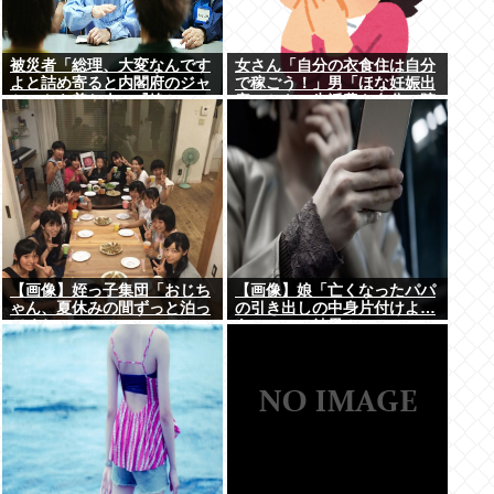
被災者「総理、大変なんです
女さん「自分の衣食住は自分
よと詰め寄ると内閣府のジャ
で稼ごう！」男「ほな妊娠出
ケットを着た人に『静かに 』
産のときの生活費も自分で貯
とすごまれた」
めてな」女さん「──世界か
ら色が消えた」
【画像】姪っ子集団「おじち
【画像】娘「亡くなったパパ
ゃん、夏休みの間ずっと泊っ
の引き出しの中身片付けよ…
てくね」
あっ、」⇒結果！