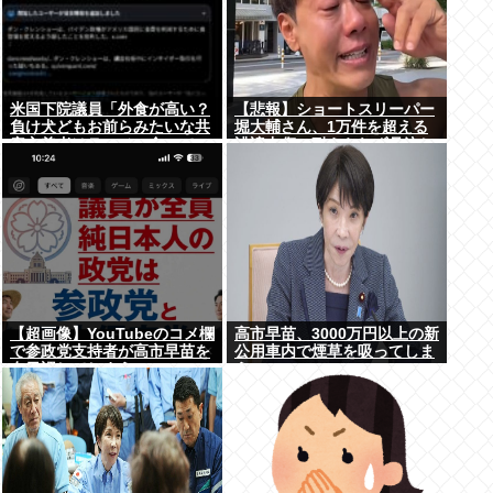
米国下院議員「外食が高い？
【悲報】ショートスリーパー
負け犬どもお前らみたいな共
堀大輔さん、1万件を超える
産主義者はラーメン食って
誹謗中傷に耐えられず号泣し
ろ」→炎上
てしまう
【超画像】YouTubeのコメ欄
高市早苗、3000万円以上の新
で参政党支持者が高市早苗を
公用車内で煙草を吸ってしま
在日認してしまうwww
う…