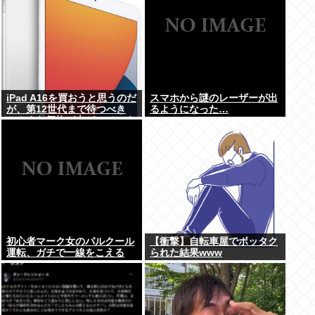
iPad A16を買おうと思うのだ
スマホから謎のレーザーが出
が、第12世代まで待つべき
るようになった…
か？まだ価格が上がっていく
ようなら、いま買っときたい
が…
初心者マーク女のパルクール
【衝撃】自転車屋でボッタク
運転、ガチで一線をこえる
られた結果www