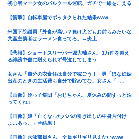
初心者マーク女のパルクール運転、ガチで一線をこえる
【衝撃】自転車屋でボッタクられた結果www
米国下院議員「外食が高い？負け犬どもお前らみたいな
共産主義者はラーメン食ってろ」→炎上
【悲報】ショートスリーパー堀大輔さん、1万件を超え
る誹謗中傷に耐えられず号泣してしまう
女さん「自分の衣食住は自分で稼ごう！」男「ほな妊娠
出産のときの生活費も自分で貯めてな」女さん「─...
【画像】姪っ子集団「おじちゃん、夏休みの間ずっと泊
ってくね」
【画像】娘「亡くなったパパの引き出しの中身片付け
よ…あっ、」⇒結果！
【画像】水泳部員さん、全員ギリギリ見えないwww