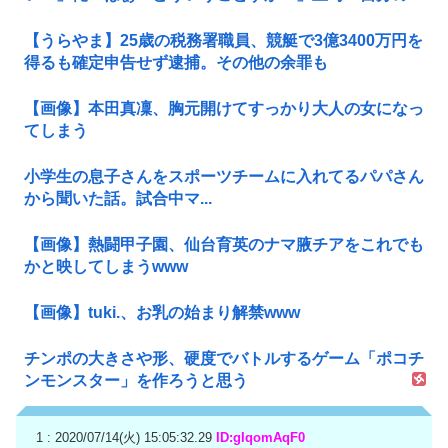
【うらやま】25歳の税務署職員、競艇で3億3400万円を
得るも確定申告せず逮捕。その他の余罪も
【画像】本田真凜、胸元開けてすっかり大人の女になっ
てしまう
小学生の息子さんをスポーツチームに入れてるパパさん
から聞いた話。試合中マ...
【画像】熱闘甲子園、仙台育英のナマ腋チアをこれでも
かと映してしまうwww
【画像】tuki.、お乳の始まり解禁www
チンポの大きさや形、硬度でバトルするゲーム「ポコチ
ンモンスター」を作ろうと思う
1 : 2020/07/14(火) 15:05:32.29
ID:gIqomAqF0