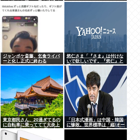
から盗んだ疑いで男を逮捕 ネ
ットで販売
ジャンポケ斎藤、乞食ライバ
悠仁さま「『さま』は付けな
ーと化し正式に終わる
いで欲しいです。『悠仁』と
呼んでください」
東京都民さん、20過ぎてるの
「日本式漫画」は中国・韓国
に自転車に乗っててて大炎上
に惨敗。世界標準は「縦/オー
www女「いい歳した男で自
ルカラー」の”ウェブトゥー
転車に乗るのは知的障がい者
ン”に
だけだよ？