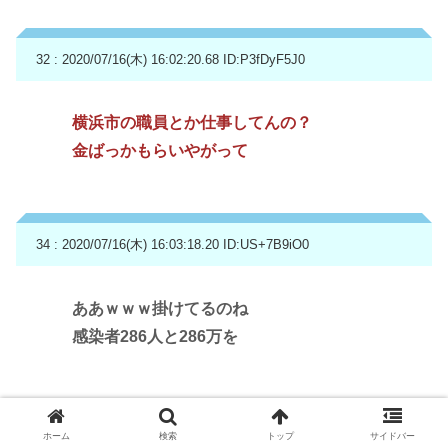
32 : 2020/07/16(木) 16:02:20.68
ID:P3fDyF5J0
横浜市の職員とか仕事してんの？
金ばっかもらいやがって
34 : 2020/07/16(木) 16:03:18.20
ID:US+7B9iO0
ああｗｗｗ掛けてるのね
感染者286人と286万を
35 : 2020/07/16(木) 16:03:34.39
ID:GfraNAZf0
ホーム
検索
トップ
サイドバー