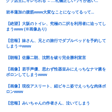
クソ店主にキレられる ←…礼儀正しいワイが悪い...
岩本蓮加の腹筋www大変なことになってるって...
【絶望】大阪のトイレ、究極の二択を利用者に迫ってし
まうwww (※画像あり)
【悲報】妹さん、兄との旅行でダブルベッドを予約して
しまう⇒www
【朗報】佐藤二朗、沈黙を破り完全勝利宣言
【画像】若手声優、思わず性器並みにえっちなナマ腋を
ボロンしてしまうwww
【画像】現役アスリート、紐ビキニ姿でえっちな肉体ボ
ロンwww
【悲報】みいちゃんの作者さん、泣いてしまう