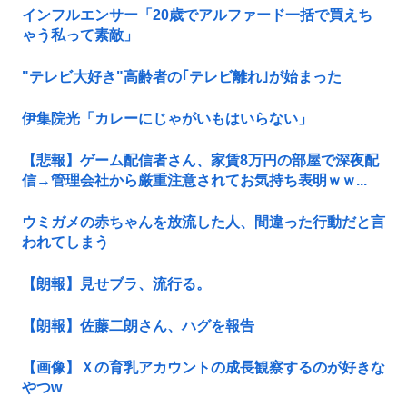
インフルエンサー「20歳でアルファード一括で買えち
ゃう私って素敵」
"テレビ大好き"高齢者の｢テレビ離れ｣が始まった
伊集院光「カレーにじゃがいもはいらない」
【悲報】ゲーム配信者さん、家賃8万円の部屋で深夜配
信→管理会社から厳重注意されてお気持ち表明ｗｗ...
ウミガメの赤ちゃんを放流した人、間違った行動だと言
われてしまう
【朗報】見せブラ、流行る。
【朗報】佐藤二朗さん、ハグを報告
【画像】Ｘの育乳アカウントの成長観察するのが好きな
やつw