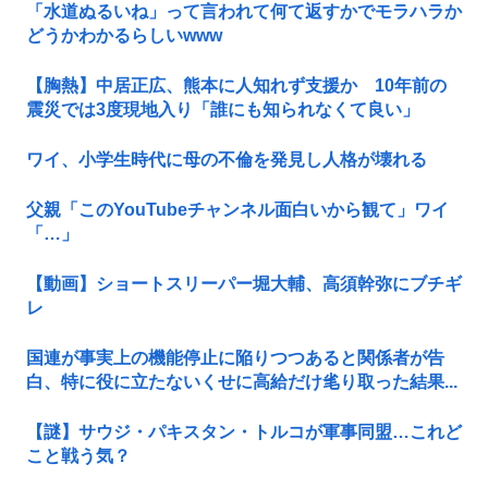
「水道ぬるいね」って言われて何て返すかでモラハラか
どうかわかるらしいwww
【胸熱】中居正広、熊本に人知れず支援か 10年前の
震災では3度現地入り「誰にも知られなくて良い」
ワイ、小学生時代に母の不倫を発見し人格が壊れる
父親「このYouTubeチャンネル面白いから観て」ワイ
「…」
【動画】ショートスリーパー堀大輔、高須幹弥にブチギ
レ
国連が事実上の機能停止に陥りつつあると関係者が告
白、特に役に立たないくせに高給だけ毟り取った結果...
【謎】サウジ・パキスタン・トルコが軍事同盟…これど
こと戦う気？