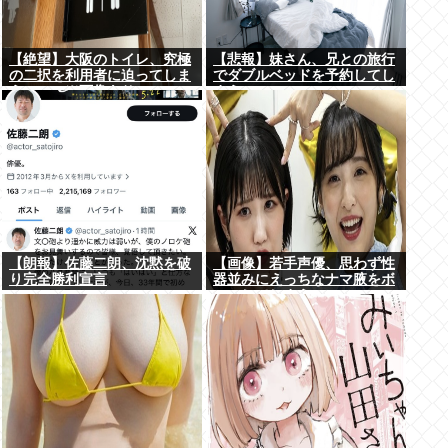
【絶望】大阪のトイレ、究極
【悲報】妹さん、兄との旅行
の二択を利用者に迫ってしま
でダブルベッドを予約してし
うwww (※画像あり)
まう⇒www
【朗報】佐藤二朗、沈黙を破
【画像】若手声優、思わず性
り完全勝利宣言
器並みにえっちなナマ腋をボ
ロンしてしまうwww