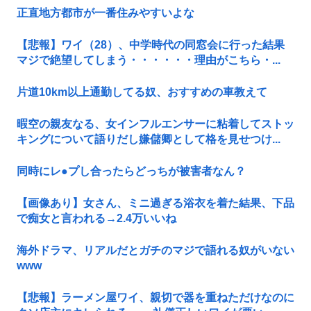
正直地方都市が一番住みやすいよな
【悲報】ワイ（28）、中学時代の同窓会に行った結果
マジで絶望してしまう・・・・・・理由がこちら・...
片道10km以上通勤してる奴、おすすめの車教えて
暇空の親友なる、女インフルエンサーに粘着してストッ
キングについて語りだし嫌儲卿として格を見せつけ...
同時にレ●プし合ったらどっちが被害者なん？
【画像あり】女さん、ミニ過ぎる浴衣を着た結果、下品
で痴女と言われる→2.4万いいね
海外ドラマ、リアルだとガチのマジで語れる奴がいない
www
【悲報】ラーメン屋ワイ、親切で器を重ねただけなのに