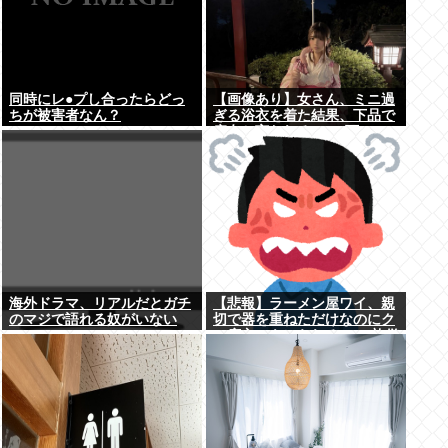
同時にレ●プし合ったらどっ
【画像あり】女さん、ミニ過
ちが被害者なん？
ぎる浴衣を着た結果、下品で
痴女と言われる→2.4万いい
ね
海外ドラマ、リアルだとガチ
【悲報】ラーメン屋ワイ、親
のマジで語れる奴がいない
切で器を重ねただけなのにク
www
ソ店主にキレられる ←…礼儀
正しいワイが悪いか？