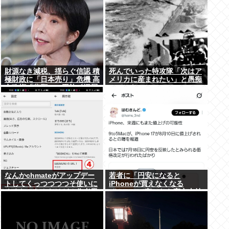
財源なき減税、揺らぐ信認 積
死んでいった特攻隊「次はア
極財政に「日本売り」危機 高
メリカに産まれたい」と愚痴
市政権「悲願」に固執〔深層
っていた
探訪〕
なんかchmateがアップデー
若者に「円安になると
トしてくっつつつつそ使いに
iPhoneが買えなくなる
くくなったんだけど？作者馬
ぞ！」って言ったら高市支持
鹿なの？死ぬの？
する奴減りそうだよな