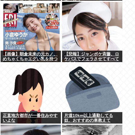
何？その逆も教えて！」（海
言は禁止www
外の反応）
【画像】朝倉未来の元カノ、
【悲報】ジャンポケ斉藤、ロ
めちゃくちゃエグい乳を持つ
ケバスでフェラさせてすべて
を失う
正直地方都市が一番住みやす
片道10km以上通勤してる
いよな
奴、おすすめの車教えて