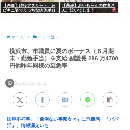
【画像】現役アスリート、紐
【悲報】みいちゃんの作者さ
ビキニ姿でえっちな肉体ボロ
ん、泣いてしまう
ンwww
ホーム
ニュー速＋
横浜市、市職員に夏のボーナス（６月期
末・勤勉手当）を支給 副議長 286 万4700
円他昨年同様の至急率
2020.07.16 16:11
国税不祥事、「前例ない事態次々」に危機感 「パパ
活」、情報漏えいも