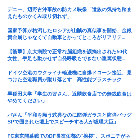
デニー、辺野古沖事故の防カメ映像「遺族の気持ち踏ま
えたものかくみ取り切れず」
国家予算が枯渇したロシアが山賊の真似事を開始、金銀
貴金属じゃなくて自動車とかってところがリアリテ...
【衝撃】京大病院で正常な脳組織を誤摘出された50代
女性、手足も動かせず自発呼吸もできない重篤状態...
ドイツ空港のウクライナ輸送機に自爆ドローン接近、見
つけた空港職員が蹴り落とす…高性能プラスチック...
早稲田大学「学生の皆さん、近隣飲食店での無銭飲食は
やめてください」
パさん「平和を願う式典なのに防弾ガラスと防弾バッグ
SPで囲まれた壇上でスピーチする人が総理大臣」
FC東京開幕戦でのDF長友佑都の“挨拶”、スポニチがネ