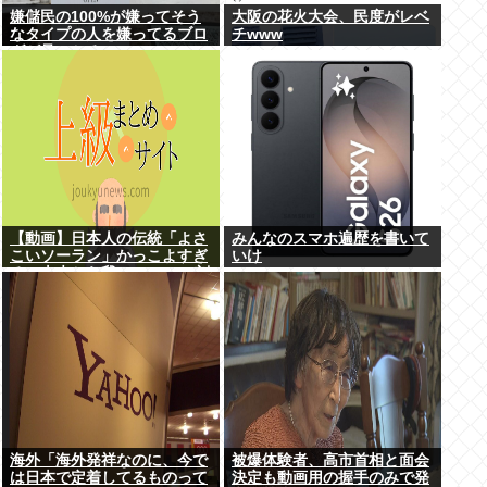
嫌儲民の100%が嫌ってそう
大阪の花火大会、民度がレベ
なタイプの人を嫌ってるブロ
チwww
グが見つかる
【動画】日本人の伝統「よさ
みんなのスマホ遍歴を書いて
こいソーラン」かっこよすぎ
いけ
る。古来から我々のDNAに刻
まれた踊り
海外「海外発祥なのに、今で
被爆体験者、高市首相と面会
は日本で定着してるものって
決定も動画用の握手のみで発