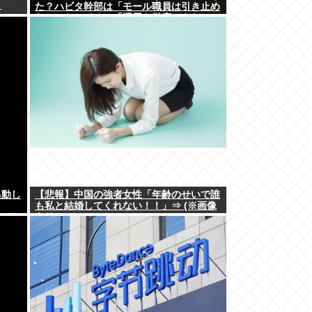
ｗ
た？ハビタ幹部は「モール職員は引き止め
なかった」イオン「運用を徹底できなかっ
た可能性」
異動し
【悲報】中国の強者女性「年齢のせいで誰
も私と結婚してくれない！！」⇒ (※画像
あり)