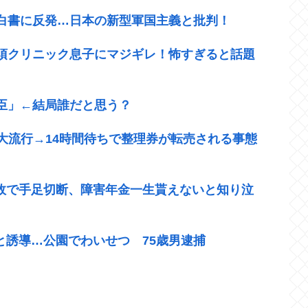
白書に反発…日本の新型軍国主義と批判！
須クリニック息子にマジギレ！怖すぎると話題
臣」←結局誰だと思う？
大流行→14時間待ちで整理券が転売される事態
事故で手足切断、障害年金一生貰えないと知り泣
と誘導…公園でわいせつ 75歳男逮捕