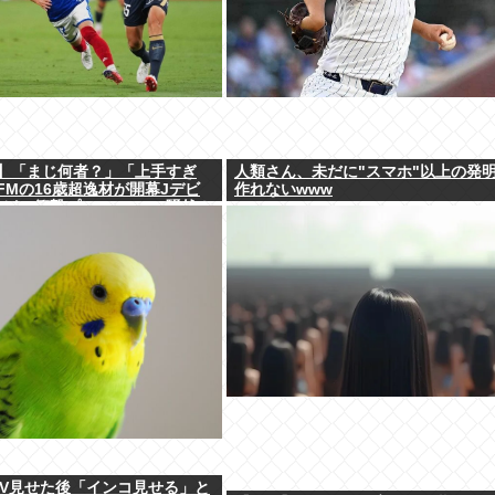
】「まじ何者？」「上手すぎ
人類さん、未だに"スマホ"以上の発
FMの16歳超逸材が開幕Jデビ
作れないwww
せた”衝撃プレー”にSNS騒然！
能」
AV見せた後「インコ見せる」と