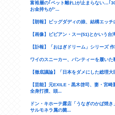
富裕層の｢ペット離れ｣が止まらない…｢
お金持ちが"...
【朗報】ビッグダディの娘、結構エッチ
【画像】ビビアン・スー(51)とかいう
【訃報】「おはぎドリーム」シリーズ 作家の
ワイのスニーカー、パンティーを履いた
【徹底議論】「日本をダメにした総理大
【芸能】元EXILE・黒木啓司、妻・宮
全身打撲、頭...
ドン・キホーテ露店「うなぎのかば焼き
サルモネラ属の菌...