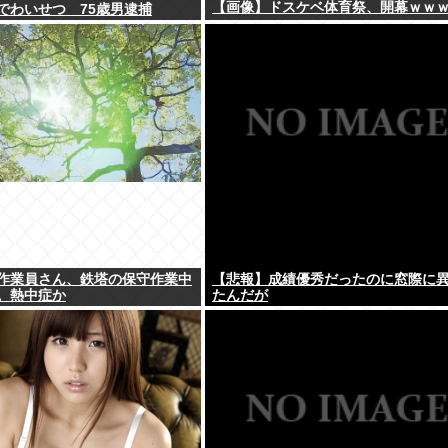
【画像】ドスケベ体育祭、開幕ｗｗ
でわいせつ 75歳男逮捕
作業員さん、鉄塔の保守作業中
【悲報】成績優秀だったのに窓際に
。熱中症か
たんだが