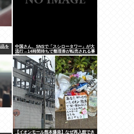
明品を
中国さん、SNSで「スシロータワー」が大
流行→14時間待ちで整理券が転売される事
態に…
【イオンモール熊本爆発】なぜ再入館でき