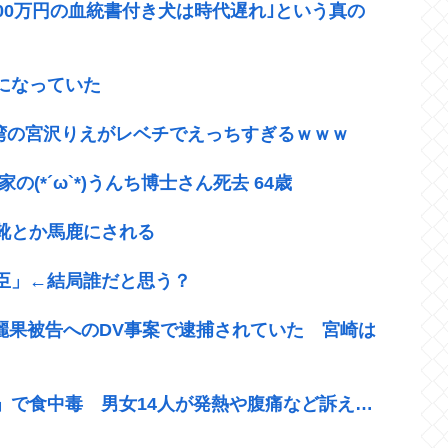
300万円の血統書付き犬は時代遅れ｣という真の
になっていた
台湾の宮沢りえがレベチでえっちすぎるｗｗｗ
(*´ω`*)うんち博士さん死去 64歳
靴とか馬鹿にされる
臣」←結局誰だと思う？
崎麗果被告へのDV事案で逮捕されていた 宮崎は
」で食中毒 男女14人が発熱や腹痛など訴え…