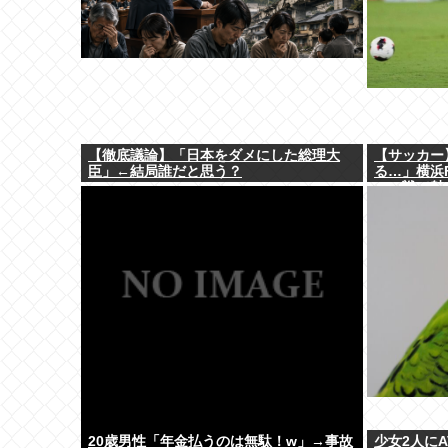
【徹底議論】「日本をダメにした総理大
【サッカー
臣」←結局誰だと思う？
る…」横浜
ュー戦で魅
「すごい才
20歳男性「年金払うのは無駄！w」→事故
少女2人に