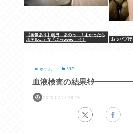
【画像あり】弱男「あのっ…！よかったら
おっパブ行
ホテル…」女「ぷっwww」⇒！
ホーム
VIP
血液検査の結果ｷﾀ━━━━━━(
2020.07.17 18:19