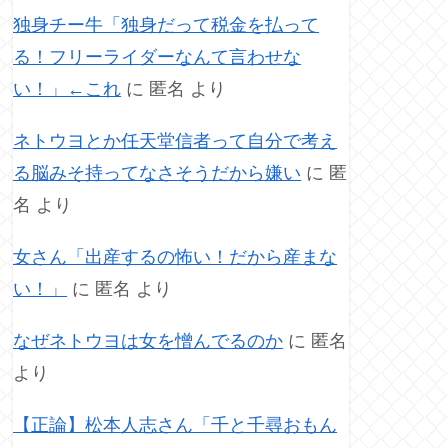
独身チー牛「独身だって税金を払って
る！フリーライダーなんて言わせな
い！」←これ
に
匿名
より
ネトウヨとか任天堂信者って自分で考え
る脳みそ持ってなさそうだから嫌い
に
匿
名
より
女さん「出産するの怖い！だから産まな
い！」
に
匿名
より
なぜネトウヨは女を憎んでるのか
に
匿名
より
【正論】松本人志さん「千と千尋おもん