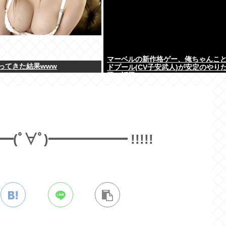
マーベルの新作格ゲー、俺ちゃんこ
ってきた結果www
ドプール(CV子安武人)が安定のやり
題で話題に
ﾟ∀ﾟ)━━━━━━ !!!!!