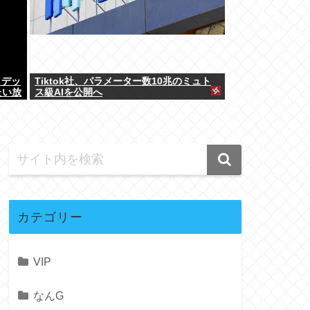
とデッ
Tiktok社、パラメーター数10兆のミュト
たい放
ス級AIを公開へ
カテゴリー
VIP
なんG