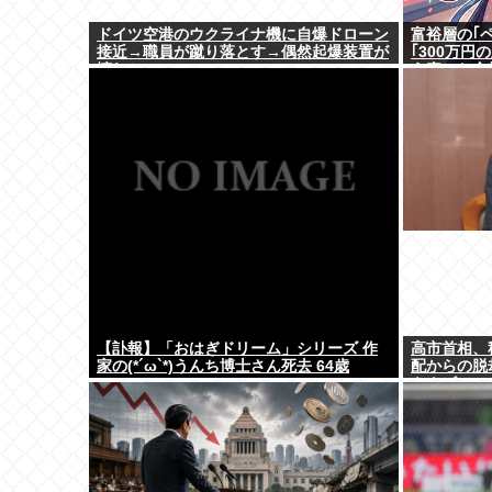
ドイツ空港のウクライナ機に自爆ドローン
富裕層の｢
接近→職員が蹴り落とす→偶然起爆装置が
｢300万
壊れセーフ
う真のお金
【訃報】「おはぎドリーム」シリーズ 作
高市首相、
家の(*´ω`*)うんち博士さん死去 64歳
配からの脱
もクビ