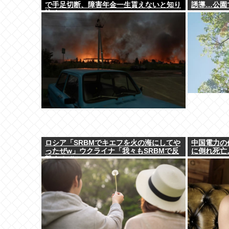
で手足切断、障害年金一生貰えないと知り
誘導…公園
泣く
ロシア「SRBMでキエフを火の海にしてや
中国電力の
ったぜw」ウクライナ「我々もSRBMで反
に倒れ死亡
撃するぞ！」