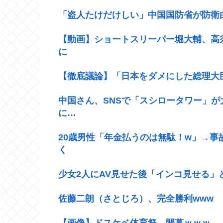
「盗人たけだけしい」中国国防省が防衛
【動画】ショートスリーパー堀大輔、高
に
【徹底議論】「日本をダメにした総理大
中国さん、SNSで「スシロータワー」が
に…
20歳男性「年金払うのは無駄！w」→
く
少女2人にAV見せた後「インコ見せる」
佐藤二朗（さとじろ）、完全勝利www
【画像】ドスケベ体育祭、開幕ｗｗｗ