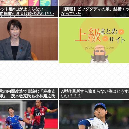
ペット離れ｣が止まらない…
【朗報】ビッグダディの娘、結構エ
円の血統書付き犬は時代遅れ｣とい
なっていた
持ちが"向かった先"
秋の内閣改造で目論む「麻生支
A型作業所すら務まらない俺はどうす
却」…茂木敏充氏も小林鷹之氏
いい？？？