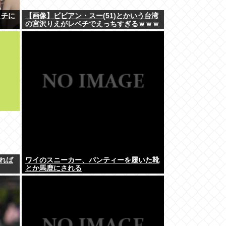
ッチに
【画像】ビビアン・スー(51)とかいう台湾
の宮沢りえがレベチでえっちすぎるｗｗｗ
れば
ワイのスニーカー、パンティーを履いた靴
とか馬鹿にされる