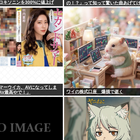
ロキソニンを300%に値上げ
の！？」って知って驚いた曲あげて
マーウイカ、AVになってしま
ワイの株式口座 爆損で逝く
AV最高やで！」