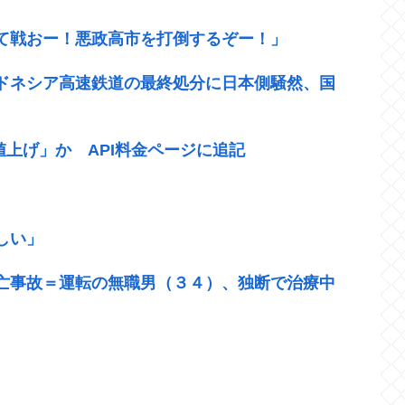
て戦おー！悪政高市を打倒するぞー！」
ドネシア高速鉄道の最終処分に日本側騒然、国
幅値上げ」か API料金ページに追記
しい」
亡事故＝運転の無職男（３４）、独断で治療中