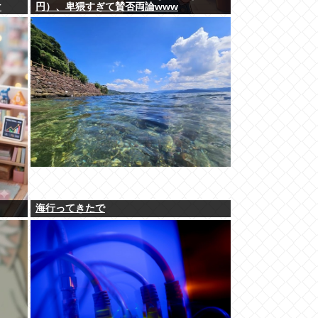
け
円）、卑猥すぎて賛否両論www
海行ってきたで