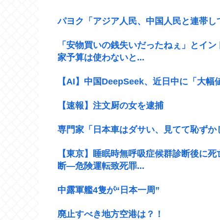
パヨク「アジア人民、中国人民と連帯し
「安物買いの銭失いだったねぇ」とイン
家予算は使わないと...
【AI】中国DeepSeek、近日中に「大
【速報】注文厨の女を逮捕
専門家「日本車はダサい、見てて恥ずか
【東京】睡眠時無呼吸症候群診断後に死
断―危険運転致死罪...
中露軍艦4隻が“日本一周”
廃止すべき地方空港は？！