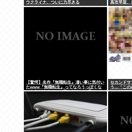
ウクライナ、ついに力尽きる
高市早苗、
【驚愕】名作『無職転生』凄い事に気付い
セカンドサ
たwww『無職転生』ってなろうっぽくな
う…「この
いからおすすめって言われたから見たのだ
けど…もしかして…