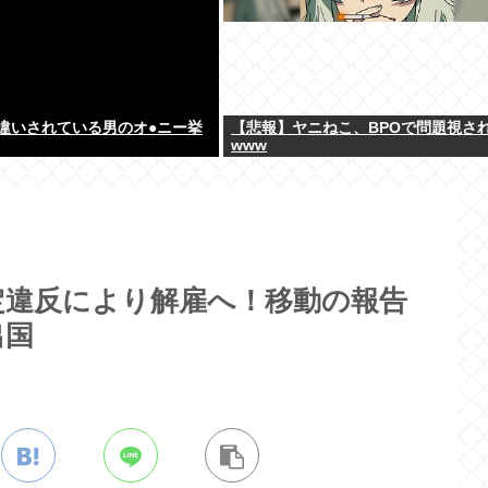
違いされている男のオ●ニー挙
【悲報】ヤニねこ、BPOで問題視さ
www
定違反により解雇へ！移動の報告
出国