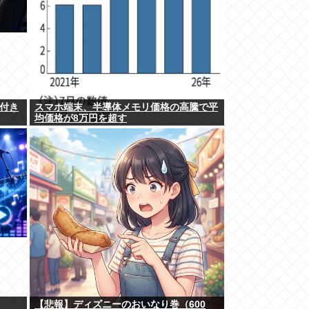
気付き
スマホ端末、半導体メモリ価格の高騰で平
均価格が8万円を超す
【悲報】ディズニーのおいなり巻（600