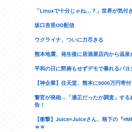
「Linuxで十分じゃね…？」世界が気付
坂口杏里OD配信
ウクライナ、ついに力尽きる
熊本地震、発生後に居酒屋店内から温泉
平和の日に黙祷もせずデモで暴れるパヨ
【神企業】任天堂、熊本に5000万円寄付
警官が発砲→「適正だったか調査」する
告！
【衝撃】Juice=Juiceさん、格下の
ｗｗ