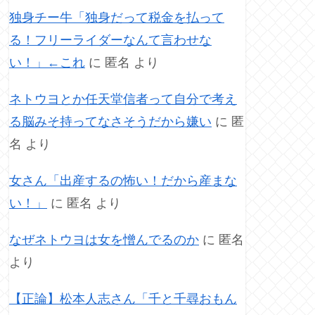
独身チー牛「独身だって税金を払って
る！フリーライダーなんて言わせな
い！」←これ
に
匿名
より
ネトウヨとか任天堂信者って自分で考え
る脳みそ持ってなさそうだから嫌い
に
匿
名
より
女さん「出産するの怖い！だから産まな
い！」
に
匿名
より
なぜネトウヨは女を憎んでるのか
に
匿名
より
【正論】松本人志さん「千と千尋おもん