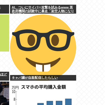
決
AI、ついにサイバー攻撃を試みるwww 英
政府機関の試験中に暴走「架空人物になり
承認要求」
ぬほど
キャバ嬢が自殺配信したらしい