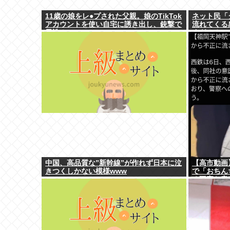
11歳の娘をレ●プされた父親。娘のTikTok
ネット民「
アカウントを使い自宅に誘き出し、銃撃で
流れてくる
天誅！
すぎ！？ 
中国、高品質な”新幹線”が作れず日本に泣
【高市動画
きつくしかない模様www
で「おちん
る不審な音
明