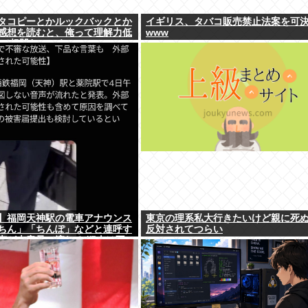
タコピーとかルックバックとか
イギリス、タバコ販売禁止法案を可
感想を読むと、俺って理解力低
www
って超凹む。つらい」
】福岡天神駅の電車アナウンス
東京の理系私大行きたいけど親に死
ちん」「ちんぽ」などと連呼す
反対されてつらい
声が大音量で流れる 犯人は不