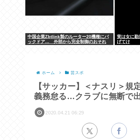
中国企業Zbtlink製のルーター20機種にバ
実は女に勘
ックドア… 外部から完全制御のおそれ
げてけ
ホーム
芸スポ
【サッカー】＜ナスリ＞規
義務怠る…クラブに無断で
2020.04.21 06:29