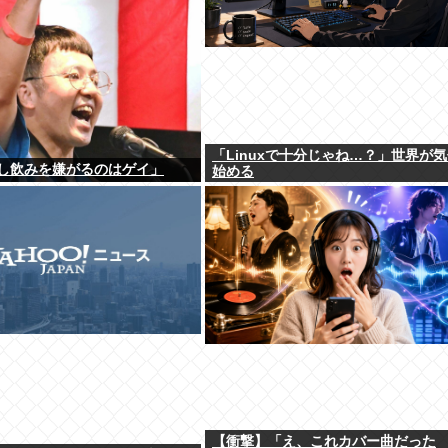
「Linuxで十分じゃね…？」世界が
し飲みを嫌がるのはゲイ」
始める
【衝撃】「え、これカバー曲だった