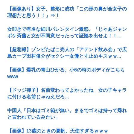
【画像あり】女子、整形に成功「この形の鼻が全女子の
理想だと思う！！」⇒！
女叩きで有名な細川バレンタイン激怒。「じゃあジャン
ポケ斉藤と女が不同意だったって証拠を出せよ！！...
【超悲報】ゾンビたばこ売人の「アテンド飲み会」で広
島カープ田村俊介がセクシー女優と寸止めキスｗｗ...
【画像】爆乳の青山ひかる、小6の時のボディがこちら
www
【ドッジ弾子】名前変わってよかったね 女の子キャラ
に付ける名前じゃねえだろ…
中国人「日本はゴミ箱が無い。まるでゴミは持って帰れ
と言われているみたい」
【画像】13歳のときの夏帆、天使すぎるｗｗｗ