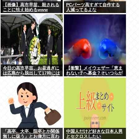
【画像】高市早苗、殺される
PCパーツ高すぎて自作する
ことに怯え始めるwww
人減ってるよな
今日の高市早苗、お昼過ぎに
【衝撃】メイウェザー「恵ま
は広島から脱出して17時には
れない子へ募金？そいつらが
歯医者に寄ってそのまま帰宅
俺に何かしてくれたの
か・・・・・・？」⇒！！！
「高卒、大卒、院卒とか関係
中国人だけど好きな日本人男
無しに扱う」とお偉方に言わ
とセクロスしたい