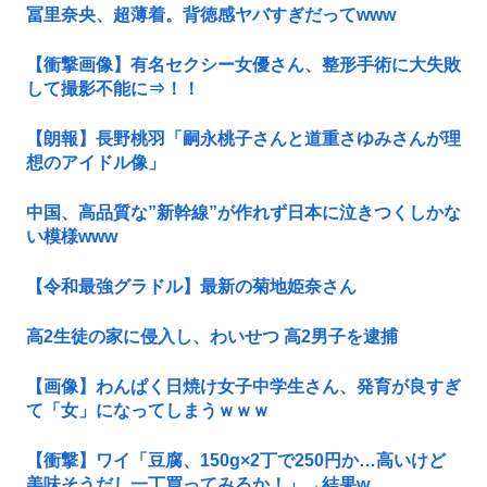
冨里奈央、超薄着。背徳感ヤバすぎだってwww
【衝撃画像】有名セクシー女優さん、整形手術に大失敗
して撮影不能に⇒！！
【朗報】長野桃羽「嗣永桃子さんと道重さゆみさんが理
想のアイドル像」
中国、高品質な”新幹線”が作れず日本に泣きつくしかな
い模様www
【令和最強グラドル】最新の菊地姫奈さん
高2生徒の家に侵入し、わいせつ 高2男子を逮捕
【画像】わんぱく日焼け女子中学生さん、発育が良すぎ
て「女」になってしまうｗｗｗ
【衝撃】ワイ「豆腐、150g×2丁で250円か…高いけど
美味そうだし一丁買ってみるか！」→結果w...