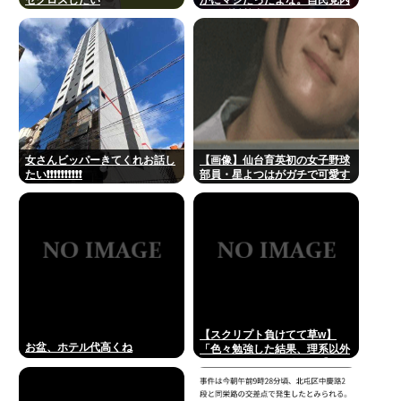
にも反対勢力はいて会見はちゃ
んとやり国会にも出席、僅かに
常識もあった
女さんビッパーきてくれお話し
【画像】仙台育英初の女子野球
たい❗❗❗❗❗❗❗❗❗❗
部員・星よつはがガチで可愛す
ぎる！
【スクリプト負けてて草w】
お盆、ホテル代高くね
「色々勉強した結果、理系以外
はエラー品だと気付いた【ガ
チ】」について、もっと具体的
に話そうか