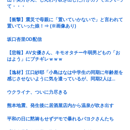
て・・・
【衝撃】震災で母親に「置いていかないで」と言われて
置いていった娘！⇒ (※画像あり)
坂口杏里OD配信
【悲報】AV女優さん、キモオタチー牛弱男どもの「お
はよう」にブチギレｗｗｗ
【逸材】江口紗耶「小島はなは中学生の同期に年齢差を
感じさせないように気を遣っているが、同期2人は...
ウクライナ、ついに力尽きる
熊本地震、発生後に居酒屋店内から温泉が吹き出す
平和の日に黙祷もせずデモで暴れるパヨクさんたち