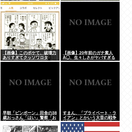
れた修士卒の女の子が...
【画像】このボケて、破壊力
【画像】20年前のガチ素人
ありすぎてクッソワロタ
Å◯、生々しさがヤバすぎる
www
早朝「ピンポーン」田舎の38
すまん、「プライベート・ラ
歳おっさん「はい」警察「お
イアン」とかいう大昔の戦争
前のPCを調べる」全米行方
映画見てみたら最初の30分で
不明・被児童搾取センターか
地獄なんだが…これずっと続
らの通報により児ホ゜画像を
く感じ？