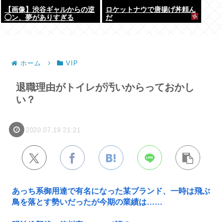
【画像】渋谷ギャルからの逆
ロケットナウで唐揚げ丼頼ん
◯ン、夢がありすぎる
だ
ホーム
VIP
退職理由がトイレが汚いからっておかし
い？
2020.07.19 21:21
あっち系御用達で有名になった某ブランド、一時は飛ぶ
鳥を落とす勢いだったが今期の業績は……