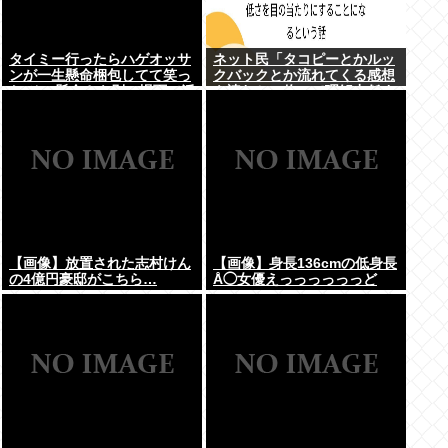
タイミー行ったらハゲオッサ
ネット民「タコピーとかルッ
ンが一生懸命梱包してて笑っ
クバックとか流れてくる感想
た その懸命さを別の場面で活
を読むと、俺って理解力低す
かせよ
ぎ！？ って超凹む。つらい」
【画像】放置された志村けん
【画像】身長136cmの低身長
の4億円豪邸がこちら…
Å◯女優えっっっっっっど