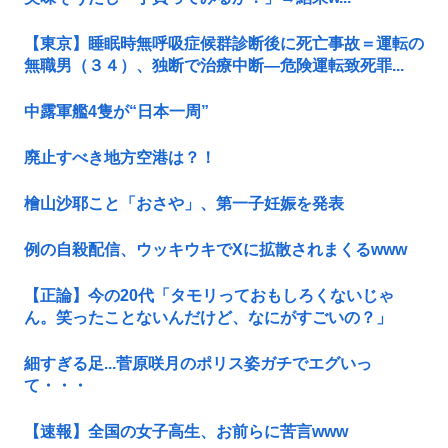
【東京】睡眠時無呼吸症候群診断後に死亡事故＝運転の
無職男（３４）、独断で治療中断―危険運転致死罪...
中露軍艦4隻が“日本一周”
廃止すべき地方空港は？！
檜山沙耶こと「おさや」、第一子妊娠を発表
例の自殺配信、ウッキウキでXに拡散されまくるwww
【正論】今の20代「タモリっておもしろくないじゃ
ん。笑ったことないんだけど、なにがすごいの？」
細すぎる足...菅原咲月のポリス姿ガチでエグいっ
て・・・
【速報】全国の女子高生、お前らに苦言www