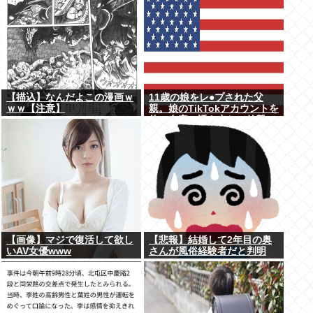
発見、逮捕
【描込】なんだよこの漫画ｗ
11歳の娘をレ●プされた父
ｗｗ【注意】
親。娘のTikTokアカウントを
使い自宅に誘き出し、銃撃で
天誅！
【画像】マジで復活して欲し
【悲報】結婚して2年目の奥
いAV女優www
さんが風俗経験者だと判明