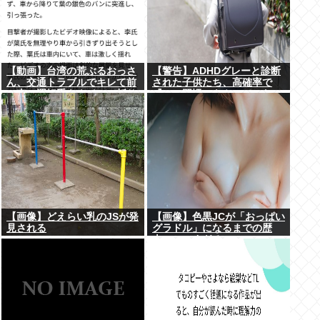
【動画】台湾の荒ぶるおっさ
【警告】ADHDグレーと診断
ん、交通トラブルでキレて前
された子供たち、高確率で
の車の運転手をナイフで斬り
『この習慣』をやっていた
つけるも壮絶な返り討ちにあ
→！！！
う
【画像】どえらい乳のJSが発
【画像】色黒JCが「おっぱい
見される
グラドル」になるまでの歴
史、シコすぎるwww