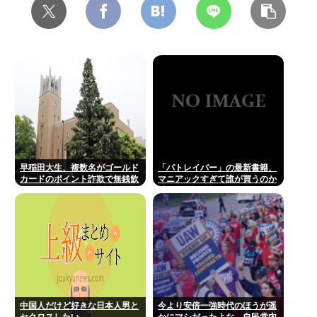
早稲田大生、複数名がゴールド
「パトレイバー」の最新書籍、
カードのポイント詐欺で無銭飲
マニアックすぎて誰が買うのか
食
謎
中国人だけど好きな日本人男と
今より安倍一強時代のほうが遥
セクロスしたい
かにマシだったよな。自民党内