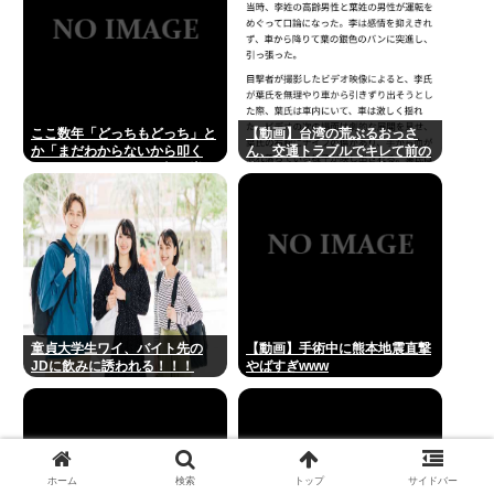
ここ数年「どっちもどっち」と
【動画】台湾の荒ぶるおっさ
か「まだわからないから叩く
ん、交通トラブルでキレて前の
な」とかゆうチキン野郎が増え
車の運転手をナイフで斬りつけ
たけどどっから来たの？(´・
るも壮絶な返り討ちにあう
ω・`)
童貞大学生ワイ、バイト先の
【動画】手術中に熊本地震直撃
JDに飲みに誘われる！！！
やばすぎwww
ホーム
検索
トップ
サイドバー