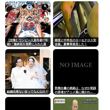
恐らくSHEINで買ったペラペラ
たwww
の浴衣着てる女の子がいる」
【悲報】ワンピース原作者(7年
樹里と中学生のカーセクロス完
前)「最終回を視野に入れた展
全版。新事実発見した！
開がもう始まっています！」
防衛白書の表紙は、なぜか笑顔
結婚出来ない女ってなんなの？
の若者がアニメ風に描かれ…
安保政策の大転換とのチグハグ
感に戸惑いの声