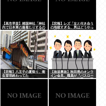
【高市早苗】靖国神社「神社
【悲報】レズ「女と付き合う
内で日本軍の服着たりするの
の地獄すぎる、男はどうやっ
やめろ！」遊就館のお土産屋
て耐えてんの？」
がこちら
【悲報】八王子の夏祭り、衛
【放送事故】秋田県のオンラ
生管理終わってた
イン会見、職員が『バスロー
ブ姿』＆『たばこ片手』で登
場し大炎上