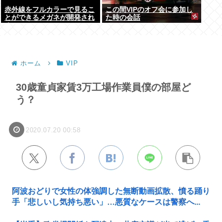
赤外線をフルカラーで見るこ
この間VIPのオフ会に参加し
とができるメガネが開発され
た時の会話
る
ホーム
VIP
30歳童貞家賃3万工場作業員僕の部屋ど
う？
2020.07.20 00:58
阿波おどりで女性の体強調した無断動画拡散、憤る踊り
手「悲しいし気持ち悪い」…悪質なケースは警察へ...