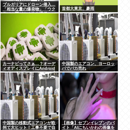
ブルガリアにドローン侵入…
首都大東京、豪雨
「相当な量の爆発物」「ウク
ライナ軍がよく使う機種」
カーナビってさぁ…？オーデ
中国製のエアコン、ヨーロッ
ィオディスプレイにAndroid
パでバカ売れ
autoつないでGoogleマップ
とかcocchiとかナビリンクで
マジで十分だよな…
中国製の移動式エアコンが欧
【画像】セブンイレブンのバ
州て大ヒット！工事不要で自
イト「AIにちいかわの画像を