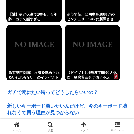
【謎】男が人生で1番モテる年
高市早苗、公用車を3000万の
齢、ガチで謎すぎる
センチュリーSUVに新調させ
る。後部ガラスは車中喫煙を撮
らせないための特殊仕様に
高市早苗34歳「反省を求められ
【ドイツ】6月熱波で9600人死
るいわれもない」のインパクト
亡 冷房普及せず備え不足
戦後日本の「ブラックボック
ス」を思う 北原みのりさん
ガチで死にたい時ってどうしたらいいの？
新しいキーボード買いたいんだけど、今のキーボード壊
れなくて買う理由が見つからない
ゲイが食ってそうなグミwww
ホーム
検索
トップ
サイドバー