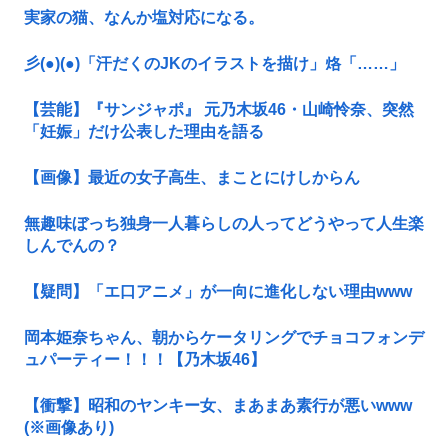
実家の猫、なんか塩対応になる。
彡(●)(●)「汗だくのJKのイラストを描け」烙「……」
【芸能】『サンジャポ』 元乃木坂46・山崎怜奈、突然
「妊娠」だけ公表した理由を語る
【画像】最近の女子高生、まことにけしからん
無趣味ぼっち独身一人暮らしの人ってどうやって人生楽
しんでんの？
【疑問】「エ口アニメ」が一向に進化しない理由www
岡本姫奈ちゃん、朝からケータリングでチョコフォンデ
ュパーティー！！！【乃木坂46】
【衝撃】昭和のヤンキー女、まあまあ素行が悪いwww
(※画像あり)