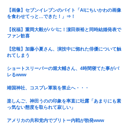
【画像】セブンイレブンのバイト「AIにちいかわの画像
を食わせてっと…できた！」⇒！
【祝福】重岡大毅がパパに！濵田崇裕と同時結婚発表で
ファン歓喜
【悲報】加藤小夏さん、演技中に惚れた俳優について触
れてしまう
ショートスリーパーの堀大輔さん、4時間寝てた事がバ
レるwww
靖国神社、コスプレ軍装を禁止へ・・・
楽しんご、神田うのの印象を率直に吐露「あまりにも素
っ気ない態度を取られて寂しい」
アメリカの共和党内でブリトー内戦が勃発www