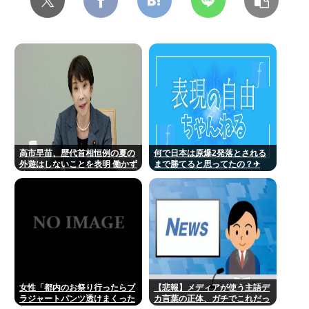
高市早苗、歴代首相恒例の夏の
何で日本は原爆2発落とされる
外遊はしないことを表明 働かず
まで勝てると思ってたの？‎✈
連日終日公邸のもよう
女性「都内のお祭り行ったらブ
【悲報】メディアが使う主語デ
ラジャートパンツ透けまくった
カ言葉の正体、ガチでこれだっ