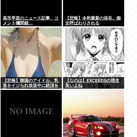
高市早苗のニュース記事、コ
【悲報】令和最新の浴衣、痴
メント欄閉鎖…
女呼ばわりされる
【悲報】韓国のアイドル、乳
【なのは】EXCEEDSの理念
首をイジられ放送中に絶頂を
良いよね
迎える...