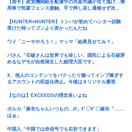
【岩手】政党機関紙を配達中の共産市議が当て逃げ…乗
用車で民家フェンス接触、手で押し戻し通報せず次...
【HUNTER×HUNTER】トンパが初めてハンター試験
受けた時ってゴンより若かったんだね
ワイ「ニーサやろう！」マッマ「結果見せてみ？」
パさん「石破さんは世界でも珍しい、国民による石破辞
めるなデモが自然発生した総理大臣です」
X、他人のコンテンツをパクったり煽ってインプ稼ぎす
るアカウントの収益化停止。今後はオリジナル重視
【なのは】EXCEEDSの理念良いよね
ポルカ「麻衣ちゃんいつもの…///」ｷﾞ〇ｷﾞ〇麻衣「……
はぁ」
中国人「中国では赤信号でも右折できます」