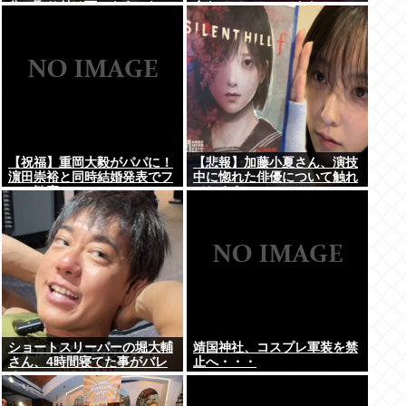
分で取り付け可、もうこれで
食わせてっと…できた！」
良くね？
⇒！
【祝福】重岡大毅がパパに！
【悲報】加藤小夏さん、演技
濵田崇裕と同時結婚発表でフ
中に惚れた俳優について触れ
ァン歓喜
てしまう
ショートスリーパーの堀大輔
靖国神社、コスプレ軍装を禁
さん、4時間寝てた事がバレ
止へ・・・
るwww