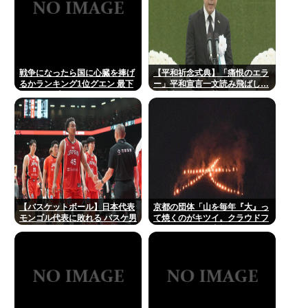
戦争になったら国に心臓を捧げ
【平和祈念式典】「痛恨のエラ
るかランキング1位グエン 最下
ー」平和宣言一文読み飛ばし…
位ジャップ
長崎市長「つい熱くなって」
NPT義務履行求める重要一文
【バスケットボール】日本代表
京都の団体「山を毎年『大』っ
モンゴル代表に敗れる バスケ男
て焼くのがキツイ。クラウドフ
子
ァンディングで支援してくださ
い」