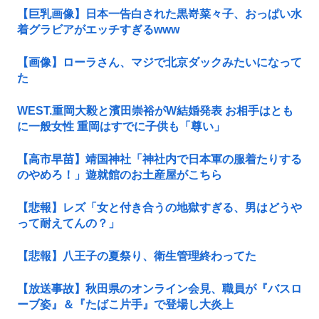
【巨乳画像】日本一告白された黒嵜菜々子、おっぱい水
着グラビアがエッチすぎるwww
【画像】ローラさん、マジで北京ダックみたいになって
た
WEST.重岡大毅と濱田崇裕がW結婚発表 お相手はとも
に一般女性 重岡はすでに子供も「尊い」
【高市早苗】靖国神社「神社内で日本軍の服着たりする
のやめろ！」遊就館のお土産屋がこちら
【悲報】レズ「女と付き合うの地獄すぎる、男はどうや
って耐えてんの？」
【悲報】八王子の夏祭り、衛生管理終わってた
【放送事故】秋田県のオンライン会見、職員が『バスロ
ーブ姿』＆『たばこ片手』で登場し大炎上