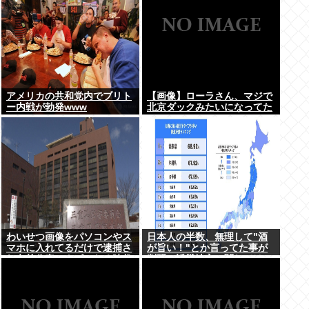
アメリカの共和党内でブリト
【画像】ローラさん、マジで
ー内戦が勃発www
北京ダックみたいになってた
わいせつ画像をパソコンやス
日本人の半数、無理して"酒
マホに入れてるだけで逮捕さ
が旨い！"とか言ってた事が
れ名前公表、クビになる時代
判明。近畿地方に関しては6
アメリカの情報機関が警察庁
割が下戸
に情報提供