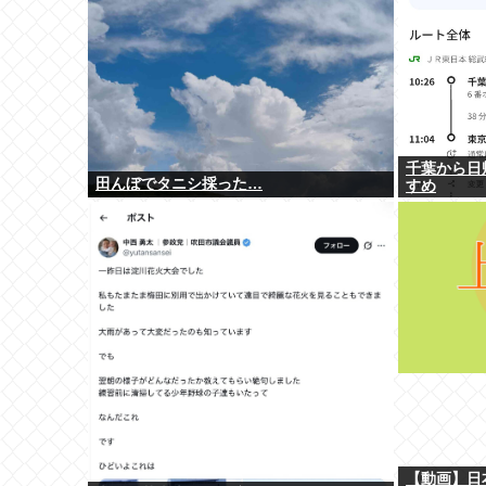
千葉から日
田んぼでタニシ採った…
すめ
【動画】日