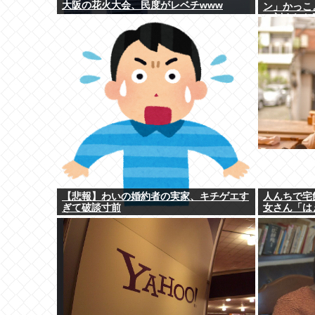
大阪の花火大会、民度がレベチwww
ン」かっこ
に刻まれた
【悲報】わいの婚約者の実家、キチゲエす
人んちで宅
ぎて破談寸前
女さん「は