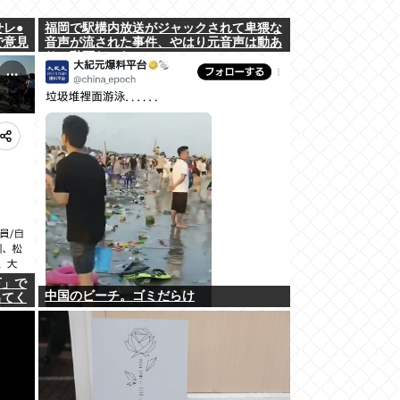
せレ●
福岡で駅構内放送がジャックされて卑猥な
で意見
音声が流された事件、やはり元音声は動あ
りの動画だった
下」で
中国のビーチ。ゴミだらけ
出てく
に