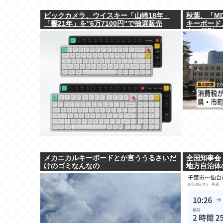
ビックカメラ、ウイスキー「山崎18年」
秋葉、「M
「響21年」を”6万7100円”で抽選販売
キーボード
布で行列。
メカニカルキーボードとか言ううるさいだ
全国知事会
けのゴミなんなの
地方自治体
この流れ地