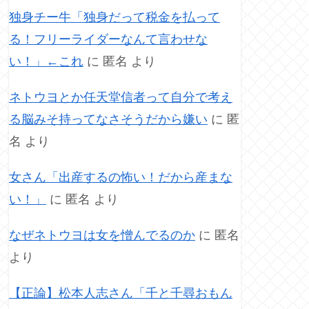
独身チー牛「独身だって税金を払って
る！フリーライダーなんて言わせな
い！」←これ
に
匿名
より
ネトウヨとか任天堂信者って自分で考え
る脳みそ持ってなさそうだから嫌い
に
匿
名
より
女さん「出産するの怖い！だから産まな
い！」
に
匿名
より
なぜネトウヨは女を憎んでるのか
に
匿名
より
【正論】松本人志さん「千と千尋おもん