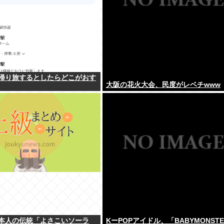
帰り旅するとしたらどこがおす
大阪の花火大会、民度がレベチwww
本人の伝統「よさこいソーラ
KーPOPアイドル、「BABYMONST