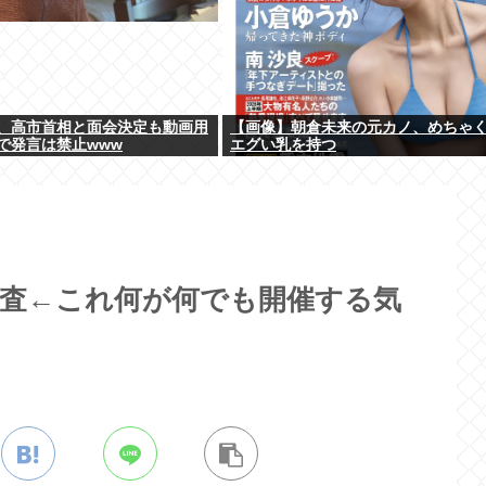
、高市首相と面会決定も動画用
【画像】朝倉未来の元カノ、めちゃ
で発言は禁止www
エグい乳を持つ
検査←これ何が何でも開催する気