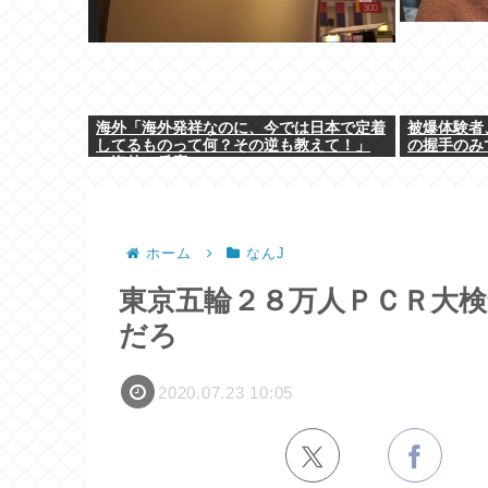
海外「海外発祥なのに、今では日本で定着
被爆体験者
してるものって何？その逆も教えて！」
の握手のみ
（海外の反応）
ホーム
なんJ
東京五輪２８万人ＰＣＲ大
だろ
2020.07.23 10:05