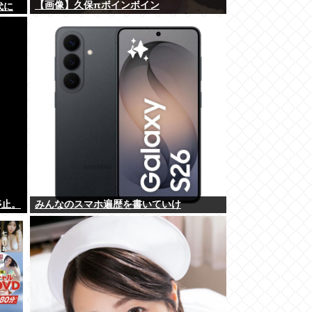
【画像】久保πボインボイン
代に
停止。
みんなのスマホ遍歴を書いていけ