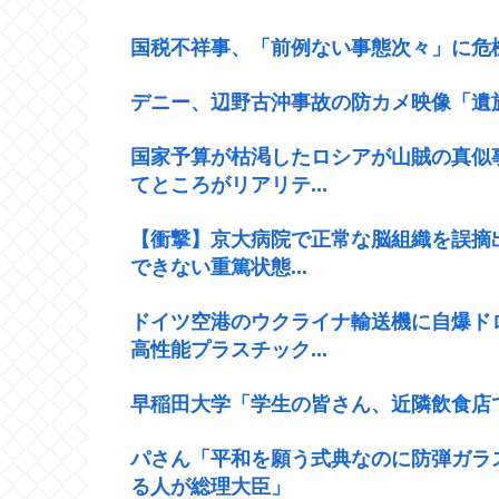
国税不祥事、「前例ない事態次々」に危
デニー、辺野古沖事故の防カメ映像「遺
国家予算が枯渇したロシアが山賊の真似
てところがリアリテ...
【衝撃】京大病院で正常な脳組織を誤摘
できない重篤状態...
ドイツ空港のウクライナ輸送機に自爆ド
高性能プラスチック...
早稲田大学「学生の皆さん、近隣飲食店
パさん「平和を願う式典なのに防弾ガラ
る人が総理大臣」