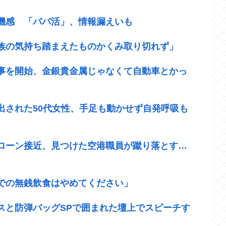
機感 「パパ活」、情報漏えいも
族の気持ち踏まえたものかくみ取り切れず」
事を開始、金銀貴金属じゃなくて自動車とかっ
出された50代女性、手足も動かせず自発呼吸も
ローン接近、見つけた空港職員が蹴り落とす…
での無銭飲食はやめてください」
スと防弾バッグSPで囲まれた壇上でスピーチす