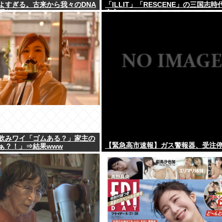
よすぎる。古来から我々のDNA
「ILLIT」「RESCENE」の三国志時
踊り
突入！
飲みワイ「ゴムある？」家主の
【緊急高市速報】ガス警報器、受注
ぁ？！」⇒結果www