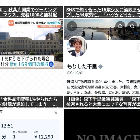
DL」秋葉店開業でゲーミング
SNSで知り合った15歳少女に酒飲ま
、マウス、先着1000名無料配
プした54歳男性、『ハゲかどうか』
まだいけるぞ急げ!!
が真っ二つに分かれる
「食料品消費税1%やられたら
【画像】森下千里衆議員議員、「森
の財源が逼迫してしまう 」…
検索されると大量にエッチな写真が
方税増税するしかないよ、もう
るため「もりした」とひらがな表記
www