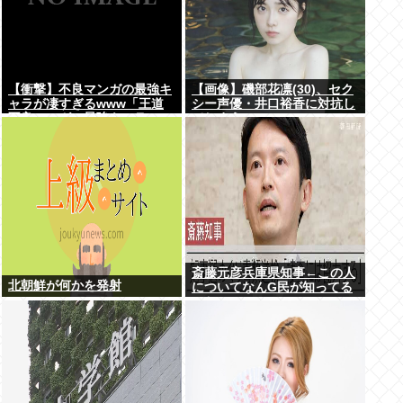
【衝撃】不良マンガの最強キ
【画像】磯部花凛(30)、セク
ャラが凄すぎるwww「王道
シー声優・井口裕香に対抗し
不良マンガの最強キャラTier
てしまうwww
表」完成する！！この最強キ
ャラは…
斎藤元彦兵庫県知事←この人
北朝鮮が何かを発射
についてなんG民が知ってる
こと