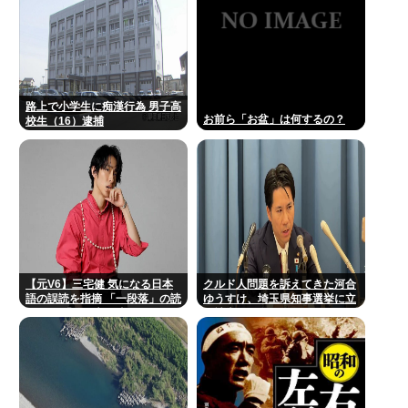
路上で小学生に痴漢行為 男子高
お前ら「お盆」は何するの？
校生（16）逮捕
【元V6】三宅健 気になる日本
クルド人問題を訴えてきた河合
語の誤読を指摘 「一段落」の読
ゆうすけ、埼玉県知事選挙に立
みは？ 「使い方間違ってるんだ
候補表明www
よなとか」