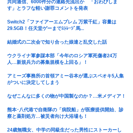
共同通信、6000件分の連絡先流出か 「おわびしま
す」とラフな軽い謝罪コメントを発表
Switch2「ファイアーエムブレム 万紫千紅」容量は
29.5GB！任天堂ゲーまでｽﾄﾚｰｼﾞ馬...
結婚式の二次会で知り合った娘達と乱交した話
ウクライナ軍参謀本部「今年のロシア軍死傷者24万
人…新規兵力の募集規模を上回る」！
アミーズ事務所の首領アミー谷本が選ぶスペオキ5人集
がついに決定してしまう
なぜこんなに多くの物が中国製なのか？…米メディア！
熊本･八代港で自衛隊の「病院船」が医療提供開始、診
察と薬剤処方…被災者向け大浴場も！
24歳無職女、中学の同級生だった男性にストーカーし