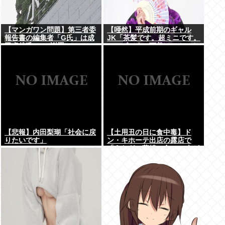
【マンガワン問題】第三者委
【唖然】平成前期のギャル
報告書の編集者「G氏」は成
JK「茶髪です。超ミニです。
田卓哉氏...Xで謝罪
ルーズです。下着はテカテカ
か豹柄です」⇒！！！
【悲報】内田梨瑚「社会に戻
【土用丑の日に食中毒】ド
りたいです」
ン・キホーテ出店の露店で
「うなぎの蒲焼」食べ14人が
発熱や下痢