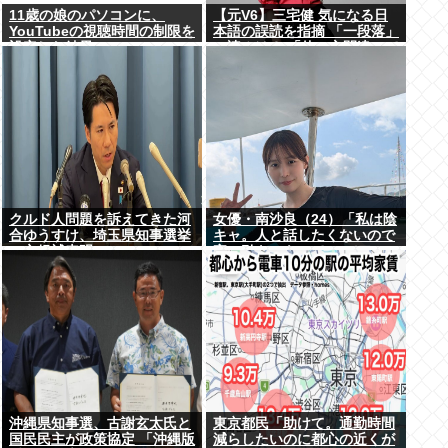
11歳の娘のパソコンに、
【元V6】三宅健 気になる日
YouTubeの視聴時間の制限を
本語の誤読を指摘 「一段落」
設定した結果
の読みは？ 「使い方間違って
るんだよなとか」
クルド人問題を訴えてきた河
女優・南沙良（24）「私は陰
合ゆうすけ、埼玉県知事選挙
キャ。人と話したくないので
に立候補表明www
家に引きこもってPCでアニ
メを観ていたい」
沖縄県知事選、古謝玄太氏と
東京都民「助けて。通勤時間
国民民主が政策協定 「沖縄版
減らしたいのに都心の近くが