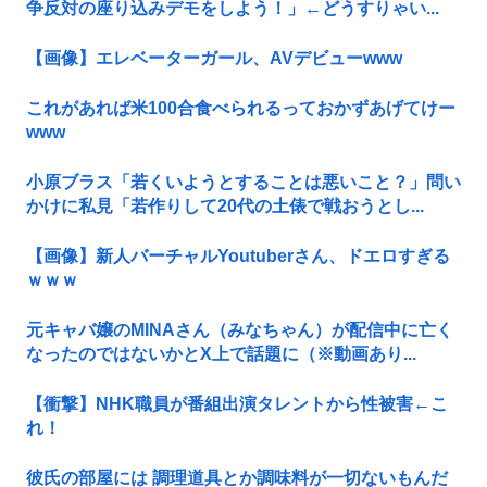
争反対の座り込みデモをしよう！」←どうすりゃい...
【画像】エレベーターガール、AVデビューwww
これがあれば米100合食べられるっておかずあげてけー
www
小原ブラス「若くいようとすることは悪いこと？」問い
かけに私見「若作りして20代の土俵で戦おうとし...
【画像】新人バーチャルYoutuberさん、ドエロすぎる
ｗｗｗ
元キャバ嬢のMINAさん（みなちゃん）が配信中に亡く
なったのではないかとX上で話題に（※動画あり...
【衝撃】NHK職員が番組出演タレントから性被害←こ
れ！
彼氏の部屋には 調理道具とか調味料が一切ないもんだ