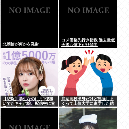
コメ価格先行き指数 過去最低
北朝鮮が何かを発射
今後も値下がり傾向
【悲報】学生なのに月1億稼
底辺高校出身だけど勉強しま
いでたキャバ嬢、配信中に首
くって上位大学に進学した結
吊って亡くなる
果w