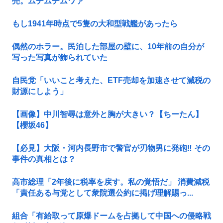
売。ムチムチムワァ
もし1941年時点で5隻の大和型戦艦があったら
偶然のホラー。民泊した部屋の壁に、10年前の自分が
写った写真が飾られていた
自民党「いいこと考えた、ETF売却を加速させて減税の
財源にしよう」
【画像】中川智尋は意外と胸が大きい？【ちーたん】
【櫻坂46】
【必見】大阪・河内長野市で警官が刃物男に発砲‼ その
事件の真相とは？
高市総理「2年後に税率を戻す。私の覚悟だ」 消費減税
「責任ある与党として衆院選公約に掲げ理解賜っ...
組合「有給取って原爆ドームを占拠して中国への侵略戦