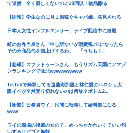
て逮捕 全く親しくないのに20回以上物品贈る
【朗報】学生なのに月１億稼ぐキャバ嬢、発見される
日本人女性インフルエンサー、ライブ配信中に自殺
町のお弁当屋さん「申し訳ないが消費税1%になったら
その分商品代を値上げするわ」 「うちも！」
【悲報】スプラトゥーンさん、もうリズム天国にアマゾ
ンランキングで敗北wwwwwwwww
TikTokで無双してる遠藤彩加里と林仁愛のハロショ大
阪イベが全然売り切れないのは何故？ボトム2...
【衝撃】公務員ワイ、民間に転職して給料倍になる
www
ワイの職場の後輩の女の子、めっちゃかわいくていい匂
いするけどゴミ無能