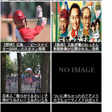
手取りを増やす政策」など5
最低10万払わないと住めない
項目
の」
【野球】広島、「ピースナイ
【動画】大阪府警のおっさん
ター2026」のスタメン発表
射殺映像が公開される。当然
背番号「86」で統一 秋山が
のように無抵抗だったことが
カープ移籍後初の4番 小園は
発覚
6番
日本人「祭りがうるさい！子
ついに来ちゃったの？アメリ
供がうるさい！うるさいうる
カでヒューマノイドロボット
さいうるさい！日本を無音の
が家事代行サービスを開始
世界にしろ」