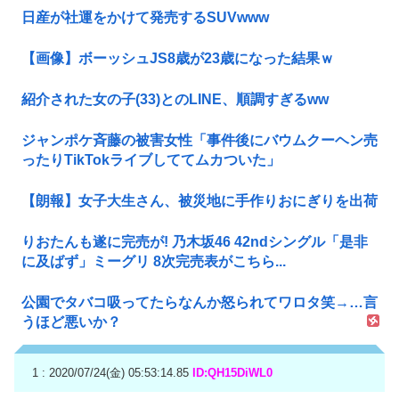
日産が社運をかけて発売するSUVwww
【画像】ボーッシュJS8歳が23歳になった結果ｗ
紹介された女の子(33)とのLINE、順調すぎるww
ジャンポケ斉藤の被害女性「事件後にバウムクーヘン売
ったりTikTokライブしててムカついた」
【朗報】女子大生さん、被災地に手作りおにぎりを出荷
りおたんも遂に完売が! 乃木坂46 42ndシングル「是非
に及ばず」ミーグリ 8次完売表がこちら...
公園でタバコ吸ってたらなんか怒られてワロタ笑→…言
うほど悪いか？
1 : 2020/07/24(金) 05:53:14.85
ID:QH15DiWL0