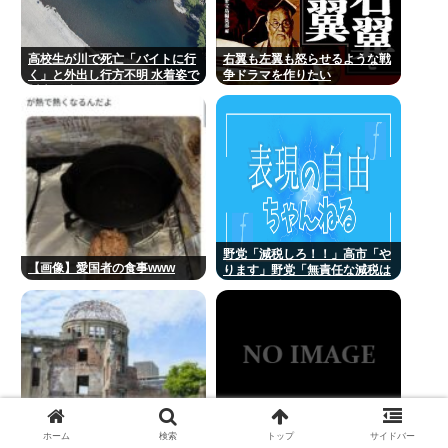
高校生が川で死亡「バイトに行
右翼も左翼も怒らせるような戦
く」と外出し行方不明 水着姿で
争ドラマを作りたい
川底に沈んでいるのを発見
野党「減税しろ！！」高市「や
【画像】愛国者の食事www
ります」野党「無責任な減税は
やめろ！財源はどうする 」
ホーム
検索
トップ
サイドバー