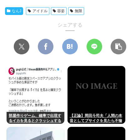
なんJ
アイドル
容姿
無限
シェアする
部屋作りゲーム、確率で出現す
【正論】岡田斗司夫「人間の本
るイカを見るとクラッシュする
音としてブサイクを見たら不愉
不具合が発生
快になる。この責任をどうとる
んだ」