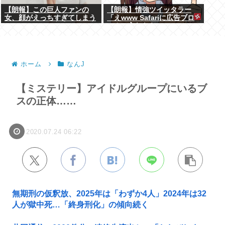
【朗報】この巨人ファンの
【朗報】情強ツイッタラー
女、顔がえっちすぎてしまう
「えwww Safariに広告ブロ
www
ッカー入れたらyoutube
premium要らんやん。笑」
ホーム
なんJ
【ミステリー】アイドルグループにいるブ
スの正体……
2020.07.24 06:22
無期刑の仮釈放、2025年は「わずか4人」2024年は32
人が獄中死…「終身刑化」の傾向続く