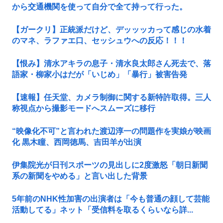
から交通機関を使って自分で全て持って行った。
【ガークリ】正統派だけど、デッッッカって感じの水着
のマネ、ラファエ口、セッシュウへの反応！！！
【恨み】清水アキラの息子・清水良太郎さん死去で、落
語家・柳家小はだが「いじめ」「暴行」被害告発
【速報】任天堂、カメラ制御に関する新特許取得。三人
称視点から撮影モードへスムーズに移行
“映像化不可”と言われた渡辺淳一の問題作を実娘が映画
化 黒木瞳、西岡徳馬、吉田羊が出演
伊集院光が日刊スポーツの見出しに2度激怒「朝日新聞
系の新聞をやめる」と言い出した背景
5年前のNHK性加害の出演者は「今も普通の顔して芸能
活動してる」ネット「受信料を取るくらいなら詳...