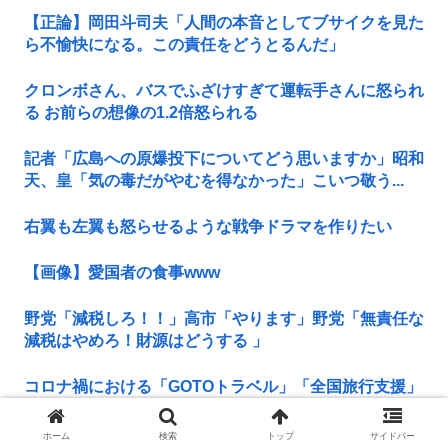
【正論】岡田斗司夫「人間の本音としてブサイクを見た
ら不愉快になる。この責任をどうとるんだ」
クロンボさん、バスでふざけすぎて運転手さんに怒られ
る お前らの想像の1.2倍怒られる
記者「広島への原爆投下についてどう思いますか」昭和
天、皇「気の毒だがやむを得なかった」こいつ敬う...
右翼も左翼も怒らせるような戦争ドラマを作りたい
【画像】愛国者の食事www
野党「減税しろ！！」高市「やります」野党「無責任な
減税はやめろ！財源はどうする 」
コロナ禍における「GOTOトラベル」「全国旅行支援」
の思い出
ホーム
検索
トップ
サイドバー