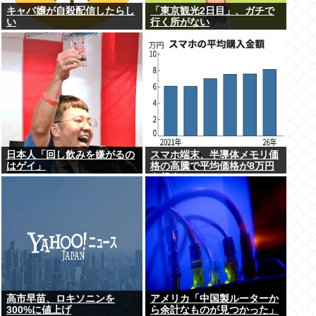
キャバ嬢が自殺配信したらし
「東京観光2日目」、ガチで
い
行く所がない
日本人「回し飲みを嫌がるの
スマホ端末、半導体メモリ価
はゲイ」
格の高騰で平均価格が8万円
を超す
高市早苗、ロキソニンを
アメリカ「中国製ルーターか
300%に値上げ
ら余計なものが見つかった」