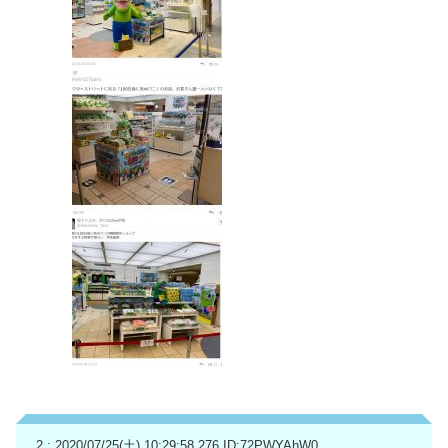
2 : 2020/07/25(土) 10:29:58.276
ID:72PWYAhW0