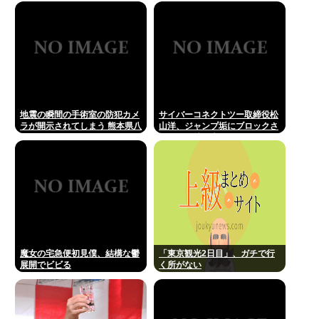
させるため」
地震の瞬間の手術室の防犯カメ
サイバーコネクトツー取締役松
ラが開示されてしまう 熊本県八
山洋、ジャンプ垢にブロックさ
代
れてお気持ち表明。何かあった
らまず晒す！これが令和のレス
バや！
魔女の宅急便初見僕、結構な鬱
「東京観光2日目」、ガチで行
展開でビビる
く所がない