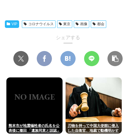
VIP
コロナウイルス
東京
画像
都会
シェアする
熊本市が地震犠牲者の氏名を公
刃物を持って中国大使館に侵入
表後に撤回 「遺族同意と誤認」
した自衛官、地裁で動機明かす
「中国の強硬な外交方針を変え