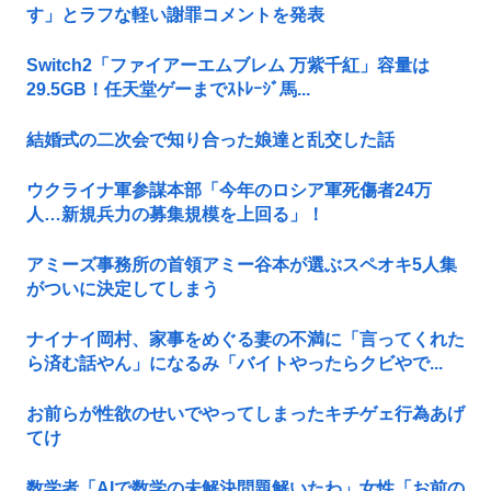
す」とラフな軽い謝罪コメントを発表
Switch2「ファイアーエムブレム 万紫千紅」容量は
29.5GB！任天堂ゲーまでｽﾄﾚｰｼﾞ馬...
結婚式の二次会で知り合った娘達と乱交した話
ウクライナ軍参謀本部「今年のロシア軍死傷者24万
人…新規兵力の募集規模を上回る」！
アミーズ事務所の首領アミー谷本が選ぶスペオキ5人集
がついに決定してしまう
ナイナイ岡村、家事をめぐる妻の不満に「言ってくれた
ら済む話やん」になるみ「バイトやったらクビやで...
お前らが性欲のせいでやってしまったキチゲェ行為あげ
てけ
数学者「AIで数学の未解決問題解いたわ」女性「お前の