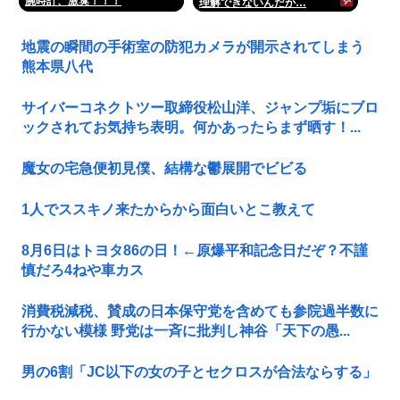
腕時計、激臭！！！
理解できないんだが…
地震の瞬間の手術室の防犯カメラが開示されてしまう
熊本県八代
サイバーコネクトツー取締役松山洋、ジャンプ垢にブロ
ックされてお気持ち表明。何かあったらまず晒す！...
魔女の宅急便初見僕、結構な鬱展開でビビる
1人でススキノ来たからから面白いとこ教えて
8月6日はトヨタ86の日！←原爆平和記念日だぞ？不謹
慎だろ4ねや車カス
消費税減税、賛成の日本保守党を含めても参院過半数に
行かない模様 野党は一斉に批判し神谷「天下の愚...
男の6割「JC以下の女の子とセクロスが合法ならする」