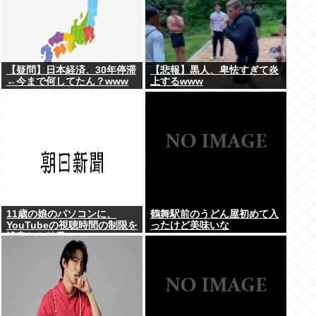
【疑問】日本経済、30年停滞
【悲報】黒人、卑怯すぎて炎
←今まで何してたん？www
上するwww
11歳の娘のパソコンに、
鶴舞駅前のうどん屋初めて入
YouTubeの視聴時間の制限を
ったけど美味いな
設定した結果