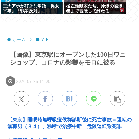
三大アホが好きな単語「男女
極左活動家たち、原爆の被爆
平等」「戦争反対」
者まで冒涜して終わる
ホーム
VIP
【画像】東京駅にオープンした100日ワニ
ショップ、コロナの影響をモロに被る
2020.07.25 11:00
【東京】睡眠時無呼吸症候群診断後に死亡事故＝運転の
無職男（３４）、独断で治療中断―危険運転致死罪...