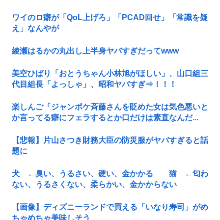
ワイのロ癖が「QoL上げろ」「PCAD回せ」「常識を疑
え」なんやが
綾瀬はるかの丸出し上半身ヤバすぎだってwww
美空ひばり「おとうちゃん小林旭がほしい」、山口組三
代目組長「よっしゃ」、昭和ヤバすぎ⇒！！！
楽しんご「ジャンポケ斉藤さんを貶めた女は気色悪いと
か言ってる癖にフェラするとか口だけは素直なんだ...
【悲報】片山さつき財務大臣の防災服がヤバすぎると話
題に
犬 ←臭い、うるさい、硬い、金かかる 猫 ←匂わ
ない、うるさくない、柔らかい、金かからない
【画像】ディズニーランドで買える「いなり寿司」がめ
ちゃめちゃ美味しそう