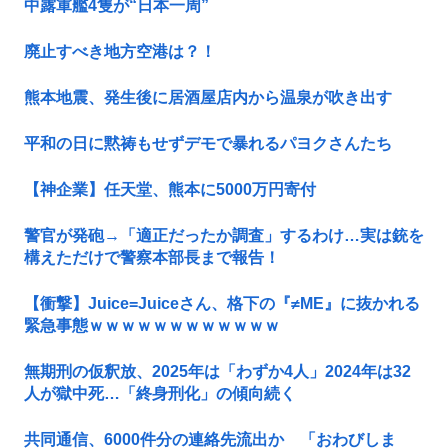
中露軍艦4隻が“日本一周”
廃止すべき地方空港は？！
熊本地震、発生後に居酒屋店内から温泉が吹き出す
平和の日に黙祷もせずデモで暴れるパヨクさんたち
【神企業】任天堂、熊本に5000万円寄付
警官が発砲→「適正だったか調査」するわけ…実は銃を
構えただけで警察本部長まで報告！
【衝撃】Juice=Juiceさん、格下の『≠ME』に抜かれる
緊急事態ｗｗｗｗｗｗｗｗｗｗｗｗ
無期刑の仮釈放、2025年は「わずか4人」2024年は32
人が獄中死…「終身刑化」の傾向続く
共同通信、6000件分の連絡先流出か 「おわびしま