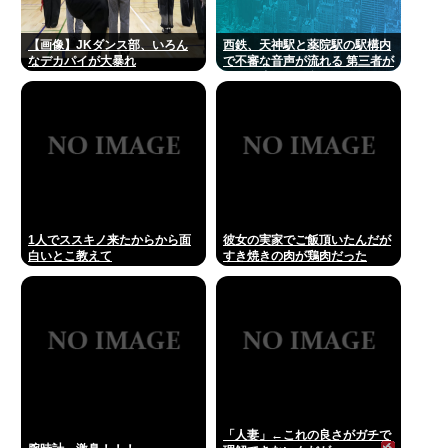
【画像】JKダンス部、いろん
西鉄、天神駅と薬院駅の駅構内
なデカパイが大暴れ
で不審な音声が流れる 第三者が
不正に流したか 福岡
1人でススキノ来たからから面
彼女の実家でご飯頂いたんだが
白いとこ教えて
すき焼きの肉が鶏肉だった
「人妻」←これの良さがガチで