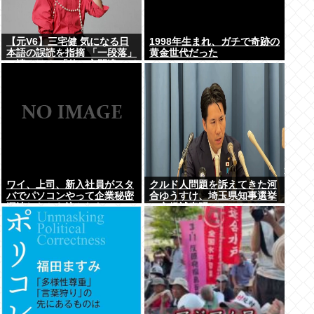
【元V6】三宅健 気になる日
1998年生まれ、ガチで奇跡の
本語の誤読を指摘 「一段落」
黄金世代だった
の読みは？ 「使い方間違って
るんだよなとか」
ワイ、上司、新入社員がスタ
クルド人問題を訴えてきた河
バでパソコンやって企業秘密
合ゆうすけ、埼玉県知事選挙
漏洩したから泣かした
に立候補表明www