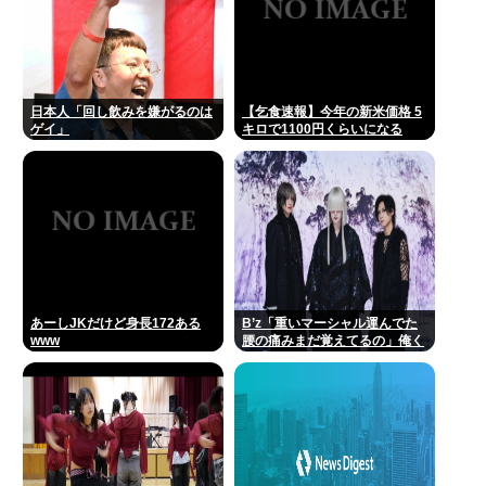
日本人「回し飲みを嫌がるのは
【乞食速報】今年の新米価格 5
ゲイ」
キロで1100円くらいになる
あーしJKだけど身長172ある
B’z「重いマーシャル運んでた
www
腰の痛みまだ覚えてるの」俺く
ん「マーシャルって何？ 」