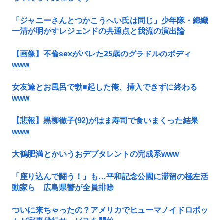
「ジャニーさんとつかこうへい氏は同じ」少年隊・錦織
一清が明かすレジェンドの共通点と我流の演出論
【画像】不倫sexがバレた25歳のグラドルのボディ
www
女友達とお風呂で勃■起した俺、挿入できずに終わる
www
【悲報】黒柳徹子(92)がはま寿司で食いまくった結果
www
大鶴肥満とかいうおデブタレントの完成系www
「座り込んで闘う！」も…平和記念公園に滞留の極左活
動家ら 広島県警が全員排除
ついに来ちゃったの？アメリカでヒューマノイドロボッ