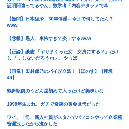
証明間違ってるやん」数学者「内容デタラメで草...
【疑問】日本経済、30年停滞←今まで何してたん？
www
【悲報】黒人、卑怯すぎて炎上するwww
【正論】談志 「ヤりまくった女…女房にする？」たけ
し 「…しないだろうねぇ、やっぱ」
【画像】田村保乃のパイが立派！【ほのす】【櫻坂
46】
鶴舞駅前のうどん屋初めて入ったけど美味いな
1998年生まれ、ガチで奇跡の黄金世代だった
ワイ、上司、新入社員がスタバでパソコンやって企業秘
密漏洩したから泣かした