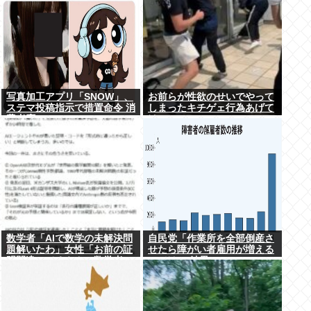
写真加工アプリ「SNOW」、
お前らが性欲のせいでやって
ステマ投稿指示で措置命令 消
しまったキチゲェ行為あげて
費者庁
け
数学者「AIで数学の未解決問
自民党「作業所を全部倒産さ
題解いたわ」女性「お前の証
せたら障がい者雇用が増える
明間違ってるやん」数学者
のでは 」結果ww
「内容デタラメで草。AI使う
のヘタ？」→女性大発狂