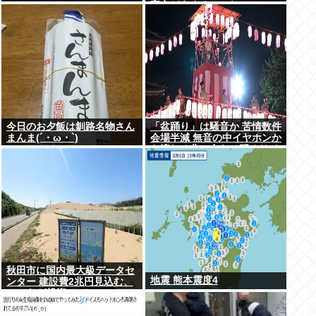
高市どうするのこれ
今日のお夕飯は釧路名物さん
「盆踊り」は騒音か 苦情数件
まんま(´・ω・`)
会場半減 無音の中イヤホンか
ら流れる曲に合わせ踊るサイ
レント盆ダンスも
秋田市に国内最大級データセ
地震 熊本震度4
ンター 建設費2兆円見込む、
UAEなど投資