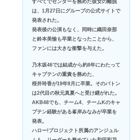
すべてでセンターを務めた彼女の離脱
は、1月27日にグループの公式サイトで
発表された。
発表後の公演もなく、同時に織田奈那
と鈴本美愉も卒業となったことから、
ファンには大きな衝撃を与えた。
乃木坂46では結成から約8年にわたって
キャプテンの重責を務めた、
桜井玲香が19年9月に卒業。そのバトン
は2代目の秋元真夏へと受け継がれた。
AKB48でも、チーム4、チームKのキャ
プテン経験がある峯岸みなみが卒業を
発表。
ハロー!プロジェクト所属のアンジュル
ムも、リーダーを務めていた和田彩花