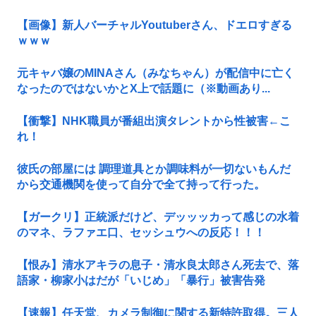
【画像】新人バーチャルYoutuberさん、ドエロすぎる
ｗｗｗ
元キャバ嬢のMINAさん（みなちゃん）が配信中に亡く
なったのではないかとX上で話題に（※動画あり...
【衝撃】NHK職員が番組出演タレントから性被害←こ
れ！
彼氏の部屋には 調理道具とか調味料が一切ないもんだ
から交通機関を使って自分で全て持って行った。
【ガークリ】正統派だけど、デッッッカって感じの水着
のマネ、ラファエ口、セッシュウへの反応！！！
【恨み】清水アキラの息子・清水良太郎さん死去で、落
語家・柳家小はだが「いじめ」「暴行」被害告発
【速報】任天堂、カメラ制御に関する新特許取得。三人