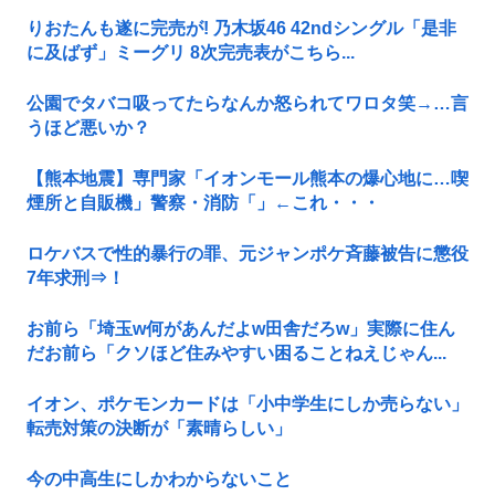
りおたんも遂に完売が! 乃木坂46 42ndシングル「是非
に及ばず」ミーグリ 8次完売表がこちら...
公園でタバコ吸ってたらなんか怒られてワロタ笑→…言
うほど悪いか？
【熊本地震】専門家「イオンモール熊本の爆心地に…喫
煙所と自販機」警察・消防「」←これ・・・
ロケバスで性的暴行の罪、元ジャンポケ斉藤被告に懲役
7年求刑⇒！
お前ら「埼玉w何があんだよw田舎だろw」実際に住ん
だお前ら「クソほど住みやすい困ることねえじゃん...
イオン、ポケモンカードは「小中学生にしか売らない」
転売対策の決断が「素晴らしい」
今の中高生にしかわからないこと