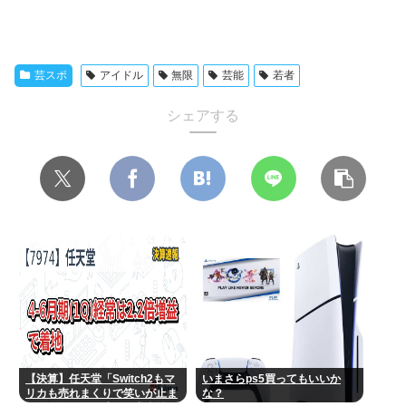
芸スポ
アイドル
無限
芸能
若者
シェアする
【決算】任天堂「Switch2もマ
いまさらps5買ってもいいか
リカも売れまくりで笑いが止ま
な？