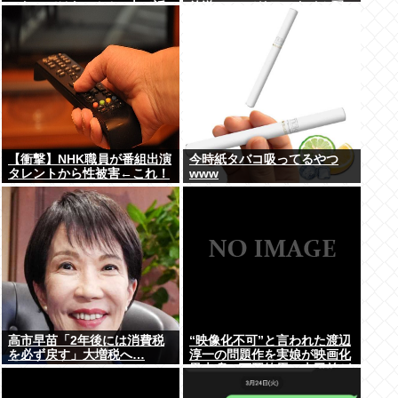
ったのではないかとX上で話
放送 TVerでリアルタイム配
題に（※動画あり）
信、見逃し配信も
【衝撃】NHK職員が番組出演
今時紙タバコ吸ってるやつ
タレントから性被害←これ！
www
高市早苗「2年後には消費税
“映像化不可”と言われた渡辺
を必ず戻す」大増税へ…
淳一の問題作を実娘が映画化
黒木瞳、西岡徳馬、吉田羊が
出演