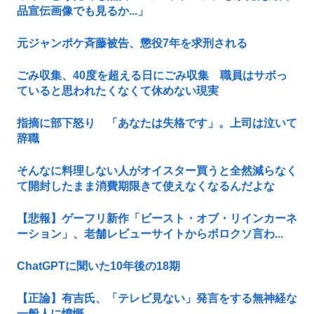
品宣伝画像でも見るか...」
元ジャンポケ斉藤被告、懲役7年を求刑される
ごみ収集、40度を超える日にごみ収集 職員はサボっ
ていると思われたくなくて休めない現実
指摘に部下怒り 「あなたは失格です」。上司は泣いて
辞職
そんなに料理しない人がオイスター買うと全然減らなく
て開封したまま消費期限きて使えなくなるんだよな
【悲報】ゲーフリ新作「ビースト・オブ・リインカーネ
ーション」、老舗レビューサイトからボロクソ言わ...
ChatGPTに聞いた10年後の18期
【正論】有吉氏、「テレビ見ない」発言をする無神経な
一般人に憤慨