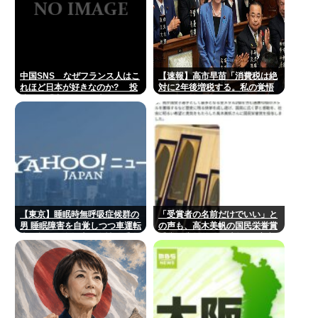
中国SNS なぜフランス人はこ
【速報】高市早苗「消費税は絶
れほど日本が好きなのか? 投
対に2年後増税する。私の覚悟
稿では「中国人も日本が好き」
だ。」
「普通の人は…」[8/6]
【東京】睡眠時無呼吸症候群の
「受賞者の名前だけでいい」と
男 睡眠障害を自覚しつつ車運転
の声も、高木美帆の国民栄誉賞
事故起こし自転車の女性に重傷
受賞副賞《包丁10本》に”高市
負わせ…「厳重処分」意見つけ
総理の名前も刻印”
書類送検