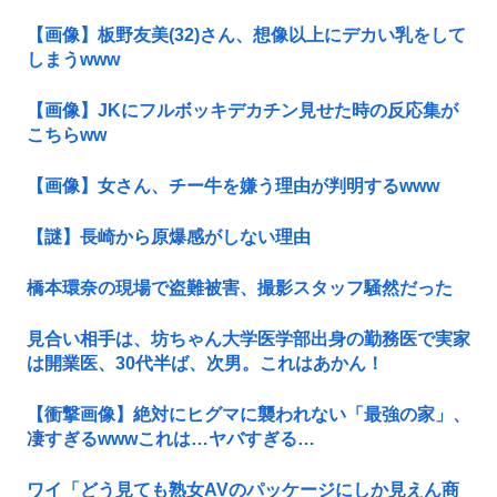
【画像】板野友美(32)さん、想像以上にデカい乳をして
しまうwww
【画像】JKにフルボッキデカチン見せた時の反応集が
こちらww
【画像】女さん、チー牛を嫌う理由が判明するwww
【謎】長崎から原爆感がしない理由
橋本環奈の現場で盗難被害、撮影スタッフ騒然だった
見合い相手は、坊ちゃん大学医学部出身の勤務医で実家
は開業医、30代半ば、次男。これはあかん！
【衝撃画像】絶対にヒグマに襲われない「最強の家」、
凄すぎるwwwこれは…ヤバすぎる…
ワイ「どう見ても熟女AVのパッケージにしか見えん商