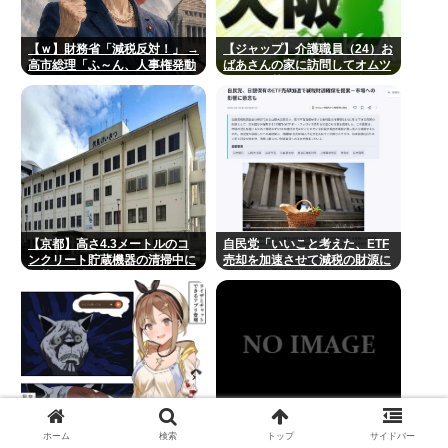
【ｗ】財務省「減税反対！」 →
【ジャップ】介護職員（24）お
高市総理「ふ～ん、人事権発動
ばあさんの家に訪問してオムツ
ね？」 → 結果 www
とか取り替えたついでに金の延
べ棒を盗み逮捕
【京都】高さ4.3メートルのコ
自民党「いいこと考えた、ETF
ンクリート貯蔵機器の清掃中に
売却を加速させて減税の財源に
転落し男性死亡、伏見区の工場
しよう」
ホーム
検索
トップ
サイドバー
コーエイテクモ、ライザとおし
【高市朗報】高市早苗の名言、