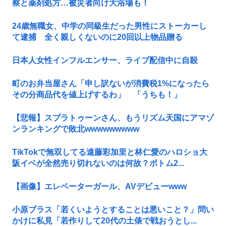
察と薬剤処方…被災者向け大浴場も！
24歳無職女、中学の同級生だった男性にストーカーし
て逮捕 全く親しくないのに20回以上物品贈る
日本人女性インフルエンサー、ライブ配信中に自殺
町のお弁当屋さん「申し訳ないが消費税1%になったら
その分商品代を値上げするわ」 「うちも！」
【悲報】スプラトゥーンさん、もうリズム天国にアマゾ
ンランキングで敗北wwwwwwwww
TikTokで無双してる遠藤彩加里と林仁愛のハロショ大
阪イベが全然売り切れないのは何故？ボトム2...
【画像】エレベーターガール、AVデビューwww
小原ブラス「若くいようとすることは悪いこと？」問い
かけに私見「若作りして20代の土俵で戦おうとし...