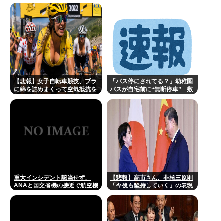
らんどすえ！」連結経常利益は
前年同期比2.2倍の2061億円に
【悲報】女子自転車競技、ブラ
「バス停にされてる？」幼稚園
に綿を詰めまくって空気抵抗を
バスが自宅前に“無断停車” 敷
減らすチート技が発覚ｗｗｗ
地内に侵入も…保護者マナーに
「我慢の限界」
重大インシデント該当せず、
【悲報】高市さん、非核三原則
ANAと国交省機の接近で航空機
「今後も堅持していく」の表現
衝突防止装置（TCAS）の警報
を削除www
が作動したトラブル、羽田空港
沖、全日空に通知