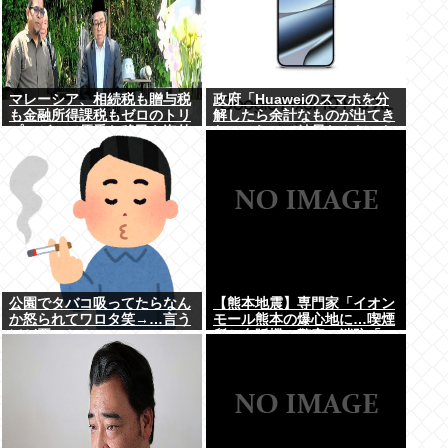
マレーシア、相続税も贈与税
政府「Huaweiのスマホを分
も金融所得課税もゼロのトリ
解したら余計なものが出てき
プルゼロで優秀な移民を海外
た」これって結局なんだった
から集めてしまう…
の？
公園でタバコ吸ってたらなん
【熊本地震】専門家「イオン
か怒られてワロタ笑→…言う
モール熊本の爆心地に…喫煙
ほど悪いか？
所と自販機」警察・消防「」
←これ・・・