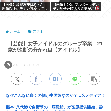
【画像】板野友美(32)さん、
【画像】JKにフルボッキデカ
想像以上にデカい乳をしてし
チン見せた時の反応集がこち
まうwww
らww
ホーム
芸スポ
【芸能】女子アイドルのグループ卒業 21
歳が決断の分かれ目【アイドル】
2020.04.21 20:30
なぜこんなに多くの物が中国製なのか？…米メディア！
熊本･八代港で自衛隊の「病院船」が医療提供開始、診