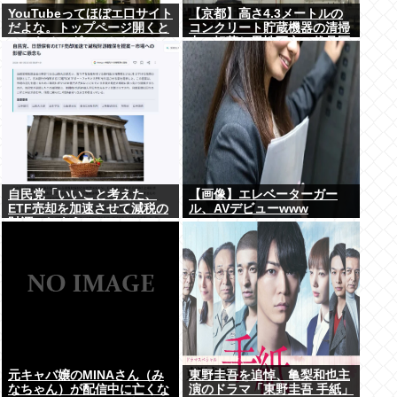
YouTubeってほぼエ口サイト
【京都】高さ4.3メートルの
だよな。トップページ開くと
コンクリート貯蔵機器の清掃
いつもチアダンスとかローア
中に転落し男性死亡、伏見区
ングルで撮影した街撮り動画
の工場
ばっか出てくるじゃん
自民党「いいこと考えた、
【画像】エレベーターガー
ETF売却を加速させて減税の
ル、AVデビューwww
財源にしよう」
元キャバ嬢のMINAさん（み
東野圭吾を追悼、亀梨和也主
なちゃん）が配信中に亡くな
演のドラマ「東野圭吾 手紙」