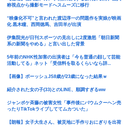
称視点から撮影モードへスムーズに移行
“映像化不可”と言われた渡辺淳一の問題作を実娘が映画
化 黒木瞳、西岡徳馬、吉田羊が出演
伊集院光が日刊スポーツの見出しに2度激怒「朝日新聞
系の新聞をやめる」と言い出した背景
5年前のNHK性加害の出演者は「今も普通の顔して芸能
活動してる」ネット「受信料を取るくらいなら詳...
【画像】ボーッシュJS8歳が23歳になった結果ｗ
紹介された女の子(33)とのLINE、順調すぎるww
ジャンポケ斉藤の被害女性「事件後にバウムクーヘン売
ったりTikTokライブしててムカついた」
【朗報】女子大生さん、被災地に手作りおにぎりを出荷