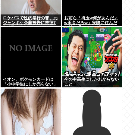
ロケバスで性的暴行の罪、元
お前ら「埼玉w何があんだよ
ジャンポケ斉藤被告に懲役7
w田舎だろw」実際に住んだ
年求刑⇒！
お前ら「クソほど住みやすい
困ることねえじゃん」
イオン、ポケモンカードは
今の中高生にしかわからない
「小中学生にしか売らない」
こと
転売対策の決断が「素晴らし
い」