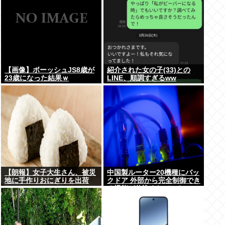
【画像】ボーッシュJS8歳が
紹介された女の子(33)との
23歳になった結果ｗ
LINE、順調すぎるww
【朗報】女子大生さん、被災
中国製ルーター20機種にバッ
地に手作りおにぎりを出荷
クドア 外部から完全制御でき
る機能が仕込まれていた