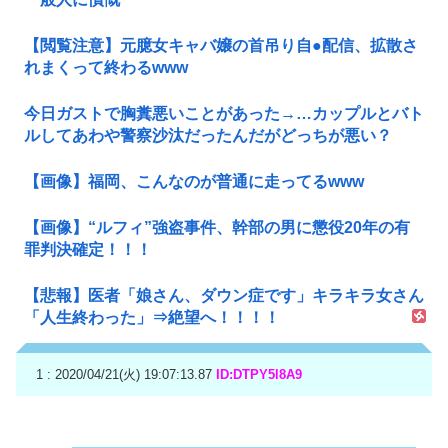
【閲覧注意】元臆女キャバ嬢の首吊り自●配信、拡散さ
れまくって終わるwww
今日ガストで胸糞悪いことがあった→…カップルとバト
ルしてあわや警察沙汰だったんだがどっちが悪い？
【画像】福岡、こんなのが普通に走ってるwww
【画像】“ルフィ”強盗事件、幹部の男に懲役20年の有
罪判決確定！！！
【悲報】医者「娘さん、ダウン症です」キラキラ女さん
「人生終わった」⇒絶望へ！！！！
1 : 2020/04/21(火) 19:07:13.87
ID:DTPY5l8A9