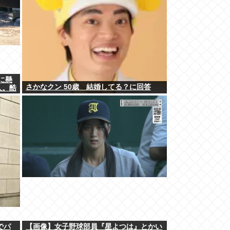
に懸
さかなクン 50歳 結婚してる？に回答
人。酷
でパ
【画像】女子野球部員『星よつは』とかい