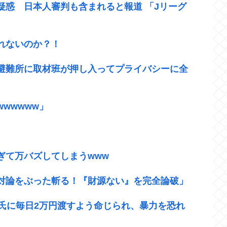
疑惑 日本人審判も含まれると報道 「Jリーグ
れないのか？！
、避難所に取材班が押し入ってプライバシーに全
wwwww」
ぎて万バズしてしまうwww
対論をぶった斬る！『財源ない』を完全論破」
氏に毎日2万円渡すよう命じられ、暴力を恐れ