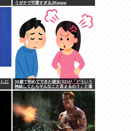
うガチで可愛すぎるJKwww
出しに
30歳で初めてできた彼女(32)が「どういう
神経してたらそんなこと言えるの？」と激
怒、その理由がｗｗｗ