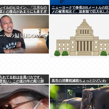
レイルのヒロイン、「三月なの
ニューヨークで身長200メートルの巨
苗との接点があまりにも多すぎ
メの被害相次ぐ、放射能で巨大化し
して早苗がモデル？
れ、Yahooニュースより
入れてる奴は全員バカです」
高市の消費税減税ちょっとひどいわ
度低い」この道23年の彫り師
erの動画が話題