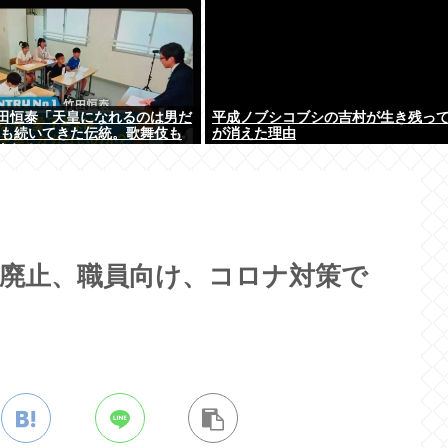
田恒泰「天皇になれるのは男だ
平成ノブシコブシの吉村が生き残っ
0年も続いてきた伝統。歌舞伎も
が消えた理由
よね？」
日廃止、職員向け、コロナ対策で