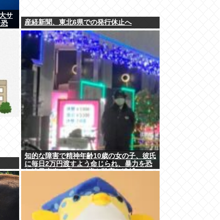
大サ
産経新聞、東北6県での発行休止へ
た恐
知的な障害で精神年齢10歳の女の子、彼氏
に毎日2万円渡すよう命じられ、暴力を恐
れ連日売春。客の82歳を殺害し逮捕