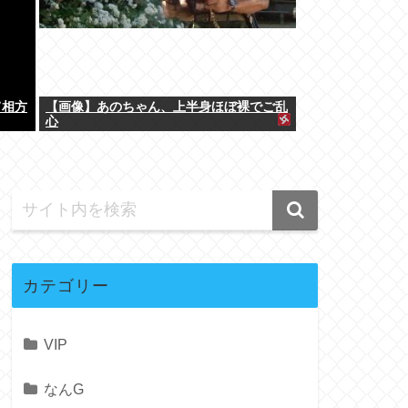
て相方
【画像】あのちゃん、上半身ほぼ裸でご乱
心
カテゴリー
VIP
なんG