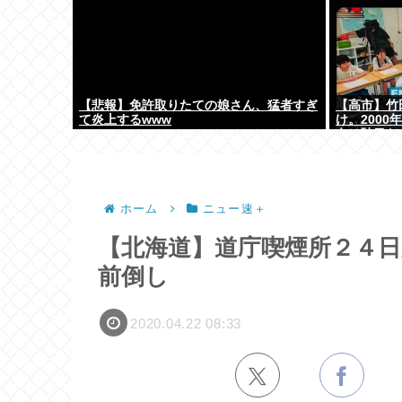
【悲報】免許取りたての娘さん、猛者すぎ
【高市】竹
て炎上するwww
け。200
女は駄目だ
ホーム
ニュー速＋
【北海道】道庁喫煙所２４
前倒し
2020.04.22 08:33