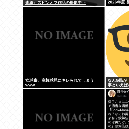
2026年度
査線』スピンオフ作品の撮影中止
女球審、高校球児にキレられてしまう
なんG民が
www
事といえば