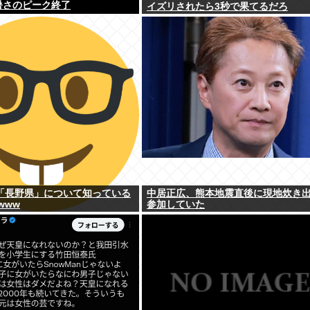
 暑さのピーク終了
イズリされたら3秒で果てるだろ
「長野県」について知っている
中居正広、熊本地震直後に現地炊き
www
参加していた