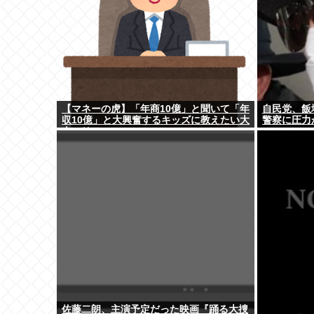
【マネーの虎】「年商10億」と聞いて「年
自民党、飯
収10億」と大興奮するキッズに教えたい大
警察に圧力
人のリアル
佐藤二朗、主演予定だった映画『踊る大捜