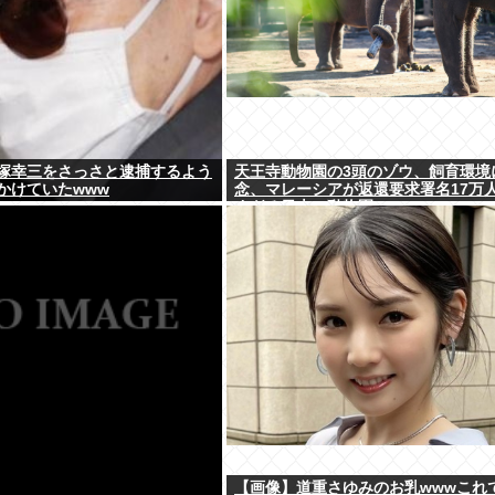
塚幸三をさっさと逮捕するよう
天王寺動物園の3頭のゾウ、飼育環境
かけていたwww
念、マレーシアが返還要求署名17万
すぎる日本の動物園
【画像】道重さゆみのお乳wwwこれ