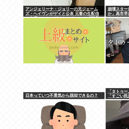
アンジェリーナ・ジョリーの兄ジェーム
崩壊スター
ズ・ヘイヴンがゲイと公表 元妻の生配信
か」高市早
に出演しカミングアウト ヤフコメ「顔見
る。もしか
ればわかる」
「タトゥー
日本っていつ不景気から脱却できるの？
「すごい民
YouTub