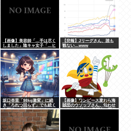
【画像】美容師「…手は尽く
【悲報】Jリーグさん、誰も
しました」陰キャ女子「…ヒ
観ない…www
ュッ」
坂口杏里「98kg激変」に続
【画像】ワンピース麦わら海
き「ろれつ回らず」でも続く
賊団のウソップさん、匂わせ
生配信…「配信者におもちゃ
から12年越しに見聞色の覇気
にされてる」知人は懸念表明
を披露ｗｗｗ