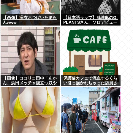
【画像】浴衣おつぱいたまら
【日本語ラップ】舐達麻のG-
んwww
PLANTSさん、ソロデビュー
【画像】ココリコ田中「あか
保護猫カフェで流血するくら
ん、浜田メッチャ腹立つ奴や
い引っ掻かれちゃった店員さ
なぁ･････････せや！」
んから元々虐待を受け...
⇒！！