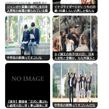
ジャンポケ斎藤の裁判に全日本
イナゴライダーとかいう今の35
人男性の命運が握られている模
歳~40歳くらいの男しか知らな
様
いバンドwww
タイ国王の息子(次の王)、日本
中学生の射精ってすごいな
人女性と交際か。ちな外国人と
結婚すれば継承権剥奪
【高市】愛国者「正式に選ばれ
中学生の射精ってすごいんだな
た総理大臣に背く事は国体に背