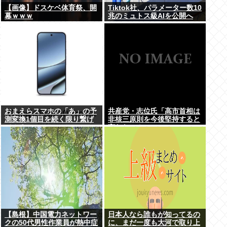
【画像】ドスケベ体育祭、開
Tiktok社、パラメーター数10
幕ｗｗｗ
兆のミュトス級AIを公開へ
おまえらスマホの「あ」の予
共産党・志位氏「高市首相は
測変換1個目を続く限り繋げ
非核三原則を今後堅持すると
てみろwww
言わない！」
【島根】中国電力ネットワー
日本人なら誰もが知ってるの
クの50代男性作業員が熱中症
に、まだ一度も大河で取り上