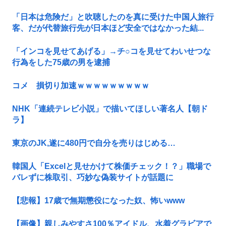
「日本は危険だ」と吹聴したのを真に受けた中国人旅行
客、だが代替旅行先が日本ほど安全ではなかった結...
「インコを見せてあげる」→チ○コを見せてわいせつな
行為をした75歳の男を逮捕
コメ 損切り加速ｗｗｗｗｗｗｗｗｗ
NHK「連続テレビ小説」で描いてほしい著名人【朝ド
ラ】
東京のJK,遂に480円で自分を売りはじめる…
韓国人「Excelと見せかけて株価チェック！？」職場で
バレずに株取引、巧妙な偽装サイトが話題に
【悲報】17歳で無期懲役になった奴、怖いwww
【画像】親しみやすさ100％アイドル、水着グラビアで