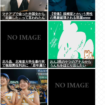
マチアプで会った外国女から
【苦痛】採精室とかいう男性
「妊娠した」って言われたん
の尊厳破壊される部屋www
やが・・・
北斗晶、北海道大学生暴行死
おんJ民のケツのアナルから
で無期懲役判決に 「若年層だ
うんちをほじり出したい
からって、それでいいんだろ
うか」