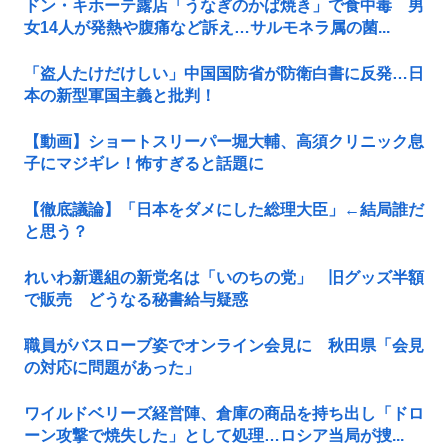
ドン・キホーテ露店「うなぎのかば焼き」で食中毒 男
女14人が発熱や腹痛など訴え…サルモネラ属の菌...
「盗人たけだけしい」中国国防省が防衛白書に反発…日
本の新型軍国主義と批判！
【動画】ショートスリーパー堀大輔、高須クリニック息
子にマジギレ！怖すぎると話題に
【徹底議論】「日本をダメにした総理大臣」←結局誰だ
と思う？
れいわ新選組の新党名は「いのちの党」 旧グッズ半額
で販売 どうなる秘書給与疑惑
職員がバスローブ姿でオンライン会見に 秋田県「会見
の対応に問題があった」
ワイルドベリーズ経営陣、倉庫の商品を持ち出し「ドロ
ーン攻撃で焼失した」として処理…ロシア当局が捜...