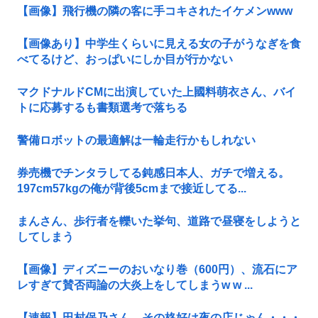
【画像】飛行機の隣の客に手コキされたイケメンwww
【画像あり】中学生くらいに見える女の子がうなぎを食
べてるけど、おっぱいにしか目が行かない
マクドナルドCMに出演していた上國料萌衣さん、バイ
トに応募するも書類選考で落ちる
警備ロボットの最適解は一輪走行かもしれない
券売機でチンタラしてる鈍感日本人、ガチで増える。
197cm57kgの俺が背後5cmまで接近してる...
まんさん、歩行者を轢いた挙句、道路で昼寝をしようと
してしまう
【画像】ディズニーのおいなり巻（600円）、流石にア
レすぎて賛否両論の大炎上をしてしまうw w ...
【速報】田村保乃さん、その格好は夜の店じゃん・・・