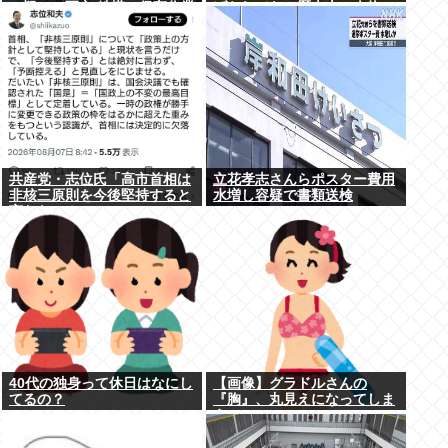
の疑いで死亡 鉄塔の保守作業
げられてない歴史上の人物
後に倒れる 邑南町
共産党・志位氏「高市首相は
立花孝志さんらポスター費用
非核三原則を今後堅持すると
水増し容疑で書類送検
言わない！」
40代の独身って休日はなにし
【画像】グラドルさんの
てるの？
『胸』、丸見えになってしま
うwww