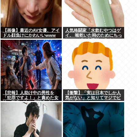
【画像】最近のAV女優、アイ
人気格闘家「水飲むやつはゲ
ドル顔負けにかわいいwww
イ、 喉乾いた時のためにちっ
ちゃいゲイ水筒持ち歩くと
か。」
【悲報】人助け中の男性を
【衝撃】「実は日本でしか人
「犯罪ですよ！」と責めた女
気がない」と知りてマジでビ
性、警察が来た瞬間逃げる
ビり申したもの
wywwywyywywywywywyw
ywyw