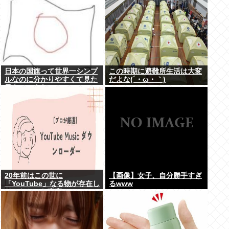
日本の国旗って世界一シンプ
この時期に避難所生活は大変
ルなのに分かりやすくて見た
だよな(´・ω・｀)
目もいいよな
20年前はこの世に
【画像】女子、自分勝手すぎ
「YouTube」なる物が存在し
るwww
ていなかった事実