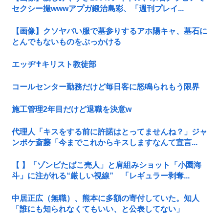
セクシー撮wwwアプガ鍛治島彩、「週刊プレイ...
【画像】クソヤバい服で墓参りするアホ陽キャ、墓石に
とんでもないものをぶっかける
エッヂ✝️キリスト教徒部
コールセンター勤務だけど毎日客に怒鳴られもう限界
施工管理2年目だけど退職を決意w
代理人「キスをする前に許諾はとってませんね？」ジャ
ンポケ斎藤「今までこれからキスしますなんて宣言...
【 】「ゾンビたばこ売人」と肩組みショット「小園海
斗」に注がれる“厳しい視線” 「レギュラー剥奪...
中居正広（無職）、熊本に多額の寄付していた。知人
「誰にも知られなくてもいい、と公表してない」