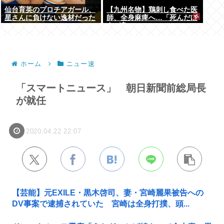
仙台育英のプロチアガール、
【九州名物】鶏刺し食べた医
星さんに負けない逸材だった
師、全身麻痺へ…「死んだほ
うが良い」
ホーム
ニュー速
「スマートニュース」 朝日新聞前総局長
が就任
2020.04.22 22:07
【芸能】元EXILE・黒木啓司、妻・宮崎麗果被告への
DV事案で逮捕されていた 宮崎は全身打撲、頭...