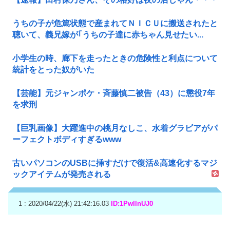
うちの子が危篤状態で産まれてＮＩＣＵに搬送されたと
聴いて、義兄嫁が｢うちの子達に赤ちゃん見せたい...
小学生の時、廊下を走ったときの危険性と利点について
統計をとった奴がいた
【芸能】元ジャンポケ・斉藤慎二被告（43）に懲役7年
を求刑
【巨乳画像】大躍進中の桃月なしこ、水着グラビアがパ
ーフェクトボディすぎるwww
古いパソコンのUSBに挿すだけで復活&高速化するマジ
ックアイテムが発売される
1 : 2020/04/22(水) 21:42:16.03
ID:1PwIlnUJ0