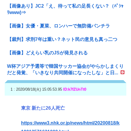
【画像あり】JC2「え、待って私の足長くない？（ﾊﾟｼｬ
ﾘwww)⇒
【画像】女優・夏菜、ロンハーで無防備パンチラ
【裁判】求刑7年は重い？ネット民の意見も真っ二つ
【画像】どえらい乳のJSが発見される
W杯アジア予選等で韓国サッカー協会がやらかしまくり
だと発覚、「いきなり共同開催になったしな」と日...
1 : 2020/08/18(火) 15:05:53.95
ID:k7fZUnTt0
東京 新たに26人死亡
https://www3.nhk.or.jp/news/html/20200818/k