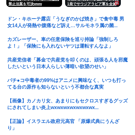
禁止法案を可決www
1発でサウジアラビア軍を全滅
させてしまうww
ドン・キホーテ露店「うなぎのかば焼き」で食中毒 男
女14人が発熱や腹痛など訴え…サルモネラ属の菌...
カズレーザー、車の任意保険を巡り持論「強制しろ
よ！」「保険にも入れないヤツは運転すんなよ」
共産党信者「募金で共産党を叩くのは、頑張る人を邪魔
したいという日本人らしい薄暗い欲望のせい」
パチ●コ中毒者の99%はアニメに興味なく、いつも打っ
てる台の原作も知らないという不都合な真実
【画像】カノカリ女、あまりにもセクロスすぎるグッズ
にされてしまい炎上wxwxwxwxwxwxwx...
【正論】イスラエル政府元高官 「原爆式典にうんざ
り」