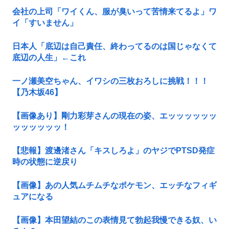
会社の上司「ワイくん、服が臭いって苦情来てるよ」ワ
イ「すいません」
日本人「底辺は自己責任、終わってるのは国じゃなくて
底辺の人生」←これ
一ノ瀬美空ちゃん、イワシの三枚おろしに挑戦！！！
【乃木坂46】
【画像あり】剛力彩芽さんの現在の姿、エッッッッッッ
ッッッッッッ！
【悲報】渡邊渚さん「キスしろよ」のヤジでPTSD発症
時の状態に逆戻り
【画像】あの人気ムチムチなポケモン、エッチなフィギ
ュアになる
【画像】本田望結のこの表情見て勃起我慢できる奴、い