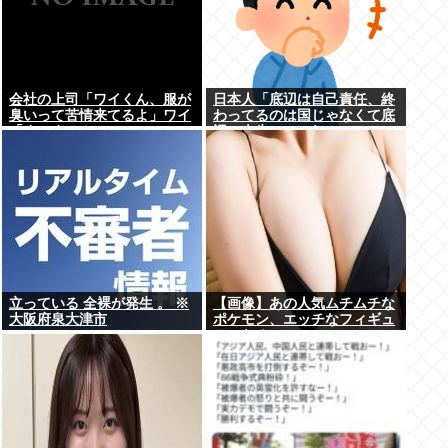
会社の上司「ワイくん、服が
日本人「底辺は自己責任、終
臭いって苦情来てるよ」ワイ
わってるのは国じゃなくて底
「すいません」
辺の人生」←これ
立っている 全裸が発生 。 ※
【画像】あの人気ムチムチな
大阪府泉大津市
ポケモン、エッチなフィギュ
アになる