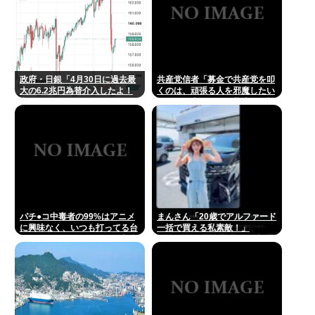
政府・日銀「4月30日に過去最
共産党信者「募金で共産党を叩
大の6.2兆円為替介入したよ！
くのは、頑張る人を邪魔したい
褒めてよ！」
という日本人らしい薄暗い欲望
のせい」
パチ●コ中毒者の99%はアニメ
まんさん「20歳でアルファード
に興味なく、いつも打ってる台
一括で買える私素敵！」
の原作も知らないという不都合
な真実