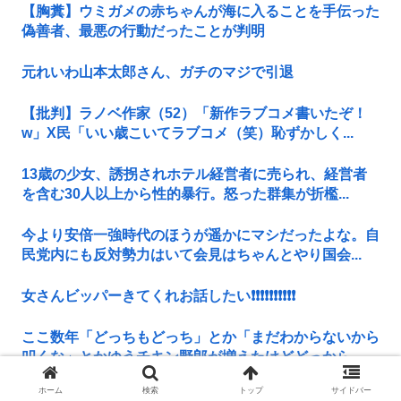
【胸糞】ウミガメの赤ちゃんが海に入ることを手伝った
偽善者、最悪の行動だったことが判明
元れいわ山本太郎さん、ガチのマジで引退
【批判】ラノベ作家（52）「新作ラブコメ書いたぞ！
w」X民「いい歳こいてラブコメ（笑）恥ずかしく...
13歳の少女、誘拐されホテル経営者に売られ、経営者
を含む30人以上から性的暴行。怒った群集が折檻...
今より安倍一強時代のほうが遥かにマシだったよな。自
民党内にも反対勢力はいて会見はちゃんとやり国会...
女さんビッパーきてくれお話したい❗❗❗❗❗❗❗❗❗❗
ここ数年「どっちもどっち」とか「まだわからないから
叩くな」とかゆうチキン野郎が増えたけどどっから...
ホーム
検索
トップ
サイドバー
旧帝大生で社会福祉を学んでいるけど