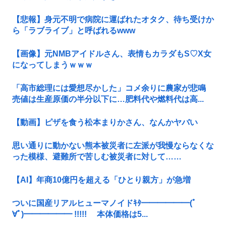
【悲報】身元不明で病院に運ばれたオタク、待ち受けか
ら「ラブライブ」と呼ばれるwww
【画像】元NMBアイドルさん、表情もカラダもS♡X女
になってしまうｗｗｗ
「高市総理には愛想尽かした」コメ余りに農家が悲鳴
売値は生産原価の半分以下に…肥料代や燃料代は高...
【動画】ピザを食う松本まりかさん、なんかヤバい
思い通りに動かない熊本被災者に左派が我慢ならなくな
った模様、避難所で苦しむ被災者に対して……
【AI】年商10億円を超える「ひとり親方」が急増
ついに国産リアルヒューマノイドｷﾀ━━━━━━(ﾟ
∀ﾟ)━━━━━━ !!!!! 本体価格は5...