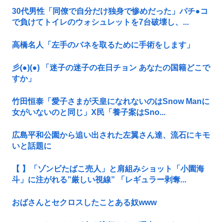
30代男性「同僚で自分だけ独身で惨めだった」パチ●コ
で負けてトイレのウォシュレットを7台破壊し、...
高橋名人「左手のバネを取るために手術をします」
彡(●)(●) 「迷子の迷子の在日チョン あなたの国籍どこで
すか」
竹田恒泰「愛子さまが天皇になれないのはSnow Manに
女がいないのと同じ」X民「養子案はSno...
広島平和公園から追い出された左翼さん達、流石にキモ
いと話題に
【 】「ゾンビたばこ売人」と肩組みショット「小園海
斗」に注がれる”厳しい視線” 「レギュラー剥奪...
おばさんとセクロスしたことある奴www