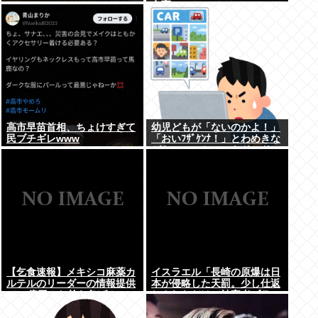
立憲
高市早苗首相、ちょけすぎて
幼児どもが「ないのかよ！」
民ブチギレwww
「おいﾌｻﾞｹﾝﾅ！」とわめきな
がらショーケースをドンドン
叩いたり、エルボーしたりし
だした
【乞食速報】メキシコ麻薬カ
イスラエル「長崎の原爆は日
ルテルのリーダーの情報提供
本が侵略した天罰。少し仕返
で39億円！お前ら急げ！
しされただけで被害者ヅラ。
追悼されるべきは侵略された
中国や韓国の人々だよ