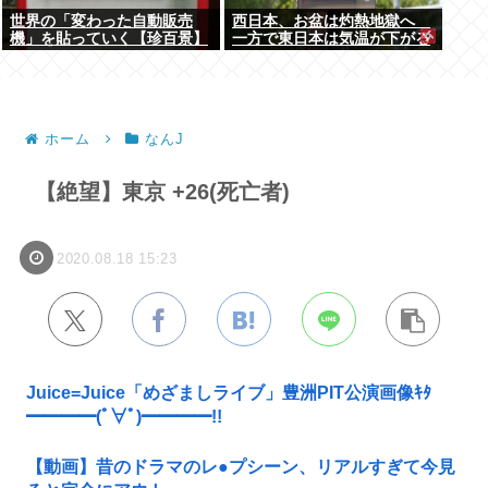
世界の「変わった自動販売
西日本、お盆は灼熱地獄へ
機」を貼っていく【珍百景】
一方で東日本は気温が下がる
ホーム
なんJ
【絶望】東京 +26(死亡者)
2020.08.18 15:23
Juice=Juice「めざましライブ」豊洲PIT公演画像ｷﾀ
━━━━(ﾟ∀ﾟ)━━━━!!
【動画】昔のドラマのレ●プシーン、リアルすぎて今見