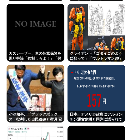
が発熱や腹痛など訴え…サルモ
ネラ属の菌検出
カズレーザー、車の任意保険を
クライアント「ゴダイゴのよう
巡り持論「強制しろよ！」「保
に歌って」「ウルトラマン80」
険にも入れないヤツは運転すん
「アルフィのように」「星のピ
なよ」
アス」
小池知事、「ブラックボック
日本、アメリカ政府にアルゼン
ス」批判した自民都連と蜜月 変
チン通貨危機と同列に語られて
化の事情
しまうwwwもうすでに158円に
戻る