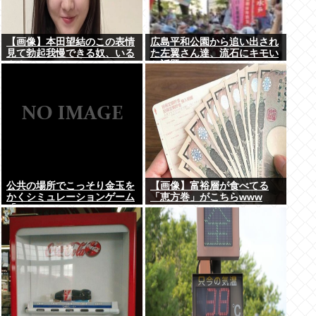
【画像】本田望結のこの表情
広島平和公園から追い出され
見て勃起我慢できる奴、いる
た左翼さん達、流石にキモい
ん？
と話題に
公共の場所でこっそり金玉を
【画像】富裕層が食べてる
かくシミュレーションゲーム
「恵方巻」がこちらwww
「Ball Scratch Simulator」
がSteamで発表される