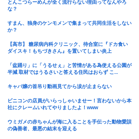
とんこつらーめんが全く流行らない理由ってなんやろ
な？
すまん、独身のケンモメンで集まって共同生活をしない
か？
【高市】 糖尿病内科クリニック、待合室に『ドカ食い
ダイスキ！もちづきさん』を置いてしまい炎上
「盆踊り」に「うるせぇ」と苦情がある為使える公園が
半減 取材ではうるさいと答える住民はおらず こ...
キャバ嬢の首吊り動画見てから涙が止まらない
ビニコンの店員がいらっしゃいませー！言わないから本
社にクレームいれてやりましたよ！www
ウミガメの赤ちゃんが海に入ることを手伝った動物愛誤
の偽善者、最悪の結末を迎える