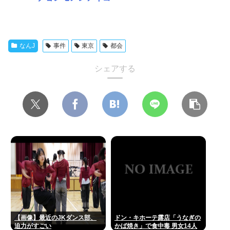
なんJ
事件
東京
都会
シェアする
【画像】最近のJKダンス部、
ドン・キホーテ露店「うなぎの
迫力がすごい
かば焼き」で食中毒 男女14人