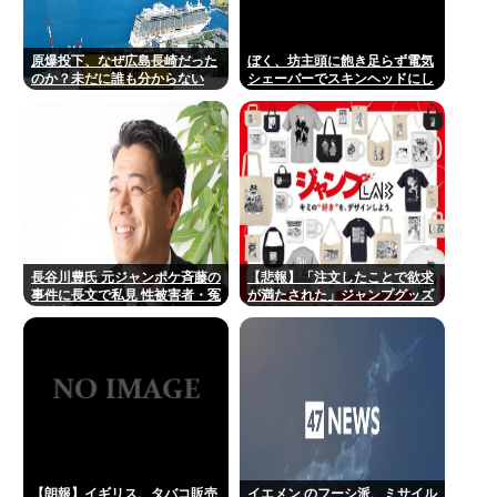
原爆投下、なぜ広島長崎だった
ぼく、坊主頭に飽き足らず電気
のか？未だに誰も分からない
シェーバーでスキンヘッドにし
てしまう
長谷川豊氏 元ジャンポケ斉藤の
【悲報】「注文したことで欲求
事件に長文で私見 性被害者・冤
が満たされた」ジャンプグッズ
罪被害者への取材経験踏まえ
43億円分を注文・キャンセルし
たか、32歳女逮捕
【朗報】イギリス、タバコ販売
イエメン のフーシ派、ミサイル