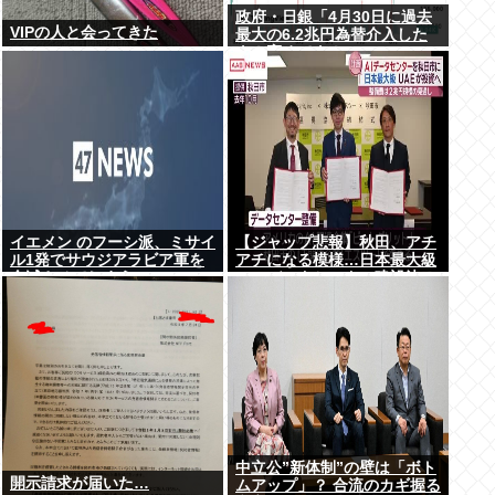
政府・日銀「4月30日に過去
VIPの人と会ってきた
最大の6.2兆円為替介入した
よ！褒めてよ！」
イエメン のフーシ派、ミサイ
【ジャップ悲報】秋田、アチ
ル1発でサウジアラビア軍を
アチになる模様…日本最大級
全滅させてしまうww
のAIデータセンター建設決
定！整備費は2兆円！
中立公”新体制”の壁は「ボト
開示請求が届いた…
ムアップ」？ 合流のカギ握る