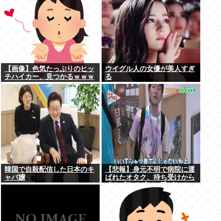
【画像】色気たっぷりのヒッ
ウイグル人の女優が美人すぎ
チハイカー、見つかるｗｗｗ
る
韓国で自殺配信した日本のキ
【悲報】身元不明で病院に運
ャバ嬢
ばれたオタク、待ち受けから
「ラブライブ」と呼ばれる
www