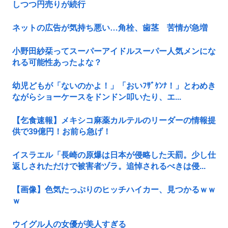
しつつ円売りが続行
ネットの広告が気持ち悪い…角栓、歯茎 苦情が急増
小野田紗栞ってスーパーアイドルスーパー人気メンにな
れる可能性あったよな？
幼児どもが「ないのかよ！」「おいﾌｻﾞｹﾝﾅ！」とわめき
ながらショーケースをドンドン叩いたり、エ...
【乞食速報】メキシコ麻薬カルテルのリーダーの情報提
供で39億円！お前ら急げ！
イスラエル「長崎の原爆は日本が侵略した天罰。少し仕
返しされただけで被害者ヅラ。追悼されるべきは侵...
【画像】色気たっぷりのヒッチハイカー、見つかるｗｗ
ｗ
ウイグル人の女優が美人すぎる