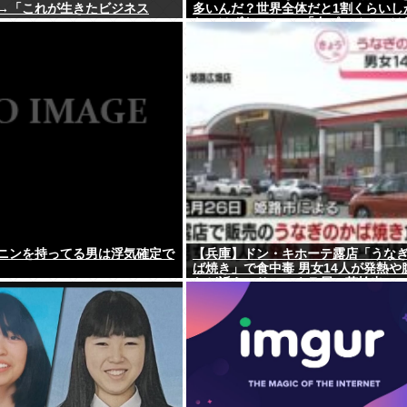
→「これが生きたビジネス
多いんだ？世界全体だと1割くらいし
ないはずなのに → 「左ピッチャーは
だからな」「内野では不利だけど基
きのほうが重宝される傾向にはある
う」
ニンを持ってる男は浮気確定で
【兵庫】ドン・キホーテ露店「うな
ば焼き」で食中毒 男女14人が発熱や
など訴え…サルモネラ属の菌検出