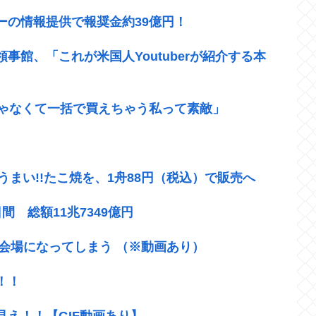
ーの情報提供で報奨金約39億円！
館、「これが米国人Youtuberが紹介する本
じゃなくて一括で買えちゃう私って素敵」
うまい!!たこ焼を、1舟88円（税込）で販売へ
 総額11兆7349億円
ス会場になってしまう （※動画あり）
！！
え！！【GIF動画あり】