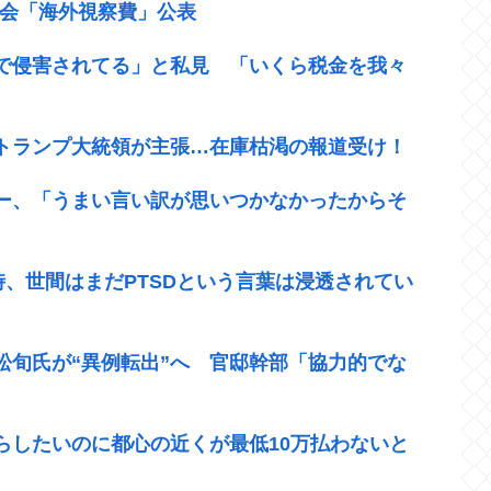
議会「海外視察費」公表
で侵害されてる」と私見 「いくら税金を我々
トランプ大統領が主張…在庫枯渇の報道受け！
ー、「うまい言い訳が思いつかなかったからそ
時、世間はまだPTSDという言葉は浸透されてい
松旬氏が“異例転出”へ 官邸幹部「協力的でな
らしたいのに都心の近くが最低10万払わないと