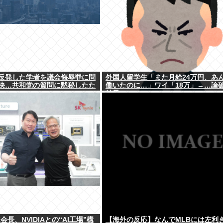
反発した学者を議会侮辱罪に問
外国人留学生「また月給24万円、あ
決…共和党の質問に黙秘したた
働いたのに…」ワイ「18万」→…論
結果ｗｗｗ
会長、NVIDIAとの“AI工場”構
【海外の反応】なんでMLBには左利