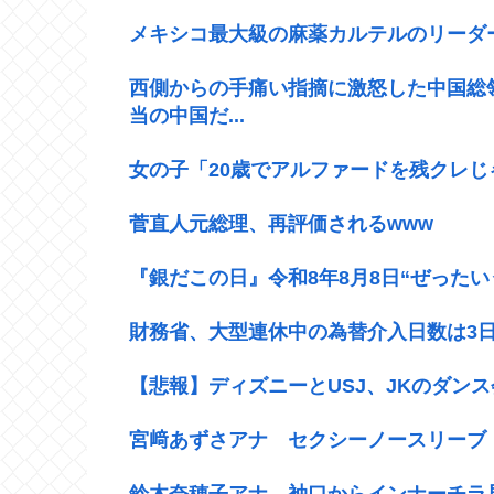
メキシコ最大級の麻薬カルテルのリーダ
西側からの手痛い指摘に激怒した中国総領事
当の中国だ...
女の子「20歳でアルファードを残クレ
菅直人元総理、再評価されるwww
『銀だこの日』令和8年8月8日“ぜったい
財務省、大型連休中の為替介入日数は3日間
【悲報】ディズニーとUSJ、JKのダン
宮﨑あずさアナ セクシーノースリーブ
鈴木奈穂子アナ 袖口からインナーチラ見