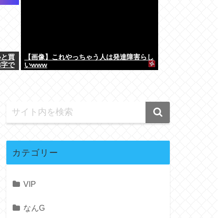
いと買
【画像】これやっちゃう人は発達障害らし
赤字で
いwww
カテゴリー
VIP
なんG