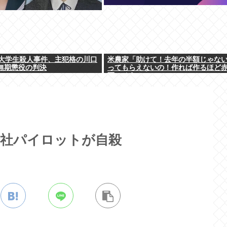
大学生殺人事件、主犯格の川口
米農家「助けて！去年の半額じゃな
に無期懲役の判決
ってもらえないの！作れば作るほど
死にそう！」
会社パイロットが自殺