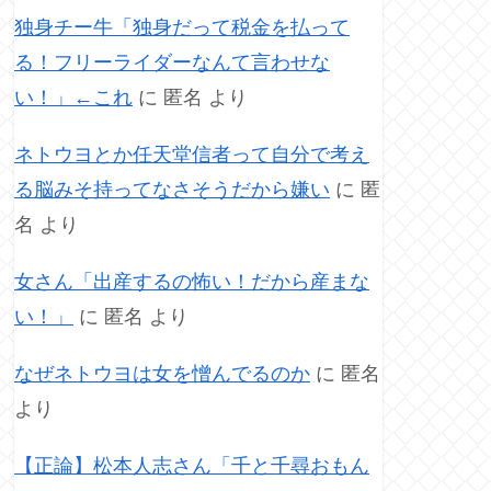
独身チー牛「独身だって税金を払って
る！フリーライダーなんて言わせな
い！」←これ
に
匿名
より
ネトウヨとか任天堂信者って自分で考え
る脳みそ持ってなさそうだから嫌い
に
匿
名
より
女さん「出産するの怖い！だから産まな
い！」
に
匿名
より
なぜネトウヨは女を憎んでるのか
に
匿名
より
【正論】松本人志さん「千と千尋おもん