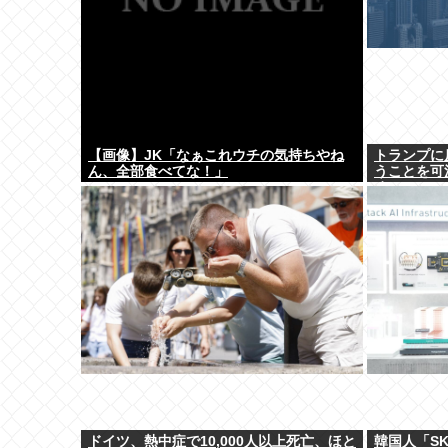
【画像】JK「なぁこれウチの気持ちやね
トランプに
ん、全部食べてな！」
うことを可
め
ドイツ、熱中症で10,000人以上死亡、ほと
韓国人「SK