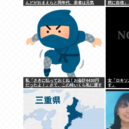
んどがおまえらと同年代、若者は元気
想に自信」
だ！」
私「さきに払っておくね！お会計4430円
女「ロキソ
だったよ！」さて、この時いくら私に渡す
す」
か書いてね