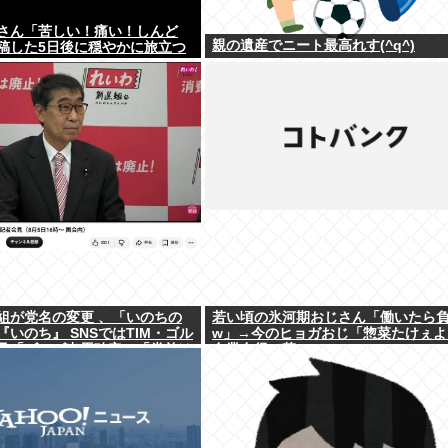
さん「苦しい！痛い！しんど
親の遺産でニート最高れす(^q^)
稿した5日後に穏やかに旅立つ
組が党名の変更 、「いのちの
若い頃の氷河期おじさん「働いたら
いのち』 SNSではTIM・ゴル
w」→今のヒョガおじ「惣菜たけぇよ.
及「ゴルゴ出馬確定」「党首は
自業自得で草