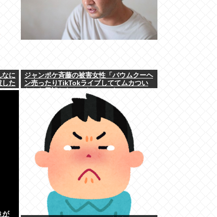
んなに
ジャンポケ斉藤の被害女性「バウムクーヘ
破した
ン売ったりTikTokライブしててムカつい
たから示談しなかった」←これ
きが