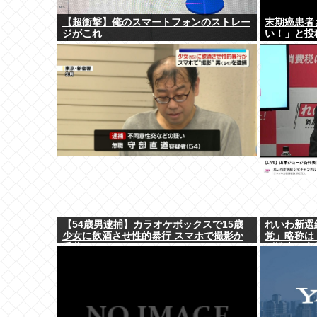
【超衝撃】俺のスマートフォンのストレー
末期癌患者
ジがこれ
い！」と投
【54歳男逮捕】カラオケボックスで15歳
れいわ新選
少女に飲酒させ性的暴行 スマホで撮影か
党」略称は『
千葉
ゴ松本に言
決まり」