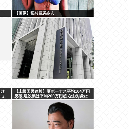
【画像】稲村亜美さん
負け
【上級国民速報】夏ボーナス平均104万円
.」
突破 建設業は平均200万円超 なお対象は
大手163社93万人、全就業者の1%強