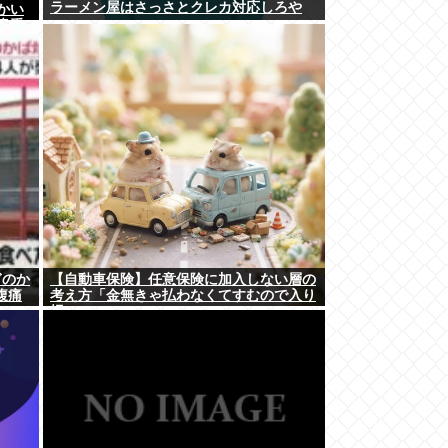
ラーメン屋はさっさとクレカ対応しろや
かい
貴重
本左利
と思
ぎのか
【自動車保険】任意保険に加入しない層の
腹痛
考え方「金無きゃ払わなくてすむので入り
損」