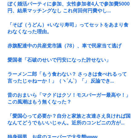
ぼく婚活パーティに参加、女性参加者4人で参加費5000
円、結果マッチングなし これ何回何円費やし...
「そば（うどん）+いなり寿司」ってセットをあまり食
わなくなった理由。
赤旗配達中の共産党市議（78）、車で民家当て逃げ
愛国者「石破のせいで円安になった許せない」
ラーメン二郎「もう食わない？ さっきは食べれるって
言ったじゃねーか！」（ヽ´ん`）「」 反論でき...
昔のおまいら「マクドはクソ！モスバーガー最高や！」
この風潮はもう無くなった？
「愛国心って必要か？自分と家族と友達さえ良ければ国
なんてどうでもいいじゃん。近所のコンビニの方が...
独身弱男、お盆のスーパーで大失態www