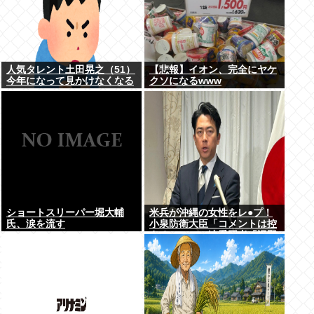
人気タレント土田晃之（51）
【悲報】イオン、完全にヤケ
今年になって見かけなくなる
クソになるwww
ショートスリーパー堀大輔
米兵が沖縄の女性をレ●プ！
氏、涙を流す
小泉防衛大臣「コメントは控
える」ニュー速愛国者「辺野
古！」