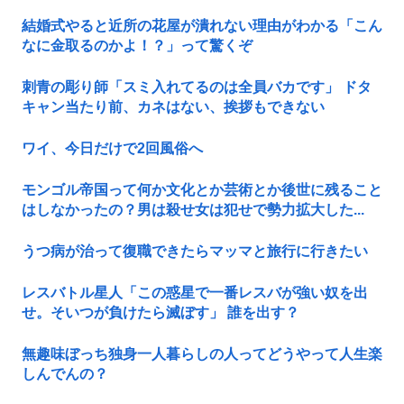
結婚式やると近所の花屋が潰れない理由がわかる「こん
なに金取るのかよ！？」って驚くぞ
刺青の彫り師「スミ入れてるのは全員バカです」 ドタ
キャン当たり前、カネはない、挨拶もできない
ワイ、今日だけで2回風俗へ
モンゴル帝国って何か文化とか芸術とか後世に残ること
はしなかったの？男は殺せ女は犯せで勢力拡大した...
うつ病が治って復職できたらマッマと旅行に行きたい
レスバトル星人「この惑星で一番レスバが強い奴を出
せ。そいつが負けたら滅ぼす」 誰を出す？
無趣味ぼっち独身一人暮らしの人ってどうやって人生楽
しんでんの？