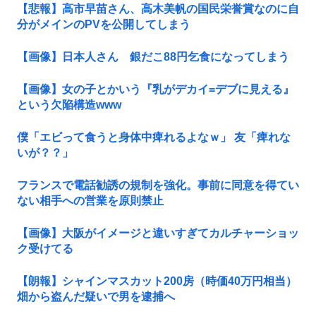
【悲報】高市早苗さん、高木美帆の国民栄誉賞なのに自
分がメインのPVを公開してしまう
【画像】日本人さん 銀だこ88円乞食になってしまう
【画像】女の子とかいう『乳がデカイ=デブに見える』
という欠陥構造www
僕「エビって食うと身体中痺れるよなｗ」 友「痺れな
いが？？」
フランスで電話勧誘の規制を強化。事前に同意を得てい
ない相手への営業を原則禁止
【画像】大阪がイメージと違いすぎてカルチャーショッ
ク受けてる
【朗報】シャインマスカット200房（時価40万円相当）
畑から盗んだ疑いで男を逮捕へ