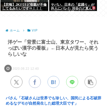
【悲報】JKだけど母親が不倫
ヤバい、日本の「盆踊り」が
してるみたいです⇒！！！
外人にバレた 渋谷のど真ん中
で行われた盆踊り参加者
67000人のうち20000人が外
人、ダンシングヒーローに熱
狂
ホーム
VIP
洋ゲー「背景に富士山、東京タワー、それ
っぽい漢字の看板」←日本人が見たら笑う
らしいな
2020.08.22 12:40
パさん「石破さんは世界でも珍しい、国民による石破辞
めるなデモが自然発生した総理大臣です」