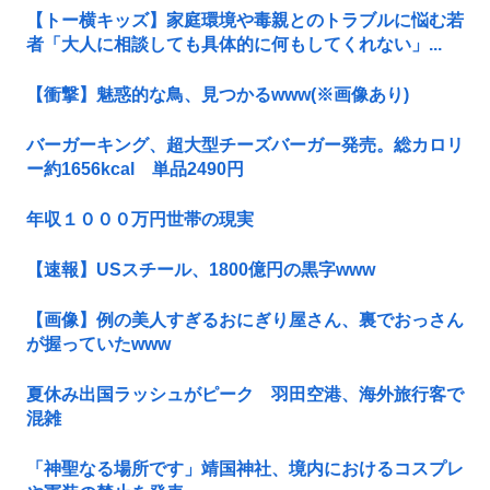
【トー横キッズ】家庭環境や毒親とのトラブルに悩む若
者「大人に相談しても具体的に何もしてくれない」...
【衝撃】魅惑的な鳥、見つかるwww(※画像あり)
バーガーキング、超大型チーズバーガー発売。総カロリ
ー約1656kcal 単品2490円
年収１０００万円世帯の現実
【速報】USスチール、1800億円の黒字www
【画像】例の美人すぎるおにぎり屋さん、裏でおっさん
が握っていたwww
夏休み出国ラッシュがピーク 羽田空港、海外旅行客で
混雑
「神聖なる場所です」靖国神社、境内におけるコスプレ