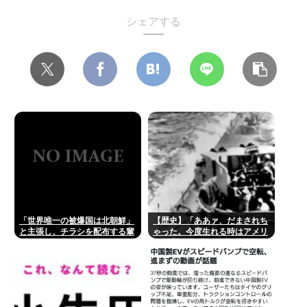
シェアする
「世界唯一の被爆国は北朝鮮」
【歴史】「ああァ、だまされち
と主張し、チラシを配布する輩
ゃった。今度生れる時はアメリ
が発生
カへ生れるぞ」 22歳で戦死し
た特攻隊員が出撃前の日記に残
した”本音”