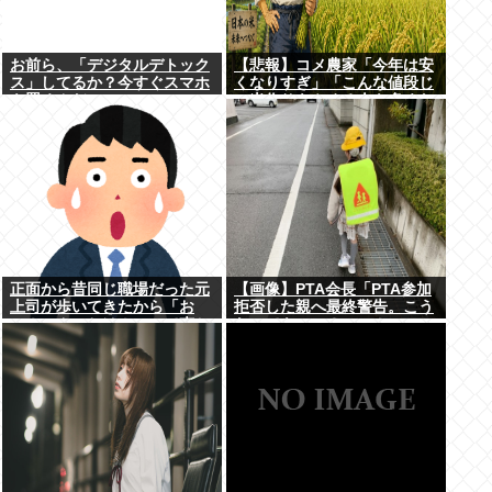
お前ら、「デジタルデトック
【悲報】コメ農家「今年は安
ス」してるか？今すぐスマホ
くなりすぎ」「こんな値段じ
を置くんだ。
ゃ米作りをやめる人も多くな
るんじゃないかな?」
正面から昔同じ職場だった元
【画像】PTA会長「PTA参加
上司が歩いてきたから「お
拒否した親へ最終警告。こう
～！こんにちは！」って声か
なってもいい？」⇒！
けたんや