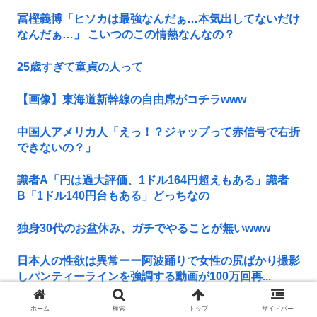
冨樫義博「ヒソカは最強なんだぁ…本気出してないだけ
なんだぁ…」 こいつのこの情熱なんなの？
25歳すぎて童貞の人って
【画像】東海道新幹線の自由席がコチラwww
中国人アメリカ人「えっ！？ジャップって赤信号で右折
できないの？」
識者A「円は過大評価、1ドル164円超えもある」識者
B「1ドル140円台もある」どっちなの
独身30代のお盆休み、ガチでやることが無いwww
日本人の性欲は異常ーー阿波踊りで女性の尻ばかり撮影
しパンティーラインを強調する動画が100万回再...
原爆投下、多分正しいw w w w w w w w w w w w w w w
ホーム
検索
トップ
サイドバー