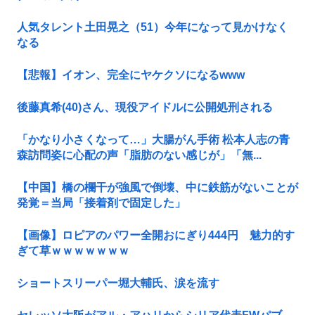
人気タレント土田晃之（51）今年になって見かけなく
なる
【悲報】イオン、完全にヤケクソになるwww
後藤真希(40)さん、現役アイドルに公開処刑される
「かなり小さくなって…」大腸がん手術 松本人志の青
森訪問姿に心配の声「脂肪のない感じが」「無...
【中国】橋の欄干が強風で倒壊、中に鉄筋がないことが
発覚＝当局「接着剤で固定した」
【画像】ロピアのパワー全開おにぎり444円 魅力的す
ぎて草ｗｗｗｗｗｗｗ
ショートスリーパー堀大輔氏、涙を流す