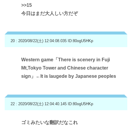
>>15
今日はまだ大人しい方だぞ
20 : 2020/08/22(土) 12:04:08.035
ID:80ogU5HKp
Western game「There is scenery in Fuji
Mt,Tokyo Tower and Chinese character
sign」←It is laugede by Japanese peoples
22 : 2020/08/22(土) 12:04:40.145
ID:80ogU5HKp
ゴミみたいな翻訳だなこれ