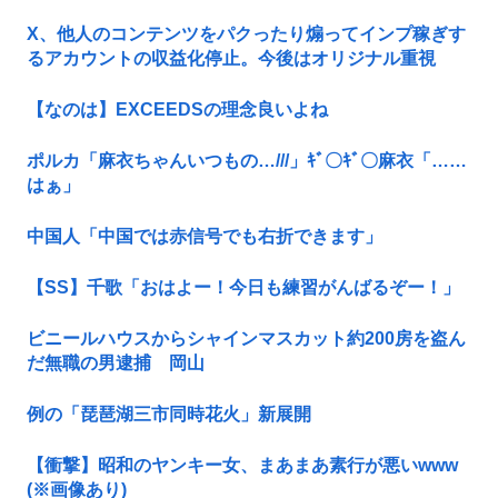
X、他人のコンテンツをパクったり煽ってインプ稼ぎす
るアカウントの収益化停止。今後はオリジナル重視
【なのは】EXCEEDSの理念良いよね
ポルカ「麻衣ちゃんいつもの…///」ｷﾞ〇ｷﾞ〇麻衣「……
はぁ」
中国人「中国では赤信号でも右折できます」
【SS】千歌「おはよー！今日も練習がんばるぞー！」
ビニールハウスからシャインマスカット約200房を盗ん
だ無職の男逮捕 岡山
例の「琵琶湖三市同時花火」新展開
【衝撃】昭和のヤンキー女、まあまあ素行が悪いwww
(※画像あり)