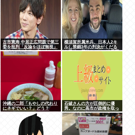
古市憲寿 中居正広問題で第三
横須賀所属米兵、日本人2キ
委を批判「反論をほぼ無視」
ルし禁錮3年の判決がくだる
「彼らが一方的に言ったこと
も恩赦で釈放！ニュー速愛国
が世の中に定着してしまう」
者「辺野古！」
橋下徹も同調
沖縄の二郎「もやしの代わり
石破さんの方が圧倒的に優
にネギでいい？」どう？
秀。なのに高市が政権を取っ
たのはおかしい