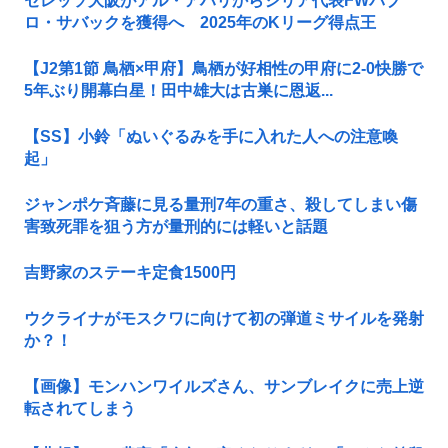
セレッソ大阪がアル・アハリからシリア代表FWパブ
ロ・サバックを獲得へ 2025年のKリーグ得点王
【J2第1節 鳥栖×甲府】鳥栖が好相性の甲府に2-0快勝で
5年ぶり開幕白星！田中雄大は古巣に恩返...
【SS】小鈴「ぬいぐるみを手に入れた人への注意喚
起」
ジャンポケ斉藤に見る量刑7年の重さ、殺してしまい傷
害致死罪を狙う方が量刑的には軽いと話題
吉野家のステーキ定食1500円
ウクライナがモスクワに向けて初の弾道ミサイルを発射
か？！
【画像】モンハンワイルズさん、サンブレイクに売上逆
転されてしまう