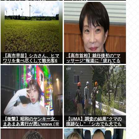
卓大ピピ」日本初挑戦の22歳
ム人を逮捕
今治MFが開幕戦に先発
【高市早苗】シカさん、ヒマ
【高市首相】就任後初の”マ
ワリを食べ尽くして観光客6
ッサージ”報道に「疲れてる
万人のイベントが中止にな
アピ？」とSNSでは一部から
る…さらにコスモス畑も食べ
冷ややかな声…被災地視
尽くす
察”PV動画”から続く不信
【衝撃】昭和のヤンキー女、
【UMA】調査の結果”クマの
まあまあ素行が悪いwww (※
痕跡なし” 「シカでも犬でも
画像あり)
ないゴロンとして黒い動物を
見た」 札幌市清田区