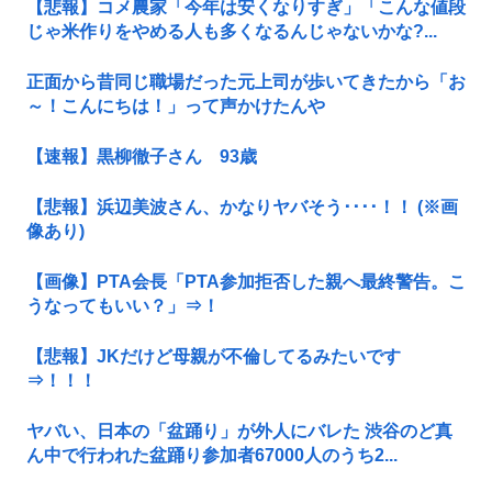
【悲報】コメ農家「今年は安くなりすぎ」「こんな値段
じゃ米作りをやめる人も多くなるんじゃないかな?...
正面から昔同じ職場だった元上司が歩いてきたから「お
～！こんにちは！」って声かけたんや
【速報】黒柳徹子さん 93歳
【悲報】浜辺美波さん、かなりヤバそう････！！ (※画
像あり)
【画像】PTA会長「PTA参加拒否した親へ最終警告。こ
うなってもいい？」⇒！
【悲報】JKだけど母親が不倫してるみたいです
⇒！！！
ヤバい、日本の「盆踊り」が外人にバレた 渋谷のど真
ん中で行われた盆踊り参加者67000人のうち2...