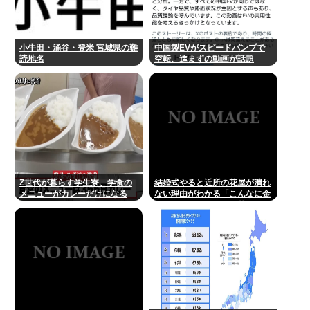
小牛田・涌谷・登米 宮城県の難
中国製EVがスピードバンプで
読地名
空転、進まずの動画が話題
Z世代が暮らす学生寮、学食の
結婚式やると近所の花屋が潰れ
メニューがカレーだけになる
ない理由がわかる「こんなに金
取るのかよ！？」って驚くぞ