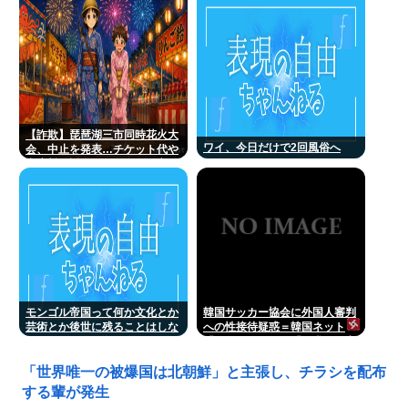
語”お受験”事情・学習法を徹底
解説
【詐欺】琵琶湖三市同時花火大
ワイ、今日だけで2回風俗へ
会、中止を発表…チケット代や
出店料の返金については明言せ
ず
モンゴル帝国って何か文化とか
韓国サッカー協会に外国人審判
芸術とか後世に残ることはしな
への性接待疑惑＝韓国ネット
かったの？男は殺せ女は犯せで
「信じられない」「要求した審
勢力拡大しただけ？
判もおかしい」
「世界唯一の被爆国は北朝鮮」と主張し、チラシを配布
する輩が発生