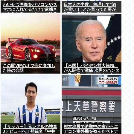
わいせつ画像をパソコンやス
日本人の半数、無理して"酒
マホに入れてるだけで逮捕さ
が旨い！"とか言ってた事が
れ名前公表、クビになる時代
判明。近畿地方に関しては6
アメリカの情報機関が警察庁
割が下戸
に情報提供
この間VIPのオフ会に参加し
【米国】バイデン前大統領、
た時の会話
がん闘病で激痛 次男のハンタ
ー氏「見ていてとてもつら
い」
【サッカー】元レアルの神童
熊本地震で避難中の家からエ
Jデビューへ！登録名「中井
アコン室外機を盗んだベトナ