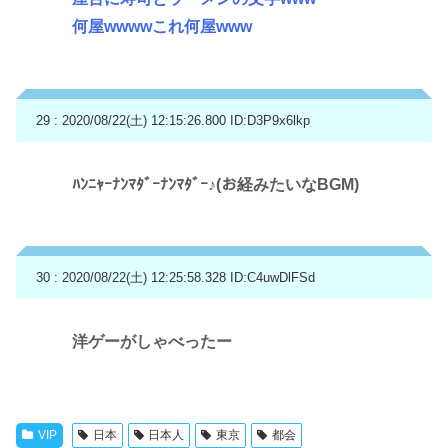
何屋wwwwこれ何屋www
29 : 2020/08/22(土) 12:15:26.800
ID:D3P9x6lkp
ﾊﾝﾆｬｰﾅﾝﾏﾀﾞｰﾅﾝﾏﾀﾞｰ♪(お経みたいなBGM)
30 : 2020/08/22(土) 12:25:58.328
ID:C4uwDlFSd
洋ゲーがしゃべったー
VIP
日本
日本人
東京
都会