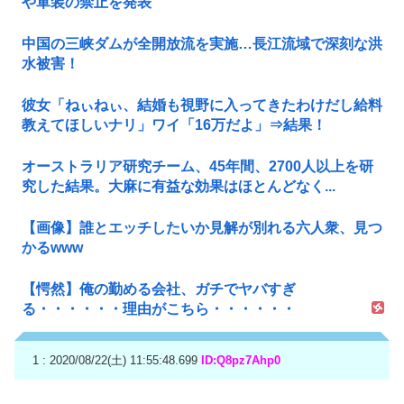
や軍装の禁止を発表
中国の三峡ダムが全開放流を実施…長江流域で深刻な洪
水被害！
彼女「ねぃねぃ、結婚も視野に入ってきたわけだし給料
教えてほしいナリ」ワイ「16万だよ」⇒結果！
オーストラリア研究チーム、45年間、2700人以上を研
究した結果。大麻に有益な効果はほとんどなく...
【画像】誰とエッチしたいか見解が別れる六人衆、見つ
かるwww
【愕然】俺の勤める会社、ガチでヤバすぎ
る・・・・・・理由がこちら・・・・・・
1 : 2020/08/22(土) 11:55:48.699
ID:Q8pz7Ahp0