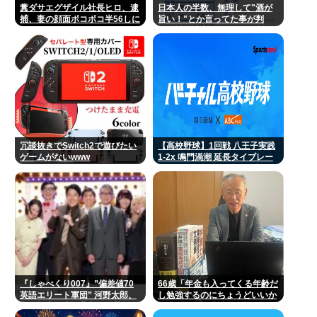
糞ダサエグザイル社長ヒロ、逮
日本人の半数、無理して"酒が
捕、妻の顔面ボコボコ半56しに
旨い！"とか言ってた事が判
した。
明。近畿地方に関しては6割が
下戸
冗談抜きでSwitch2で遊びたい
【高校野球】1回戦 八王子実践
ゲームがないwww
1-2x 鳴門渦潮 延長タイブレー
クでサヨナラ勝ち 鳴門渦潮とし
て甲子園1勝
『しゃべくり007』”偏差値70
66歳「年金も入ってくる年齢だ
英語エリート軍団” 河野太郎、
し勉強するのにちょうどいいか
中田敦彦、岸谷蘭丸らが英
なって」。司法試験合格