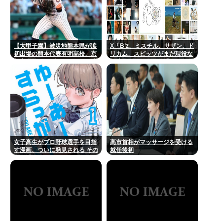
【大甲子園】被災地熊本県が涙
X「B’z、ミスチル、サザン、ド
初出場の熊本代表有明高校、京
リカム、スピッツがまだ現役な
都立命館に9回裏2アウトから逆
の凄いよな。今の歌手が30年後
転勝利
にやれてるだろうか？」
女子高生がプロ野球選手を目指
高市首相がマッサージを受ける
す漫画、ついに発見される その
就任後初
名も「ゆーあーすらっがー」