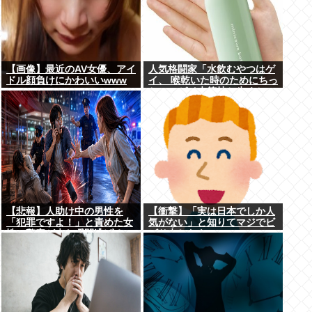
【画像】最近のAV女優、アイ
人気格闘家「水飲むやつはゲ
ドル顔負けにかわいいwww
イ、 喉乾いた時のためにちっ
ちゃいゲイ水筒持ち歩くと
か。」
【悲報】人助け中の男性を
【衝撃】「実は日本でしか人
「犯罪ですよ！」と責めた女
気がない」と知りてマジでビ
性、警察が来た瞬間逃げる
ビり申したもの
wywwywyywywywywywyw
ywyw