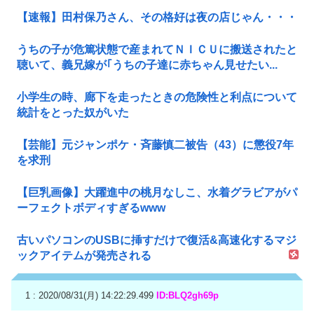
【速報】田村保乃さん、その格好は夜の店じゃん・・・
うちの子が危篤状態で産まれてＮＩＣＵに搬送されたと
聴いて、義兄嫁が｢うちの子達に赤ちゃん見せたい...
小学生の時、廊下を走ったときの危険性と利点について
統計をとった奴がいた
【芸能】元ジャンポケ・斉藤慎二被告（43）に懲役7年
を求刑
【巨乳画像】大躍進中の桃月なしこ、水着グラビアがパ
ーフェクトボディすぎるwww
古いパソコンのUSBに挿すだけで復活&高速化するマジ
ックアイテムが発売される
1 : 2020/08/31(月) 14:22:29.499
ID:BLQ2gh69p