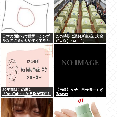
日本の国旗って世界一シンプ
この時期に避難所生活は大変
ルなのに分かりやすくて見た
だよな(´・ω・｀)
目もいいよな
20年前はこの世に
【画像】女子、自分勝手すぎ
「YouTube」なる物が存在し
るwww
ていなかった事実