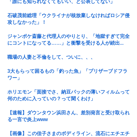
「誰にも知られなくてもいい、と公表してない」
石破茂前総理「ウクライナが核放棄しなければロシア侵
攻しなかった」！
ジャンポケ斎藤と代理人のやりとり、「地獄すぎて完全
にコントになってる……」と衝撃を受ける人が続出...
職場の人妻と不倫をして、ついに、、、
3大もらって困るもの「釣った魚」「プリザーブドフラ
ワー」
ホリエモン「面接でさ、納豆パックの薄いフィルムって
何のために入っていの？って聞くわけ」
【速報】ダウンタウン浜田さん、差別発言と受け取られ
る一言で炎上www
【画像】この佳子さまのボディライン、流石にエチエチ