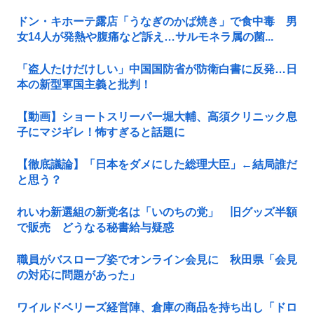
ドン・キホーテ露店「うなぎのかば焼き」で食中毒 男
女14人が発熱や腹痛など訴え…サルモネラ属の菌...
「盗人たけだけしい」中国国防省が防衛白書に反発…日
本の新型軍国主義と批判！
【動画】ショートスリーパー堀大輔、高須クリニック息
子にマジギレ！怖すぎると話題に
【徹底議論】「日本をダメにした総理大臣」←結局誰だ
と思う？
れいわ新選組の新党名は「いのちの党」 旧グッズ半額
で販売 どうなる秘書給与疑惑
職員がバスローブ姿でオンライン会見に 秋田県「会見
の対応に問題があった」
ワイルドベリーズ経営陣、倉庫の商品を持ち出し「ドロ