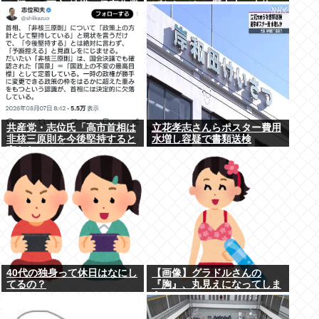
の疑いで死亡 鉄塔の保守作業
げられてない歴史上の人物
後に倒れる 邑南町
共産党・志位氏「高市首相は
立花孝志さんらポスター費用
非核三原則を今後堅持すると
水増し容疑で書類送検
言わない！」
40代の独身って休日はなにし
【画像】グラドルさんの
てるの？
『胸』、丸見えになってしま
うwww