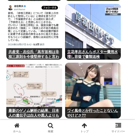
いで死亡 鉄塔の保守作業後に倒
られてない歴史上の人物
れる 邑南町
共産党・志位氏「高市首相は非
立花孝志さんらポスター費用水
核三原則を今後堅持すると言わ
増し容疑で書類送検
ない！」
最新のゲノム解析の結果、日本
ワイ風俗とか行ったことないん
人の遺伝子は白人や黒人よりも
やけどさ??
中国人や韓国人に酷似と判明…
ネトウヨ激震
ホーム
検索
トップ
サイドバー