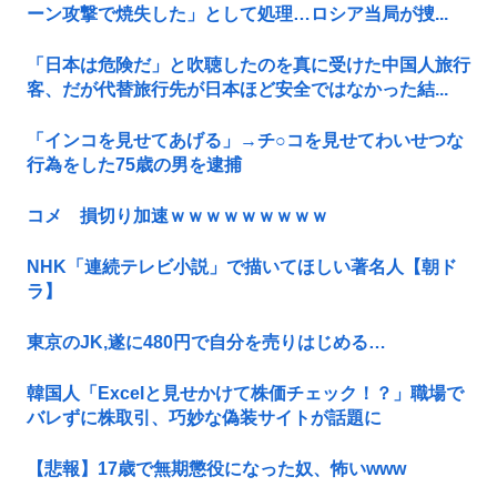
ーン攻撃で焼失した」として処理…ロシア当局が捜...
「日本は危険だ」と吹聴したのを真に受けた中国人旅行
客、だが代替旅行先が日本ほど安全ではなかった結...
「インコを見せてあげる」→チ○コを見せてわいせつな
行為をした75歳の男を逮捕
コメ 損切り加速ｗｗｗｗｗｗｗｗｗ
NHK「連続テレビ小説」で描いてほしい著名人【朝ド
ラ】
東京のJK,遂に480円で自分を売りはじめる…
韓国人「Excelと見せかけて株価チェック！？」職場で
バレずに株取引、巧妙な偽装サイトが話題に
【悲報】17歳で無期懲役になった奴、怖いwww