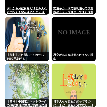
明日からお盆休みだけどみんな
交通系カードで改札通って改札
どこ行く予定か決めた？ ‍♂ ☀
内のショップ利用してまた改札
出ようとしたら出られなくてワ
ロタ
【作曲】これ聞いてくれたら
忍空があまり評価されてない理
5000円あげる
由
【島根】中国電力ネットワーク
日本人なら誰もが知ってるの
の50代男性作業員が熱中症の疑
に、まだ一度も大河で取り上げ