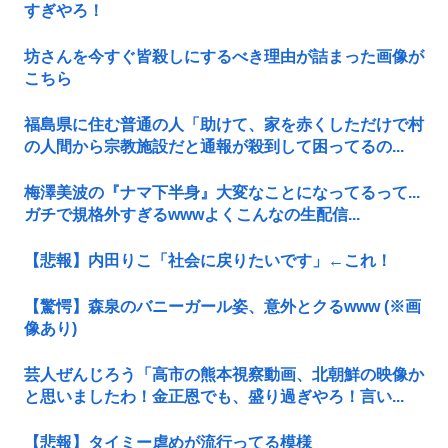
すぎやろ！
坊さんを今すぐ皆殺しにするべき理由が詰まった画像が
こちら
福島県に住む普通の人「助けて、家を赤くしただけで村
の人間から宗教施設だと通報が殺到して困ってるの...
梅澤美波の『ナマ下半身』大変なことになってるって...
ガチで規格外すぎるwwwよくこんなの生配信...
【悲報】内田りこ「社会に戻りたいです」←これ！
【驚愕】森泉のバニーガール姿、意外とクるwww (※画
像あり)
芸人ぜんじろう「高市の熊本視察動画、北朝鮮の映像か
と思いましたわ！金正恩でも、盛り過ぎやろ！言い...
【悲報】タイミー虐めが流行ってる模様