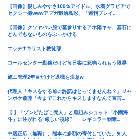
【画像】親しみやすさ100％アイドル、水着グラビアで
セクシー撮wwwアプガ鍛治島彩、「週刊プレイ...
【画像】クソヤバい服で墓参りするアホ陽キャ、墓石に
とんでもないものをぶっかける
エッヂ✝️キリスト教徒部
コールセンター勤務だけど毎日客に怒鳴られもう限界
施工管理2年目だけど退職を決意w
代理人「キスをする前に許諾はとってませんね？」ジャ
ンポケ斎藤「今までこれからキスしますなんて宣言...
【 】「ゾンビたばこ売人」と肩組みショット「小園海
斗」に注がれる“厳しい視線” 「レギュラー剥奪...
中居正広（無職）、熊本に多額の寄付していた。知人