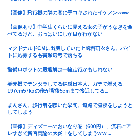
【画像】飛行機の隣の客に手コキされたイケメンwww
【画像あり】中学生くらいに見える女の子がうなぎを食
べてるけど、おっぱいにしか目が行かない
マクドナルドCMに出演していた上國料萌衣さん、バイ
トに応募するも書類選考で落ちる
警備ロボットの最適解は一輪走行かもしれない
券売機でチンタラしてる鈍感日本人、ガチで増える。
197cm57kgの俺が背後5cmまで接近してる...
まんさん、歩行者を轢いた挙句、道路で昼寝をしようと
してしまう
【画像】ディズニーのおいなり巻（600円）、流石にア
レすぎて賛否両論の大炎上をしてしまうw w ...