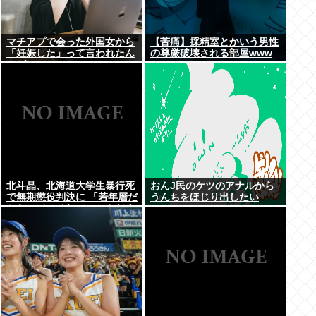
マチアプで会った外国女から
【苦痛】採精室とかいう男性
「妊娠した」って言われたん
の尊厳破壊される部屋www
やが・・・
北斗晶、北海道大学生暴行死
おんJ民のケツのアナルから
で無期懲役判決に 「若年層だ
うんちをほじり出したい
からって、それでいいんだろ
うか」