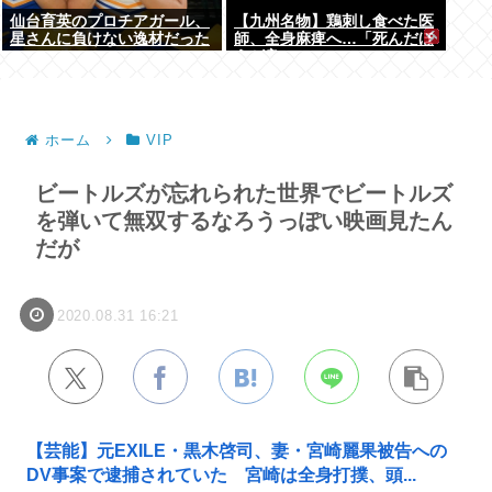
仙台育英のプロチアガール、
【九州名物】鶏刺し食べた医
星さんに負けない逸材だった
師、全身麻痺へ…「死んだほ
うが良い」
ホーム
VIP
ビートルズが忘れられた世界でビートルズ
を弾いて無双するなろうっぽい映画見たん
だが
2020.08.31 16:21
【芸能】元EXILE・黒木啓司、妻・宮崎麗果被告への
DV事案で逮捕されていた 宮崎は全身打撲、頭...