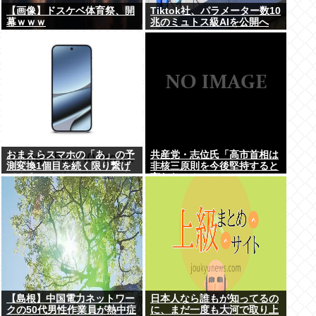
【画像】ドスケベ体育祭、開
Tiktok社、パラメーター数10
幕ｗｗｗ
兆のミュトス級AIを公開へ
おまえらスマホの「あ」の予
共産党・志位氏「高市首相は
測変換1個目を続く限り繋げ
非核三原則を今後堅持すると
てみろwww
言わない！」
【島根】中国電力ネットワー
日本人なら誰もが知ってるの
クの50代男性作業員が熱中症
に、まだ一度も大河で取り上