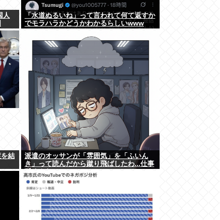
国人
「水道ぬるいね」って言われて何て返すか
明
でモラハラかどうかわかるらしいwww
症を結
派遣のオッサンが「雰囲気」を「ふいん
き」って読んだから蹴り飛ばしたわ...仕事
舐めんな