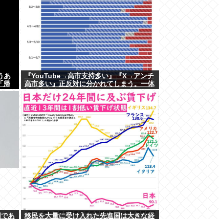
うあ
『YouTube→高市支持多い』『X→アンチ
「帰
高市多い』正反対に分かれてしまう。一体
なぜ？？？
国であ
移民を大量に受け入れた先進国は大きな経