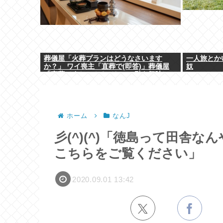
葬儀屋「火葬プランはどうなさいます
一人旅とか
か？」 ワイ喪主「直葬で(即答)」葬儀屋
奴
「直葬ですか…！？（ちょい引き気味）」
⇒！！！
ホーム
なんJ
彡(^)(^)「徳島って田舎な
こちらをご覧ください」
2020.09.01 13:42