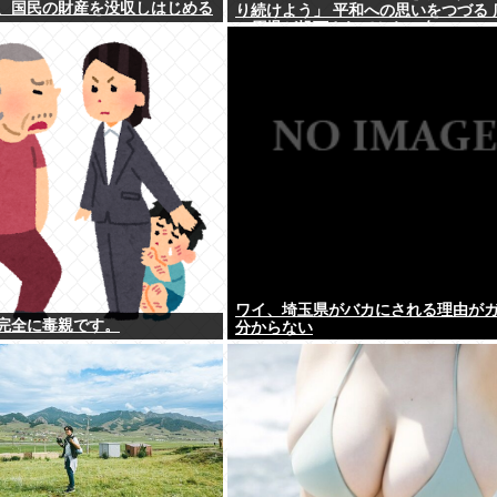
、国民の財産を没収しはじめる
り続けよう」 平和への思いをつづる 
に原爆が投下されてから81年
ワイ、埼玉県がバカにされる理由が
完全に毒親です。
分からない