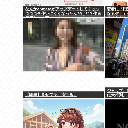
なんかchmateがアップデートしてくっつ
若者に「円安
つつつそ使いにくくなったんだけど？作者
なるぞ！」
馬鹿なの？死ぬの？
りそうだよ
ジャップ、
【朗報】見せブラ、流行る。
に大行列…