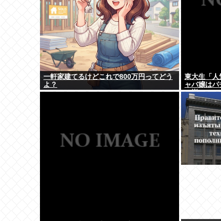
一軒家建てるけどこれで800万円ってどう
東大生「人
よ？
ャバ嬢はパチ
の嵐www