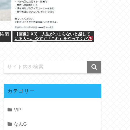
欄を閉
【画像】X民「人生がつまらないと感じて
いる人へ。今すぐ『これ』をやってくださ
い。」6.9万いいね
カテゴリー
VIP
なんG