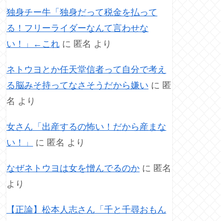
独身チー牛「独身だって税金を払って
る！フリーライダーなんて言わせな
い！」←これ
に
匿名
より
ネトウヨとか任天堂信者って自分で考え
る脳みそ持ってなさそうだから嫌い
に
匿
名
より
女さん「出産するの怖い！だから産まな
い！」
に
匿名
より
なぜネトウヨは女を憎んでるのか
に
匿名
より
【正論】松本人志さん「千と千尋おもん