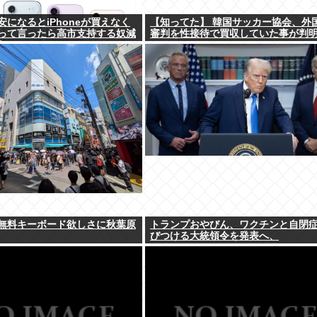
になるとiPhoneが買えなく
【知ってた】 韓国サッカー協会、外
って言ったら高市支持する奴減
審判を性接待で買収していた事が判
な
無料キーボード欲しさに秋葉原
トランプおやびん、ワクチンと自閉
びつける大統領令を発表へ、