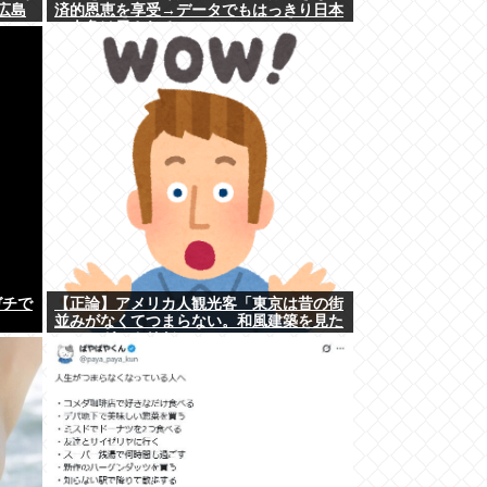
広島
済的恩恵を享受→データでもはっきり日本
一人負け示される
ガチで
【正論】アメリカ人観光客「東京は昔の街
並みがなくてつまらない。和風建築を見た
いのにガッカリだ。」