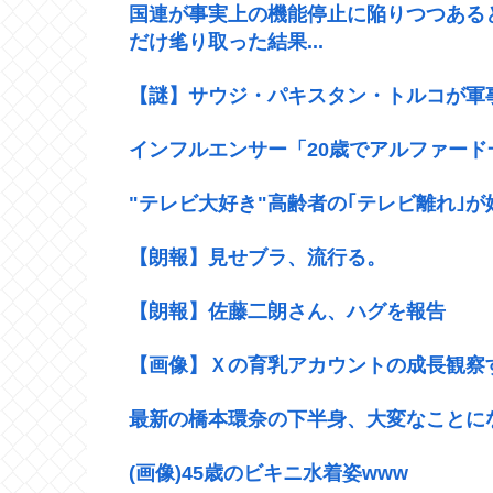
国連が事実上の機能停止に陥りつつある
だけ毟り取った結果...
【謎】サウジ・パキスタン・トルコが軍
インフルエンサー「20歳でアルファー
"テレビ大好き"高齢者の｢テレビ離れ｣が
【朗報】見せブラ、流行る。
【朗報】佐藤二朗さん、ハグを報告
【画像】Ｘの育乳アカウントの成長観察
最新の橋本環奈の下半身、大変なことにな
(画像)45歳のビキニ水着姿www