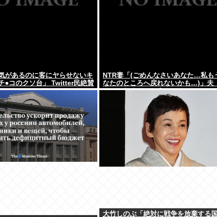
気があるのに客にヤらせないキ
NTR妻「(ごめんなさいあなた…私も
●コのクソ台」 Twitter民絶賛
なたのところへ戻れないかも…)」夫
ってこなくていいよ」
大竹しのぶ「絶対に戦争を放棄する