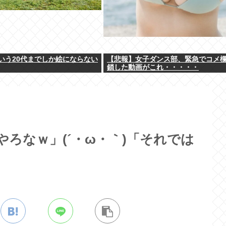
いう20代までしか絵にならない
【悲報】女子ダンス部、緊急でコメ
鎖した動画がこれ・・・・・
んやろなｗ」(´・ω・｀)「それでは