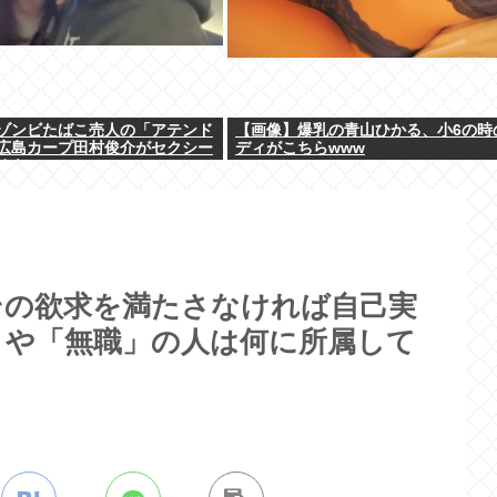
ゾンビたばこ売人の「アテンド
【画像】爆乳の青山ひかる、小6の時
広島カープ田村俊介がセクシー
ディがこちらwww
めキスｗｗｗ
その欲求を満たさなければ自己実
」や「無職」の人は何に所属して