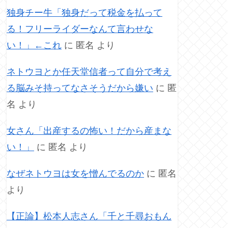
独身チー牛「独身だって税金を払って
る！フリーライダーなんて言わせな
い！」←これ
に
匿名
より
ネトウヨとか任天堂信者って自分で考え
る脳みそ持ってなさそうだから嫌い
に
匿
名
より
女さん「出産するの怖い！だから産まな
い！」
に
匿名
より
なぜネトウヨは女を憎んでるのか
に
匿名
より
【正論】松本人志さん「千と千尋おもん