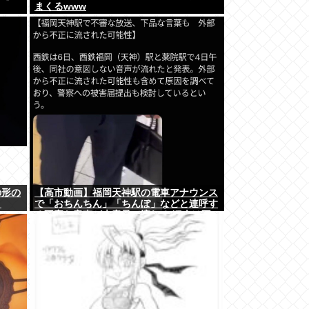
まくるwww
の形の
【高市動画】福岡天神駅の電車アナウンス
！
で「おちんちん」「ちんぽ」などと連呼す
る不審な音声が大音量で流れる 犯人は不
明