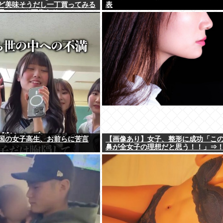
ど美味そうだし一丁買ってみる
表
www(※画像あり)
国の女子高生、お前らに苦言
【画像あり】女子、整形に成功「こ
鼻が全女子の理想だと思う！！」⇒