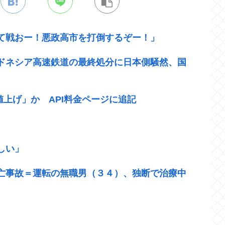
て戦おー！悪政高市を打倒するぞー！」
ドネシア高速鉄道の最終処分に日本側騒然、国
幅値上げ」か API料金ページに追記
しい」
亡事故＝運転の無職男（３４）、独断で治療中