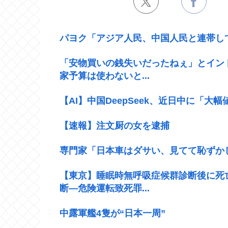
パヨク「アジア人民、中国人民と連帯し
「安物買いの銭失いだったねぇ」とイン
家予算は使わないと...
【AI】中国DeepSeek、近日中に「大
【速報】注文厨の女を逮捕
専門家「日本車はダサい、見てて恥ずか
【東京】睡眠時無呼吸症候群診断後に死
断―危険運転致死罪...
中露軍艦4隻が“日本一周”