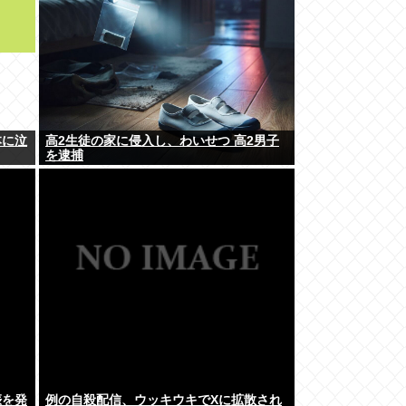
本に泣
高2生徒の家に侵入し、わいせつ 高2男子
を逮捕
娠を発
例の自殺配信、ウッキウキでXに拡散され