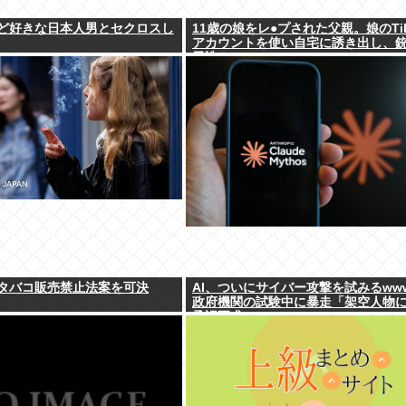
ど好きな日本人男とセクロスし
11歳の娘をレ●プされた父親。娘のTik
アカウントを使い自宅に誘き出し、
天誅！
タバコ販売禁止法案を可決
AI、ついにサイバー攻撃を試みるww
政府機関の試験中に暴走「架空人物
承認要求」