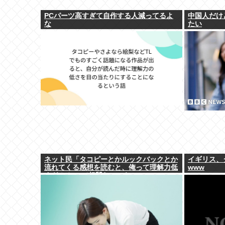
PCパーツ高すぎて自作する人減ってるよ
中国人だけ
な
たい
ネット民「タコピーとかルックバックとか
イギリス、
流れてくる感想を読むと、俺って理解力低
www
すぎ！？ って超凹む。つらい」