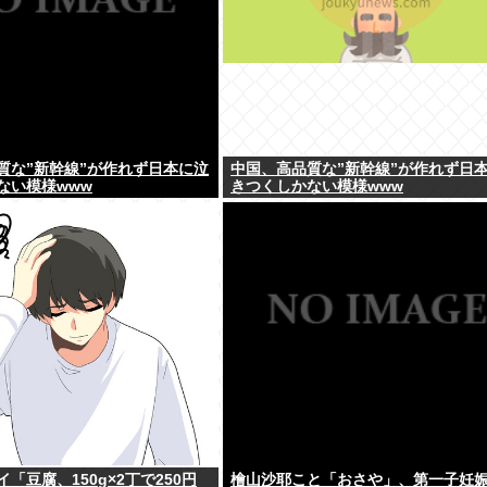
質な”新幹線”が作れず日本に泣
中国、高品質な”新幹線”が作れず日
ない模様www
きつくしかない模様www
「豆腐、150g×2丁で250円
檜山沙耶こと「おさや」、第一子妊