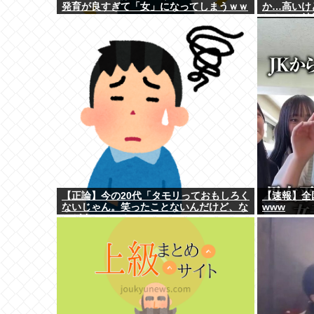
発育が良すぎて「女」になってしまうｗｗ
か…高いけ
ｗ
か！」→結果
【正論】今の20代「タモリっておもしろく
【速報】全
ないじゃん。笑ったことないんだけど、な
www
にがすごいの？」