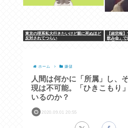
東京の理系私大行きたいけど親に死ぬほど
【超悲報】
反対されてつらい
飲み会」で
女優と寸止
ホーム
嫌儲
人間は何かに「所属」し、
現は不可能。「ひきこもり
いるのか？
2020.09.01 20:55