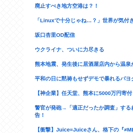
廃止すべき地方空港は？！
「Linuxで十分じゃね…？」世界が気付
坂口杏里OD配信
ウクライナ、ついに力尽きる
熊本地震、発生後に居酒屋店内から温泉
平和の日に黙祷もせずデモで暴れるパヨ
【神企業】任天堂、熊本に5000万円寄付
警官が発砲→「適正だったか調査」する
告！
【衝撃】Juice=Juiceさん、格下の