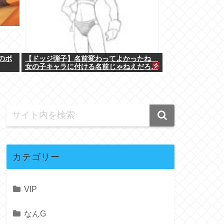
のボ
【ドッジ弾子】名前変わってよかったね
女の子キャラに付ける名前じゃねえだろ…
カテゴリー
VIP
なんG