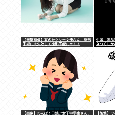
【衝撃画像】有名セクシー女優さん、整形
中国、高品
手術に大失敗して撮影不能に⇒！！
きつくしか
【画像】わんぱく日焼け女子中学生さん、
【衝撃】ワイ