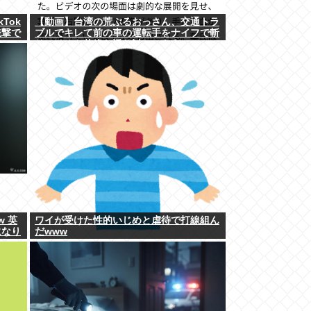
Tok
【動画】台湾の荒ぶるおっさん、交通トラ
銃撃で
ブルでキレて前の車の運転手をナイフで斬
りつけるも壮絶な返り討ちにあう
w 英
ワイが受けた性的いじめと虐待で打線組ん
になり
だwww