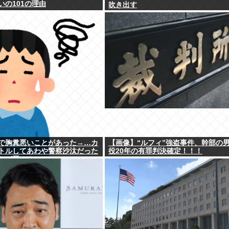
いの101の理由
吹き出す
で胸糞悪いことがあった→…カ
【画像】“ルフィ”強盗事件、幹部の
トルしてあわや警察沙汰だった
役20年の有罪判決確定！！！
ちが悪い？