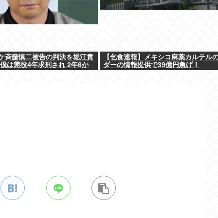
ケ斉藤慎二被告の判決を堀江貴
【乞食速報】メキシコ麻薬カルテル
僕は懲役4年求刑され 2年6か
ダーの情報提供で39億円急げ！
ったが…」