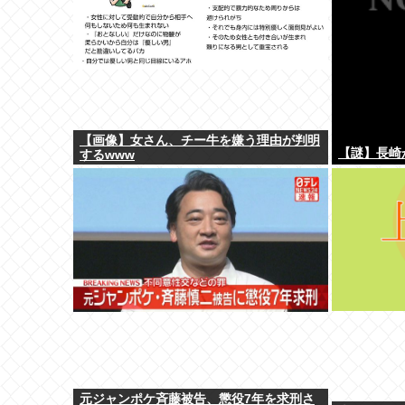
【画像】女さん、チー牛を嫌う理由が判明
【謎】長崎
するwww
元ジャンポケ斉藤被告、懲役7年を求刑さ