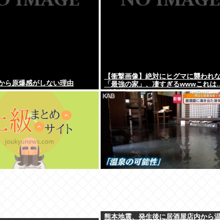
【衝撃画像】絶対にヒグマに襲われ
から原爆感がしない理由
「最強の家」、凄すぎるwwwこれは
バすぎる…
熊本地震、発生後に居酒屋店内から