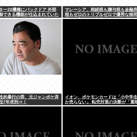
ター20機種にバックドア 外部
マレーシア、相続税も贈与税も金融
御できる機能が仕込まれていた
税もゼロのトリプルゼロで優秀な移
外から集めてしまう…
性的暴行の罪、元ジャンポケ斉
イオン、ポケモンカードは「小中学
役7年求刑⇒！
か売らない」 転売対策の決断が「素
しい」