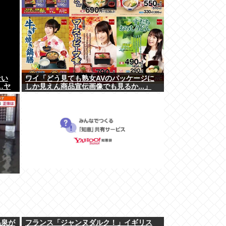
ない
ワイ「どう見ても熟女AVのパッケージに
…ヤ
しか見えん商品宣伝画像でも見るか...」
温泉が
フランス「ジャンヌダルク！」イギリス