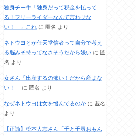
独身チー牛「独身だって税金を払って
る！フリーライダーなんて言わせな
い！」←これ
に
匿名
より
ネトウヨとか任天堂信者って自分で考え
る脳みそ持ってなさそうだから嫌い
に
匿
名
より
女さん「出産するの怖い！だから産まな
い！」
に
匿名
より
なぜネトウヨは女を憎んでるのか
に
匿名
より
【正論】松本人志さん「千と千尋おもん