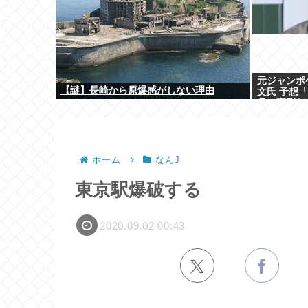
元ジャンポ
【謎】長崎から原爆感がしない理由
文氏 予想「
月の実刑だ
ホーム
なんJ
東京駅爆破する
2020.09.02 00:43