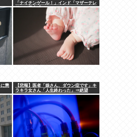
「ナイチンゲール！」インド「マザーテレ
サ！」日本「…」
男に懲
【悲報】医者「娘さん、ダウン症です」キ
ラキラ女さん「人生終わった」⇒絶望
へ！！！！