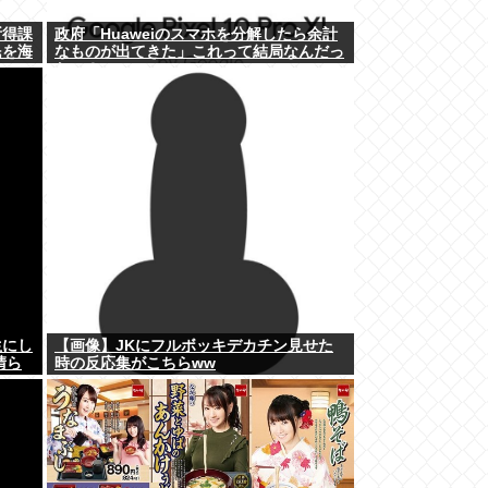
所得課
政府「Huaweiのスマホを分解したら余計
民を海
なものが出てきた」これって結局なんだっ
たの？
生にし
【画像】JKにフルボッキデカチン見せた
晴ら
時の反応集がこちらww