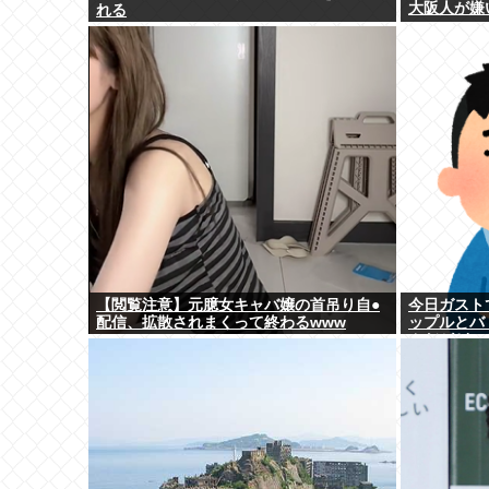
大阪人が嫌
れる
【閲覧注意】元臆女キャバ嬢の首吊り自●
今日ガスト
配信、拡散されまくって終わるwww
ップルとバ
んだがどっ