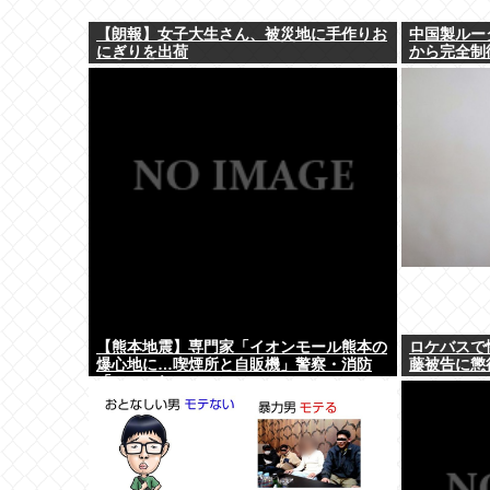
【朗報】女子大生さん、被災地に手作りお
中国製ルー
にぎりを出荷
から完全制
【熊本地震】専門家「イオンモール熊本の
ロケバスで
爆心地に…喫煙所と自販機」警察・消防
藤被告に懲
「」←これ・・・