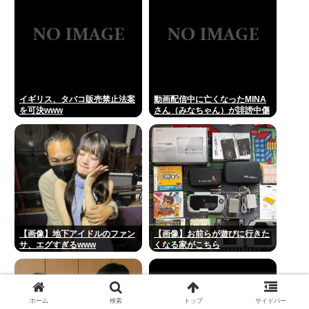
イギリス、タバコ販売禁止法案
動画配信中に亡くなったMINA
を可決www
さん（みなちゃん）が誹謗中傷
にさらされた経緯がこちら…
【画像】地下アイドルのファン
【画像】お前らが遊びに行きた
サ、エグすぎるwww
くなる家がこちら
ホーム
検索
トップ
サイドバー