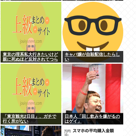
模様www
ん」「ちんぽ」などと連呼す
る不審な音声が大音量で流れ
る 犯人は不明
東京の理系私大行きたいけど
キャバ嬢が自殺配信したらし
親に死ぬほど反対されてつら
い
い
「東京観光2日目」、ガチで
日本人「回し飲みを嫌がるの
行く所がない
はゲイ」