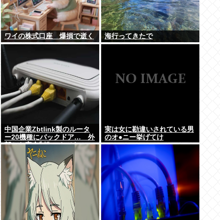
ワイの株式口座 爆損で逝く
海行ってきたで
中国企業Zbtlink製のルータ
実は女に勘違いされている男
ー20機種にバックドア… 外
のオ●ニー挙げてけ
部から完全制御のおそれ