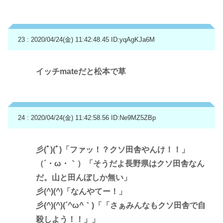
23 : 2020/04/24(金) 11:42:48.45
ID:yqAgKJa6M
イッチmateだと松本で草
24 : 2020/04/24(金) 11:42:58.56
ID:Ne9MZ5ZBp
彡(ﾟ)(ﾟ)「ファッ！？クソ田舎やんけ！！」
（´・ω・｀）「そうだよ長野県はクソ田舎なん
だ。山と田んぼしか無い」
彡(^)(^)「なんやてー！」
彡(^)(^)(´^ω^｀)「「さぁみんなもクソ田舎で自
殺しよう！！」」