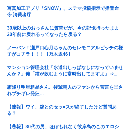
写真加工アプリ「SNOW」、ステマ投稿指示で措置命
令 消費者庁
30歳以上のおっさんに質問だが、今の記憶持ったまま
20年前に戻れるってなったら戻る？
ノーバン！瀬戸口心月ちゃんのセレモニアルピッチの様
子がコチラ！！！【乃木坂46】
マンション管理会社「水道出しっぱなしになっていませ
んか？」俺「猫が飲むように常時出してますよ」⇒...
霜降り明星粗品さん、後輩芸人のファンから苦言を呈さ
れブチギレ発狂…
【速報】ワイ、嫁とのセッ■スが終了したけど質問あ
る？
【悲報】30代の男、ほぼもれなく彼岸島のこのエロシ