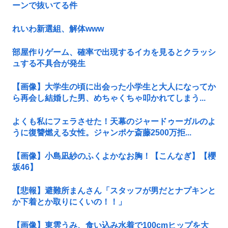
ーンで抜いてる件
れいわ新選組、解体www
部屋作りゲーム、確率で出現するイカを見るとクラッシ
ュする不具合が発生
【画像】大学生の頃に出会った小学生と大人になってか
ら再会し結婚した男、めちゃくちゃ叩かれてしまう...
よくも私にフェラさせた！天幕のジャードゥーガルのよ
うに復讐燃える女性。ジャンポケ斎藤2500万拒...
【画像】小島凪紗のふくよかなお胸！【こんなぎ】【櫻
坂46】
【悲報】避難所まんさん「スタッフが男だとナプキンと
か下着とか取りにくいの！！」
【画像】東雲うみ、食い込み水着で100cmヒップを大