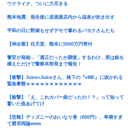
ウクライナ、ついに力尽きる
熊本地震、発生後に居酒屋店内から温泉が吹き出す
平和の日に黙祷もせずデモで暴れるパヨクさんたち
【神企業】任天堂、熊本に5000万円寄付
警官が発砲→「適正だったか調査」するわけ…実は銃を
構えただけで警察本部長まで報告！
【衝撃】Juice=Juiceさん、格下の『≠ME』に抜かれる
緊急事態ｗｗｗｗｗｗｗｗｗｗｗｗ
【衝撃】「え、これカバー曲だったの！？」って知って
驚いた曲あげてけ
【悲報】ディズニーのおいなり巻（600円）、卑猥すぎ
て賛否両論www