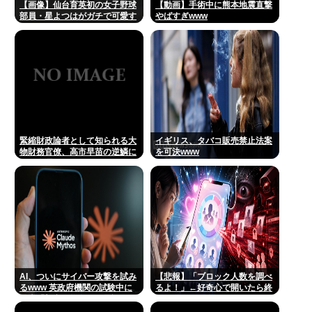
【画像】仙台育英初の女子野球
【動画】手術中に熊本地震直撃
部員・星よつはがガチで可愛す
やばすぎwww
ぎる！
緊縮財政論者として知られる大
イギリス、タバコ販売禁止法案
物財務官僚、高市早苗の逆鱗に
を可決www
触れ左遷
AI、ついにサイバー攻撃を試み
【悲報】「ブロック人数を調べ
るwww 英政府機関の試験中に
るよ！」←好奇心で開いたら終
暴走「架空人物になり承認要
わるサイトだった
求」
【HotTweets】