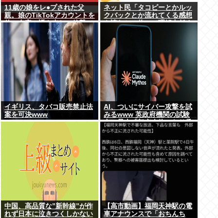
11歳の娘をレ●プされた父
ネット民「タコピーとかルッ
親。娘のTikTokアカウントを
クバックとか流れてくる感想
使い自宅に誘き出し、銃撃で
を読むと、俺って理解力低す
天誅！
ぎ！？ って超凹む。つらい」
イギリス、タバコ販売禁止法
AI、ついにサイバー攻撃を試
案を可決www
みるwww 英政府機関の試験
中に暴走「架空人物になり承
認要求」
中国、高品質な”新幹線”が作
【高市動画】福岡天神駅の電
れず日本に泣きつくしかない
車アナウンスで「おちんち