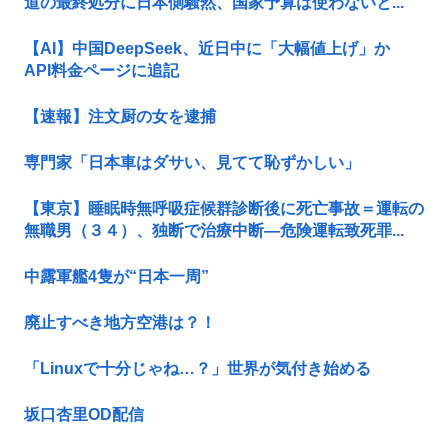
道の最終処分に日本側騒然、国家予算は使わないと...
【AI】中国DeepSeek、近日中に「大幅値上げ」か
API料金ページに追記
【速報】注文厨の女を逮捕
専門家「日本車はダサい、見てて恥ずかしい」
【東京】睡眠時無呼吸症候群診断後に死亡事故＝運転の
無職男（３４）、独断で治療中断―危険運転致死罪...
中露軍艦4隻が“日本一周”
廃止すべき地方空港は？！
「Linuxで十分じゃね…？」世界が気付き始める
坂口杏里OD配信