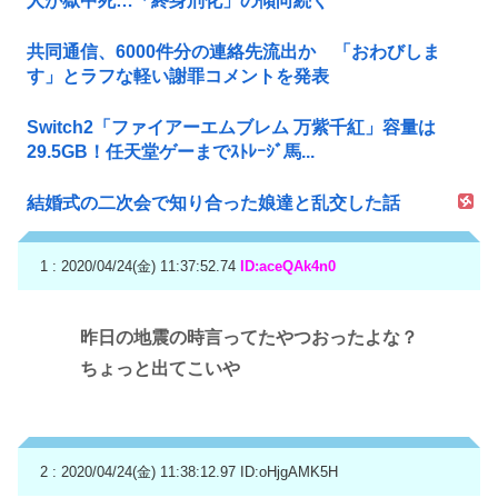
人が獄中死…「終身刑化」の傾向続く
共同通信、6000件分の連絡先流出か 「おわびしま
す」とラフな軽い謝罪コメントを発表
Switch2「ファイアーエムブレム 万紫千紅」容量は
29.5GB！任天堂ゲーまでｽﾄﾚｰｼﾞ馬...
結婚式の二次会で知り合った娘達と乱交した話
1 : 2020/04/24(金) 11:37:52.74
ID:aceQAk4n0
昨日の地震の時言ってたやつおったよな？
ちょっと出てこいや
2 : 2020/04/24(金) 11:38:12.97
ID:oHjgAMK5H