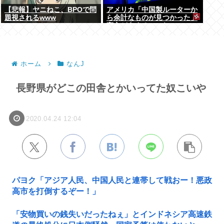
【悲報】ヤニねこ、BPOで問
アメリカ「中国製ルーターか
題視されるwww
ら余計なものが見つかった」
高市どうするのこれ
ホーム
なんJ
長野県がどこの田舎とかいってた奴こいや
2020.04.24 12:04
パヨク「アジア人民、中国人民と連帯して戦おー！悪政
高市を打倒するぞー！」
「安物買いの銭失いだったねぇ」とインドネシア高速鉄