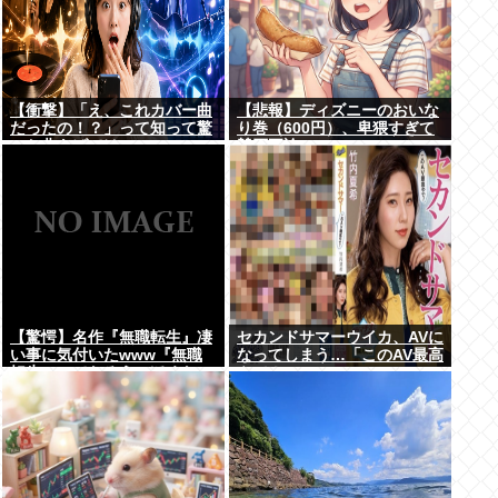
【衝撃】「え、これカバー曲
【悲報】ディズニーのおいな
だったの！？」って知って驚
り巻（600円）、卑猥すぎて
いた曲あげてけ
賛否両論www
【驚愕】名作『無職転生』凄
セカンドサマーウイカ、AVに
い事に気付いたwww『無職
なってしまう…「このAV最高
転生』ってなろうっぽくない
やで！」
からおすすめって言われたか
ら見たのだけど…もしかし
て…