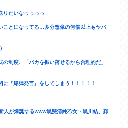
送りたいなっっっっ
いことになってる…多分想像の何倍以上もヤバ
）
式の制度、「バカを振い落せるから合理的だ」
相に『爆弾発言』をしてしまう！！！！！
新人が爆誕するwww黒髪清純乙女・黒川結、顔