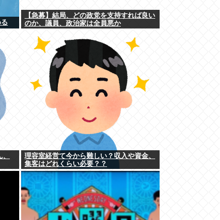
【急募】結局、どの政党を支持すれば良い
める
のか、議員、政治家は全員悪か
ん、
理容室経営て今から難しい？収入や資金、
集客はどれくらい必要？？