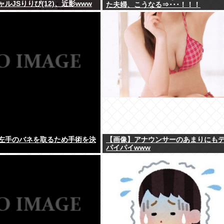
ルJSりりぴ(12)、近影www
た夫婦、こうなる⇒･･･！！！
左手のバネを取るため手術を決
【画像】アナウンサーのあまりにも
パイパイwww