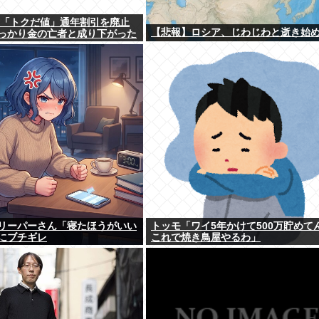
、「トクだ値」通年割引を廃止
【悲報】ロシア、じわじわと逝き始
っかり金の亡者と成り下がった
リーパーさん「寝たほうがいい
トッモ「ワイ5年かけて500万貯めて
にブチギレ
これで焼き鳥屋やるわ」