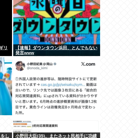
、ギリ
【速報】ダウンタウン浜田、とんでもない
発言www
』をし
小野田大臣(35)、またネット民相手に功績