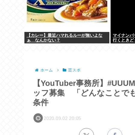
【カレー】最近ハマれるルーが無いよな
マイナンバ
ぁ なんかない？
行くときど
ホーム
芸スポ
【YouTuber事務所】#U
ッフ募集 「どんなことで
条件
2020.09.02 20:05