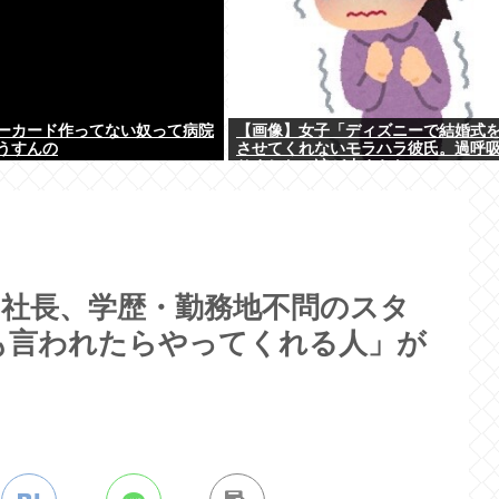
ーカード作ってない奴って病院
【画像】女子「ディズニーで結婚式
うすんの
させてくれないモラハラ彼氏。過呼
りました。涙が止まらない」
UUM社長、学歴・勤務地不問のスタ
も言われたらやってくれる人」が