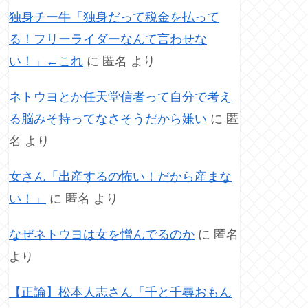
独身チー牛「独身だって税金を払って
る！フリーライダーなんて言わせな
い！」←これ
に
匿名
より
ネトウヨとか任天堂信者って自分で考え
る脳みそ持ってなさそうだから嫌い
に
匿
名
より
女さん「出産するの怖い！だから産まな
い！」
に
匿名
より
なぜネトウヨは女を憎んでるのか
に
匿名
より
【正論】松本人志さん「千と千尋おもん