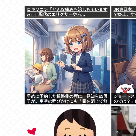
ロキソニン「どんな痛みも治しちゃいます
JR東日本
w」←現代のエリクサーやろ…
で炎上。す
な
早めに予約した通路側の席に、見知らぬ母
ショートス
子が。車掌の呼びかけにも「目を閉じて無
のでは？」
視」して居座られました。無理やり奪われ
た席は、結局“やったもん勝ち”になっ...