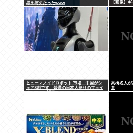
【画像】ギャ
辱を与えたったwww
ヒューマノイドロボット 市場「中国がシ
高橋名人が
ェア8割です」普通の日本人怒りのフェイ
意
クニュース認定へ…