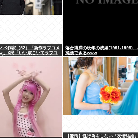
ノベ作家（52）「新作ラブコメ
落合博満の晩年の成績(1991-1998)
ｗ」X民「いい歳こいてラブコ
擁護できるwww
ずかしくないの？」←やめたれ
【驚愕】性行為をしない『友情結婚