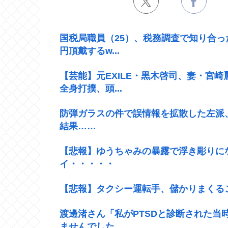
国税局職員（25）、税務調査で知り合っ
円頂戴するw...
【芸能】元EXILE・黒木啓司、妻・宮
全身打撲、頭...
防弾ガラスの件で誤情報を拡散した左派
結果……
【悲報】ゆうちゃみの暴露で浮き彫りに
イ・・・・・
【悲報】タクシー運転手、儲かりまくる
渡邊渚さん「私がPTSDと診断された当
ませんでした...