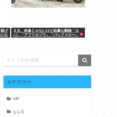
を挙げ
５大、肉食じゃないけど凶暴な動物「カ
吸にな
バ」「アフリカゾウ」「バッファロー」
「コーカサスオオカブト」
カテゴリー
VIP
なんG