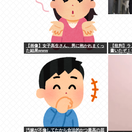
【画像】女子高生さん、男に抱かれまくっ
【批判】ラ
た結果www
書いたぞ！
メ（笑）恥
ｗと話題に
汚嫁が不倫してたから合法的かつ最高の屈