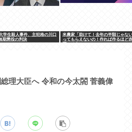
大学生殺人事件、主犯格の川口
米農家「助けて！去年の半額じゃな
に無期懲役の判決
ってもらえないの！作れば作るほど
死にそう！」
総理大臣へ 令和の今太閤 菅義偉