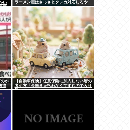
ラーメン屋はさっさとクレカ対応しろや
かい
貴重
本左利
と思
ぎのか
【自動車保険】任意保険に加入しない層の
腹痛
考え方「金無きゃ払わなくてすむので入り
損」