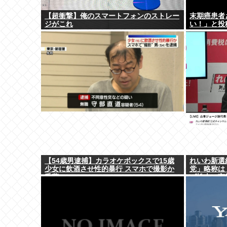
【超衝撃】俺のスマートフォンのストレー
末期癌患者
ジがこれ
い！」と投
【54歳男逮捕】カラオケボックスで15歳
れいわ新選
少女に飲酒させ性的暴行 スマホで撮影か
党」略称は『
千葉
ゴ松本に言
決まり」