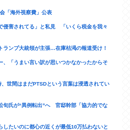
議会「海外視察費」公表
で侵害されてる」と私見 「いくら税金を我々
トランプ大統領が主張…在庫枯渇の報道受け！
ー、「うまい言い訳が思いつかなかったからそ
時、世間はまだPTSDという言葉は浸透されてい
松旬氏が“異例転出”へ 官邸幹部「協力的でな
らしたいのに都心の近くが最低10万払わないと