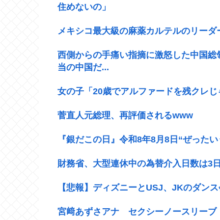
住めないの」
メキシコ最大級の麻薬カルテルのリーダ
西側からの手痛い指摘に激怒した中国総領事
当の中国だ...
女の子「20歳でアルファードを残クレ
菅直人元総理、再評価されるwww
『銀だこの日』令和8年8月8日“ぜったい
財務省、大型連休中の為替介入日数は3日間
【悲報】ディズニーとUSJ、JKのダン
宮﨑あずさアナ セクシーノースリーブ