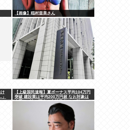
【画像】稲村亜美さん
負け
【上級国民速報】夏ボーナス平均104万円
.」
突破 建設業は平均200万円超 なお対象は
大手163社93万人、全就業者の1%強