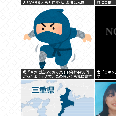
んどがおまえらと同年代、若者は元気
想に自信」
だ！」
私「さきに払っておくね！お会計4430円
女「ロキソ
だったよ！」さて、この時いくら私に渡す
す」
か書いてね