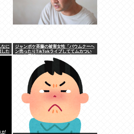
んなに
ジャンポケ斉藤の被害女性「バウムクーヘ
破した
ン売ったりTikTokライブしててムカつい
たから示談しなかった」←これ
きが