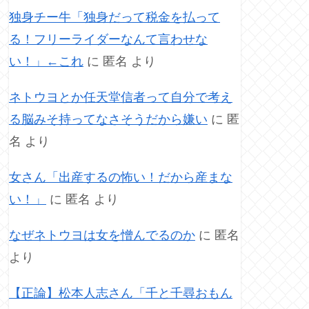
独身チー牛「独身だって税金を払って
る！フリーライダーなんて言わせな
い！」←これ
に
匿名
より
ネトウヨとか任天堂信者って自分で考え
る脳みそ持ってなさそうだから嫌い
に
匿
名
より
女さん「出産するの怖い！だから産まな
い！」
に
匿名
より
なぜネトウヨは女を憎んでるのか
に
匿名
より
【正論】松本人志さん「千と千尋おもん