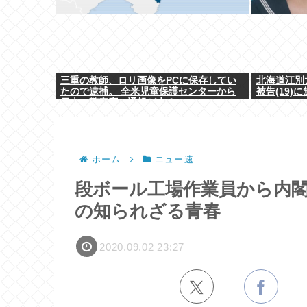
三重の教師、ロリ画像をPCに保存してい
北海道江別
たので逮捕。 全米児童保護センターから
被告(19)
日本の警察庁に通報が来る。
ホーム
ニュー速
段ボール工場作業員から内閣
の知られざる青春
2020.09.02 23:27