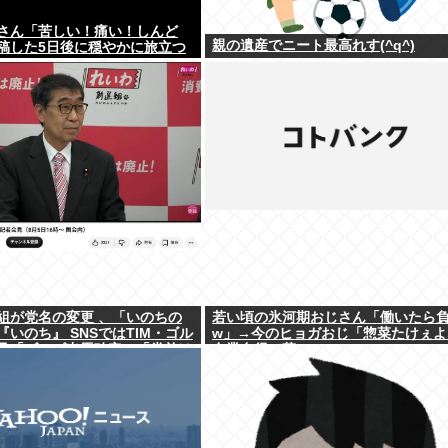
さん「苦しい！痛い！しんど
親の遺産でニート最高れす(^q^)
稿した5日後に穏やかに旅立つ
組が党名の変更 、「いのちの
若い頃の氷河期おじさん「働いたら
いのち』 SNSではTIM・ゴル
w」→今のヒョガおじ「惣菜たけぇよ.
及「ゴルゴ出馬確定」「党首は
自業自得で草