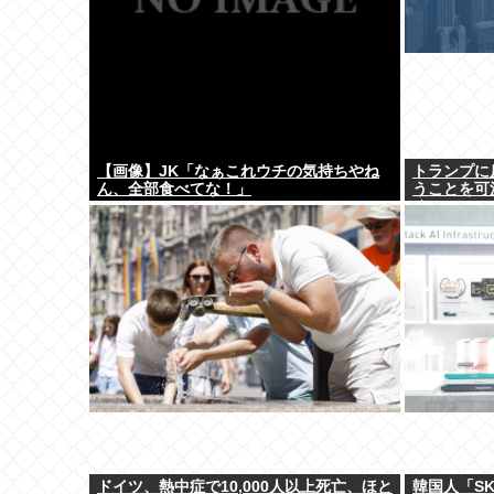
【画像】JK「なぁこれウチの気持ちやね
トランプに
ん、全部食べてな！」
うことを可
め
ドイツ、熱中症で10,000人以上死亡、ほと
韓国人「SK