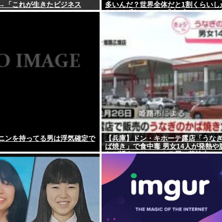
→「これが生きたビジネス
多いんだ？世界全体だと1割くらいし
ないはずなのに → 「左ピッチャーは
だからな」「内野では不利だけど基
きのほうが重宝される傾向にはある
う」
ニンを持ってる男は浮気確定で
【兵庫】ドン・キホーテ露店「うな
ば焼き」で食中毒 男女14人が発熱や
など訴え…サルモネラ属の菌検出