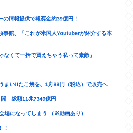
ーの情報提供で報奨金約39億円！
館、「これが米国人Youtuberが紹介する本
じゃなくて一括で買えちゃう私って素敵」
うまい!!たこ焼を、1舟88円（税込）で販売へ
 総額11兆7349億円
ス会場になってしまう （※動画あり）
！！