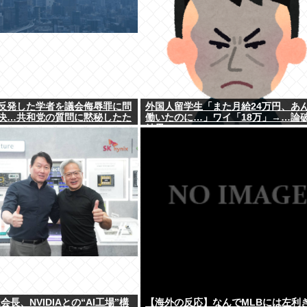
反発した学者を議会侮辱罪に問
外国人留学生「また月給24万円、あ
決…共和党の質問に黙秘したた
働いたのに…」ワイ「18万」→…論
結果ｗｗｗ
会長、NVIDIAとの“AI工場”構
【海外の反応】なんでMLBには左利