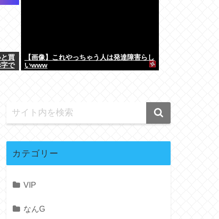
いと買
【画像】これやっちゃう人は発達障害らし
赤字で
いwww
カテゴリー
VIP
なんG