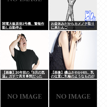
関電大飯原発3号機、警報作
お盆休みだからカメノテ取り
動し自動停止
に来たんご
【画像】30年前の『9月の気
【画像】磯山さやか(40)、乳
温』ガチで異常事態だった
の位置に乳輪のようなものが
www
www