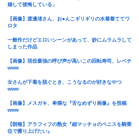
婚して後悔している」
【画像】渡邊渚さん、お●んこギリギリの水着着ててワ
ロタ
一般作だけどエロいシーンがあって、妙にムラムラして
しまった作品
【画像】現役最強の呼び声が高いこの回転寿司、レベチ
www
女さんが下着を脱ぐとき、こうなるのが好きなやつ
www
【画像】メスガキ、卑猥な『舌なめずり画像』を投稿
www
【朗報】アラフィフの熟女『細マッチョのペニスを騎乗
位で擦り上げたい』