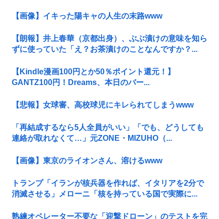
【画像】イキった陽キャの人生の末路www
【朗報】井上春華（京都出身）、ぶぶ漬けの意味を知ら
ずに使っていた「え？お茶漬けのことなんですか？...
【Kindle漫画100円とか50％ポイント還元！】
GANTZ100円！Dreams、本日のバー...
【悲報】女球審、高校球児にキレられてしまうwww
「再結成するなら5人全員がいい」「でも、どうしても
連絡が取れなくて…」元ZONE・MIZUHO（...
【画像】東京のライオンさん、溶けるwww
トランプ「イランが核兵器を作れば、イタリアを2分で
消滅させる」メローニ「核を持っている国で実際に...
熟練オペレーター不要な「迎撃ドローン」のテストを完