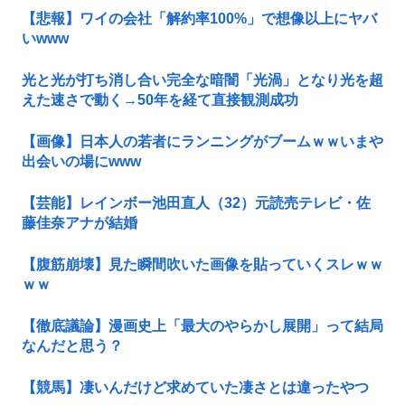
【悲報】ワイの会社「解約率100%」で想像以上にヤバ
いwww
光と光が打ち消し合い完全な暗闇「光渦」となり光を超
えた速さで動く→50年を経て直接観測成功
【画像】日本人の若者にランニングがブームｗｗいまや
出会いの場にwww
【芸能】レインボー池田直人（32）元読売テレビ・佐
藤佳奈アナが結婚
【腹筋崩壊】見た瞬間吹いた画像を貼っていくスレｗｗ
ｗｗ
【徹底議論】漫画史上「最大のやらかし展開」って結局
なんだと思う？
【競馬】凄いんだけど求めていた凄さとは違ったやつ