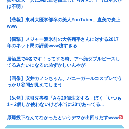
熊本医大「人に馬の血を輸血したら死んだ」（日本人か
は不明）
【悲報】東科大医学部卒の美人YouTuber、直美で炎上
www
【衝撃】メジャー渡米前の大谷翔平さんに対する2017
年のネット民の評価www凄すぎる…
居酒屋で4名です！ってする時、アヘ顔ダブルピースし
てるみたいになるの恥ずかしいんやが
【画像】安井カノンちゃん、バニーガールコスプレでう
っかり谷間が見えてしまう
【呆然】取引先専務「Aを20個注文する」ぼく「いつも
1～2個しか使わないけど本当に20であってる...
原爆投下なんてなかったというデマが出回りだすwww