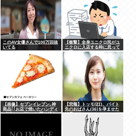
このAV女優さんで100万回抜
【衝撃】全身ユニクロ民がユ
いてる
ニクロに入店する時に思って
る事・・・・・
【画像】セブンイレブン､神
【悲報】トッモ(21)、バイト
商品｢｢お店で焼いたハンディ
先のおばさん(36)を孕ませた
ピザ マルゲリータ/照り焼き
結果⇒！
チキン｣｣を発売