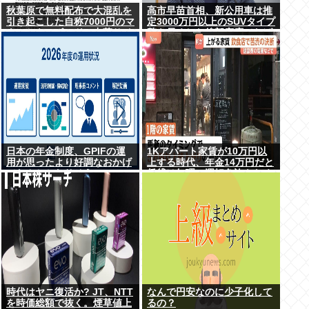
秋葉原で無料配布で大混乱を
高市早苗首相、新公用車は推
引き起こした自称7000円のマ
定3000万円以上のSUVタイプ
ウスとキーボード、中華サイ
贅を尽くした後部座席でたば
トで1500円で売られるゴミだ
こを吸うのが至福の時間か ど
ったwww
んどん延びる乗車時間
日本の年金制度、GPIFの運
1Kアパート家賃が10万円以
用が思ったより好調なおかげ
上する時代、年金14万円だと
でなんとかなりそう
賃貸は無理、運転免許もなく
移住も困難
時代はヤニ復活か? JT、NTT
なんで円安なのに少子化して
を時価総額で抜く。煙草値上
るの？