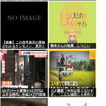
げしてもヤニ中人口へらずに
加熱式煙草のシュアのびる
【画像】この信号表示の意味
熊本さんの地震、しつこい
がわかるケンモメン、意外と
少ない説
1Kアパート家賃が10万円以
コメ農家「今年は安くなりす
上する時代、年金14万円前後
ぎ」「こんな値段じゃ米作り
だと賃貸の都民は無理じゃ
をやめる人も多くなるんじゃ
ね？ 運転免許もなく移住も無
ないかな?」
理じゃね？