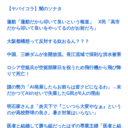
【ヤバイコラ】闇のソナタ
蓮舫「蓮舫だから叩いて良いという報道」 X民「高市
だから叩いて良いをやってるのがお前だろ」
大阪都構想って反対する奴おるん？？？
中国、三峡ダムが全開放流。長江流域で深刻な洪水被害
ロシア空挺兵が空挺部隊日を祝うため飛行機から飛び降
りて死亡！
謎の勢力「AI発展したらお前らは皆クビになるわ」→未
だかつてAIのせいで失業したG民が0人の理由
明石家さんま「炎天下で『こいつら大変やなぁ』という
のが高校野球の良さ。暑さ対策はいらない」
医者と結婚して勝ち組だったはずの専業主婦「医者と結