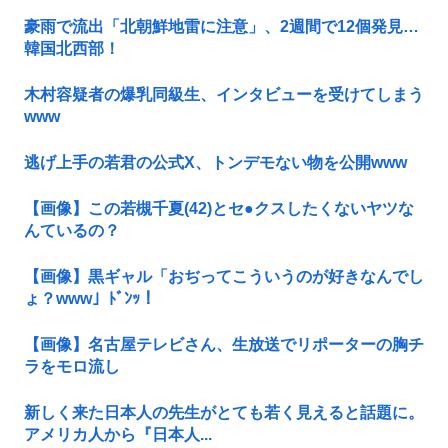
豪雨で流出「北朝鮮地雷に注意」、2週間で12個発見…
韓国北西部！
木村容疑者の爆乳同級生、インタビューを受けてしまう
www
逃げ上手の若君の公式X、トンデモない物を公開www
【画像】この若槻千夏(42)とセ●クスしたくないヤツな
んているの？
【画像】黒ギャル「おぢってこういうのが好きなんでし
ょ？www」ﾄﾞﾝｯ！
【画像】名古屋テレビさん、生放送でリポーターの胸チ
ラをモロ流し
新しく来た日本人の先生がとても若く見えると話題に。
アメリカ人から『日本人...