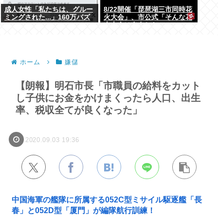
成人女性「私たちは、グルー
8/22開催「琵琶湖三市同時花
ミングされた...」160万バズ
火大会」、市公式「そんな花
www
火大会は存在しない」→ SNS
阿鼻叫喚
ホーム
嫌儲
【朗報】明石市長「市職員の給料をカット
し子供にお金をかけまくったら人口、出生
率、税収全てが良くなった」
2020.09.03 19:36
中国海軍の艦隊に所属する052C型ミサイル駆逐艦「長
春」と052D型「厦門」が編隊航行訓練！