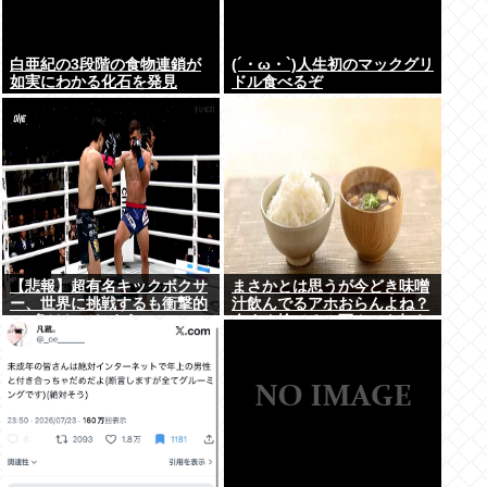
白亜紀の3段階の食物連鎖が
(´・ω・`)人生初のマックグリ
如実にわかる化石を発見
ドル食べるぞ
【悲報】超有名キックボクサ
まさかとは思うが今どき味噌
ー、世界に挑戦するも衝撃的
汁飲んでるアホおらんよね？
KO負けしてしまう…
今すぐ捨てろ！死んでも知ら
んぞ！⚰