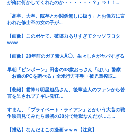
が俺に何かしてくれたのか・・・・・・？」⇒！！...
「高卒、大卒、院卒とか関係無しに扱う」とお偉方に言
われた修士卒の女の子が...
【画像】このボケて、破壊力ありすぎてクッソワロタ
www
【画像】20年前のガチ素人Å◯、生々しさがヤバすぎる
早朝「ピンポーン」田舎の38歳おっさん「はい」警察
「お前のPCを調べる」全米行方不明・被児童搾取...
【悲報】霜降り明星粗品さん、後輩芸人のファンから苦
言を呈されブチギレ発狂…
すまん、「プライベート・ライアン」とかいう大昔の戦
争映画見てみたら最初の30分で地獄なんだが…こ...
【描込】なんだよこの漫画ｗｗｗ【注意】