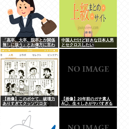
「高卒、大卒、院卒とか関係
中国人だけど好きな日本人男
無しに扱う」とお偉方に言わ
とセクロスしたい
れた修士卒の女の子が...
【画像】このボケて、破壊力
【画像】20年前のガチ素人
ありすぎてクッソワロタ
Å◯、生々しさがヤバすぎる
www