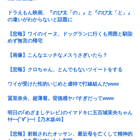
ドラえもん映画、『のび太「の」』と『のび太「と」』
の違いがわからないと話題に
【悲報】ワイのイーヌ、ドッグランに行くも周囲と馴染
めず無言の帰宅
【画像】こんなエッチなメスうさぎいたら？
【悲報】クロちゃん、とんでもないツイートをする
ワイが受けた性的いじめと虐待で打線組んだwww
冨里奈央、超薄着。背徳感ヤバすぎだってwww
明日の｢めざましテレビ｣のイマドキに五百城茉央ちゃん
ｷﾀ━(ﾟ∀ﾟ)━!【乃木坂46】
【悲報】射殺されたオッサン、最近母を亡くして精神的