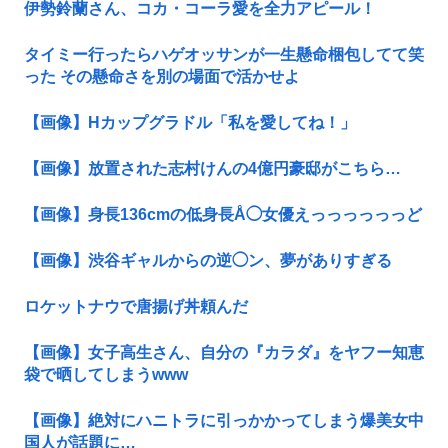
伊勢鈴蘭さん、コカ・コーラ愛を全力アピール！
タイミー行ったらハゲオッサンが一生懸命梱包してて笑
った その懸命さを別の場面で活かせよ
【画像】Hカップグラドル「私を愛してね！」
【画像】放置された志村けんの4億円豪邸がこちら…
【画像】身長136cmの低身長Å◯女優えっっっっっっど
【画像】渋谷ギャルからの逆◯ン、夢がありすぎる
ロケットナウで唐揚げ丼頼んだ
【画像】女子高生さん、自分の『カラダ』をヤフー知恵
袋で晒してしまうwww
【画像】絶対にハニトラに引っかかってしまう爆美女中
国人が話題に…