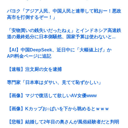
パヨク「アジア人民、中国人民と連帯して戦おー！悪政
高市を打倒するぞー！」
「安物買いの銭失いだったねぇ」とインドネシア高速鉄
道の最終処分に日本側騒然、国家予算は使わないと...
【AI】中国DeepSeek、近日中に「大幅値上げ」か
API料金ページに追記
【速報】注文厨の女を逮捕
専門家「日本車はダサい、見てて恥ずかしい」
【画像】マジで復活して欲しいAV女優www
【画像】Kカップお○ぱいを下から眺めるとｗｗｗ
【悲報】結婚して2年目の奥さんが風俗経験者だと判明