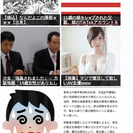
【描込】なんだよこの漫画ｗ
11歳の娘をレ●プされた父
ｗｗ【注意】
親。娘のTikTokアカウントを
使い自宅に誘き出し、銃撃で
天誅！
少女「強姦されました」→ 大
【画像】マジで復活して欲し
阪地裁「14歳女性がありもし
いAV女優www
ない被害をでっちあげるとは
考えにくい」→懲役12年→元
少女「嘘でしたw」