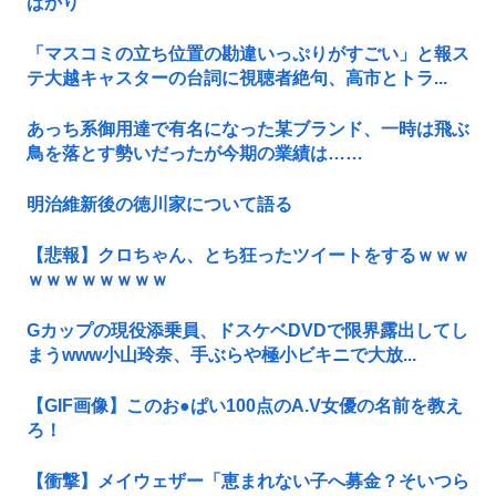
ばかり
「マスコミの立ち位置の勘違いっぷりがすごい」と報ス
テ大越キャスターの台詞に視聴者絶句、高市とトラ...
あっち系御用達で有名になった某ブランド、一時は飛ぶ
鳥を落とす勢いだったが今期の業績は……
明治維新後の徳川家について語る
【悲報】クロちゃん、とち狂ったツイートをするｗｗｗ
ｗｗｗｗｗｗｗｗ
Gカップの現役添乗員、ドスケベDVDで限界露出してし
まうwww小山玲奈、手ぶらや極小ビキニで大放...
【GIF画像】このお●ぱい100点のA.V女優の名前を教え
ろ！
【衝撃】メイウェザー「恵まれない子へ募金？そいつら