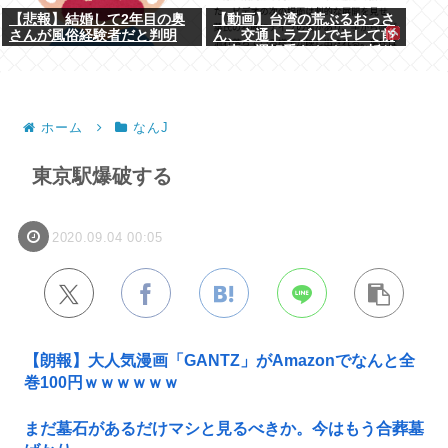
【悲報】結婚して2年目の奥
【動画】台湾の荒ぶるおっさ
さんが風俗経験者だと判明
ん、交通トラブルでキレて前
の車の運転手をナイフで斬り
つけるも壮絶な返り討ちにあ
う
ホーム
なんJ
東京駅爆破する
2020.09.04 00:05
【朗報】大人気漫画「GANTZ」がAmazonでなんと全
巻100円ｗｗｗｗｗｗ
まだ墓石があるだけマシと見るべきか。今はもう合葬墓