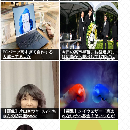
た」･･････････ﾊﾟｼｬｯ！！
しまうwww
PCパーツ高すぎて自作する
今日の高市早苗、お昼過ぎに
人減ってるよな
は広島から脱出して17時には
歯医者に寄ってそのまま帰宅
【画像】片山さつき（67）ち
【衝撃】メイウェザー「恵ま
ゃんの防災服www
れない子へ募金？そいつらが
俺に何かしてくれたの
か・・・・・・？」⇒！！！