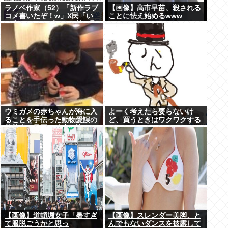
ラノベ作家（52）「新作ラブ
【画像】高市早苗、殺される
コメ書いたぞ！w」X民「い
ことに怯え始めるwww
い歳こいてラブコメ（笑）恥
ずかしくないの？」
ウミガメの赤ちゃんが海に入
よーく考えたら要らないけ
ることを手伝った動物愛誤の
ど、買うときはワクワクする
偽善者、最悪の結末を迎える
ガジェットおしえろ
【画像】道頓堀女子「暑すぎ
【画像】スレンダー美脚、と
て服脱ごうかと思っ
んでもないダンスを披露して