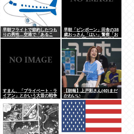
早朝フライトで節約したつも
早朝「ピンポーン」田舎の38
りの男性…空港で「あるこ
歳おっさん「はい」警察「お
と」に気づいてしまう
前のPCを調べる」全米行方
不明・被児童搾取センターか
らの通報により児ホ゜画像を
発見、逮捕
すまん、「プライベート・ラ
【朗報】上戸彩さん(40)まだ
イアン」とかいう大昔の戦争
かわいい
映画見てみたら最初の30分で
地獄なんだが…これずっと続
く感じ？