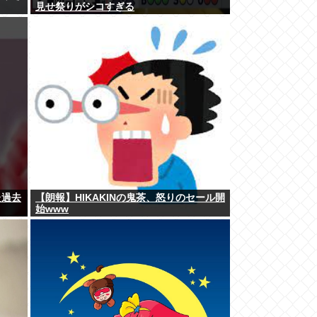
見せ祭りがシコすぎる
た過去
【朗報】HIKAKINの鬼茶、怒りのセール開
始www