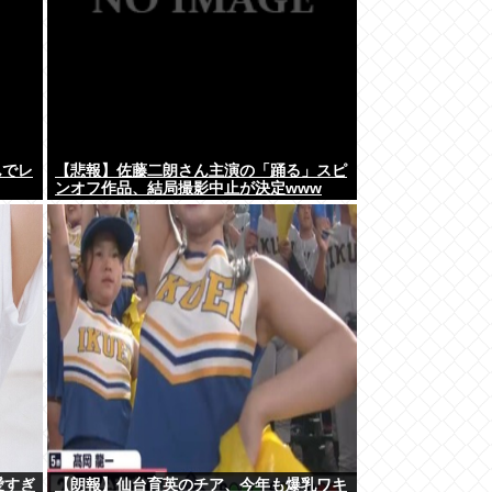
んでレ
【悲報】佐藤二朗さん主演の「踊る」スピ
ンオフ作品、結局撮影中止が決定www
愛すぎ
【朗報】仙台育英のチア、今年も爆乳ワキ