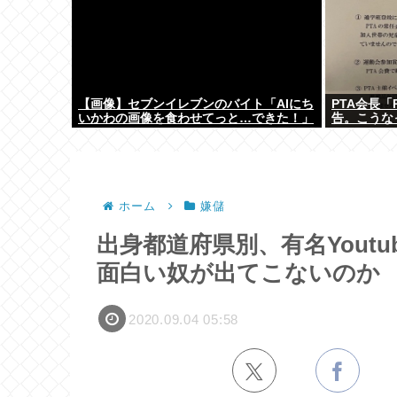
【画像】セブンイレブンのバイト「AIにち
PTA会長
いかわの画像を食わせてっと…できた！」
告。こうな
ホーム
嫌儲
出身都道府県別、有名Yout
面白い奴が出てこないのか
2020.09.04 05:58