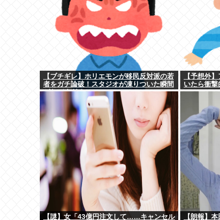
【ブチギレ】ホリエモンが移民反対派の若
【予想外】
者をガチ論破！スタジオが凍りついた瞬間
いたら衝撃
がヤバすぎる…
【謎】女「43億円注文して……キャンセル
【朗報】本