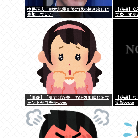
中居正広、熊本地震直後に現地炊き出しに
【悲報】免
参加していた
て炎上する
【画像】「東京ばな奈」の狂気を感じるフ
【悲報】ワ
ォントがコチラwww
辺飯www