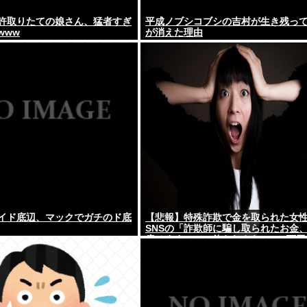
許取りたての娘さん、猛者すぎ
平成ノブシコブシの吉村が生き残っ
www
が消えた理由
イド底辺、マックでガチのド底
【悲報】特殊詐欺で金を取られた女
SNSの「詐欺師に騙し取られたお金
戻せます」」に釣られさらに240万円
www