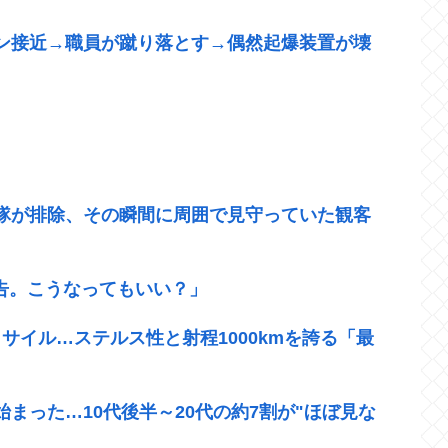
ン接近→職員が蹴り落とす→偶然起爆装置が壊
官隊が排除、その瞬間に周囲で見守っていた観客
警告。こうなってもいい？」
サイル…ステルス性と射程1000kmを誇る「最
始まった…10代後半～20代の約7割が"ほぼ見な