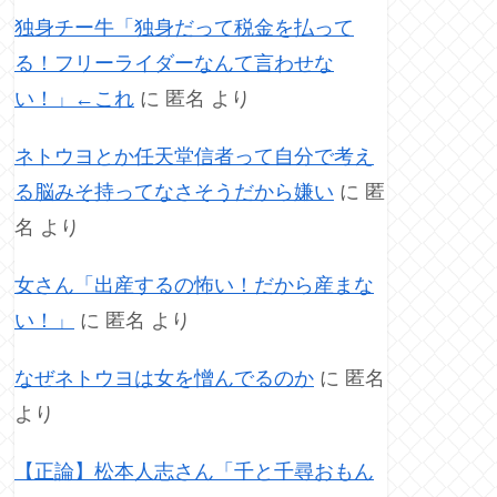
独身チー牛「独身だって税金を払って
る！フリーライダーなんて言わせな
い！」←これ
に
匿名
より
ネトウヨとか任天堂信者って自分で考え
る脳みそ持ってなさそうだから嫌い
に
匿
名
より
女さん「出産するの怖い！だから産まな
い！」
に
匿名
より
なぜネトウヨは女を憎んでるのか
に
匿名
より
【正論】松本人志さん「千と千尋おもん