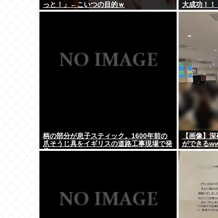
っと！」←こいつの目的ｗ
大成功！！
柄の部分が息子スティック。1600年前の
【画像】深
爪そうじ具をイギリスの道路工事現場で発
ができるw
見