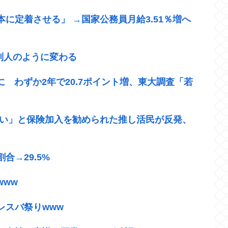
に定着させる」 →国家公務員月給3.51％増へ
が別人のように変わる
に わずか2年で20.7ポイント増、東大調査「若
いい」と保険加入を勧められた推し活民が反発、
→29.5%
www
レスバ祭りwww