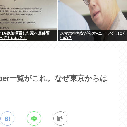
「PTA参加拒否した親へ最終警
スマホ持ちながらオ●ニーってしにく
ってもいい？」
いの？
uber一覧がこれ。なぜ東京からは