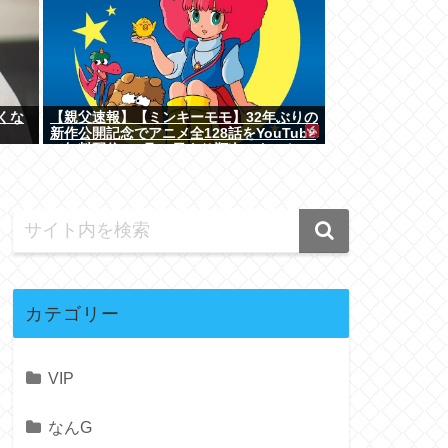
くな
【親父速報】【ミンキーモモ】32年ぶりの
新作公開記念でアニメ全128話をYouTube
で無料配信。8月10日より順次スタート
カテゴリー
VIP
なんG