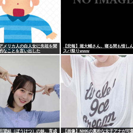
アメリカ人の白人女に先祖を聞
【悲報】堀大輔さん、寝る間も惜し
的なことを言い出した
スバ祭りwww
田望結（ぼうけつ）の妹、育成
【画像】NHKの素朴な女子アナが可