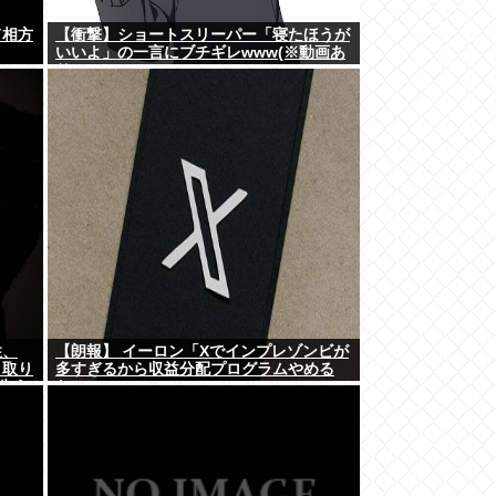
て相方
【衝撃】ショートスリーパー「寝たほうが
いいよ」の一言にブチギレwww(※動画あ
り)
性、
【朗報】 イーロン「Xでインプレゾンビが
、取り
多すぎるから収益分配プログラムやめる
失う
わ」