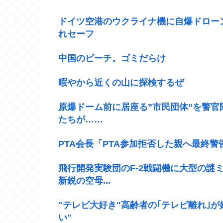
ドイツ空港のウクライナ機に自爆ドロー
れセーフ
中国のビーチ。ゴミだらけ
暇やから近くの山に探検するぜ
原爆ドーム前に居座る”市民団体”を警
たちが……
PTA会長「PTA参加拒否した親へ最終
飛行開発実験団のF-2戦闘機に大型の謎ミ
新鋭の空母...
"テレビ大好き"高齢者の｢テレビ離れ｣が
い"