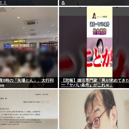
！！
る
夜0時の「矢場とん」、大行列
【悲報】婚活専門家「男が求めてき
ww
一『ヤバい条件』がこれｗ」