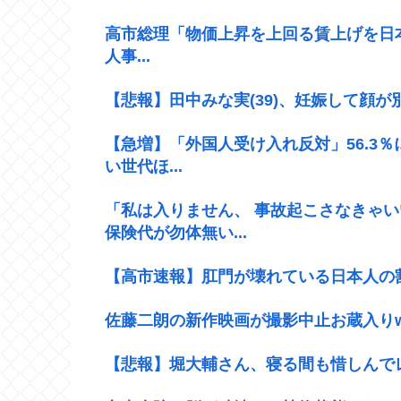
高市総理「物価上昇を上回る賃上げを日本
人事...
【悲報】田中みな実(39)、妊娠して顔
【急増】「外国人受け入れ反対」56.3％
い世代ほ...
「私は入りません、 事故起こさなきゃ
保険代が勿体無い...
【高市速報】肛門が壊れている日本人の割合
佐藤二朗の新作映画が撮影中止お蔵入り
【悲報】堀大輔さん、寝る間も惜しんで