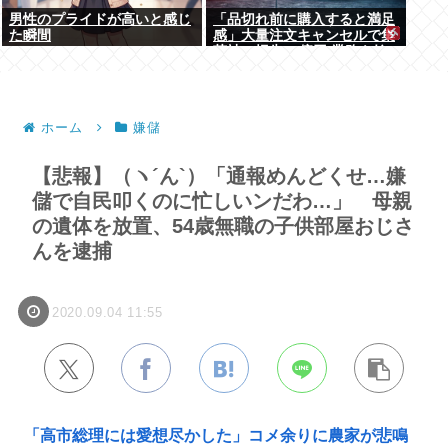
男性のプライドが高いと感じ
「品切れ前に購入すると満足
た瞬間
感」大量注文キャンセルで集
英社の損失43億円 業務を妨
害した疑いで32歳女を逮捕
ホーム
嫌儲
【悲報】（ヽ´ん`）「通報めんどくせ…嫌
儲で自民叩くのに忙しいンだわ…」 母親
の遺体を放置、54歳無職の子供部屋おじさ
んを逮捕
2020.09.04 11:55
「高市総理には愛想尽かした」コメ余りに農家が悲鳴