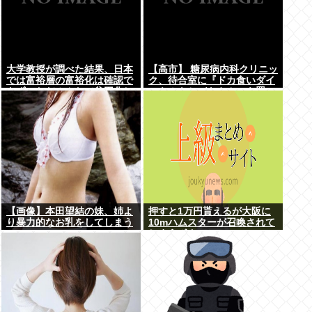
大学教授が調べた結果、日本
【高市】 糖尿病内科クリニッ
では富裕層の富裕化は確認で
ク、待合室に『ドカ食いダイ
きず、ただみんなで貧困化し
スキ！もちづきさん』を置い
ているだけだった
てしまい炎上
【画像】本田望結の妹、姉よ
押すと1万円貰えるが大阪に
り暴力的なお乳をしてしまう
10mハムスターが召喚されて
www
しまうボタン