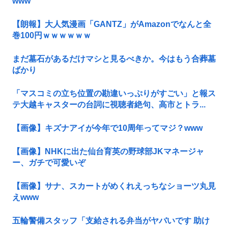
www
【朗報】大人気漫画「GANTZ」がAmazonでなんと全
巻100円ｗｗｗｗｗｗ
まだ墓石があるだけマシと見るべきか。今はもう合葬墓
ばかり
「マスコミの立ち位置の勘違いっぷりがすごい」と報ス
テ大越キャスターの台詞に視聴者絶句、高市とトラ...
【画像】キズナアイが今年で10周年ってマジ？www
【画像】NHKに出た仙台育英の野球部JKマネージャ
ー、ガチで可愛いぞ
【画像】サナ、スカートがめくれえっちなショーツ丸見
えwww
五輪警備スタッフ「支給される弁当がヤバいです 助け