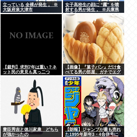
立っている 全裸が発生 。 ※
女子高校生の顔に “霧” を噴
大阪府泉大津市
射する男が発生 。 ※兵庫県
伊丹市
【裁判】求刑7年は重い？ネ
【画像】『菓子パン』だけ食
ット民の意見も真っ二つ
べてる男の部屋、ガチでエグ
いwww
豊臣秀吉と徳川家康 どちら
【朗報】ジャンプが最も売れ
が強かったの
た1995年新年3・4合併号に