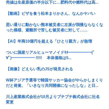
売値は生産原価の半分以下に…肥料代や燃料代は高...
【動画】ピザを食う松本まりかさん、なんかヤバい
思い通りに動かない熊本被災者に左派が我慢ならなくな
った模様、避難所で苦しむ被災者に対して……
【AI】年商10億円を超える「ひとり親方」が急増
ついに国産リアルヒューマノイドｷﾀ━━━━━━(ﾟ
∀ﾟ)━━━━━━ !!!!! 本体価格は5...
【画像】どえらい乳のJSが発見される
W杯アジア予選等で韓国サッカー協会がやらかしまくり
だと発覚、「いきなり共同開催になったしな」と日...
川上産業株式会社が10月よりプチプチ株式会社に社名
変更