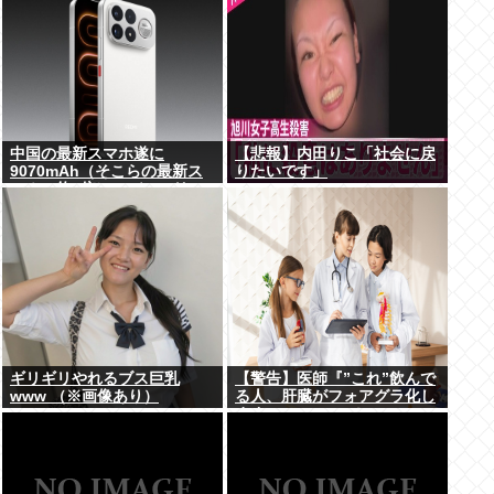
中国の最新スマホ遂に
【悲報】内田りこ「社会に戻
9070mAh（そこらの最新ス
りたいです」
マホの約2倍）のバッテリー
を積んでしまうwww
ギリギリやれるブス巨乳
【警告】医師『”これ”飲んで
www （※画像あり）
る人、肝臓がフォアグラ化し
ます･････。』⇒！