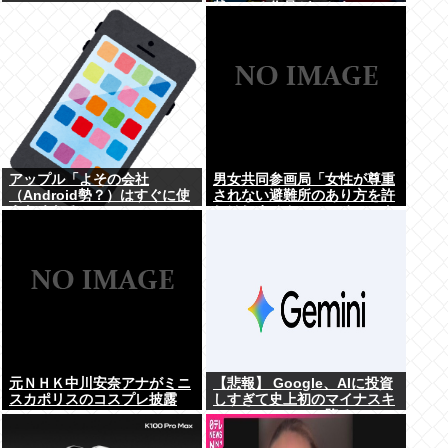
載ってる作品がこちらwww
アップル「よその会社
男女共同参画局「女性が尊重
（Android勢？）はすぐに使
されない避難所のあり方を許
えなくなる」
しはしません、このチェック
シートを必ず遵守してくださ
い」
元ＮＨＫ中川安奈アナがミニ
【悲報】 Google、AIに投資
スカポリスのコスプレ披露
しすぎて史上初のマイナスキ
www
ャッシュフローに陥る