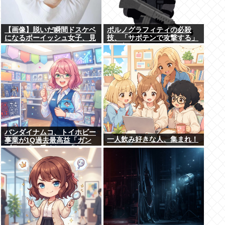
【画像】脱いだ瞬間ドスケベ
ポルノグラフィティの必殺
になるボーイッシュ女子、見
技、「サボテンで攻撃する」
つかるwww
しかない
バンダイナムコ、トイホビー
一人飲み好きな人、集まれ！
事業が1Q過去最高益「ガン
プラ」「一番くじ」「トレ
カ」など大人向け商材好調で