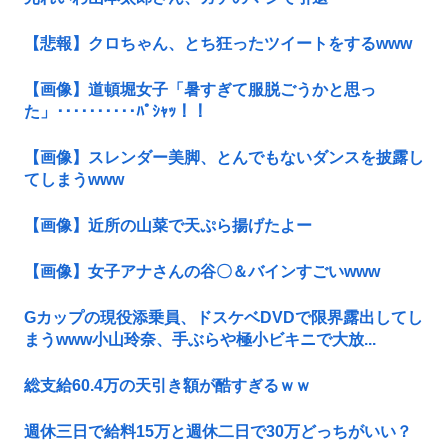
【悲報】クロちゃん、とち狂ったツイートをするwww
【画像】道頓堀女子「暑すぎて服脱ごうかと思っ
た」･･････････ﾊﾟｼｬｯ！！
【画像】スレンダー美脚、とんでもないダンスを披露し
てしまうwww
【画像】近所の山菜で天ぷら揚げたよー
【画像】女子アナさんの谷〇＆バインすごいwww
Gカップの現役添乗員、ドスケベDVDで限界露出してし
まうwww小山玲奈、手ぶらや極小ビキニで大放...
総支給60.4万の天引き額が酷すぎるｗｗ
週休三日で給料15万と週休二日で30万どっちがいい？