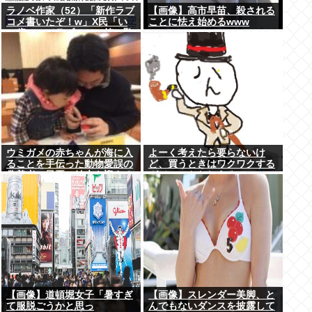
ラノベ作家（52）「新作ラブ
【画像】高市早苗、殺される
コメ書いたぞ！w」X民「い
ことに怯え始めるwww
い歳こいてラブコメ（笑）恥
ずかしくないの？」
ウミガメの赤ちゃんが海に入
よーく考えたら要らないけ
ることを手伝った動物愛誤の
ど、買うときはワクワクする
偽善者、最悪の結末を迎える
ガジェットおしえろ
【画像】道頓堀女子「暑すぎ
【画像】スレンダー美脚、と
て服脱ごうかと思っ
んでもないダンスを披露して