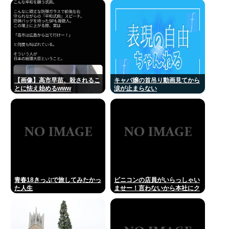
【画像】高市早苗、殺されるこ
キャバ嬢の首吊り動画見てから
とに怯え始めるwww
涙が止まらない
青春18きっぷで旅してみたかっ
ビニコンの店員がいらっしゃい
た人生
ませー！言わないから本社にク
レームいれてやりましたよ！
www