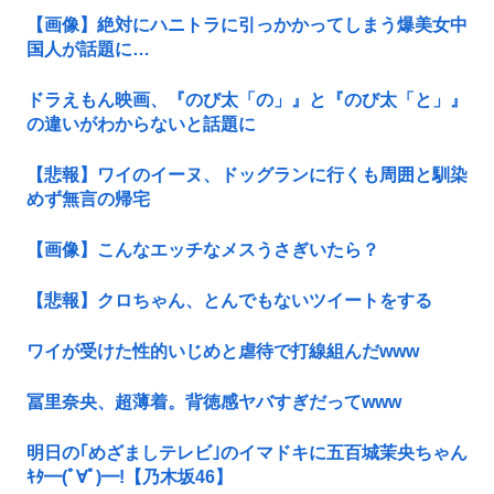
【画像】絶対にハニトラに引っかかってしまう爆美女中
国人が話題に…
ドラえもん映画、『のび太「の」』と『のび太「と」』
の違いがわからないと話題に
【悲報】ワイのイーヌ、ドッグランに行くも周囲と馴染
めず無言の帰宅
【画像】こんなエッチなメスうさぎいたら？
【悲報】クロちゃん、とんでもないツイートをする
ワイが受けた性的いじめと虐待で打線組んだwww
冨里奈央、超薄着。背徳感ヤバすぎだってwww
明日の｢めざましテレビ｣のイマドキに五百城茉央ちゃん
ｷﾀ━(ﾟ∀ﾟ)━!【乃木坂46】