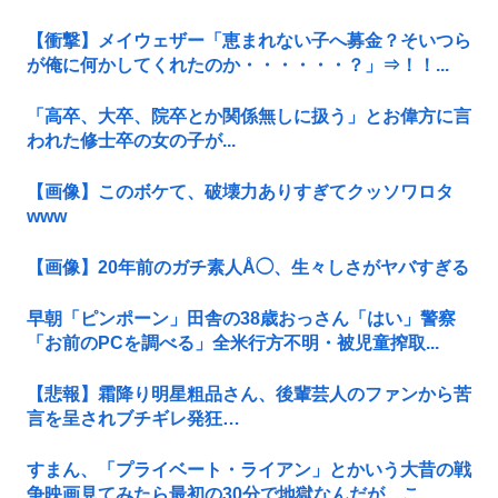
【衝撃】メイウェザー「恵まれない子へ募金？そいつら
が俺に何かしてくれたのか・・・・・・？」⇒！！...
「高卒、大卒、院卒とか関係無しに扱う」とお偉方に言
われた修士卒の女の子が...
【画像】このボケて、破壊力ありすぎてクッソワロタ
www
【画像】20年前のガチ素人Å◯、生々しさがヤバすぎる
早朝「ピンポーン」田舎の38歳おっさん「はい」警察
「お前のPCを調べる」全米行方不明・被児童搾取...
【悲報】霜降り明星粗品さん、後輩芸人のファンから苦
言を呈されブチギレ発狂…
すまん、「プライベート・ライアン」とかいう大昔の戦
争映画見てみたら最初の30分で地獄なんだが…こ...