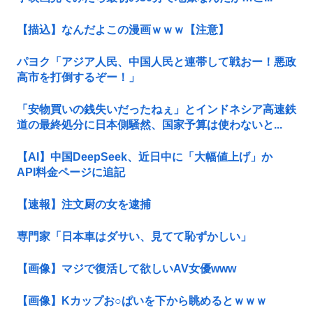
【描込】なんだよこの漫画ｗｗｗ【注意】
パヨク「アジア人民、中国人民と連帯して戦おー！悪政
高市を打倒するぞー！」
「安物買いの銭失いだったねぇ」とインドネシア高速鉄
道の最終処分に日本側騒然、国家予算は使わないと...
【AI】中国DeepSeek、近日中に「大幅値上げ」か
API料金ページに追記
【速報】注文厨の女を逮捕
専門家「日本車はダサい、見てて恥ずかしい」
【画像】マジで復活して欲しいAV女優www
【画像】Kカップお○ぱいを下から眺めるとｗｗｗ