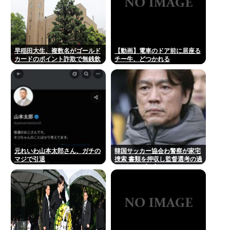
早稲田大生、複数名がゴールド
【動画】電車のドア前に居座る
カードのポイント詐欺で無銭飲
チー牛、どつかれる
食
元れいわ山本太郎さん、ガチの
韓国サッカー協会わ警察が家宅
マジで引退
捜索 書類を押収し監督選考の過
程を調査 <\`皿´>