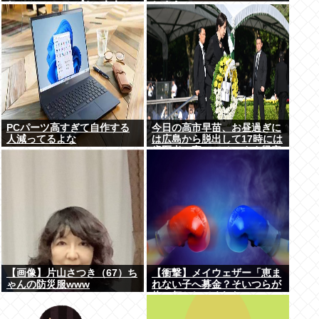
た」･･････････ﾊﾟｼｬｯ！！
しまうwww
PCパーツ高すぎて自作する
今日の高市早苗、お昼過ぎに
人減ってるよな
は広島から脱出して17時には
歯医者に寄ってそのまま帰宅
【画像】片山さつき（67）ち
【衝撃】メイウェザー「恵ま
ゃんの防災服www
れない子へ募金？そいつらが
俺に何かしてくれたの
か・・・・・・？」⇒！！！