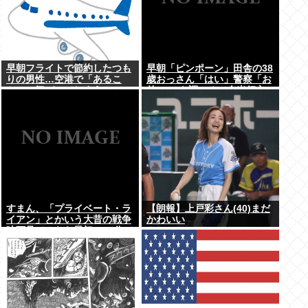
早朝フライトで節約したつも
早朝「ピンポーン」田舎の38
りの男性…空港で「あるこ
歳おっさん「はい」警察「お
と」に気づいてしまう
前のPCを調べる」全米行方
不明・被児童搾取センターか
らの通報により児ホ゜画像を
発見、逮捕
すまん、「プライベート・ラ
【朗報】上戸彩さん(40)まだ
イアン」とかいう大昔の戦争
かわいい
映画見てみたら最初の30分で
地獄なんだが…これずっと続
く感じ？