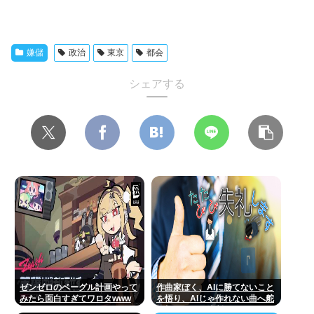
嫌儲
政治
東京
都会
シェアする
ゼンゼロのベーグル計画やって
作曲家ぼく、AIに勝てないこと
みたら面白すぎてワロタwww
を悟り、AIじゃ作れない曲へ舵
を切ることを決断