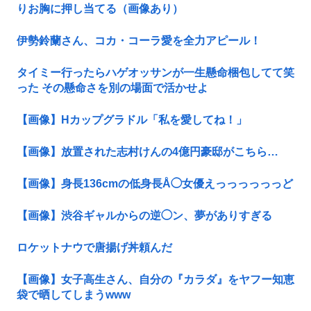
りお胸に押し当てる（画像あり）
伊勢鈴蘭さん、コカ・コーラ愛を全力アピール！
タイミー行ったらハゲオッサンが一生懸命梱包してて笑
った その懸命さを別の場面で活かせよ
【画像】Hカップグラドル「私を愛してね！」
【画像】放置された志村けんの4億円豪邸がこちら…
【画像】身長136cmの低身長Å◯女優えっっっっっっど
【画像】渋谷ギャルからの逆◯ン、夢がありすぎる
ロケットナウで唐揚げ丼頼んだ
【画像】女子高生さん、自分の『カラダ』をヤフー知恵
袋で晒してしまうwww