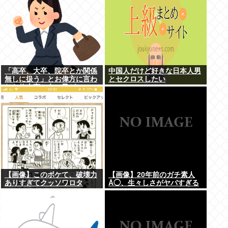
「高卒、大卒、院卒とか関係
中国人だけど好きな日本人男
無しに扱う」とお偉方に言わ
とセクロスしたい
れた修士卒の女の子が...
【画像】このボケて、破壊力
【画像】20年前のガチ素人
ありすぎてクッソワロタ
Å◯、生々しさがヤバすぎる
www