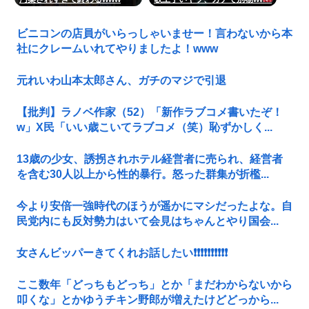
ビニコンの店員がいらっしゃいませー！言わないから本
社にクレームいれてやりましたよ！www
元れいわ山本太郎さん、ガチのマジで引退
【批判】ラノベ作家（52）「新作ラブコメ書いたぞ！
w」X民「いい歳こいてラブコメ（笑）恥ずかしく...
13歳の少女、誘拐されホテル経営者に売られ、経営者
を含む30人以上から性的暴行。怒った群集が折檻...
今より安倍一強時代のほうが遥かにマシだったよな。自
民党内にも反対勢力はいて会見はちゃんとやり国会...
女さんビッパーきてくれお話したい❗❗❗❗❗❗❗❗❗❗
ここ数年「どっちもどっち」とか「まだわからないから
叩くな」とかゆうチキン野郎が増えたけどどっから...