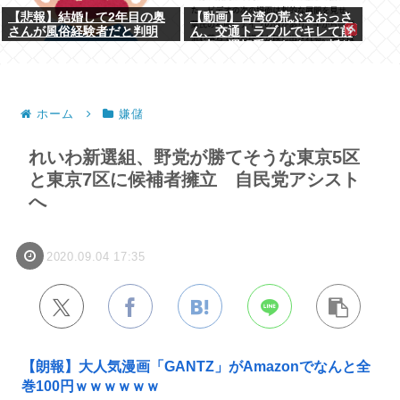
【悲報】結婚して2年目の奥
【動画】台湾の荒ぶるおっさ
さんが風俗経験者だと判明
ん、交通トラブルでキレて前
の車の運転手をナイフで斬り
つけるも壮絶な返り討ちにあ
う
ホーム
嫌儲
れいわ新選組、野党が勝てそうな東京5区
と東京7区に候補者擁立 自民党アシスト
へ
2020.09.04 17:35
【朗報】大人気漫画「GANTZ」がAmazonでなんと全
巻100円ｗｗｗｗｗｗ