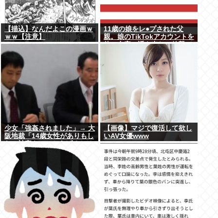
【描込】なんだよこの漫画ｗ
11歳の娘をレ●プされた父
ｗｗ【注意】
親。娘のTikTokアカウントを
使い自宅に誘き出し、銃撃で
天誅！
少女「強姦されました」→ 大
【画像】マジで復活して欲し
阪地裁「14歳女性がありもし
いAV女優www
ない被害をでっちあげるとは
考えにくい」→懲役12年→元
少女「嘘でしたw」