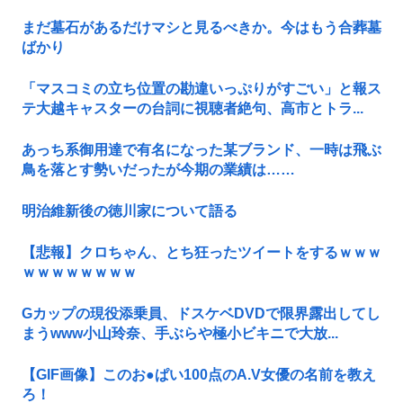
まだ墓石があるだけマシと見るべきか。今はもう合葬墓
ばかり
「マスコミの立ち位置の勘違いっぷりがすごい」と報ス
テ大越キャスターの台詞に視聴者絶句、高市とトラ...
あっち系御用達で有名になった某ブランド、一時は飛ぶ
鳥を落とす勢いだったが今期の業績は……
明治維新後の徳川家について語る
【悲報】クロちゃん、とち狂ったツイートをするｗｗｗ
ｗｗｗｗｗｗｗｗ
Gカップの現役添乗員、ドスケベDVDで限界露出してし
まうwww小山玲奈、手ぶらや極小ビキニで大放...
【GIF画像】このお●ぱい100点のA.V女優の名前を教え
ろ！