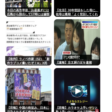
今日の高市早苗、お昼過ぎには
【生活】30年世話をした母に、
広島から脱出して17時には歯医
祖母は最期「よく世話してくれ
者に寄ってそのまま帰宅
たね。ずっと嫌いだったのが残
念だよ」と言って死んだ
【批判】ラノベ作家（52）「新
【速報】注文厨の女を逮捕
作ラブコメ書いたぞ！w」X民
「いい歳こいてラブコメ（笑）
恥ずかしくないの？」←やめた
れwと話題に
【悲報】中国の街並み、日本に
【悲報】カラオケ上手いヤツと
汚染されすぎて終わるwww
歌上手いヤツ、ガチで別物www