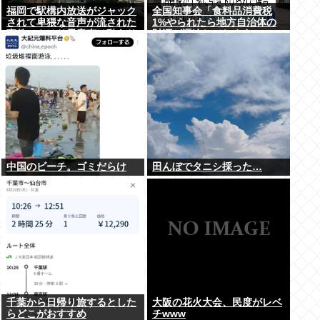
福岡で駅構内放送がジャック
全国知事会「食料品消費税
されて卑猥な音声が流された
1%やられたら地方自治体の
事件、やはり元音声は動あり
財源が逼迫してしまう 」…こ
の動画だった
の流れ地方税増税するしかな
いよ、もう
中国のビーチ。ゴミだらけ
田んぼでタニシ採った…
千葉から日帰り旅するとした
大阪の花火大会、民度がレベ
らどこがおすすめ
チwww