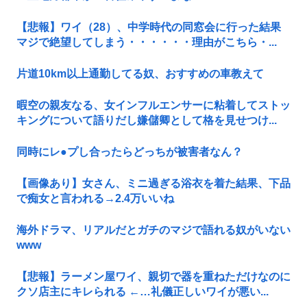
【悲報】ワイ（28）、中学時代の同窓会に行った結果
マジで絶望してしまう・・・・・・理由がこちら・...
片道10km以上通勤してる奴、おすすめの車教えて
暇空の親友なる、女インフルエンサーに粘着してストッ
キングについて語りだし嫌儲卿として格を見せつけ...
同時にレ●プし合ったらどっちが被害者なん？
【画像あり】女さん、ミニ過ぎる浴衣を着た結果、下品
で痴女と言われる→2.4万いいね
海外ドラマ、リアルだとガチのマジで語れる奴がいない
www
【悲報】ラーメン屋ワイ、親切で器を重ねただけなのに
クソ店主にキレられる ←…礼儀正しいワイが悪い...