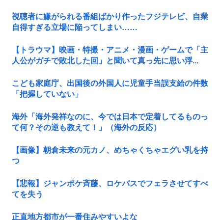
視聴者に嫌がられる番組ばかり作ったフジテレビ、自業
自得すぎる立場に陥ってしまい……
【トラウマ】映画・特撮・アニメ・漫画・ゲームで「主
人公がガチで敗北した回」と聞いて真っ先に思い浮...
こども家庭庁、出国後の外国人に児童手当誤支給の件数
「把握していない」
海外「海外発祥なのに、今では日本で定着してるものっ
て何？その逆も教えて！」（海外の反応）
【画像】朝倉未来の元カノ、めちゃくちゃエグい乳を持
つ
【悲報】ジャンポケ斉藤、ロケバスでフェラさせてすべ
てを失う
正直地方都市が一番住みやすいよな