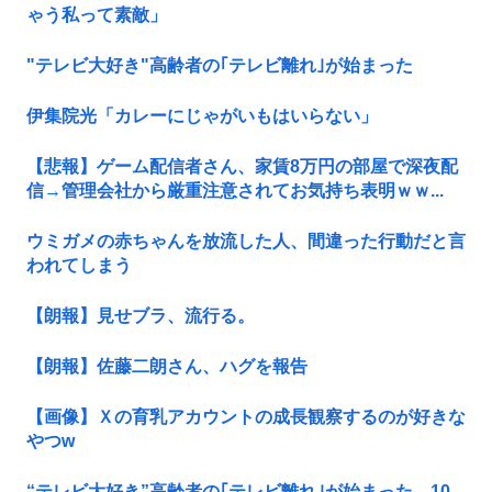
ゃう私って素敵」
"テレビ大好き"高齢者の｢テレビ離れ｣が始まった
伊集院光「カレーにじゃがいもはいらない」
【悲報】ゲーム配信者さん、家賃8万円の部屋で深夜配
信→管理会社から厳重注意されてお気持ち表明ｗｗ...
ウミガメの赤ちゃんを放流した人、間違った行動だと言
われてしまう
【朗報】見せブラ、流行る。
【朗報】佐藤二朗さん、ハグを報告
【画像】Ｘの育乳アカウントの成長観察するのが好きな
やつw
“テレビ大好き”高齢者の｢テレビ離れ｣が始まった…10