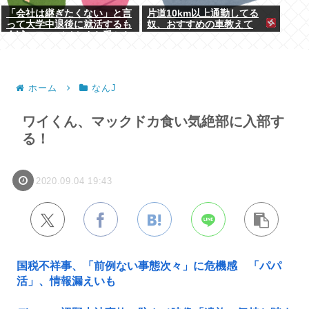
「会社は継ぎたくない」と言
片道10km以上通勤してる
って大学中退後に就活するも
奴、おすすめの車教えて
全滅。アルバイトすら受から
ない元彼
ホーム
なんJ
ワイくん、マックドカ食い気絶部に入部す
る！
2020.09.04 19:43
国税不祥事、「前例ない事態次々」に危機感 「パパ
活」、情報漏えいも