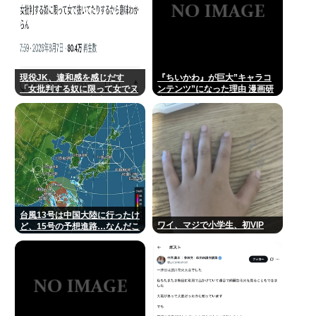
現役JK、違和感を感じだす
『ちいかわ』が巨大”キャラコ
「女批判する奴に限って女でヌ
ンテンツ”になった理由 漫画研
イてたりするから意味わからな
究&キャラクター論から紐解く
くなってきた 」
台風13号は中国大陸に行ったけ
ワイ、マジで小学生、初VIP
ど、15号の予想進路…なんだこ
れ？