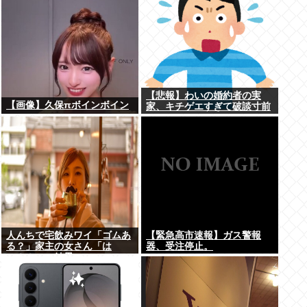
【悲報】わいの婚約者の実
【画像】久保πボインボイン
家、キチゲエすぎて破談寸前
人んちで宅飲みワイ「ゴムあ
【緊急高市速報】ガス警報
る？」家主の女さん「は
器、受注停止。
ぁ？！」⇒結果www