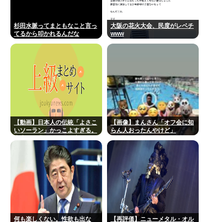
杉田水脈ってまともなこと言っ
大阪の花火大会、民度がレベチ
てるから叩かれるんだな
www
【動画】日本人の伝統「よさこ
【画像】まんさん「オフ会に知
いソーラン」かっこよすぎる。
らん人おったんやけど」
古来から我々のDNAに刻まれた
踊り
何も楽しくない。性欲も出な
【再評価】ニューメタル・オル