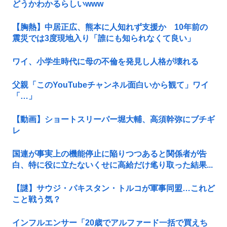
どうかわかるらしいwww
【胸熱】中居正広、熊本に人知れず支援か 10年前の
震災では3度現地入り「誰にも知られなくて良い」
ワイ、小学生時代に母の不倫を発見し人格が壊れる
父親「このYouTubeチャンネル面白いから観て」ワイ
「…」
【動画】ショートスリーパー堀大輔、高須幹弥にブチギ
レ
国連が事実上の機能停止に陥りつつあると関係者が告
白、特に役に立たないくせに高給だけ毟り取った結果...
【謎】サウジ・パキスタン・トルコが軍事同盟…これど
こと戦う気？
インフルエンサー「20歳でアルファード一括で買えち