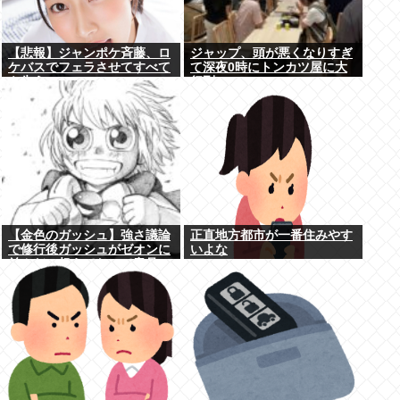
【悲報】ジャンポケ斉藤、ロ
ジャップ、頭が悪くなりすぎ
ケバスでフェラさせてすべて
て深夜0時にトンカツ屋に大
を失う
行列…
【金色のガッシュ】強さ議論
正直地方都市が一番住みやす
で修行後ガッシュがゼオンに
いよな
並んだ、超えてたって意見に
納得いかないんだけど