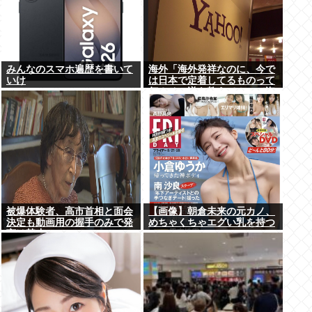
みんなのスマホ遍歴を書いて
海外「海外発祥なのに、今で
いけ
は日本で定着してるものって
何？その逆も教えて！」（海
外の反応）
被爆体験者、高市首相と面会
【画像】朝倉未来の元カノ、
決定も動画用の握手のみで発
めちゃくちゃエグい乳を持つ
言は禁止www