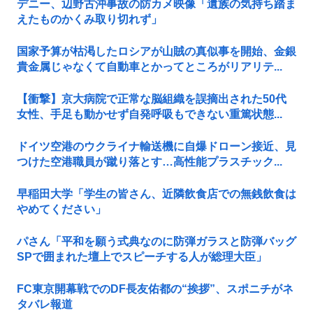
デニー、辺野古沖事故の防カメ映像「遺族の気持ち踏ま
えたものかくみ取り切れず」
国家予算が枯渇したロシアが山賊の真似事を開始、金銀
貴金属じゃなくて自動車とかってところがリアリテ...
【衝撃】京大病院で正常な脳組織を誤摘出された50代
女性、手足も動かせず自発呼吸もできない重篤状態...
ドイツ空港のウクライナ輸送機に自爆ドローン接近、見
つけた空港職員が蹴り落とす…高性能プラスチック...
早稲田大学「学生の皆さん、近隣飲食店での無銭飲食は
やめてください」
パさん「平和を願う式典なのに防弾ガラスと防弾バッグ
SPで囲まれた壇上でスピーチする人が総理大臣」
FC東京開幕戦でのDF長友佑都の“挨拶”、スポニチがネ
タバレ報道