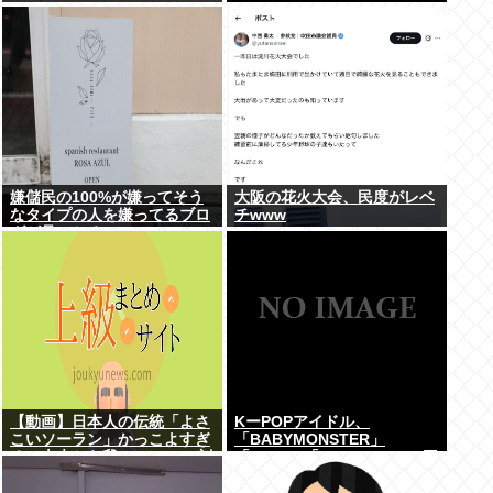
嫌儲民の100%が嫌ってそう
大阪の花火大会、民度がレベ
なタイプの人を嫌ってるブロ
チwww
グが見つかる
【動画】日本人の伝統「よさ
KーPOPアイドル、
こいソーラン」かっこよすぎ
「BABYMONSTER」
る。古来から我々のDNAに刻
「ILLIT」「RESCENE」の三
まれた踊り
国志時代に突入！