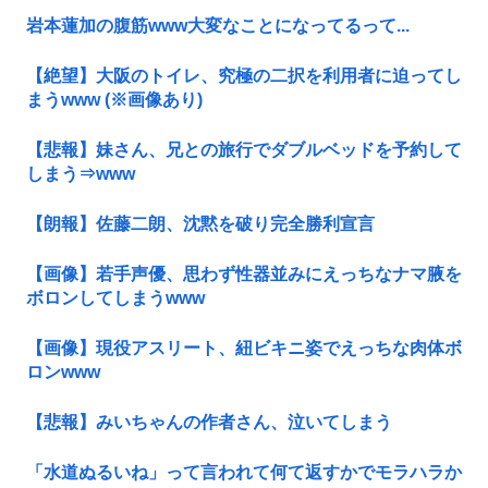
岩本蓮加の腹筋www大変なことになってるって...
【絶望】大阪のトイレ、究極の二択を利用者に迫ってし
まうwww (※画像あり)
【悲報】妹さん、兄との旅行でダブルベッドを予約して
しまう⇒www
【朗報】佐藤二朗、沈黙を破り完全勝利宣言
【画像】若手声優、思わず性器並みにえっちなナマ腋を
ボロンしてしまうwww
【画像】現役アスリート、紐ビキニ姿でえっちな肉体ボ
ロンwww
【悲報】みいちゃんの作者さん、泣いてしまう
「水道ぬるいね」って言われて何て返すかでモラハラか