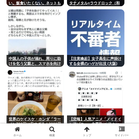
い。飯食いたくない。ネットも
タナメタル=ラウドロック（和
ゲームも飽きた。何をしても意
製英語）がZに刺さってるらし
味が無い。安倍晋三
い。お前らがキッズの頃好きだ
ったバンドは何？
中国人の子供が溺れ、周りに助
【注意喚起】女子高生に声掛け
けを乞う父親と、スマホを向け
する全裸のハゲが出没 (大阪)
てインプレ稼ぎの見物人
世界のケイスケ・ホンダ「ラー
【悲報】人気アニメ「メイドイ
メン700円は安すぎる！2000円
ンアビス」、主題歌にVTuber
にするべき」
さん起用でまたまたまた炎上
www
ホーム
検索
トップ
サイドバー