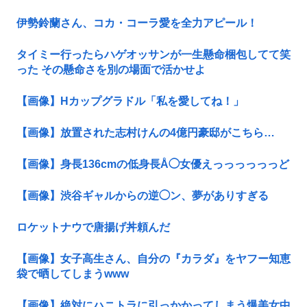
伊勢鈴蘭さん、コカ・コーラ愛を全力アピール！
タイミー行ったらハゲオッサンが一生懸命梱包してて笑
った その懸命さを別の場面で活かせよ
【画像】Hカップグラドル「私を愛してね！」
【画像】放置された志村けんの4億円豪邸がこちら…
【画像】身長136cmの低身長Å◯女優えっっっっっっど
【画像】渋谷ギャルからの逆◯ン、夢がありすぎる
ロケットナウで唐揚げ丼頼んだ
【画像】女子高生さん、自分の『カラダ』をヤフー知恵
袋で晒してしまうwww
【画像】絶対にハニトラに引っかかってしまう爆美女中