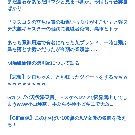
まだ墓石があるだけマシと見るべきか。今はもう合葬墓
ばかり
「マスコミの立ち位置の勘違いっぷりがすごい」と報ス
テ大越キャスターの台詞に視聴者絶句、高市とトラ...
あっち系御用達で有名になった某ブランド、一時は飛ぶ
鳥を落とす勢いだったが今期の業績は……
明治維新後の徳川家について語る
【悲報】クロちゃん、とち狂ったツイートをするｗｗｗ
ｗｗｗｗｗｗｗｗ
Gカップの現役添乗員、ドスケベDVDで限界露出してし
まうwww小山玲奈、手ぶらや極小ビキニで大放...
【GIF画像】このお●ぱい100点のA.V女優の名前を教え
ろ！