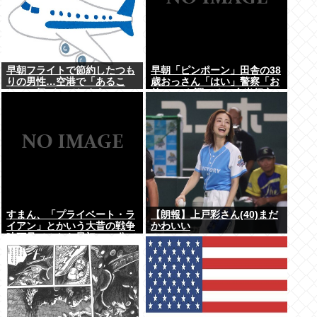
早朝フライトで節約したつも
早朝「ピンポーン」田舎の38
りの男性…空港で「あるこ
歳おっさん「はい」警察「お
と」に気づいてしまう
前のPCを調べる」全米行方
不明・被児童搾取センターか
らの通報により児ホ゜画像を
発見、逮捕
すまん、「プライベート・ラ
【朗報】上戸彩さん(40)まだ
イアン」とかいう大昔の戦争
かわいい
映画見てみたら最初の30分で
地獄なんだが…これずっと続
く感じ？