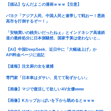
【描込】なんだよこの漫画ｗｗｗ【注意】
パヨク「アジア人民、中国人民と連帯して戦おー！悪政
高市を打倒するぞー！」
「安物買いの銭失いだったねぇ」とインドネシア高速鉄
道の最終処分に日本側騒然、国家予算は使わないと...
【AI】中国DeepSeek、近日中に「大幅値上げ」か
API料金ページに追記
【速報】注文厨の女を逮捕
専門家「日本車はダサい、見てて恥ずかしい」
【画像】マジで復活して欲しいAV女優www
【画像】Kカップお○ぱいを下から眺めるとｗｗｗ