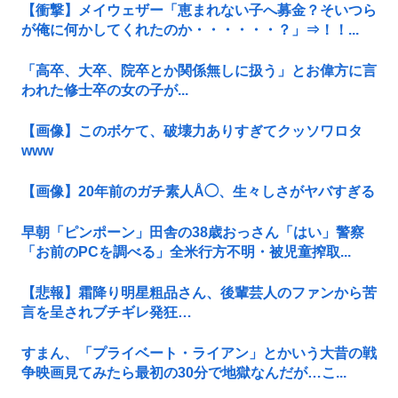
【衝撃】メイウェザー「恵まれない子へ募金？そいつら
が俺に何かしてくれたのか・・・・・・？」⇒！！...
「高卒、大卒、院卒とか関係無しに扱う」とお偉方に言
われた修士卒の女の子が...
【画像】このボケて、破壊力ありすぎてクッソワロタ
www
【画像】20年前のガチ素人Å◯、生々しさがヤバすぎる
早朝「ピンポーン」田舎の38歳おっさん「はい」警察
「お前のPCを調べる」全米行方不明・被児童搾取...
【悲報】霜降り明星粗品さん、後輩芸人のファンから苦
言を呈されブチギレ発狂…
すまん、「プライベート・ライアン」とかいう大昔の戦
争映画見てみたら最初の30分で地獄なんだが…こ...