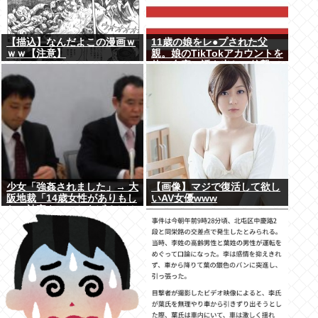
【描込】なんだよこの漫画ｗ
11歳の娘をレ●プされた父
ｗｗ【注意】
親。娘のTikTokアカウントを
使い自宅に誘き出し、銃撃で
天誅！
少女「強姦されました」→ 大
【画像】マジで復活して欲し
阪地裁「14歳女性がありもし
いAV女優www
ない被害をでっちあげるとは
考えにくい」→懲役12年→元
少女「嘘でしたw」