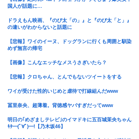
国人が話題に…
ドラえもん映画、『のび太「の」』と『のび太「と」』
の違いがわからないと話題に
【悲報】ワイのイーヌ、ドッグランに行くも周囲と馴染
めず無言の帰宅
【画像】こんなエッチなメスうさぎいたら？
【悲報】クロちゃん、とんでもないツイートをする
ワイが受けた性的いじめと虐待で打線組んだwww
冨里奈央、超薄着。背徳感ヤバすぎだってwww
明日の｢めざましテレビ｣のイマドキに五百城茉央ちゃん
ｷﾀ━(ﾟ∀ﾟ)━!【乃木坂46】