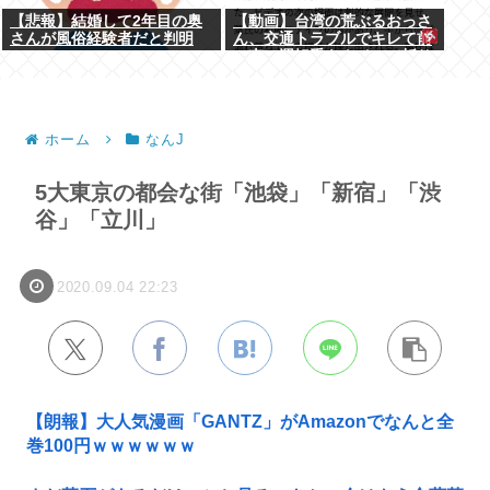
【悲報】結婚して2年目の奥
【動画】台湾の荒ぶるおっさ
さんが風俗経験者だと判明
ん、交通トラブルでキレて前
の車の運転手をナイフで斬り
つけるも壮絶な返り討ちにあ
う
ホーム
なんJ
5大東京の都会な街「池袋」「新宿」「渋
谷」「立川」
2020.09.04 22:23
【朗報】大人気漫画「GANTZ」がAmazonでなんと全
巻100円ｗｗｗｗｗｗ