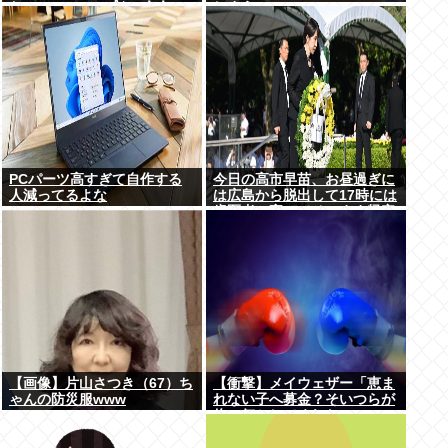
た」･･････････ﾊﾟｼｬｯ！！
しまうwww
PCパーツ高すぎて自作する
今日の高市早苗、お昼過ぎに
人減ってるよな
は広島から脱出して17時には
歯医者に寄ってそのまま帰宅
【画像】片山さつき（67）ち
【衝撃】メイウェザー「恵ま
ゃんの防災服www
れない子へ募金？そいつらが
俺に何かしてくれたの
か・・・・・・？」⇒！！！