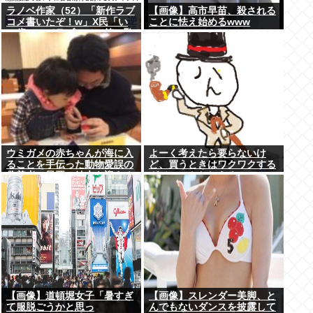
ラノベ作家（52）「新作ラブ
【画像】高市早苗、殺される
コメ書いたぞ！w」X民「い
ことに怯え始めるwww
い歳こいてラブコメ（笑）恥
ずかしくないの？」
ウミガメの赤ちゃんが海に入
よーく考えたら要らないけ
ることを手伝った動物愛誤の
ど、買うときはワクワクする
偽善者、最悪の結末を迎える
ガジェットおしえろ
【画像】道頓堀女子「暑すぎ
【画像】スレンダー美脚、と
て服脱ごうかと思っ
んでもないダンスを披露して