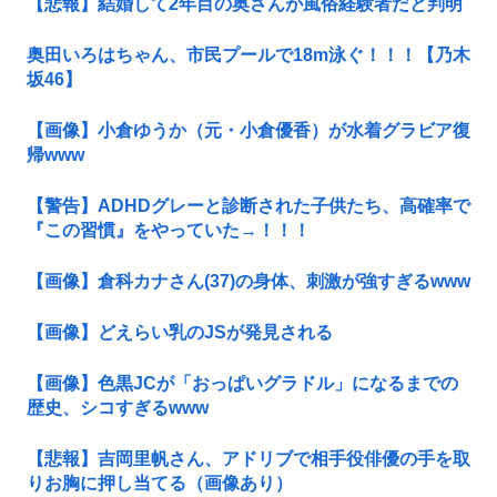
【悲報】結婚して2年目の奥さんが風俗経験者だと判明
奥田いろはちゃん、市民プールで18m泳ぐ！！！【乃木
坂46】
【画像】小倉ゆうか（元・小倉優香）が水着グラビア復
帰www
【警告】ADHDグレーと診断された子供たち、高確率で
『この習慣』をやっていた→！！！
【画像】倉科カナさん(37)の身体、刺激が強すぎるwww
【画像】どえらい乳のJSが発見される
【画像】色黒JCが「おっぱいグラドル」になるまでの
歴史、シコすぎるwww
【悲報】吉岡里帆さん、アドリブで相手役俳優の手を取
りお胸に押し当てる（画像あり）