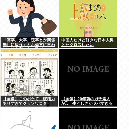
「高卒、大卒、院卒とか関係
中国人だけど好きな日本人男
無しに扱う」とお偉方に言わ
とセクロスしたい
れた修士卒の女の子が...
【画像】このボケて、破壊力
【画像】20年前のガチ素人
ありすぎてクッソワロタ
Å◯、生々しさがヤバすぎる
www