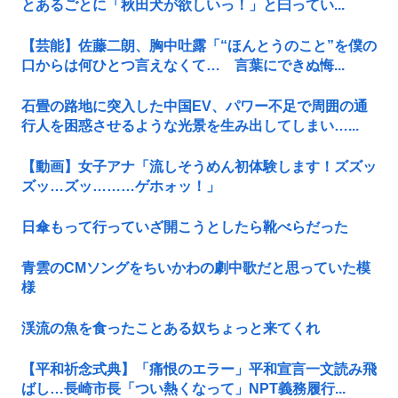
とあるごとに「秋田犬が欲しいっ！」と曰ってい...
【芸能】佐藤二朗、胸中吐露「“ほんとうのこと”を僕の
口からは何ひとつ言えなくて… 言葉にできぬ悔...
石畳の路地に突入した中国EV、パワー不足で周囲の通
行人を困惑させるような光景を生み出してしまい…...
【動画】女子アナ「流しそうめん初体験します！ズズッ
ズッ…ズッ………ゲホォッ！」
日傘もって行っていざ開こうとしたら靴べらだった
青雲のCMソングをちいかわの劇中歌だと思っていた模
様
渓流の魚を食ったことある奴ちょっと来てくれ
【平和祈念式典】「痛恨のエラー」平和宣言一文読み飛
ばし…長崎市長「つい熱くなって」NPT義務履行...