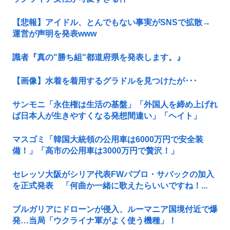
【悲報】アイドル、とんでもない事実がSNSで拡散→
運営が声明を発表www
識者『真の"勝ち組"都道府県を発表します。』
【画像】水着を着用するグラドルを見つけたが･･･
サンモニ「永住権は生活の基盤」「外国人を締め上げれ
ば日本人が生きやすくなる発想間違い」「ヘイト」
マスゴミ「韓国大統領の公用車は6000万円で安全装
備！」「高市の公用車は3000万円で贅沢！」
セレッソ大阪がシリア代表FWパブロ・サバックの加入
を正式発表 「何曲か一緒に歌えたらいいですね！...
ブルガリアにドローンが侵入、ルーマニア国境付近で爆
発…当局「ウクライナ軍がよく使う機種」！