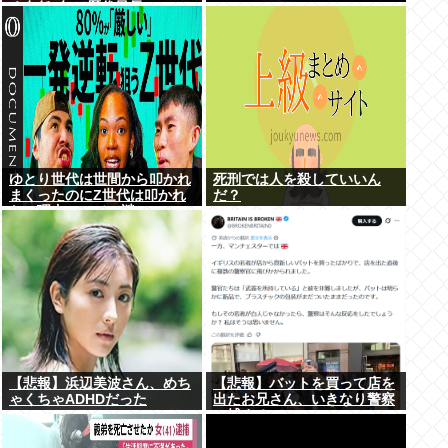
く在任6年で歴代最長
ゆとり世代は世間から叩かれ
死刑では人を殺していいん
まくったのにZ世代は叩かれ
だ？
ない理由、マジで謎
【悲報】浜辺美波さん、めち
【悲報】バットを買って店を
ゃくちゃADHDだった
出たお兄さん、いきなり警察
に捕まるwww