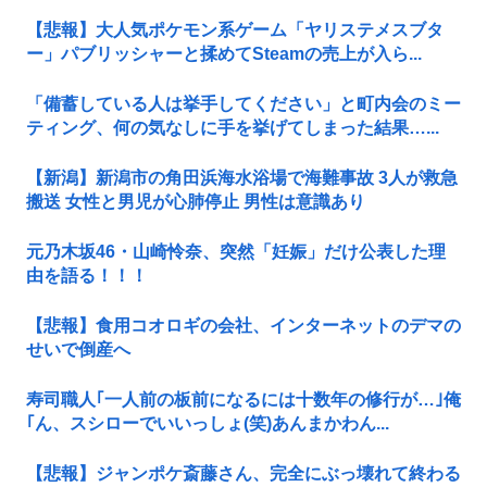
【悲報】大人気ポケモン系ゲーム「ヤリステメスブタ
ー」パブリッシャーと揉めてSteamの売上が入ら...
「備蓄している人は挙手してください」と町内会のミー
ティング、何の気なしに手を挙げてしまった結果…...
【新潟】新潟市の角田浜海水浴場で海難事故 3人が救急
搬送 女性と男児が心肺停止 男性は意識あり
元乃木坂46・山崎怜奈、突然「妊娠」だけ公表した理
由を語る！！！
【悲報】食用コオロギの会社、インターネットのデマの
せいで倒産へ
寿司職人｢一人前の板前になるには十数年の修行が…｣俺
｢ん、スシローでいいっしょ(笑)あんまかわん...
【悲報】ジャンポケ斎藤さん、完全にぶっ壊れて終わる