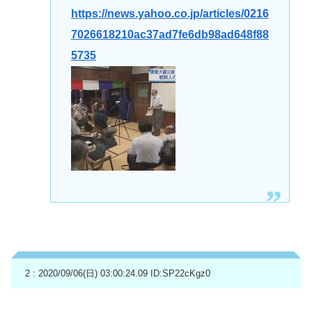
https://news.yahoo.co.jp/articles/0216
7026618210ac37ad7fe6db98ad648f88
5735
2 : 2020/09/06(日) 03:00:24.09
ID:SP22cKgz0