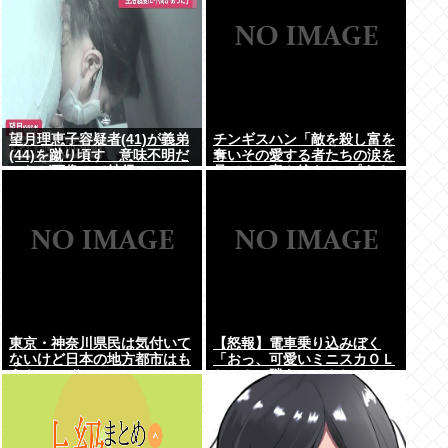
望月理恵子容疑者(41)が義弟
チンギスハン「敵を殺し富を
(44)を蹴り頃す 意味不明だ
奪いその愛する者たちの涙を
ったが画像みて納得・・・
見てその妻や娘をレ●プする
のが最大の喜び」
東京・神奈川県民は気付いて
【怒報】電車乗り込みぼく
ないけど日本の地方都市はも
「おっ、可愛いミニスカＯＬ
うやべーぞ
ちゃんの隣あいてんじゃん！
座ったろ！」→結果w w w w
w w w w