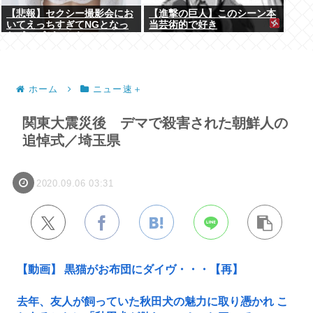
【悲報】セクシー撮影会にお
【進撃の巨人】このシーン本
いてえっちすぎてNGとなっ
当芸術的で好き
たポーズがこちらwww
ホーム
ニュー速＋
関東大震災後 デマで殺害された朝鮮人の
追悼式／埼玉県
2020.09.06 03:31
【動画】 黒猫がお布団にダイヴ・・・【再】
去年、友人が飼っていた秋田犬の魅力に取り憑かれ こ