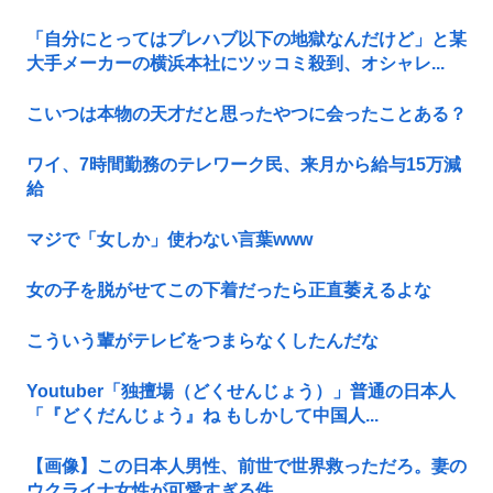
「自分にとってはプレハブ以下の地獄なんだけど」と某
大手メーカーの横浜本社にツッコミ殺到、オシャレ...
こいつは本物の天才だと思ったやつに会ったことある？
ワイ、7時間勤務のテレワーク民、来月から給与15万減
給
マジで「女しか」使わない言葉www
女の子を脱がせてこの下着だったら正直萎えるよな
こういう輩がテレビをつまらなくしたんだな
Youtuber「独擅場（どくせんじょう）」普通の日本人
「『どくだんじょう』ね もしかして中国人...
【画像】この日本人男性、前世で世界救っただろ。妻の
ウクライナ女性が可愛すぎる件