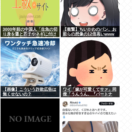
3000年前の中国人「生魚の切
【衝撃】ちいかわのパン、お
り身を醤と芥子やネギに付け
前らの想像の12倍高いwww
て食うと美味い」日本人は何
故ずっとこのレベルで足踏み
してるのか
【画像】こういう詐欺広告は
ワイ「嫁が可愛くてサァ」同
無くせないの？
僚「うんうん、『パートナ
ー』ね」