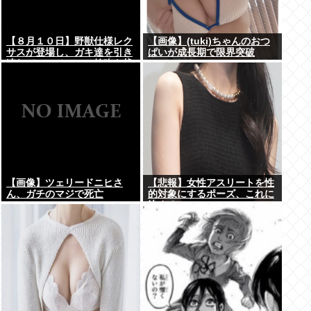
【８月１０日】野獣仕様レク
【画像】(tuki)ちゃんのおつ
サスが登場し、ガキ達を引き
ぱいが成長期で限界突破
連れてハーメルンの笛吹き状
www
態となる （※動画あり）
【画像】ツェリードニヒさ
【悲報】女性アスリートを性
ん、ガチのマジで死亡
的対象にするポーズ、これに
決まる