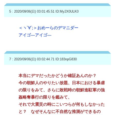
5 : 2020/09/06(日) 03:01:45.51
ID:My2X0ULK0
＜ヽ`∀´;＞おめーらのデマニダー
アイゴ―アイゴ―
7 : 2020/09/06(日) 03:02:44.71
ID:183npG830
本当にデマだったかどうか確証あんのか？
今の朝鮮人のやりたい放題、日本における暴虐
の限りをみて、さらに敗戦時の朝鮮進駐軍の強
姦略奪暴行の限りを鑑みて、
それで大震災の時にこいつらが何もしなかった
と？ なぜそんなに不自然な推測ができるの