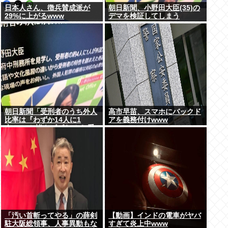
日本人さん、徴兵賛成派が
朝日新聞、小野田大臣(35)の
29%に上がるwww
デマを検証してしまう
朝日新聞「受刑者のうち外人
高市早苗、スマホにバックド
比率は『わずか14人に1
アを義務付けwww
人』!」と皆をビビらせる 受
刑者の7%が外人…
「汚い首斬ってやる」の薛剣
【動画】インドの電車がヤバ
駐大阪総領事、人事異動もな
すぎて炎上中www