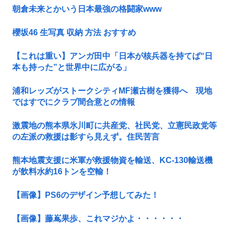
朝倉未来とかいう日本最強の格闘家www
櫻坂46 生写真 収納 方法 おすすめ
【これは重い】アンガ田中「日本が核兵器を持てば“日
本も持った”と世界中に広がる」
浦和レッズがストークシティMF瀬古樹を獲得へ 現地
ではすでにクラブ間合意との情報
激震地の熊本県氷川町に共産党、社民党、立憲民政党等
の左派の救援は影すら見えず。住民苦言
熊本地震支援に米軍が救援物資を輸送、KC-130輸送機
が飲料水約16トンを空輸！
【画像】PS6のデザイン予想してみた！
【画像】藤嶌果歩、これマジかよ・・・・・・