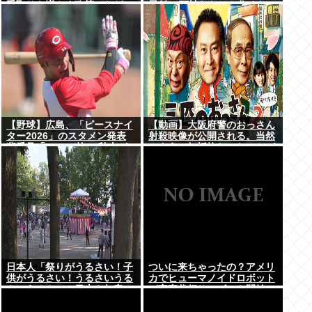
手取りを増やす政策」など5
最低10万払わないと住めない
項目
の」
【野球】広島、「ピースナイ
【動画】大阪府警のおっさん
ター2026」のスタメン発表
射殺映像が公開される。当然
背番号「86」で統一 秋山が
のように無抵抗だったことが
カープ移籍後初の4番 小園は
発覚
6番
日本人「祭りがうるさい！子
ついに来ちゃったの？アメリ
供がうるさい！うるさいうる
カでヒューマノイドロボット
さいうるさい！日本を無音の
が家事代行サービスを開始
世界にしろ」