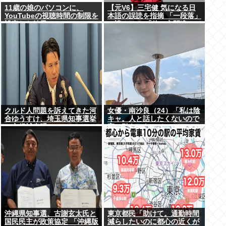
11歳の娘のパソコンに、
【元V6】三宅健 気になる日
YouTubeの視聴時間の制限を
本語の誤読を指摘 「一段落」
設定した結果
の読みは？ 「使い方間違って
るんだよなとか」
クルド人問題を訴えてきた河
女優・南沙良（24）「私は陰
合ゆうすけ、埼玉県知事選挙
キャ。人と話したくないので
に立候補表明www
家に引きこもってPCでアニ
メを観ていたい」
沖縄県知事選、古謝玄太氏と
東京都民「助けて。通勤時間
国民民主が政策協定 「沖縄版
減らしたいのに都心の近くが