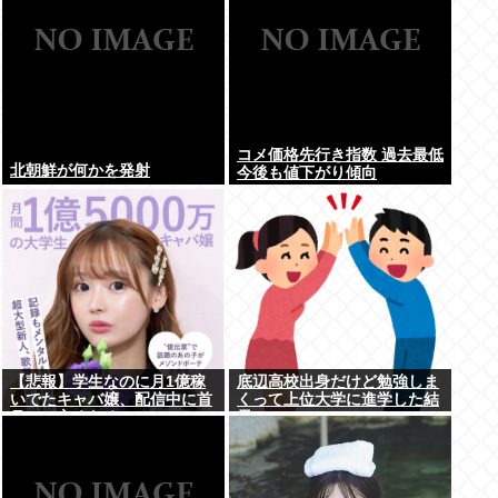
コメ価格先行き指数 過去最低
北朝鮮が何かを発射
今後も値下がり傾向
【悲報】学生なのに月1億稼
底辺高校出身だけど勉強しま
いでたキャバ嬢、配信中に首
くって上位大学に進学した結
吊って亡くなる
果w