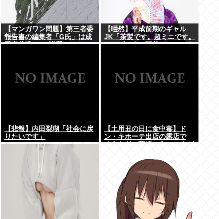
【マンガワン問題】第三者委
【唖然】平成前期のギャル
報告書の編集者「G氏」は成
JK「茶髪です。超ミニです。
田卓哉氏...Xで謝罪
ルーズです。下着はテカテカ
か豹柄です」⇒！！！
【悲報】内田梨瑚「社会に戻
【土用丑の日に食中毒】ド
りたいです」
ン・キホーテ出店の露店で
「うなぎの蒲焼」食べ14人が
発熱や下痢