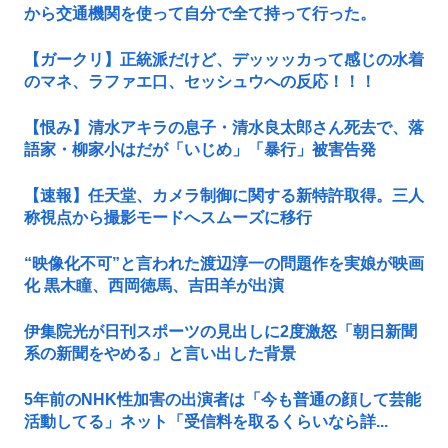
から交通機関を使って自分で全て持って行った。
【ガークリ】正統派だけど、デッッッカって感じの水着
のマネ、ラファエ口、セッシュウへの反応！！！
【恨み】清水アキラの息子・清水良太郎さん死去で、落
語家・柳家小はだが「いじめ」「暴行」被害告発
【速報】任天堂、カメラ制御に関する新特許取得。三人
称視点から撮影モードへスムーズに移行
“映像化不可”と言われた渡辺淳一の問題作を実娘が映画
化 黒木瞳、西岡徳馬、吉田羊が出演
伊集院光が日刊スポーツの見出しに2度激怒「朝日新聞
系の新聞をやめる」と言い出した背景
5年前のNHK性加害の出演者は「今も普通の顔して芸能
活動してる」ネット「受信料を取るくらいなら詳...