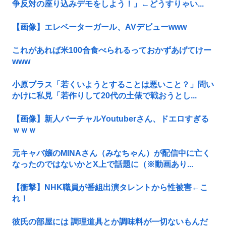
争反対の座り込みデモをしよう！」←どうすりゃい...
【画像】エレベーターガール、AVデビューwww
これがあれば米100合食べられるっておかずあげてけー
www
小原ブラス「若くいようとすることは悪いこと？」問い
かけに私見「若作りして20代の土俵で戦おうとし...
【画像】新人バーチャルYoutuberさん、ドエロすぎる
ｗｗｗ
元キャバ嬢のMINAさん（みなちゃん）が配信中に亡く
なったのではないかとX上で話題に（※動画あり...
【衝撃】NHK職員が番組出演タレントから性被害←こ
れ！
彼氏の部屋には 調理道具とか調味料が一切ないもんだ