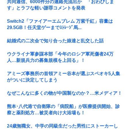
共同通信、6000件分の連絡先流出か 「おわびしま
す」とラフな軽い謝罪コメントを発表
Switch2「ファイアーエムブレム 万紫千紅」容量は
29.5GB！任天堂ゲーまでｽﾄﾚｰｼﾞ馬...
結婚式の二次会で知り合った娘達と乱交した話
ウクライナ軍参謀本部「今年のロシア軍死傷者24万
人…新規兵力の募集規模を上回る」！
アミーズ事務所の首領アミー谷本が選ぶスペオキ5人集
がついに決定してしまう
なぜこんなに多くの物が中国製なのか？…米メディア！
熊本･八代港で自衛隊の「病院船」が医療提供開始、診
察と薬剤処方…被災者向け大浴場も！
24歳無職女、中学の同級生だった男性にストーカーし