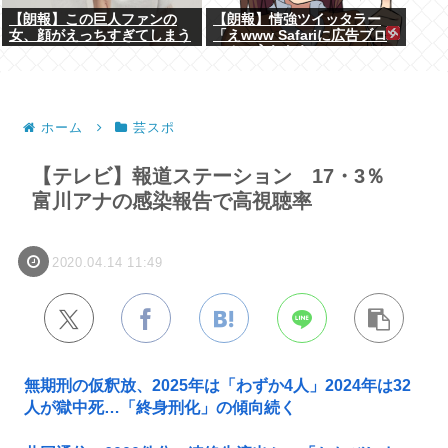
【朗報】この巨人ファンの
【朗報】情強ツイッタラー
女、顔がえっちすぎてしまう
「えwww Safariに広告ブロ
www
ッカー入れたらyoutube
premium要らんやん。笑」
ホーム
芸スポ
【テレビ】報道ステーション 17・3％
富川アナの感染報告で高視聴率
2020.04.14 11:49
無期刑の仮釈放、2025年は「わずか4人」2024年は32
人が獄中死…「終身刑化」の傾向続く