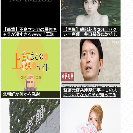
【衝撃】不良マンガの最強キ
【画像】磯部花凛(30)、セク
ャラが凄すぎるwww「王道
シー声優・井口裕香に対抗し
不良マンガの最強キャラTier
てしまうwww
表」完成する！！この最強キ
ャラは…
斎藤元彦兵庫県知事←この人
北朝鮮が何かを発射
についてなんG民が知ってる
こと