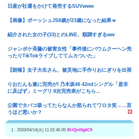
日産が社運をかけて発売するSUVwww
【画像】ボーッシュJS8歳が23歳になった結果ｗ
紹介された女の子(33)とのLINE、順調すぎるww
ジャンポケ斉藤の被害女性「事件後にバウムクーヘン売
ったりTikTokライブしててムカついた」
【朗報】女子大生さん、被災地に手作りおにぎりを出荷
りおたんも遂に完売が! 乃木坂46 42ndシングル「是非
に及ばず」ミーグリ 8次完売表がこちら...
公園でタバコ吸ってたらなんか怒られてワロタ笑→…言
うほど悪いか？
1 : 2020/04/14(火) 11:02:46.05
ID:lQnl0g6C9