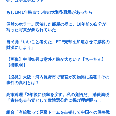
売。ムチムチムワァ
もし1941年時点で5隻の大和型戦艦があったら
偶然のホラー。民泊した部屋の壁に、10年前の自分が
写った写真が飾られていた
自民党「いいこと考えた、ETF売却を加速させて減税の
財源にしよう」
【画像】中川智尋は意外と胸が大きい？【ちーたん】
【櫻坂46】
【必見】大阪・河内長野市で警官が刃物男に発砲‼ その
事件の真相とは？
高市総理「2年後に税率を戻す。私の覚悟だ」 消費減税
「責任ある与党として衆院選公約に掲げ理解賜っ...
組合「有給取って原爆ドームを占拠して中国への侵略戦