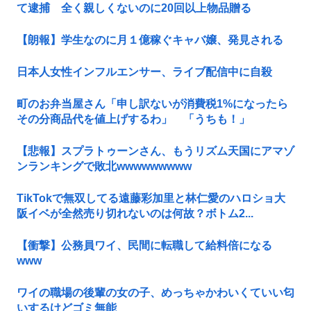
て逮捕 全く親しくないのに20回以上物品贈る
【朗報】学生なのに月１億稼ぐキャバ嬢、発見される
日本人女性インフルエンサー、ライブ配信中に自殺
町のお弁当屋さん「申し訳ないが消費税1%になったら
その分商品代を値上げするわ」 「うちも！」
【悲報】スプラトゥーンさん、もうリズム天国にアマゾ
ンランキングで敗北wwwwwwwww
TikTokで無双してる遠藤彩加里と林仁愛のハロショ大
阪イベが全然売り切れないのは何故？ボトム2...
【衝撃】公務員ワイ、民間に転職して給料倍になる
www
ワイの職場の後輩の女の子、めっちゃかわいくていい匂
いするけどゴミ無能