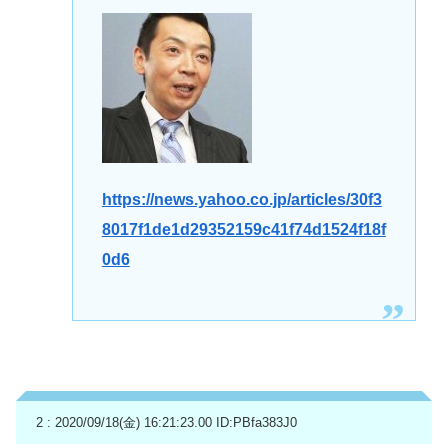
https://news.yahoo.co.jp/articles/30f3
8017f1de1d29352159c41f74d1524f18f
0d6
2 : 2020/09/18(金) 16:21:23.00
ID:PBfa383J0