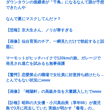
ダウンタウンの後継者が「千鳥」になるなんて誰が予想
できたんや
なんで夏にマスクしてんだァ？
【悲報】京大生さん、ノリが寒すぎる
【画像】仙台育英のチア、一瞬見ただけで勃起すると話
題に
マーモットがヒッチハイクで120kmの旅。ガレージで
発見され逃亡を試みるも無事保護
【驚愕】恋愛禁止の職場で女社員に好意持ち続けたら→
とんでもない状況にwww
【画像】「崎陽軒」の高級弁当を大量購入したでwww
【訃報】昭和の大女優・小川真由美（享年86）が鹿児
島で3月に死去していた 実娘が明かす「毒母」の...