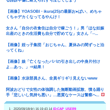
る誹謗中傷に耐えられず号泣してしまう
【画像】YOASOBI・ikura(25)の最新お●ぱい、めちゃ
くちゃデカくなってるやんけ！
女さん「自分の衣食住は自分で稼ごう！」男「ほな妊娠
出産のときの生活費も自分で貯めてな」女さん「─...
【画像】姪っ子集団「おじちゃん、夏休みの間ずっと泊
ってくね」
【画像】娘「亡くなったパパの引き出しの中身片付け
よ…あっ、」⇒結果！
【画像】水泳部員さん、全員ギリギリ見えないwww
阿波おどりで女性の体強調した無断動画拡散、憤る踊り
手「悲しいし気持ち悪い」…悪質なケースは警察へ...
1 : 2020/09/18(金) 16:19:43.14
ID:CAP_USER9