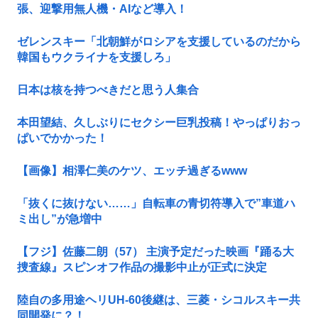
張、迎撃用無人機・AIなど導入！
ゼレンスキー「北朝鮮がロシアを支援しているのだから
韓国もウクライナを支援しろ」
日本は核を持つべきだと思う人集合
本田望結、久しぶりにセクシー巨乳投稿！やっぱりおっ
ぱいでかかった！
【画像】相澤仁美のケツ、エッチ過ぎるwww
「抜くに抜けない……」自転車の青切符導入で”車道ハ
ミ出し”が急増中
【フジ】佐藤二朗（57） 主演予定だった映画『踊る大
捜査線』スピンオフ作品の撮影中止が正式に決定
陸自の多用途ヘリUH-60後継は、三菱・シコルスキー共
同開発に？！