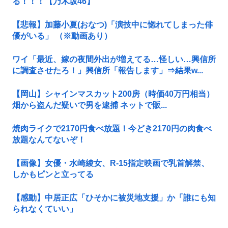
る！！！【乃木坂46】
【悲報】加藤小夏(おなつ)「演技中に惚れてしまった俳
優がいる」 （※動画あり）
ワイ「最近、嫁の夜間外出が増えてる…怪しい…興信所
に調査させたろ！」興信所「報告します」⇒結果w...
【岡山】シャインマスカット200房（時価40万円相当）
畑から盗んだ疑いで男を逮捕 ネットで販...
焼肉ライクで2170円食べ放題！今どき2170円の肉食べ
放題なんてないぞ！
【画像】女優・水崎綾女、R-15指定映画で乳首解禁、
しかもピンと立ってる
【感動】中居正広「ひそかに被災地支援」か「誰にも知
られなくていい」