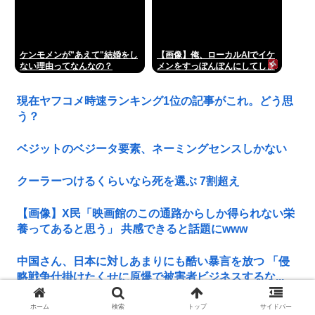
ケンモメンが"あえて"結婚をし
【画像】俺、ローカルAIでイケ
ない理由ってなんなの？
メンをすっぽんぽんにしてしま
うwww
現在ヤフコメ時速ランキング1位の記事がこれ。どう思
う？
ベジットのベジータ要素、ネーミングセンスしかない
クーラーつけるくらいなら死を選ぶ 7割超え
【画像】X民「映画館のこの通路からしか得られない栄
養ってあると思う」 共感できると話題にwww
中国さん、日本に対しあまりにも酷い暴言を放つ 「侵
略戦争仕掛けたくせに原爆で被害者ビジネスするな...
ホーム
検索
トップ
サイドバー
【大阪】58歳日本人男性の、80歳母の腹を踏みつけ肋