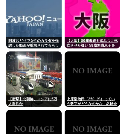
び込むようなもの」
阿波おどりで女性のカラダを強
【大阪】80歳母親を踏みつけ死
調した動画が拡散されてるらし
亡させた疑い 58歳無職息子を
い！許せないなこれ
逮捕 13～14年前から2人暮らし
「介護疲れで日常的に暴行」 岬
町
【衝撃】北朝鮮、ロシアに5万
上原浩治氏「250（S）ってい
人派兵か
う数字がどうなのかな」名球会
入りの条件提言「300とか…」
#野球 | 2000安打のハードルが
低い