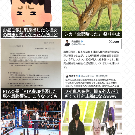
お昼ご飯に刺身出したら彼女
シカ「全部喰った」 祭り中止
の機嫌が悪くなったんだけど
俺が悪いのだろうか →…こ
れアウト？
PTA会長「PTA参加拒否した
ワイ東京在住、観光外人がう
親へ最終警告。こうなっても
ざくて排外主義になるwww
いい？」 （※画像あり）