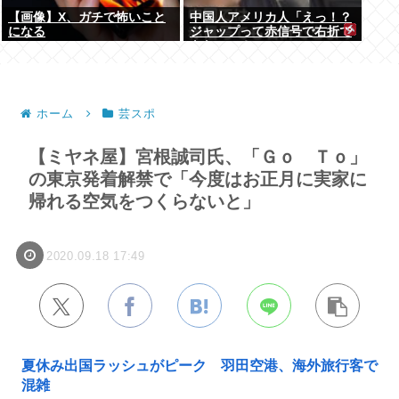
【画像】X、ガチで怖いこと
中国人アメリカ人「えっ！？
になる
ジャップって赤信号で右折で
きないの？」
ホーム
芸スポ
【ミヤネ屋】宮根誠司氏、「Ｇｏ Ｔｏ」
の東京発着解禁で「今度はお正月に実家に
帰れる空気をつくらないと」
2020.09.18 17:49
夏休み出国ラッシュがピーク 羽田空港、海外旅行客で
混雑