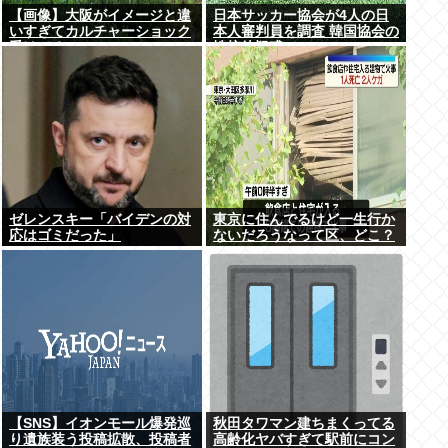
【画像】大阪がイメージと違
日本サッカー協会が4人の日
いすぎてカルチャーショック
本人審判員を調査 韓国協会の
受けてる
性接待疑惑で
ゼレンスキー「バイデンの対
東京に住んでるけど一生行か
応はゴミだった」
ないだろうなって区、どこ？
【SNS】イオンモール爆発巡
秋田タワマン建ちまくってる
り遺族装う投稿拡散、投稿者
高齢化ヤバすぎて駅前にコン