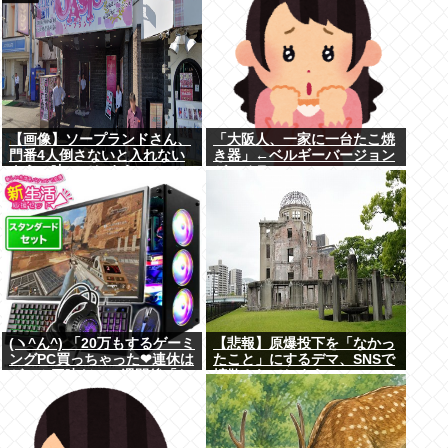
【画像】ソープランドさん、
「大阪人、一家に一台たこ焼
門番4人倒さないと入れない
き器」←ベルギーバージョン
ように映ってしまう
がコチラ・・・・・・
(ヽ^ん^) 「20万もするゲーミ
【悲報】原爆投下を「なかっ
ングPC買っちゃった❤連休は
たこと」にするデマ、SNSで
ゲーム三昧だ」一週間後「お
拡散されてしまう
届け物でーす」（ヽ´ん`）
「そう…」