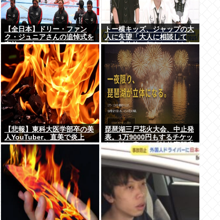
【全日本】ドリー・ファン
トー横キッズ、ジャップの大
ク・ジュニアさんの追悼式を
人に失望「大人に相談して
実施 スピニング・トー・ホー
も、具体的に何もしてくれな
ルドも流れる
い。結果的に傷つく。福祉は
自由が奪われる」
【悲報】東科大医学部卒の美
琵琶湖三尸花火大会、中止発
人YouTuber、直美で炎上
表。1万9000円もするチケッ
www
トの払い戻しは「法的専門家
への相談を行いながら」で確
約せず