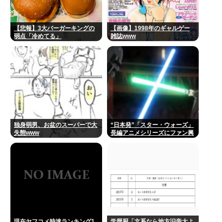
【悲報】3大バーガーキングの
【画像】1998年のギャルゲー
弱点「冷めてる」
雑誌www
独身弱男、お盆のスーパーで大
“日本発”「スター・ウォーズ」
失態www
長編アニメシリーズにファン興
奮「劇場版にして欲しい」「艦
隊戦も派手で面白い」
現在ヤフコメ時速ランキング1
学歴厨「文系なら地方旧帝大よ