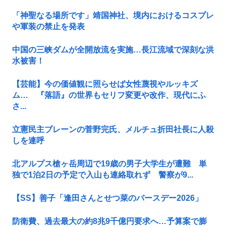
「神聖なる場所です」靖国神社、境内におけるコスプレ
や軍装の禁止を発表
中国の三峡ダムが全開放流を実施…長江流域で深刻な洪
水被害！
【芸能】今の価値観に照らせば女性蔑視やルッキズ
ム… 『落語』の世界もセリフ変更や改作、現代にふ
さ...
立憲民主ブレーンの菅野完氏、メルチュ折田社長に人殺
しを連呼
北アルプス槍ヶ岳周辺で19歳の男子大学生が遭難 単
独で1泊2日の予定で入山も連絡取れず 警察が9...
【SS】善子「逢田さんとせつ菜のバースデー2026」
防衛費、過去最大の約8兆9千億円要求へ…予算案で膨