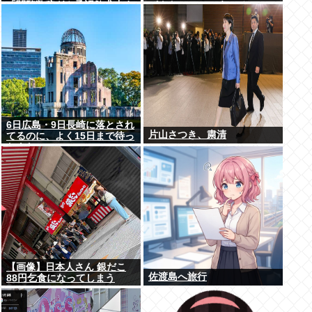
「閲覧数稼ぎや承認欲求止ま
パクトシティつくって...
らなくなった」
6日広島・9日長崎に落とされ
片山さつき、粛清
てるのに、よく15日まで待っ
たよな
【画像】日本人さん 銀だこ
佐渡島へ旅行
88円乞食になってしまう