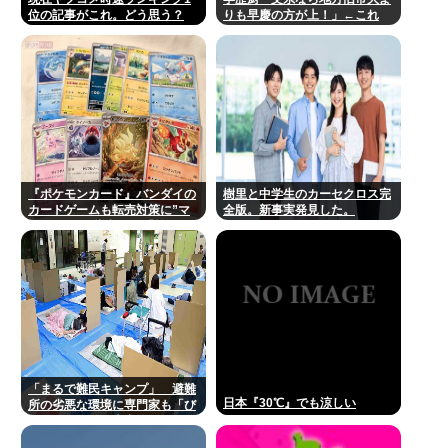
位の記事がこれ。どう思う？
りも早慶の方が上！」←これ
『ポケモンカード』バンダイの
樹里と中学生のカーセクロス完
カードゲームも転売対策に”マ
全版。新事実発見した。
イナンバー”導入開始「効果テ
キメン」
「まるで難民キャンプ」 避難
日本『30℃』でも涼しい
所の劣悪な環境に専門家も「び
っくりした」 車中泊にもリス
クが 「熱したフライパンに飛