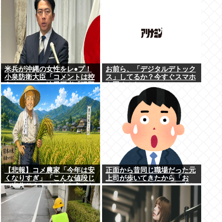
米兵が沖縄の女性をレ●プ！
お前ら、「デジタルデトック
小泉防衛大臣「コメントは控
ス」してるか？今すぐスマホ
える」ニュー速愛国者「辺野
を置くんだ。
古！」
【悲報】コメ農家「今年は安
正面から昔同じ職場だった元
くなりすぎ」「こんな値段じ
上司が歩いてきたから「お
ゃ米作りをやめる人も多くな
～！こんにちは！」って声か
るんじゃないかな?」
けたんや