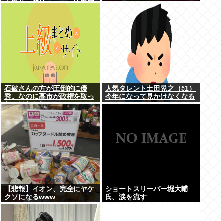
も恩赦で釈放！ニュー速愛国
者「辺野古！」
石破さんの方が圧倒的に優
人気タレント土田晃之（51）
秀。なのに高市が政権を取っ
今年になって見かけなくなる
たのはおかしい
【悲報】イオン、完全にヤケ
ショートスリーパー堀大輔
クソになるwww
氏、涙を流す