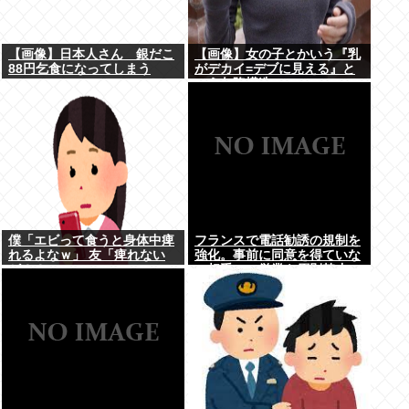
【画像】日本人さん 銀だこ
【画像】女の子とかいう『乳
88円乞食になってしまう
がデカイ=デブに見える』と
いう欠陥構造www
僕「エビって食うと身体中痺
フランスで電話勧誘の規制を
れるよなｗ」 友「痺れない
強化。事前に同意を得ていな
が？？」
い相手への営業を原則禁止