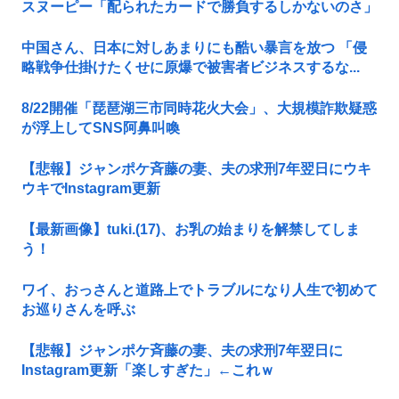
スヌーピー「配られたカードで勝負するしかないのさ」
中国さん、日本に対しあまりにも酷い暴言を放つ 「侵
略戦争仕掛けたくせに原爆で被害者ビジネスするな...
8/22開催「琵琶湖三市同時花火大会」、大規模詐欺疑惑
が浮上してSNS阿鼻叫喚
【悲報】ジャンポケ斉藤の妻、夫の求刑7年翌日にウキ
ウキでInstagram更新
【最新画像】tuki.(17)、お乳の始まりを解禁してしま
う！
ワイ、おっさんと道路上でトラブルになり人生で初めて
お巡りさんを呼ぶ
【悲報】ジャンポケ斉藤の妻、夫の求刑7年翌日に
Instagram更新「楽しすぎた」←これｗ