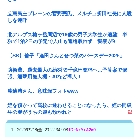
立憲民主ブレーンの菅野完氏、メルチュ折田社長に人殺
しを連呼
北アルプス槍ヶ岳周辺で19歳の男子大学生が遭難 単
独で1泊2日の予定で入山も連絡取れず 警察が9...
【SS】善子「逢田さんとせつ菜のバースデー2026」
防衛費、過去最大の約8兆9千億円要求へ…予算案で膨
張、迎撃用無人機・AIなど導入！
渡邊渚さん、意味深フォトwww
姪を預かって高校に通わせることになったら、姪の同級
生の親がうちの娘も預かれと
1 : 2020/09/18(金) 20:22:34.908
ID:tNzY+A2o0