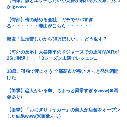
【画像】誰とエッチしたいか見解が別れる六人衆、見つ
かるwww
【愕然】俺の勤める会社、ガチでヤバすぎ
る・・・・・・理由がこちら・・・・・・
親友「生活苦しいから30万ほしい」←どう返す？
【海外の反応】大谷翔平のドジャースでの通算fWARが
25に到達！ → 「3シーズン未満でレジェン...
38歳、孤独で死にそう 全部高市が悪い さっき発泡酒開
けた
【衝撃】恋人がいる率、ちょっと異常すぎるwww(※画
像あり)
【衝撃】「おにぎりリヤカー」の美人が店舗をオープン
した結果www(※画像あり)