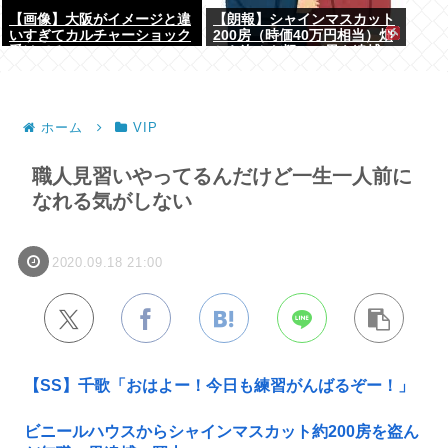
【画像】大阪がイメージと違
【朗報】シャインマスカット
いすぎてカルチャーショック
200房（時価40万円相当）畑
受けてる
から盗んだ疑いで男を逮捕へ
ホーム
VIP
職人見習いやってるんだけど一生一人前に
なれる気がしない
2020.09.18 21:00
【SS】千歌「おはよー！今日も練習がんばるぞー！」
ビニールハウスからシャインマスカット約200房を盗ん