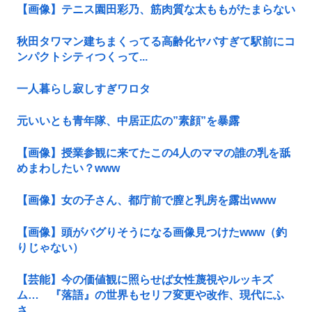
【画像】テニス園田彩乃、筋肉質な太ももがたまらない
秋田タワマン建ちまくってる高齢化ヤバすぎて駅前にコ
ンパクトシティつくって...
一人暮らし寂しすぎワロタ
元いいとも青年隊、中居正広の”素顔”を暴露
【画像】授業参観に来てたこの4人のママの誰の乳を舐
めまわしたい？www
【画像】女の子さん、都庁前で膣と乳房を露出www
【画像】頭がバグりそうになる画像見つけたwww（釣
りじゃない）
【芸能】今の価値観に照らせば女性蔑視やルッキズ
ム… 『落語』の世界もセリフ変更や改作、現代にふ
さ...