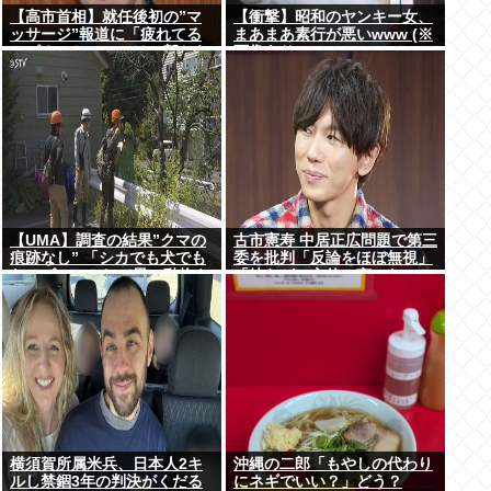
【高市首相】就任後初の”マ
【衝撃】昭和のヤンキー女、
ッサージ”報道に「疲れてる
まあまあ素行が悪いwww (※
アピ？」とSNSでは一部から
画像あり)
冷ややかな声…被災地視
察”PV動画”から続く不信
【UMA】調査の結果”クマの
古市憲寿 中居正広問題で第三
痕跡なし” 「シカでも犬でも
委を批判「反論をほぼ無視」
ないゴロンとして黒い動物を
「彼らが一方的に言ったこと
見た」 札幌市清田区
が世の中に定着してしまう」
橋下徹も同調
横須賀所属米兵、日本人2キ
沖縄の二郎「もやしの代わり
ルし禁錮3年の判決がくだる
にネギでいい？」どう？