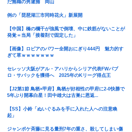
だ無職の男逮捕 岡山
例の「琵琶湖三市同時花火」新展開
【中国】橋の欄干が強風で倒壊、中に鉄筋がないことが
発覚＝当局「接着剤で固定した」
【画像】ロピアのパワー全開おにぎり444円 魅力的す
ぎて草ｗｗｗｗｗｗｗ
セレッソ大阪がアル・アハリからシリア代表FWパブ
ロ・サバックを獲得へ 2025年のKリーグ得点王
【J2第1節 鳥栖×甲府】鳥栖が好相性の甲府に2-0快勝で
5年ぶり開幕白星！田中雄大は古巣に恩返...
【SS】小鈴「ぬいぐるみを手に入れた人への注意喚
起」
ジャンポケ斉藤に見る量刑7年の重さ、殺してしまい傷