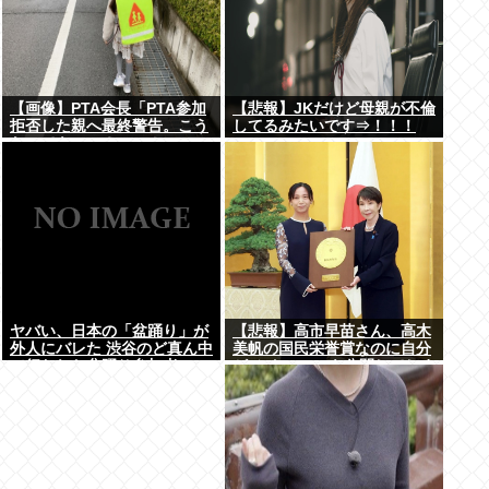
【画像】PTA会長「PTA参加
【悲報】JKだけど母親が不倫
拒否した親へ最終警告。こう
してるみたいです⇒！！！
なってもいい？」⇒！
ヤバい、日本の「盆踊り」が
【悲報】高市早苗さん、高木
外人にバレた 渋谷のど真ん中
美帆の国民栄誉賞なのに自分
で行われた盆踊り参加者
がメインのPVを公開してしま
67000人のうち20000人が外
う
人、ダンシングヒーローに熱
狂