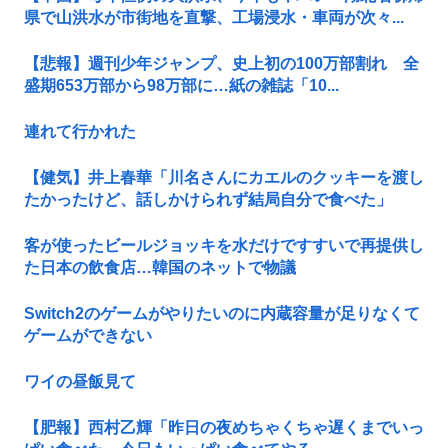
県で山洪水が市街地を直撃、工場浸水・車両が次々...
【悲報】週刊少年ジャンプ、史上初の100万部割れ 全
盛期653万部から98万部に…紙の雑誌「10...
連れて行かれた
【健気】井上春華「川名さんにカエルのクッキーを渡し
たかったけど、話しかけられず結局自分で食べた」
客が使ったビールジョッキを水だけですすいで再提供し
た日本の飲食店…韓国のネットで物議
Switch2のゲームがやりたいのに内蔵容量が足りなくて
ゲームができない
ワイの昼飯見て
【肥報】西村乙輝「昨日の夜めちゃくちゃ遅くまでいっ