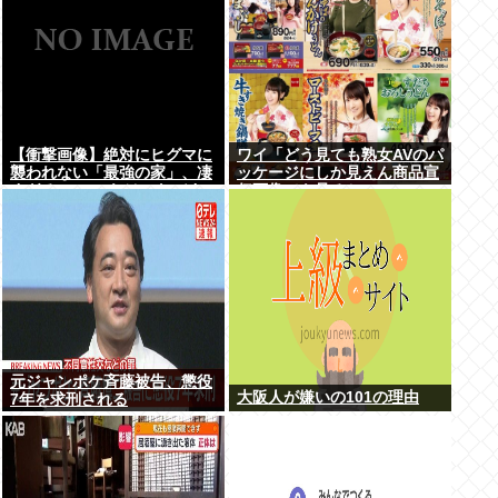
【衝撃画像】絶対にヒグマに
ワイ「どう見ても熟女AVのパ
襲われない「最強の家」、凄
ッケージにしか見えん商品宣
すぎるwwwこれは…ヤバす
伝画像でも見るか...」
ぎる…
元ジャンポケ斉藤被告、懲役
大阪人が嫌いの101の理由
7年を求刑される