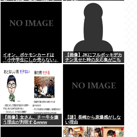
所と自販機」警察・消防「」
年求刑⇒！
←これ・・・
イオン、ポケモンカードは
【画像】JKにフルボッキデカ
「小中学生にしか売らない」
チン見せた時の反応集がこち
転売対策の決断が「素晴らし
らww
い」
【画像】女さん、チー牛を嫌
【謎】長崎から原爆感がしな
う理由が判明するwww
い理由