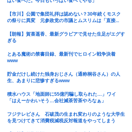
ぱい食べた。今日もいっぱい食べてやる」
【市川】公園で集団礼拝は認めない？30年続くモスク
の祭りに異変 元参政党の市議とムスリムは「直接...
【朗報】賀喜遥香、最新グラビアで見せた生足がエグす
ぎる
とある魔術の禁書目録、最新刊でヒロイン戦争決着
www
貯金だけし続けた独身おじさん（通称桐谷さん）の人
生、あまりに悲惨すぎるwww
積水ハウス「地面師に55億円騙し取られた…」ワイ
「はえーかわいそう…会社滅茶苦茶やろなぁ」
フジテレビさん 石破茂の生まれ変わりのような大学生
を見つけてきて消費税減税反対報道をやってしまう