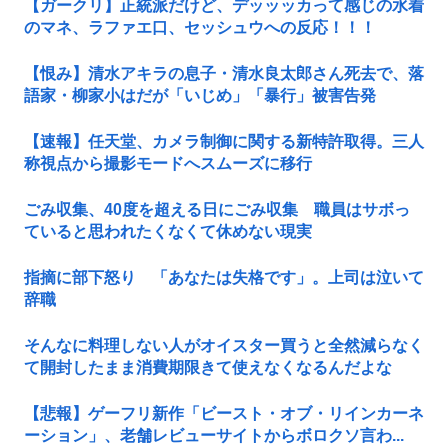
【ガークリ】正統派だけど、デッッッカって感じの水着
のマネ、ラファエ口、セッシュウへの反応！！！
【恨み】清水アキラの息子・清水良太郎さん死去で、落
語家・柳家小はだが「いじめ」「暴行」被害告発
【速報】任天堂、カメラ制御に関する新特許取得。三人
称視点から撮影モードへスムーズに移行
ごみ収集、40度を超える日にごみ収集 職員はサボっ
ていると思われたくなくて休めない現実
指摘に部下怒り 「あなたは失格です」。上司は泣いて
辞職
そんなに料理しない人がオイスター買うと全然減らなく
て開封したまま消費期限きて使えなくなるんだよな
【悲報】ゲーフリ新作「ビースト・オブ・リインカーネ
ーション」、老舗レビューサイトからボロクソ言わ...