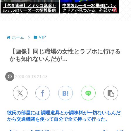
【乞食速報】メキシコ麻薬カ
中国製ルーター20機種にバッ
ルテルのリーダーの情報提供
クドアが見つかる、外部から
で39億円急げ！
完全制御される恐れ
ホーム
VIP
【画像】同じ職場の女性とラブホに行ける
かも知れないんだが…
2020.09.18 21:18
彼氏の部屋には 調理道具とか調味料が一切ないもんだ
から交通機関を使って自分で全て持って行った。