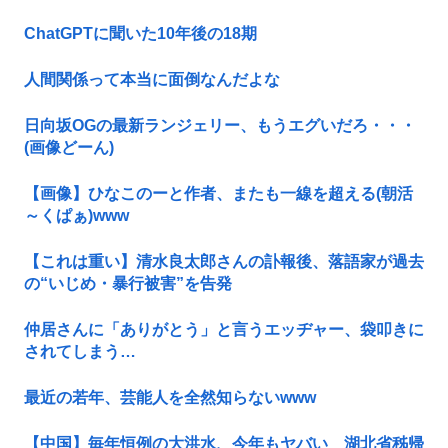
ChatGPTに聞いた10年後の18期
人間関係って本当に面倒なんだよな
日向坂OGの最新ランジェリー、もうエグいだろ・・・
(画像どーん)
【画像】ひなこのーと作者、またも一線を超える(朝活
～くぱぁ)www
【これは重い】清水良太郎さんの訃報後、落語家が過去
の“いじめ・暴行被害”を告発
仲居さんに「ありがとう」と言うエッヂャー、袋叩きに
されてしまう…
最近の若年、芸能人を全然知らないwww
【中国】毎年恒例の大洪水、今年もヤバい 湖北省秭帰