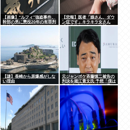
【画像】“ルフィ”強盗事件、
【悲報】医者「娘さん、ダウ
幹部の男に懲役20年の有罪判
ン症です」キラキラ女さん
決確定！！！
「人生終わった」⇒絶望
へ！！！！
【謎】長崎から原爆感がしな
元ジャンポケ斉藤慎二被告の
い理由
判決を堀江貴文氏 予想「僕は
懲役4年求刑され 2年6か月の
実刑だったが…」