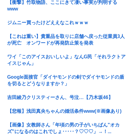
【衝撃】竹取物語、ここにきて凄い事実が判明する
www
ジムニー買ったけどええなこれｗｗｗ
【これは重い】貴重品を取りに店舗へ戻った従業員3人
が死亡 オンワードが再発防止策を発表
ワイ「このアイスおいしいよ」なんG民「それラクトア
イスじゃん」
Google面接官「ダイヤモンドの剣でダイヤモンドの盾
を切るとどうなりますか？」
吉田綾乃クリスティーさん、号泣…【乃木坂46】
【悲報】浅田真央ちゃんの婚活条件www(※画像あり)
【画像】女教師さん「年頃の男の子がいちばん"オカ
ズ"になるのはこれでしょ･････？♡♡♡」→！...