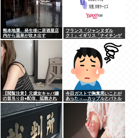
熊本地震、発生後に居酒屋店
フランス「ジャンヌダル
内から温泉が吹き出す
ク！」イギリス「ナイチンゲ
ール！」インド「マザーテレ
サ！」日本「…」
【閲覧注意】元臆女キャバ嬢
今日ガストで胸糞悪いことが
の首吊り自●配信、拡散され
あった→…カップルとバトル
まくって終わるwww
してあわや警察沙汰だったん
だがどっちが悪い？