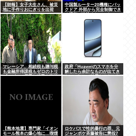
【朗報】女子大生さん、被災
中国製ルーター20機種にバッ
地に手作りおにぎりを出荷
クドア 外部から完全制御でき
る機能が仕込まれていた
マレーシア、相続税も贈与税
政府「Huaweiのスマホを分
も金融所得課税もゼロのトリ
解したら余計なものが出てき
プルゼロで優秀な移民を海外
た」これって結局なんだった
から集めてしまう…
の？
【熊本地震】専門家「イオン
ロケバスで性的暴行の罪、元
モール熊本の爆心地に…喫煙
ジャンポケ斉藤被告に懲役7