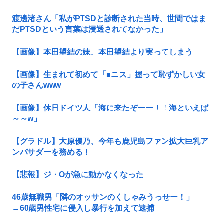
渡邊渚さん「私がPTSDと診断された当時、世間ではま
だPTSDという言葉は浸透されてなかった」
【画像】本田望結の妹、本田望結より実ってしまう
【画像】生まれて初めて「■ニス」握って恥ずかしい女
の子さんwww
【画像】休日ドイツ人「海に来たぞーー！！海といえば
～～w」
【グラドル】大原優乃、今年も鹿児島ファン拡大巨乳ア
ンバサダーを務める！
【悲報】ジ・Oが急に動かなくなった
46歳無職男「隣のオッサンのくしゃみうっせー！」
→60歳男性宅に侵入し暴行を加えて逮捕