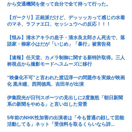
から交通機関を使って自分で全て持って行った。
【ガークリ】正統派だけど、デッッッカって感じの水着
のマネ、ラファエ口、セッシュウへの反応！！！
【恨み】清水アキラの息子・清水良太郎さん死去で、落
語家・柳家小はだが「いじめ」「暴行」被害告発
【速報】任天堂、カメラ制御に関する新特許取得。三人
称視点から撮影モードへスムーズに移行
“映像化不可”と言われた渡辺淳一の問題作を実娘が映画
化 黒木瞳、西岡徳馬、吉田羊が出演
伊集院光が日刊スポーツの見出しに2度激怒「朝日新聞
系の新聞をやめる」と言い出した背景
5年前のNHK性加害の出演者は「今も普通の顔して芸能
活動してる」ネット「受信料を取るくらいなら詳...