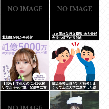
コメ価格先行き指数 過去最低
北朝鮮が何かを発射
今後も値下がり傾向
【悲報】学生なのに月1億稼
底辺高校出身だけど勉強しま
いでたキャバ嬢、配信中に首
くって上位大学に進学した結
吊って亡くなる
果w