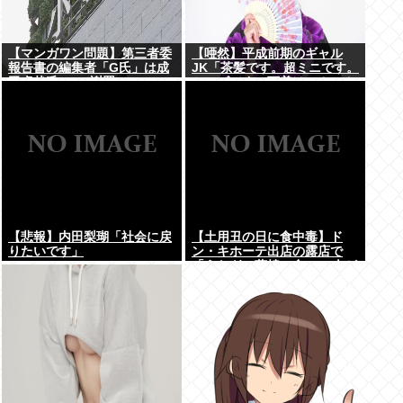
【マンガワン問題】第三者委
【唖然】平成前期のギャル
報告書の編集者「G氏」は成
JK「茶髪です。超ミニです。
田卓哉氏...Xで謝罪
ルーズです。下着はテカテカ
か豹柄です」⇒！！！
【悲報】内田梨瑚「社会に戻
【土用丑の日に食中毒】ド
りたいです」
ン・キホーテ出店の露店で
「うなぎの蒲焼」食べ14人が
発熱や下痢