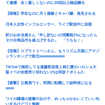
て逮捕 全く親しくないのに20回以上物品贈る
【朗報】学生なのに月１億稼ぐキャバ嬢、発見される
日本人女性インフルエンサー、ライブ配信中に自殺
町のお弁当屋さん「申し訳ないが消費税1%になったら
その分商品代を値上げするわ」 「うちも！」
【悲報】スプラトゥーンさん、もうリズム天国にアマゾ
ンランキングで敗北wwwwwwwww
TikTokで無双してる遠藤彩加里と林仁愛のハロショ大
阪イベが全然売り切れないのは何故？ボトム2...
【衝撃】公務員ワイ、民間に転職して給料倍になる
www
ワイの職場の後輩の女の子、めっちゃかわいくていい匂
いするけどゴミ無能