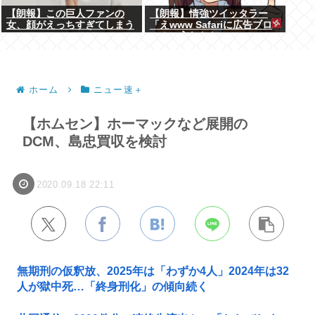
【朗報】この巨人ファンの
【朗報】情強ツイッタラー
女、顔がえっちすぎてしまう
「えwww Safariに広告ブロ
www
ッカー入れたらyoutube
premium要らんやん。笑」
ホーム
ニュー速＋
【ホムセン】ホーマックなど展開の
DCM、島忠買収を検討
2020.09.18 22:11
無期刑の仮釈放、2025年は「わずか4人」2024年は32
人が獄中死…「終身刑化」の傾向続く