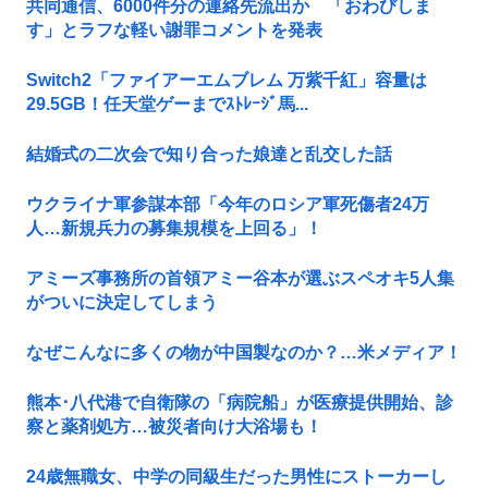
共同通信、6000件分の連絡先流出か 「おわびしま
す」とラフな軽い謝罪コメントを発表
Switch2「ファイアーエムブレム 万紫千紅」容量は
29.5GB！任天堂ゲーまでｽﾄﾚｰｼﾞ馬...
結婚式の二次会で知り合った娘達と乱交した話
ウクライナ軍参謀本部「今年のロシア軍死傷者24万
人…新規兵力の募集規模を上回る」！
アミーズ事務所の首領アミー谷本が選ぶスペオキ5人集
がついに決定してしまう
なぜこんなに多くの物が中国製なのか？…米メディア！
熊本･八代港で自衛隊の「病院船」が医療提供開始、診
察と薬剤処方…被災者向け大浴場も！
24歳無職女、中学の同級生だった男性にストーカーし