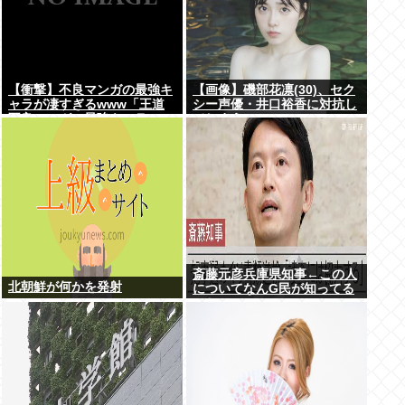
【衝撃】不良マンガの最強キ
【画像】磯部花凛(30)、セク
ャラが凄すぎるwww「王道
シー声優・井口裕香に対抗し
不良マンガの最強キャラTier
てしまうwww
表」完成する！！この最強キ
ャラは…
斎藤元彦兵庫県知事←この人
北朝鮮が何かを発射
についてなんG民が知ってる
こと