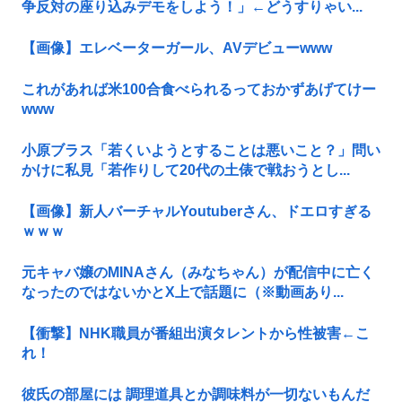
争反対の座り込みデモをしよう！」←どうすりゃい...
【画像】エレベーターガール、AVデビューwww
これがあれば米100合食べられるっておかずあげてけー
www
小原ブラス「若くいようとすることは悪いこと？」問い
かけに私見「若作りして20代の土俵で戦おうとし...
【画像】新人バーチャルYoutuberさん、ドエロすぎる
ｗｗｗ
元キャバ嬢のMINAさん（みなちゃん）が配信中に亡く
なったのではないかとX上で話題に（※動画あり...
【衝撃】NHK職員が番組出演タレントから性被害←こ
れ！
彼氏の部屋には 調理道具とか調味料が一切ないもんだ