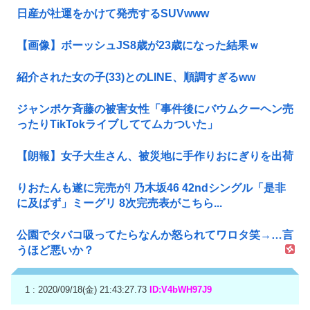
日産が社運をかけて発売するSUVwww
【画像】ボーッシュJS8歳が23歳になった結果ｗ
紹介された女の子(33)とのLINE、順調すぎるww
ジャンポケ斉藤の被害女性「事件後にバウムクーヘン売
ったりTikTokライブしててムカついた」
【朗報】女子大生さん、被災地に手作りおにぎりを出荷
りおたんも遂に完売が! 乃木坂46 42ndシングル「是非
に及ばず」ミーグリ 8次完売表がこちら...
公園でタバコ吸ってたらなんか怒られてワロタ笑→…言
うほど悪いか？
1 : 2020/09/18(金) 21:43:27.73
ID:V4bWH97J9