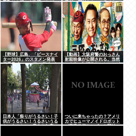
手取りを増やす政策」など5
最低10万払わないと住めない
項目
の」
【野球】広島、「ピースナイ
【動画】大阪府警のおっさん
ター2026」のスタメン発表
射殺映像が公開される。当然
背番号「86」で統一 秋山が
のように無抵抗だったことが
カープ移籍後初の4番 小園は
発覚
6番
日本人「祭りがうるさい！子
ついに来ちゃったの？アメリ
供がうるさい！うるさいうる
カでヒューマノイドロボット
さいうるさい！日本を無音の
が家事代行サービスを開始
世界にしろ」