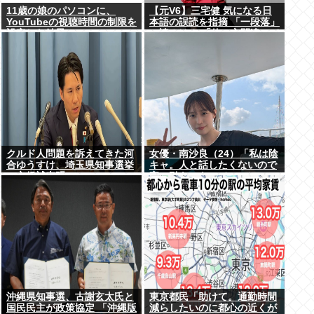
11歳の娘のパソコンに、
【元V6】三宅健 気になる日
YouTubeの視聴時間の制限を
本語の誤読を指摘 「一段落」
設定した結果
の読みは？ 「使い方間違って
るんだよなとか」
クルド人問題を訴えてきた河
女優・南沙良（24）「私は陰
合ゆうすけ、埼玉県知事選挙
キャ。人と話したくないので
に立候補表明www
家に引きこもってPCでアニ
メを観ていたい」
沖縄県知事選、古謝玄太氏と
東京都民「助けて。通勤時間
国民民主が政策協定 「沖縄版
減らしたいのに都心の近くが