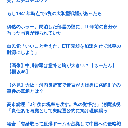
売。ムチムチムワァ
もし1941年時点で5隻の大和型戦艦があったら
偶然のホラー。民泊した部屋の壁に、10年前の自分が
写った写真が飾られていた
自民党「いいこと考えた、ETF売却を加速させて減税の
財源にしよう」
【画像】中川智尋は意外と胸が大きい？【ちーたん】
【櫻坂46】
【必見】大阪・河内長野市で警官が刃物男に発砲‼ その
事件の真相とは？
高市総理「2年後に税率を戻す。私の覚悟だ」 消費減税
「責任ある与党として衆院選公約に掲げ理解賜っ...
組合「有給取って原爆ドームを占拠して中国への侵略戦