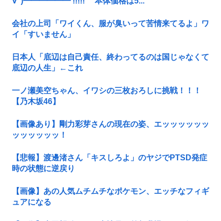
∀ﾟ)━━━━━━ !!!!! 本体価格は5...
会社の上司「ワイくん、服が臭いって苦情来てるよ」ワ
イ「すいません」
日本人「底辺は自己責任、終わってるのは国じゃなくて
底辺の人生」←これ
一ノ瀬美空ちゃん、イワシの三枚おろしに挑戦！！！
【乃木坂46】
【画像あり】剛力彩芽さんの現在の姿、エッッッッッッ
ッッッッッッ！
【悲報】渡邊渚さん「キスしろよ」のヤジでPTSD発症
時の状態に逆戻り
【画像】あの人気ムチムチなポケモン、エッチなフィギ
ュアになる