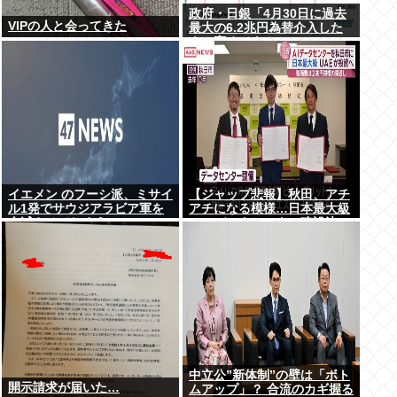
政府・日銀「4月30日に過去
VIPの人と会ってきた
最大の6.2兆円為替介入した
よ！褒めてよ！」
イエメン のフーシ派、ミサイ
【ジャップ悲報】秋田、アチ
ル1発でサウジアラビア軍を
アチになる模様…日本最大級
全滅させてしまうww
のAIデータセンター建設決
定！整備費は2兆円！
中立公”新体制”の壁は「ボト
開示請求が届いた…
ムアップ」？ 合流のカギ握る