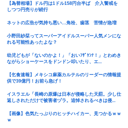
【為替相場】ドル円は1ドル158円台半ば 介入警戒を
しつつ円売りが続行
ネットの広告が気持ち悪い…角栓、歯茎 苦情が急増
小野田紗栞ってスーパーアイドルスーパー人気メンにな
れる可能性あったよな？
幼児どもが「ないのかよ！」「おいﾌｻﾞｹﾝﾅ！」とわめき
ながらショーケースをドンドン叩いたり、エ...
【乞食速報】メキシコ麻薬カルテルのリーダーの情報提
供で39億円！お前ら急げ！
イスラエル「長崎の原爆は日本が侵略した天罰。少し仕
返しされただけで被害者ヅラ。追悼されるべきは侵...
【画像】色気たっぷりのヒッチハイカー、見つかるｗｗ
ｗ