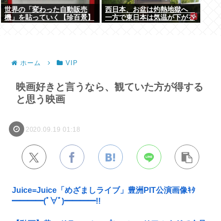
世界の「変わった自動販売
西日本、お盆は灼熱地獄へ
機」を貼っていく【珍百景】
一方で東日本は気温が下がる
ホーム
VIP
映画好きと言うなら、観ていた方が得する
と思う映画
2020.09.19 01:18
Juice=Juice「めざましライブ」豊洲PIT公演画像ｷﾀ
━━━━(ﾟ∀ﾟ)━━━━!!