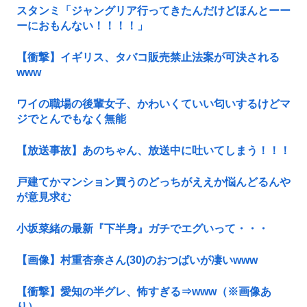
スタンミ「ジャングリア行ってきたんだけどほんとーー
ーにおもんない！！！！」
【衝撃】イギリス、タバコ販売禁止法案が可決される
www
ワイの職場の後輩女子、かわいくていい匂いするけどマ
ジでとんでもなく無能
【放送事故】あのちゃん、放送中に吐いてしまう！！！
戸建てかマンション買うのどっちがええか悩んどるんや
が意見求む
小坂菜緒の最新『下半身』ガチでエグいって・・・
【画像】村重杏奈さん(30)のおつぱいが凄いwww
【衝撃】愛知の半グレ、怖すぎる⇒www（※画像あ
り）