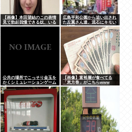
【画像】本田望結のこの表情
広島平和公園から追い出され
見て勃起我慢できる奴、いる
た左翼さん達、流石にキモい
ん？
と話題に
公共の場所でこっそり金玉を
【画像】富裕層が食べてる
かくシミュレーションゲーム
「恵方巻」がこちらwww
「Ball Scratch Simulator」
がSteamで発表される