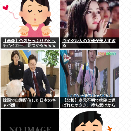
【画像】色気たっぷりのヒッ
ウイグル人の女優が美人すぎ
チハイカー、見つかるｗｗｗ
る
韓国で自殺配信した日本のキ
【悲報】身元不明で病院に運
ャバ嬢
ばれたオタク、待ち受けから
「ラブライブ」と呼ばれる
www