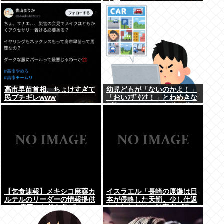
立憲
高市早苗首相、ちょけすぎて
幼児どもが「ないのかよ！」
民ブチギレwww
「おいﾌｻﾞｹﾝﾅ！」とわめきな
がらショーケースをドンドン
叩いたり、エルボーしたりし
だした
【乞食速報】メキシコ麻薬カ
イスラエル「長崎の原爆は日
ルテルのリーダーの情報提供
本が侵略した天罰。少し仕返
で39億円！お前ら急げ！
しされただけで被害者ヅラ。
追悼されるべきは侵略された
中国や韓国の人々だよ