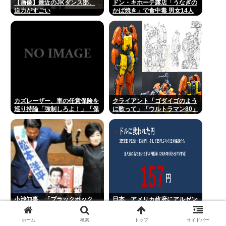
【画像】最近のJKダンス部、
ドン・キホーテ露店「うなぎの
迫力がすごい
かば焼き」で食中毒 男女14人
が発熱や腹痛など訴え…サルモ
ネラ属の菌検出
カズレーザー、車の任意保険を
クライアント「ゴダイゴのよう
巡り持論「強制しろよ！」「保
に歌って」「ウルトラマン80」
険にも入れないヤツは運転すん
「アルフィのように」「星のピ
なよ」
アス」
小池知事、「ブラックボック
日本、アメリカ政府にアルゼン
ス」批判した自民都連と蜜月 変
チン通貨危機と同列に語られて
化の事情
しまうwwwもうすでに158円に
ホーム
検索
トップ
サイドバー
戻る