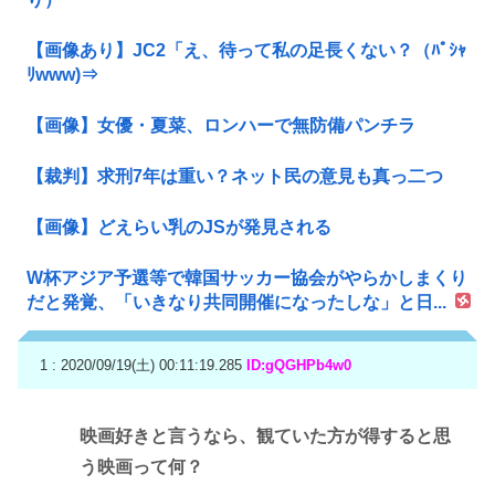
【画像あり】JC2「え、待って私の足長くない？（ﾊﾟｼｬ
ﾘwww)⇒
【画像】女優・夏菜、ロンハーで無防備パンチラ
【裁判】求刑7年は重い？ネット民の意見も真っ二つ
【画像】どえらい乳のJSが発見される
W杯アジア予選等で韓国サッカー協会がやらかしまくり
だと発覚、「いきなり共同開催になったしな」と日...
1 : 2020/09/19(土) 00:11:19.285
ID:gQGHPb4w0
映画好きと言うなら、観ていた方が得すると思
う映画って何？