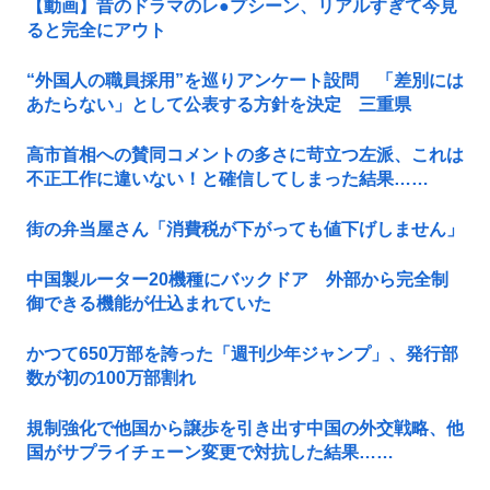
【動画】昔のドラマのレ●プシーン、リアルすぎて今見
ると完全にアウト
“外国人の職員採用”を巡りアンケート設問 「差別には
あたらない」として公表する方針を決定 三重県
高市首相への賛同コメントの多さに苛立つ左派、これは
不正工作に違いない！と確信してしまった結果……
街の弁当屋さん「消費税が下がっても値下げしません」
中国製ルーター20機種にバックドア 外部から完全制
御できる機能が仕込まれていた
かつて650万部を誇った「週刊少年ジャンプ」、発行部
数が初の100万部割れ
規制強化で他国から譲歩を引き出す中国の外交戦略、他
国がサプライチェーン変更で対抗した結果……