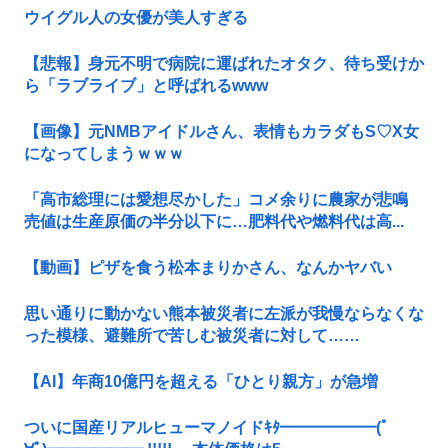
ウイグル人の女優が美人すぎる
【悲報】身元不明で病院に運ばれたオタク、待ち受けか
ら「ラブライブ」と呼ばれるwww
【画像】元NMBアイドルさん、表情もカラダもS♡X女
になってしまうｗｗｗ
「高市総理には愛想尽かした」コメ余りに農家が悲鳴
売値は生産原価の半分以下に…肥料代や燃料代は高...
【動画】ピザを食う松本まりかさん、なんかヤバい
思い通りに動かない熊本被災者に左派が我慢ならなくな
った模様、避難所で苦しむ被災者に対して……
【AI】年商10億円を超える「ひとり親方」が急増
ついに国産リアルヒューマノイドｷﾀ━━━━━━(ﾟ