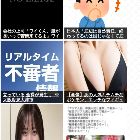
会社の上司「ワイくん、服が
日本人「底辺は自己責任、終
臭いって苦情来てるよ」ワイ
わってるのは国じゃなくて底
「すいません」
辺の人生」←これ
立っている 全裸が発生 。 ※
【画像】あの人気ムチムチな
大阪府泉大津市
ポケモン、エッチなフィギュ
アになる