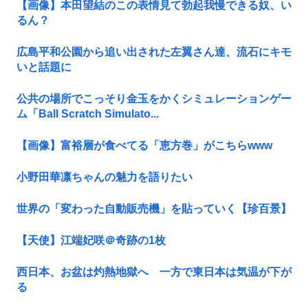
【画像】本田望結のこの表情見て勃起我慢できる奴、い
るん？
広島平和公園から追い出された左翼さん達、流石にキモ
いと話題に
公共の場所でこっそり金玉をかくシミュレーションゲー
ム「Ball Scratch Simulato...
【画像】富裕層が食べてる「恵方巻」がこちらwww
小野田華凛ちゃんの魅力を語りたい
世界の「変わった自動販売機」を貼っていく【珍百景】
【天使】江端妃咲＠奇跡の1枚
西日本、お盆は灼熱地獄へ 一方で東日本は気温が下が
る