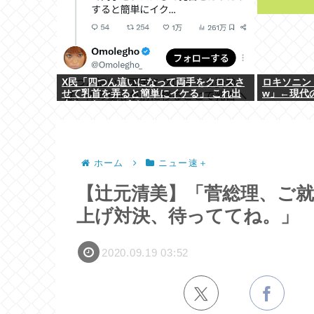
X民「四つん這いになって両手をクロスさ
ロキソニン
せて乳首を弄ると簡単にイケる」 これ出
w」←現代
来ないヤツはゲイ
ホーム
ニュー速＋
【辻元清美】「菅総理、ご
上げ対決、待っててね。」
2020.09.19 03:52