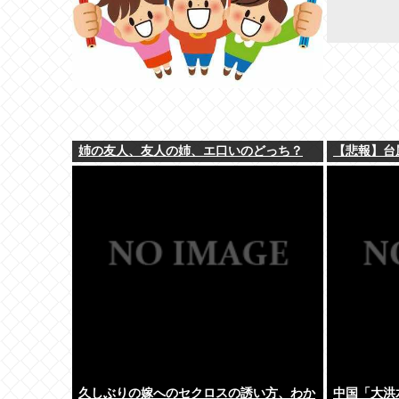
姉の友人、友人の姉、エ口いのどっち？
【悲報】台
久しぶりの嫁へのセクロスの誘い方、わか
中国「大洪