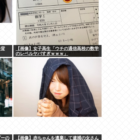
い背
【画像】女子高生「ウチの通信高校の数学
のレベルヤバすぎｗｗｗ」
プーの
【画像】赤ちゃんを遺棄して逮捕の女さん