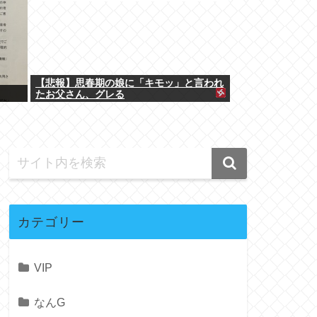
【悲報】思春期の娘に「キモッ」と言われ
たお父さん、グレる
カテゴリー
VIP
なんG