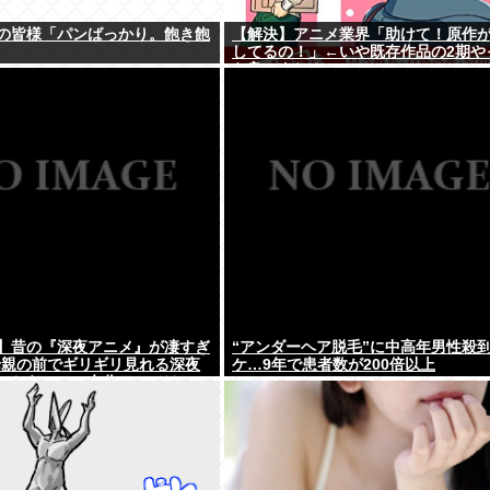
の皆様「パンばっかり。飽き飽
【解決】アニメ業界「助けて！原作
してるの！」←いや既存作品の2期や
ら良いよね？
】昔の『深夜アニメ』が凄すぎ
“アンダーヘア脱毛”に中高年男性殺
母親の前でギリギリ見れる深夜
ケ…9年で患者数が200倍以上
こちら…この名作アニメは…