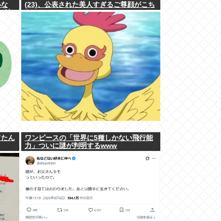
いな
(23)、公表された美人すぎるご尊顔がこち
⇒結
ら⇒www
てたん
ワンピースの「世界に5種しかない飛行能
力」ついに謎が判明するwww