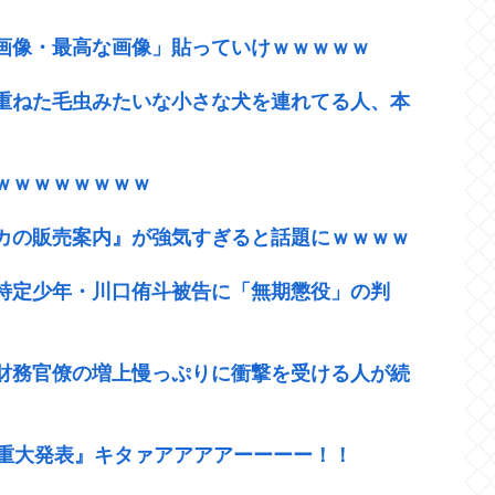
画像・最高な画像」貼っていけｗｗｗｗｗ
重ねた毛虫みたいな小さな犬を連れてる人、本
ｗｗｗｗｗｗｗｗ
カの販売案内』が強気すぎると話題にｗｗｗｗ
の特定少年・川口侑斗被告に「無期懲役」の判
財務官僚の増上慢っぷりに衝撃を受ける人が続
『重大発表』キタァアアアアーーーー！！