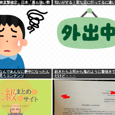
三峡直撃確定」日本「最も強い勢
匂いがする！変な店に行ってるに違
（伊勢湾台風級」台風13号と
い！！！」探偵「調べたところ･･･」
国本土でぶつかり合う（前代未
果ｗｗ
なんであんなに夢中になったん
起きたら上司から鬼のように着信き
思うコンテンツ
だけど・・・