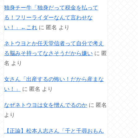
独身チー牛「独身だって税金を払って
る！フリーライダーなんて言わせな
い！」←これ
に
匿名
より
ネトウヨとか任天堂信者って自分で考え
る脳みそ持ってなさそうだから嫌い
に
匿
名
より
女さん「出産するの怖い！だから産まな
い！」
に
匿名
より
なぜネトウヨは女を憎んでるのか
に
匿名
より
【正論】松本人志さん「千と千尋おもん