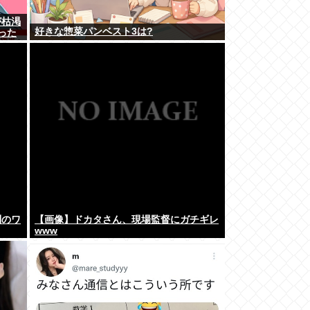
が枯渇
好きな惣菜パンベスト3は?
った
到のワ
【画像】ドカタさん、現場監督にガチギレ
www