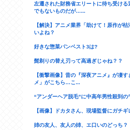
左遷された財務省エリートに待ち受ける
でもないものだが…...
【解決】アニメ業界「助けて！原作が枯
いよね？
好きな惣菜パンベスト3は?
髭剃りの替え刃って高過ぎじゃね？？
【衝撃画像】昔の『深夜アニメ』が凄す
メ」がこちら…こ...
“アンダーヘア脱毛”に中高年男性殺到の
【画像】ドカタさん、現場監督にガチギ
姉の友人、友人の姉、エ口いのどっち？