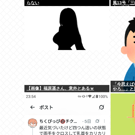
らない
風13号「
力で接近！
15号「中
聞」→
「今思えば
【画像】福原遥さん、意外とあるｗ
やろ…」と