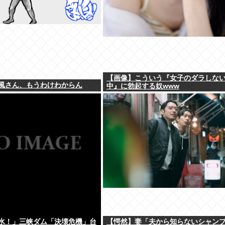
【画像】こういう『女子のダラしな
風さん、もうわけわからん
中』に勃起する奴www
水！」三峡ダム「決壊危機」台
【愕然】妻「夫から知らないシャン