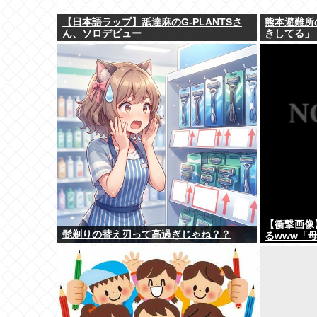
【日本語ラップ】舐達麻のG-PLANTSさ
熊本避難所
ん、ソロデビュー
きしてる」
【衝撃画像
髭剃りの替え刃って高過ぎじゃね？？
るwww「
アニメ」が