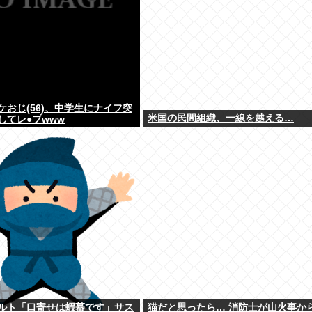
ケおじ(56)、中学生にナイフ突
米国の民間組織、一線を越える…
してレ●プwww
ルト「口寄せは蝦蟇です」サス
猫だと思ったら… 消防士が山火事か