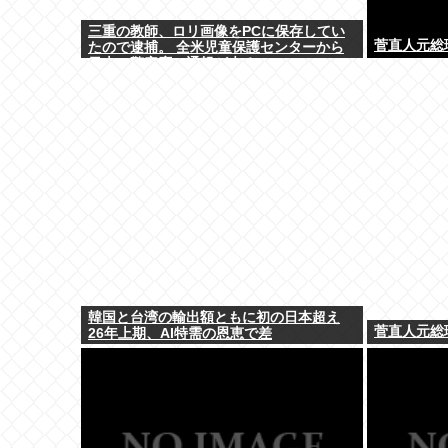
三重の教師、ロリ画像をPCに保存してい
菅直人元総
たので逮捕。 全米児童保護センターから
日本の警察庁に通報が来る。
韓国と台湾の輸出額ともに初の日本超え
菅直人元総
26年上期、AI特需の恩恵で差