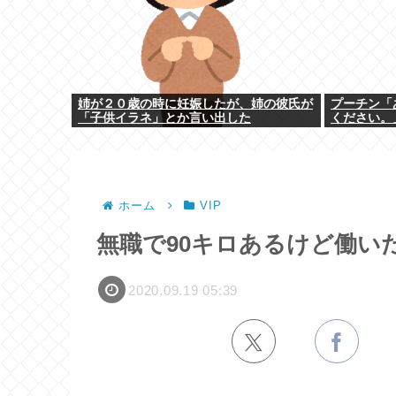
姉が２０歳の時に妊娠したが、姉の彼氏が
プーチン「
「子供イラネ」とか言い出した
ください。
ホーム
VIP
無職で90キロあるけど働い
2020.09.19 05:39