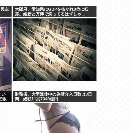
、民主
大阪府、愛知県にGDPを抜かれ3位に転
落。維新と万博で潤ってるはずじゃ…
たい
財務省、大型連休中の為替介入日数は3日
で販
間 総額11兆7349億円