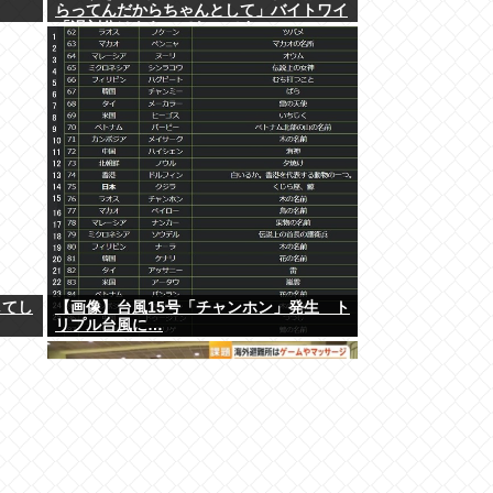
らってんだからちゃんとして」バイトワイ
「遅刻分はもらってないです」
してし
【画像】台風15号「チャンホン」発生 ト
リプル台風に…