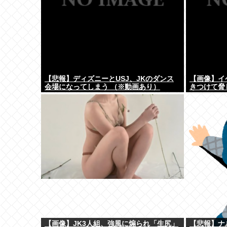
【悲報】ディズニーとUSJ、JKのダンス
【画像】イ
会場になってしまう （※動画あり）
きつけて脅
【画像】JK3人組、強風に煽られ「生尻」
【悲報】ナ