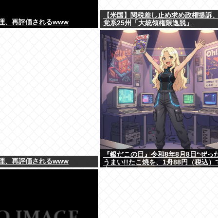
【米国】関税差し止め求め政権提訴
理、再評価されるwww
党系25州「大統領権限逸脱」
『銀だこの日』令和8年8月8日“ぜっ
理、再評価されるwww
うまい!!たこ焼を、1舟88円（税込）
売へ