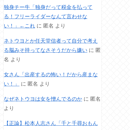
独身チー牛「独身だって税金を払って
る！フリーライダーなんて言わせな
い！」←これ
に
匿名
より
ネトウヨとか任天堂信者って自分で考え
る脳みそ持ってなさそうだから嫌い
に
匿
名
より
女さん「出産するの怖い！だから産まな
い！」
に
匿名
より
なぜネトウヨは女を憎んでるのか
に
匿名
より
【正論】松本人志さん「千と千尋おもん