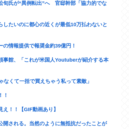
松旬氏が“異例転出”へ 官邸幹部「協力的でな
らしたいのに都心の近くが最低10万払わないと
ーの情報提供で報奨金約39億円！
館、「これが米国人Youtuberが紹介する本
じゃなくて一括で買えちゃう私って素敵」
！！
え！！【GIF動画あり】
公開される。当然のように無抵抗だったことが