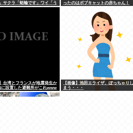
」サクラ「蛞蝓です」ワイ「う
ったのはボブキャットの赤ちゃん！
」
】台湾とフランスが地震発生か
【画像】池田エライザ、ぽっちゃり
内に設置した避難所がこれwww
まう・・・