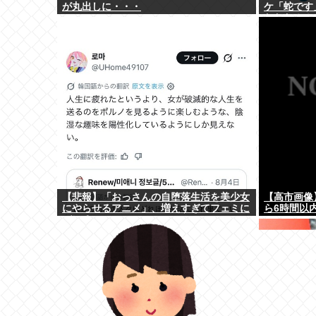
が丸出しに・・・
ケ「蛇です
おおお！！
【悲報】「おっさんの自堕落生活を美少女
【高市画像
にやらせるアニメ」、増えすぎてフェミに
ら6時間以
バレるwww