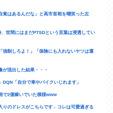
自覚はあるんだな」と高市首相を嘲笑った左
時、世間にはまだPTSDという言葉は浸透してい
「強制しろよ！」「保険にも入れないヤツは運
像が流出した結果・・・
」DQN「自分で車やバイクいじれます」
で2億稼いでいた模様www
入りのドレスがこちらです←コレは可愛過ぎる