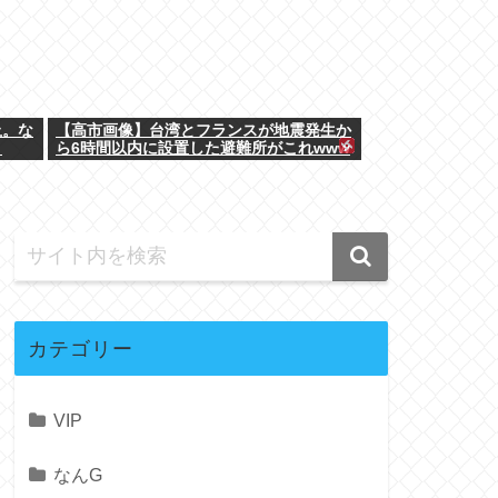
止。な
【高市画像】台湾とフランスが地震発生か
？
ら6時間以内に設置した避難所がこれwww
カテゴリー
VIP
なんG