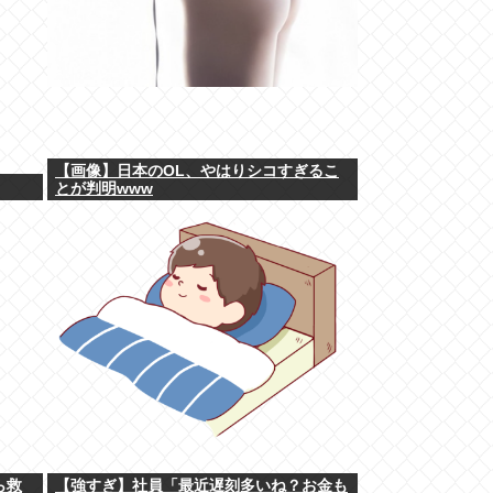
【画像】日本のOL、やはりシコすぎるこ
とが判明www
ら救
【強すぎ】社員「最近遅刻多いね？お金も