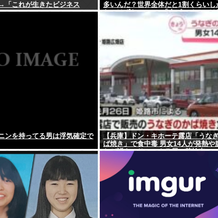
→「これが生きたビジネス
多いんだ？世界全体だと1割くらいし
ないはずなのに → 「左ピッチャーは
だからな」「内野では不利だけど基
きのほうが重宝される傾向にはある
う」
ニンを持ってる男は浮気確定で
【兵庫】ドン・キホーテ露店「うな
ば焼き」で食中毒 男女14人が発熱や
など訴え…サルモネラ属の菌検出