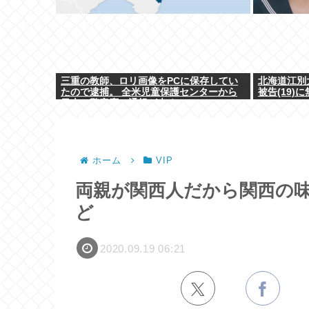
三重の教師、ロリ画像をPCに保存してい
北海道江別
たので逮捕。 全米児童保護センターから
被告(19)
日本の警察庁に通報が来る。
ホーム
VIP
両親が関西人だから関西の
ど
2020.09.19 06:21