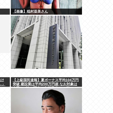
【画像】稲村亜美さん
負け
【上級国民速報】夏ボーナス平均104万円
.」
突破 建設業は平均200万円超 なお対象は
大手163社93万人、全就業者の1%強