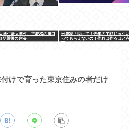
大学生殺人事件、主犯格の川口
米農家「助けて！去年の半額じゃな
に無期懲役の判決
ってもらえないの！作れば作るほど
死にそう！」
味付けで育った東京住みの者だけ