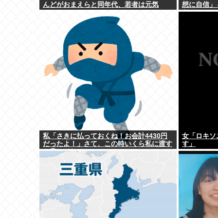
んどがおまえらと同年代、若者は元気
想に自信」
だ！」
私「さきに払っておくね！お会計4430円
女「ロキソ
だったよ！」さて、この時いくら私に渡す
す」
か書いてね