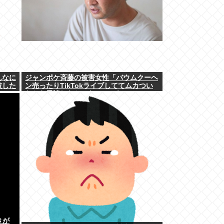
んなに
ジャンポケ斉藤の被害女性「バウムクーヘ
破した
ン売ったりTikTokライブしててムカつい
たから示談しなかった」←これ
きが