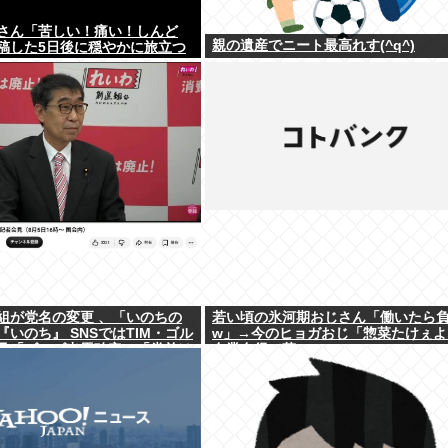
さん「苦しい！痛い！しんど
親の遺産でニート最高れす(^q^)
稿した5日後に穏やかに旅立つ
組が党名の変更 、「いのちの
若い頃の氷河期おじさん「働いたら
いのち』 SNSではTIM・ゴル
w」→今のヒョガおじ「惣菜たけぇよ.
及「ゴルゴ出馬確定」「党首は
自業自得で草