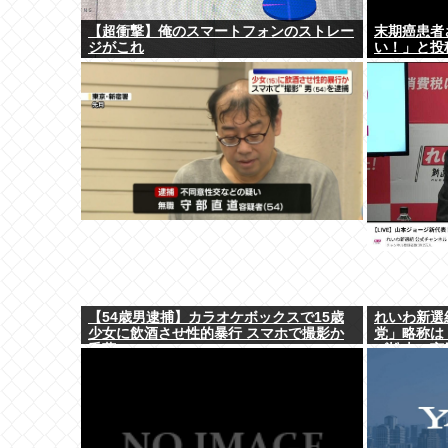
【超衝撃】俺のスマートフォンのストレー
末期癌患者
ジがこれ
い！」と投
【54歳男逮捕】カラオケボックスで15歳
れいわ新選
少女に飲酒させ性的暴行 スマホで撮影か
党」略称は『
千葉
ゴ松本に言
決まり」