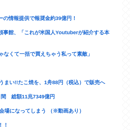
ーの情報提供で報奨金約39億円！
館、「これが米国人Youtuberが紹介する本
じゃなくて一括で買えちゃう私って素敵」
うまい!!たこ焼を、1舟88円（税込）で販売へ
 総額11兆7349億円
ス会場になってしまう （※動画あり）
！！