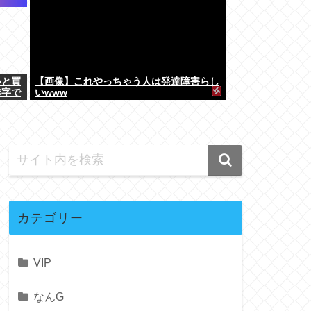
いと買
【画像】これやっちゃう人は発達障害らし
赤字で
いwww
カテゴリー
VIP
なんG