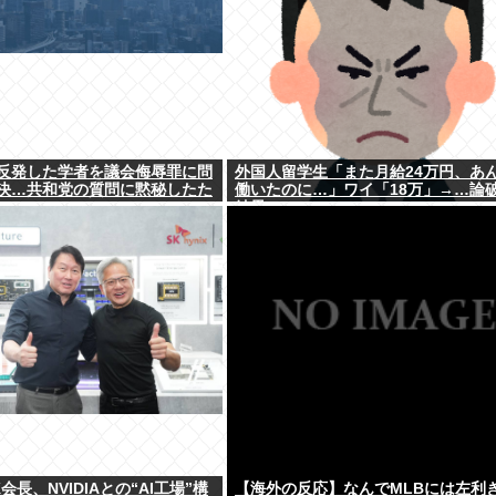
反発した学者を議会侮辱罪に問
外国人留学生「また月給24万円、あ
決…共和党の質問に黙秘したた
働いたのに…」ワイ「18万」→…論
結果ｗｗｗ
会長、NVIDIAとの“AI工場”構
【海外の反応】なんでMLBには左利