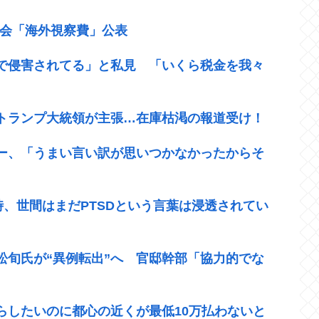
議会「海外視察費」公表
で侵害されてる」と私見 「いくら税金を我々
トランプ大統領が主張…在庫枯渇の報道受け！
ー、「うまい言い訳が思いつかなかったからそ
時、世間はまだPTSDという言葉は浸透されてい
松旬氏が“異例転出”へ 官邸幹部「協力的でな
らしたいのに都心の近くが最低10万払わないと