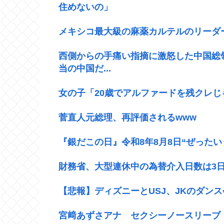
住めないの」
メキシコ最大級の麻薬カルテルのリーダ
西側からの手痛い指摘に激怒した中国総領事
当の中国だ...
女の子「20歳でアルファードを残クレ
菅直人元総理、再評価されるwww
『銀だこの日』令和8年8月8日“ぜったい
財務省、大型連休中の為替介入日数は3日間
【悲報】ディズニーとUSJ、JKのダン
宮﨑あずさアナ セクシーノースリーブ