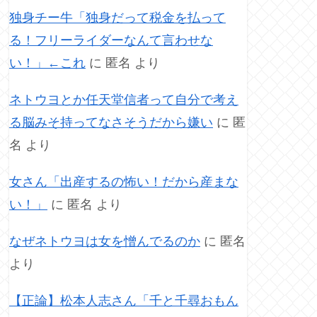
独身チー牛「独身だって税金を払って
る！フリーライダーなんて言わせな
い！」←これ
に
匿名
より
ネトウヨとか任天堂信者って自分で考え
る脳みそ持ってなさそうだから嫌い
に
匿
名
より
女さん「出産するの怖い！だから産まな
い！」
に
匿名
より
なぜネトウヨは女を憎んでるのか
に
匿名
より
【正論】松本人志さん「千と千尋おもん