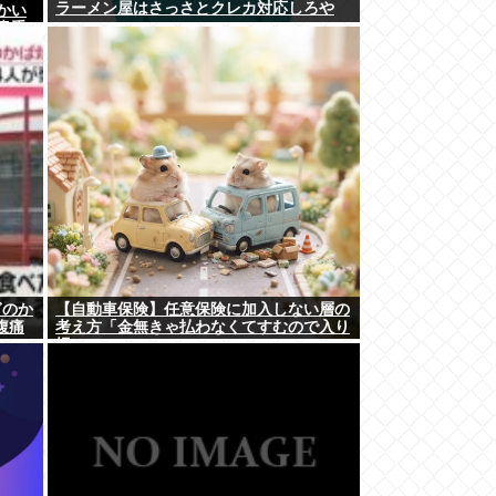
ラーメン屋はさっさとクレカ対応しろや
かい
貴重
本左利
と思
ぎのか
【自動車保険】任意保険に加入しない層の
腹痛
考え方「金無きゃ払わなくてすむので入り
損」