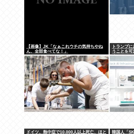
【画像】JK「なぁこれウチの気持ちやね
トランプに
ん、全部食べてな！」
うことを可
め
ドイツ、熱中症で10,000人以上死亡、ほと
韓国人「SK