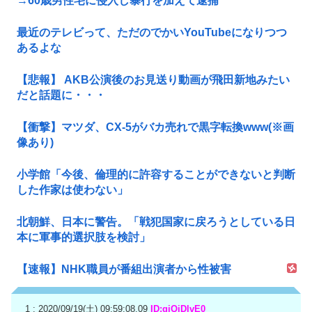
→60歳男性宅に侵入し暴行を加えて逮捕
最近のテレビって、ただのでかいYouTubeになりつつ
あるよな
【悲報】 AKB公演後のお見送り動画が飛田新地みたい
だと話題に・・・
【衝撃】マツダ、CX-5がバカ売れで黒字転換www(※画
像あり)
小学館「今後、倫理的に許容することができないと判断
した作家は使わない」
北朝鮮、日本に警告。「戦犯国家に戻ろうとしている日
本に軍事的選択肢を検討」
【速報】NHK職員が番組出演者から性被害
1 : 2020/09/19(土) 09:59:08.09
ID:qjQiDlvE0