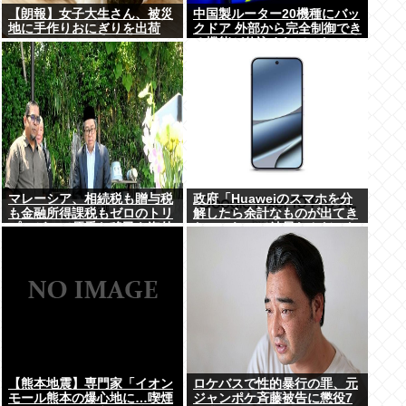
【朗報】女子大生さん、被災
中国製ルーター20機種にバッ
地に手作りおにぎりを出荷
クドア 外部から完全制御でき
る機能が仕込まれていた
マレーシア、相続税も贈与税
政府「Huaweiのスマホを分
も金融所得課税もゼロのトリ
解したら余計なものが出てき
プルゼロで優秀な移民を海外
た」これって結局なんだった
から集めてしまう…
の？
【熊本地震】専門家「イオン
ロケバスで性的暴行の罪、元
モール熊本の爆心地に…喫煙
ジャンポケ斉藤被告に懲役7