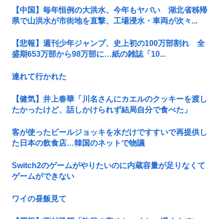
【中国】毎年恒例の大洪水、今年もヤバい 湖北省秭帰
県で山洪水が市街地を直撃、工場浸水・車両が次々...
【悲報】週刊少年ジャンプ、史上初の100万部割れ 全
盛期653万部から98万部に…紙の雑誌「10...
連れて行かれた
【健気】井上春華「川名さんにカエルのクッキーを渡し
たかったけど、話しかけられず結局自分で食べた」
客が使ったビールジョッキを水だけですすいで再提供し
た日本の飲食店…韓国のネットで物議
Switch2のゲームがやりたいのに内蔵容量が足りなくて
ゲームができない
ワイの昼飯見て