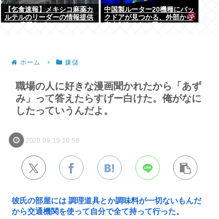
【乞食速報】メキシコ麻薬カ
中国製ルーター20機種にバッ
ルテルのリーダーの情報提供
クドアが見つかる、外部から
で39億円急げ！
完全制御される恐れ
ホーム
嫌儲
職場の人に好きな漫画聞かれたから「あず
み」って答えたらすげー白けた。俺がなに
したっていうんだよ。
2020.09.19 10:58
彼氏の部屋には 調理道具とか調味料が一切ないもんだ
から交通機関を使って自分で全て持って行った。