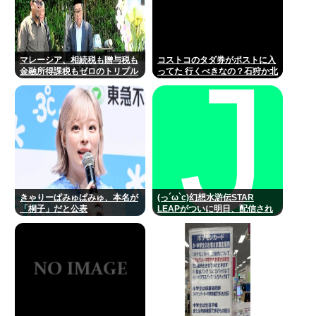
マレーシア、相続税も贈与税も
コストコのタダ券がポストに入
金融所得課税もゼロのトリプル
ってた 行くべきなの？石狩か北
ゼロで優秀な移民を海外から集
広島大曲だよな
めてしまう…
きゃりーぱみゅぱみゅ、本名が
(っ´ω`c)幻想水滸伝STAR
「桐子」だと公表
LEAPがついに明日、配信され
るね！