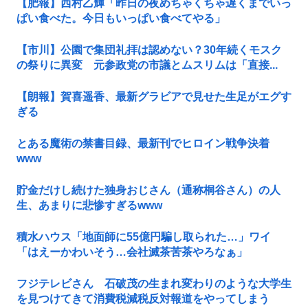
【肥報】西村乙輝「昨日の夜めちゃくちゃ遅くまでいっ
ぱい食べた。今日もいっぱい食べてやる」
【市川】公園で集団礼拝は認めない？30年続くモスク
の祭りに異変 元参政党の市議とムスリムは「直接...
【朗報】賀喜遥香、最新グラビアで見せた生足がエグす
ぎる
とある魔術の禁書目録、最新刊でヒロイン戦争決着
www
貯金だけし続けた独身おじさん（通称桐谷さん）の人
生、あまりに悲惨すぎるwww
積水ハウス「地面師に55億円騙し取られた…」ワイ
「はえーかわいそう…会社滅茶苦茶やろなぁ」
フジテレビさん 石破茂の生まれ変わりのような大学生
を見つけてきて消費税減税反対報道をやってしまう