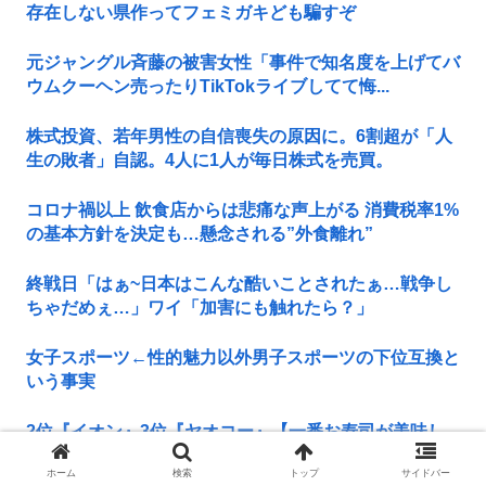
存在しない県作ってフェミガキども騙すぞ
元ジャングル斉藤の被害女性「事件で知名度を上げてバ
ウムクーヘン売ったりTikTokライブしてて悔...
株式投資、若年男性の自信喪失の原因に。6割超が「人
生の敗者」自認。4人に1人が毎日株式を売買。
コロナ禍以上 飲食店からは悲痛な声上がる 消費税率1%
の基本方針を決定も…懸念される”外食離れ”
終戦日「はぁ~日本はこんな酷いことされたぁ…戦争し
ちゃだめぇ…」ワイ「加害にも触れたら？」
女子スポーツ←性的魅力以外男子スポーツの下位互換と
いう事実
2位『イオン』3位『ヤオコー』【一番お寿司が美味し
いと思うスーパー】300名が選ぶ1位に
ホーム
検索
トップ
サイドバー