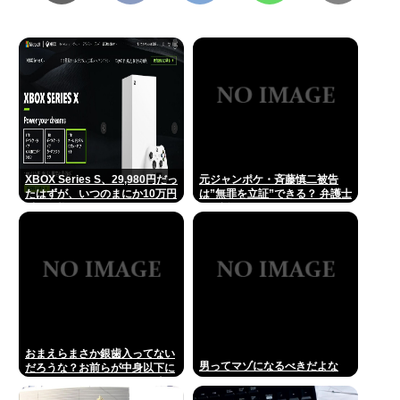
XBOX Series S、29,980円だっ
元ジャンポケ・斉藤慎二被告
たはずが、いつのまにか10万円
は”無罪を立証”できる？ 弁護士
近い価格に
が解説
おまえらまさか銀歯入ってない
男ってマゾになるべきだよな
だろうな？お前らが中身以下に
評価される原因は口開けた時に
見える銀歯