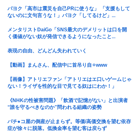
パヨク「高市は震災を自己PRに使うな」 「支援もして
ないのに文句言うな！」パヨク「してるけど」...
メンタリストDaiGo「SNS最大のデメリットは口を開
く価値がない奴が発信できるようになったこと...
表現の自由、どんどん失われていく
【動画】まんさん、配信中に首吊り自⚪︎www
【画像】アトリエファン「アトリエはエ口いゲームじゃ
ない！ライザを性的な目で見てる奴はにわか！」
《NHKの性被害問題》「飲酒で記憶がない」と出演者
“誰を守るべきなのか”問われる組織の姿勢
パチ●コ屋の倒産が止まらず。等価/高価交換を望む依存
症が徐々に脱落。低換金率を望む客は戻らず