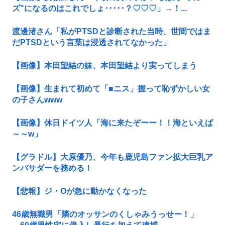
ズ"になるのはこれでしょ･････？♡♡♡」→！...
渡邊渚さん「私がPTSDと診断された当時、世間ではま
だPTSDという言葉は浸透されてなかった」
【画像】本田望結の妹、本田望結より実ってしまう
【画像】生まれて初めて「■ニス」握って恥ずかしい女
の子さんwww
【画像】休日ドイツ人「海に来たぞーー！！海といえば
～～w」
【グラドル】大原優乃、今年も鹿児島ファン拡大巨乳ア
ンバサダーを務める！
【悲報】ジ・Oが急に動かなくなった
46歳無職男「隣のオッサンのくしゃみうっせー！」