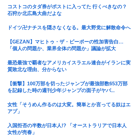
コストコのタダ券がポストに入ってた 行くべきなの？
石狩か北広島大曲だよな
ドイツ卍ナチスを隠さなくなる。最大野党に解散命令へ
【GEZAN】マヒトゥ・ザ・ピーポーの性加害告白…
「個人の問題か、業界全体の問題か」議論が拡大
最恐最強で覇者なアメリカイスラエル連合がイランに実
質敗北な理由、分からない
【衝撃】100万部を切ったジャンプが最強部数653万部
を記録した時の週刊少年ジャンプの面子がヤバ...
女性「そうめん作るのは大変。簡単とか言ってる奴はエ
アプ」
入国拒否の半数が日本人!? 「オーストラリアで日本人
女性が売春」