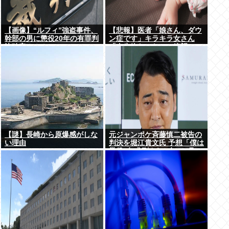
【画像】“ルフィ”強盗事件、
【悲報】医者「娘さん、ダウ
幹部の男に懲役20年の有罪判
ン症です」キラキラ女さん
決確定！！！
「人生終わった」⇒絶望
へ！！！！
【謎】長崎から原爆感がしな
元ジャンポケ斉藤慎二被告の
い理由
判決を堀江貴文氏 予想「僕は
懲役4年求刑され 2年6か月の
実刑だったが…」