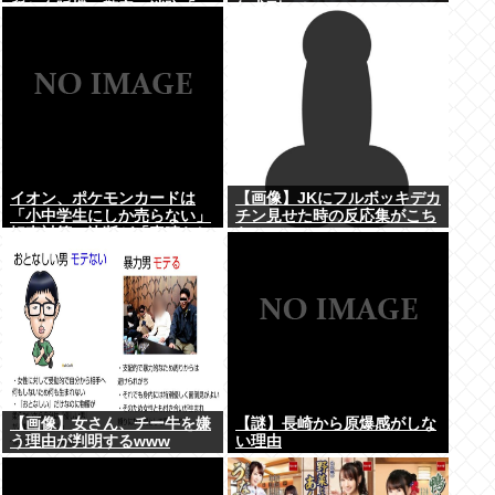
所と自販機」警察・消防「」
年求刑⇒！
←これ・・・
イオン、ポケモンカードは
【画像】JKにフルボッキデカ
「小中学生にしか売らない」
チン見せた時の反応集がこち
転売対策の決断が「素晴らし
らww
い」
【画像】女さん、チー牛を嫌
【謎】長崎から原爆感がしな
う理由が判明するwww
い理由