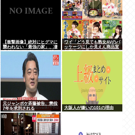
【衝撃画像】絶対にヒグマに
ワイ「どう見ても熟女AVのパ
襲われない「最強の家」、凄
ッケージにしか見えん商品宣
すぎるwwwこれは…ヤバす
伝画像でも見るか...」
ぎる…
元ジャンポケ斉藤被告、懲役
大阪人が嫌いの101の理由
7年を求刑される