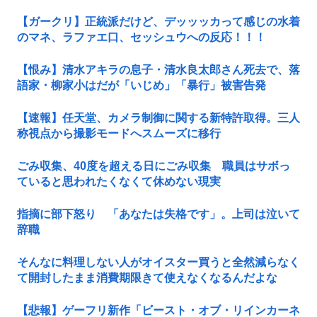
【ガークリ】正統派だけど、デッッッカって感じの水着
のマネ、ラファエ口、セッシュウへの反応！！！
【恨み】清水アキラの息子・清水良太郎さん死去で、落
語家・柳家小はだが「いじめ」「暴行」被害告発
【速報】任天堂、カメラ制御に関する新特許取得。三人
称視点から撮影モードへスムーズに移行
ごみ収集、40度を超える日にごみ収集 職員はサボっ
ていると思われたくなくて休めない現実
指摘に部下怒り 「あなたは失格です」。上司は泣いて
辞職
そんなに料理しない人がオイスター買うと全然減らなく
て開封したまま消費期限きて使えなくなるんだよな
【悲報】ゲーフリ新作「ビースト・オブ・リインカーネ