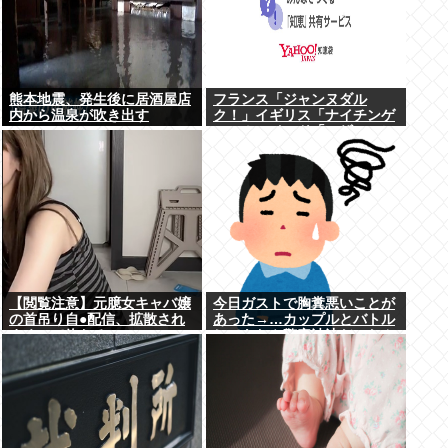
熊本地震、発生後に居酒屋店
フランス「ジャンヌダル
内から温泉が吹き出す
ク！」イギリス「ナイチンゲ
ール！」インド「マザーテレ
サ！」日本「…」
【閲覧注意】元臆女キャバ嬢
今日ガストで胸糞悪いことが
の首吊り自●配信、拡散され
あった→…カップルとバトル
まくって終わるwww
してあわや警察沙汰だったん
だがどっちが悪い？