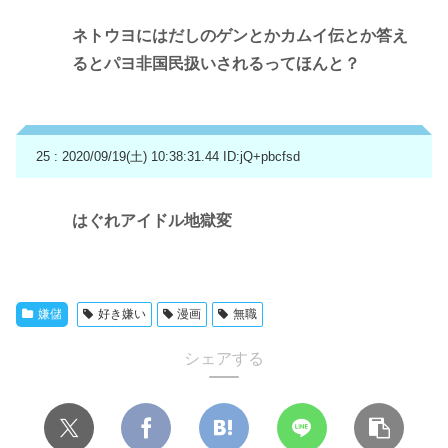
ネトウヨにはだしのゲンとかカムイ伝とか答え
るとパヨ非国民扱いされるってほんと？
25 : 2020/09/19(土) 10:38:31.44
ID:jQ+pbcfsd
はぐれアイドル地獄変
嫌儲
好き嫌い
漫画
無職
シェアする