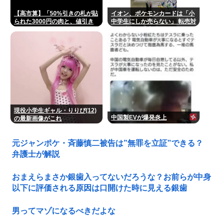
【高市算】「50%引きの札が貼
イオン、ポケモンカードは「小
られた3000円の肉と、値引き
中学生にしか売らない」 転売対
されていない1000円の肉では
策の決断が「素晴らしい」
安いのはどちらか」父の答え
「50%引きの肉」
現役小学生ギャル・りりぴ(12)
中国製EVが爆発炎上
の最新画像がこれ
元ジャンポケ・斉藤慎二被告は”無罪を立証”できる？
弁護士が解説
おまえらまさか銀歯入ってないだろうな？お前らが中身
以下に評価される原因は口開けた時に見える銀歯
男ってマゾになるべきだよな