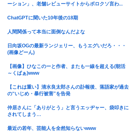
ーション」、老舗レビューサイトからボロクソ言わ...
ChatGPTに聞いた10年後の18期
人間関係って本当に面倒なんだよな
日向坂OGの最新ランジェリー、もうエグいだろ・・・
(画像どーん)
【画像】ひなこのーと作者、またも一線を超える(朝活
～くぱぁ)www
【これは重い】清水良太郎さんの訃報後、落語家が過去
の“いじめ・暴行被害”を告発
仲居さんに「ありがとう」と言うエッヂャー、袋叩きに
されてしまう…
最近の若年、芸能人を全然知らないwww