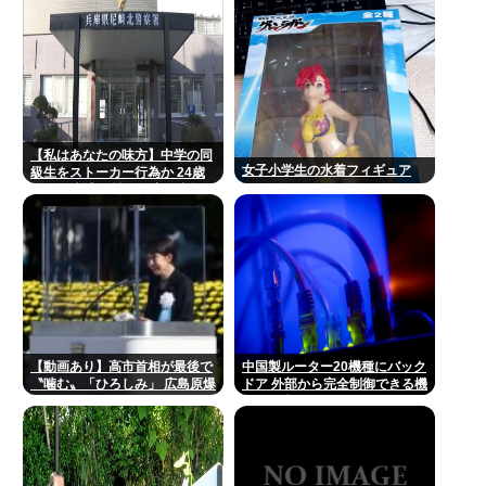
【私はあなたの味方】中学の同
女子小学生の水着フィギュア
級生をストーカー行為か 24歳
の女を逮捕 男性の自宅に唐揚げ
や文庫本など繰り返し届ける /
兵庫県
【動画あり】高市首相が最後で
中国製ルーター20機種にバック
〝噛む〟「ひろしみ」 広島原爆
ドア 外部から完全制御できる機
の日あいさつ
能が仕込まれていた