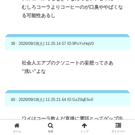
むしろコーラよりコーヒーのが口臭ややばくな
る可能性あるし
38 : 2020/09/19(土) 11:25:14.57
ID:9PuYxHqV0
社会人エアプのクソニートの妄想ってさあ
"浅い"よな
40 : 2020/09/19(土) 11:25:21.64
ID:GzZ0qE5v0
ワイはコーラ飲んだ直後に電話とってゲップ出
そうになるの困るから極力炭酸取らないのは何
ホーム
検索
トップ
サイドバー