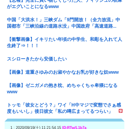
【悲報】完全に買い物しくじった人、ティッシュの在庫
がエグいことになるwww
中国「大洪水！」三峡ダム「9門開放！（全力放流」中
国都市「三峡沿線の道路水没」中国政府「高速道路...
【衝撃画像】イキリたい年頃の中学生、和彫を入れて人
生終了⇒！！！
スシローきたから安価したい
【画像】道重さゆみのお淑やかなお乳が好きな奴www
【画像】ゼニガメの抱き枕、めちゃくちゃ卑猥になる
www
トッモ「彼女とどう？」ワイ「H中マジで変態でさぁ感
度もいいし」後日彼女「私の噂広まってるつらい」
1 : 2020/09/19(土) 11:21:54.15
ID:RTw/L1b7a