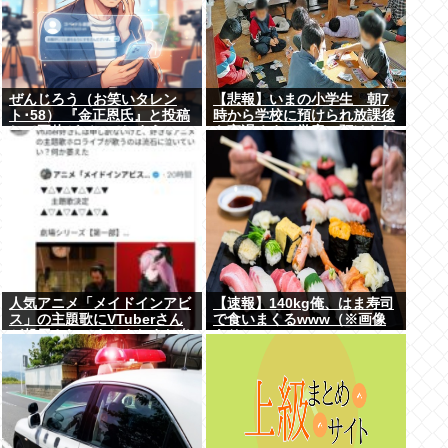
ぜんじろう（お笑いタレン
【悲報】いまの小学生 朝7
ト･58） 『金正恩氏』と投稿
時から学校に預けられ放課後
して正体がバレてしまう
も夜遅くまで学童に預けられ
る生活をしていたwww
人気アニメ「メイドインアビ
【速報】140kg俺、はま寿司
ス」の主題歌にVTuberさん
で食いまくるwww（※画像
が起用されてまたまたまた炎
あり）
上、もう何回目だよ…