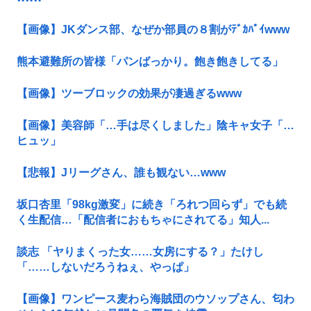
【画像】JKダンス部、なぜか部員の８割がﾃﾞｶﾊﾟｲwww
熊本避難所の皆様「パンばっかり。飽き飽きしてる」
【画像】ツーブロックの効果が凄過ぎるwww
【画像】美容師「…手は尽くしました」陰キャ女子「…
ヒュッ」
【悲報】Jリーグさん、誰も観ない…www
坂口杏里「98kg激変」に続き「ろれつ回らず」でも続
く生配信…「配信者におもちゃにされてる」知人...
談志 「ヤりまくった女……女房にする？」たけし
「……しないだろうねぇ、やっぱ」
【画像】ワンピース麦わら海賊団のウソップさん、匂わ