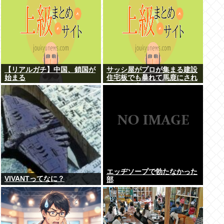
【リアルガチ】中国、鎖国が
サッシ屋がプロが集まる建設
始まる
住宅板でも暴れて馬鹿にされ
ててワロタw
エッヂソープで勃たなかった
VIVANTってなに？
部