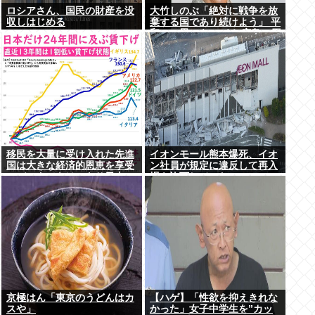
ロシアさん、国民の財産を没
大竹しのぶ「絶対に戦争を放
収しはじめる
棄する国であり続けよう」 平
和への思いをつづる 広島に原
爆が投下されてから81年
移民を大量に受け入れた先進
イオンモール熊本爆死、イオ
国は大きな経済的恩恵を享受
ン社員が規定に違反して再入
→データでもはっきり日本一
場を許可していた
人負け示される
京極はん「東京のうどんはカ
【ハゲ】「性欲を抑えきれな
スや」
かった」女子中学生を”カッ