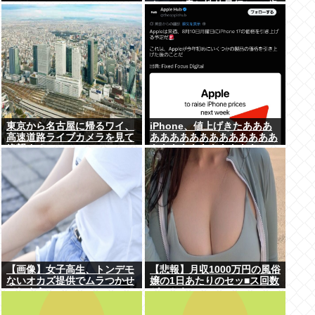
ター”で脅し性的暴行か 56歳
の男逮捕 千葉
東京から名古屋に帰るワイ、
iPhone、値上げきたあああ
高速道路ライブカメラを見て
あああああああああああああ
絶望する
あああああああああああ
あ！！！
【画像】女子高生、トンデモ
【悲報】月収1000万円の風俗
ないオカズ提供でムラつかせ
嬢の1日あたりのセッ■ス回数
てしまうwww
がこちら