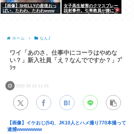
【画像】SHELLYの産後おっ
女子高生被害のクマスプレー
ぱい、たわわ、たわわwww
誤射事件。引率教員が腰に下
げていたスプレーが木枝に引
っ掛かり噴射された事が判明
ホーム
なんJ
ワイ「あのさ、仕事中にコーラはやめな
い？」新入社員「え？なんでですか？」ﾌﾟ
ｼｯ
2020.09.19 11:43
【画像】イケおじ(54)、JK10人とハメ撮り770本撮って
逮捕wwwwwww