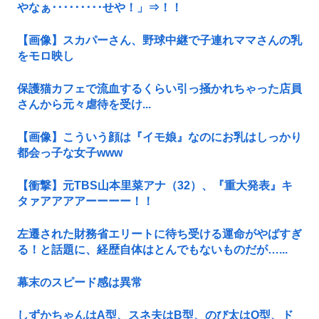
やなぁ･････････せや！」⇒！！
【画像】スカパーさん、野球中継で子連れママさんの乳
をモロ映し
保護猫カフェで流血するくらい引っ掻かれちゃった店員
さんから元々虐待を受け...
【画像】こういう顔は『イモ娘』なのにお乳はしっかり
都会っ子な女子www
【衝撃】元TBS山本里菜アナ（32）、『重大発表』キ
タァアアアアーーーー！！
左遷された財務省エリートに待ち受ける運命がやばすぎ
る！と話題に、経歴自体はとんでもないものだが…...
幕末のスピード感は異常
しずかちゃんはA型、スネ夫はB型、のび太はO型、ド