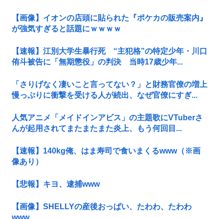
【画像】イオンの店頭に貼られた『ポケカの販売案内』
が強気すぎると話題にｗｗｗｗ
【速報】江別大学生暴行死 “主犯格”の特定少年・川口
侑斗被告に「無期懲役」の判決 当時17歳少年...
「さりげなく凄いこと言ってない？」と財務官僚の増上
慢っぷりに衝撃を受ける人が続出、なぜ官僚にすぎ...
人気アニメ「メイドインアビス」の主題歌にVTuberさ
んが起用されてまたまたまた炎上、もう何回目...
【速報】140kg俺、はま寿司で食いまくるwww（※画
像あり）
【悲報】キヨ、逮捕www
【画像】SHELLYの産後おっぱい、たわわ、たわわ
www