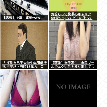
お前らって携帯のキャリア
【悲報】キヨ、逮捕www
(格安sim)ってどこの使って
るん？
『 江別市男子大学生集団暴行
【画像】女子高生、市民プー
死 主犯格・当時18歳の川口
ルでエグい乳を放り出してし
侑斗被告に無期懲役の判決』
まうwww
昨日このスレ立ってた？