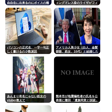
由自在に出来るのにボイスの種
ィングドレス姿のライザがフィ
類は少なすぎる問題
ギュア化キタ───(ﾟ
∀ﾟ)───!!!!!
パソコンの正式名、一字一句正
アメリカ人美少女（白人、金髪
しく書けるの少数派説
碧眼、処女、10代）と結婚した
いんだが、どうすればいいか教
えろ
あんまり有名じゃない処女の
熊本市が地震犠牲者の氏名を公
vtuber教えて
表後に撤回 「遺族同意と誤認」