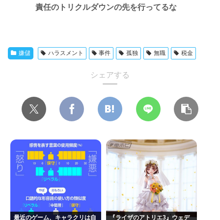
責任のトリクルダウンの先を行ってるな
嫌儲
ハラスメント
事件
孤独
無職
税金
シェアする
最近のゲーム、キャラクリは自
『ライザのアトリエ3』ウェデ