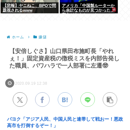
【悲報】ヤニねこ、BPOで問
アメリカ「中国製ルーターか
題視されるwww
ら余計なものが見つかった」
高市どうするのこれ
ホーム
嫌儲
【安倍しぐさ】山口県田布施町長「やれ
ぇ！」固定資産税の徴税ミスを内部告発し
た職員、パワハラで一人部署に左遷🤓
2020.09.19 12:38
パヨク「アジア人民、中国人民と連帯して戦おー！悪政
高市を打倒するぞー！」