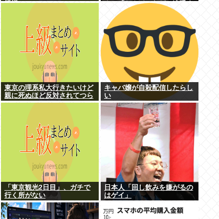
模様www
ん」「ちんぽ」などと連呼す
る不審な音声が大音量で流れ
る 犯人は不明
東京の理系私大行きたいけど
キャバ嬢が自殺配信したらし
親に死ぬほど反対されてつら
い
い
「東京観光2日目」、ガチで
日本人「回し飲みを嫌がるの
行く所がない
はゲイ」