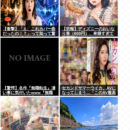
【衝撃】「え、これカバー曲
【悲報】ディズニーのおいな
だったの！？」って知って驚
り巻（600円）、卑猥すぎて
いた曲あげてけ
賛否両論www
【驚愕】名作『無職転生』凄
セカンドサマーウイカ、AVに
い事に気付いたwww『無職
なってしまう…「このAV最高
転生』ってなろうっぽくない
やで！」
からおすすめって言われたか
ら見たのだけど…もしかし
て…