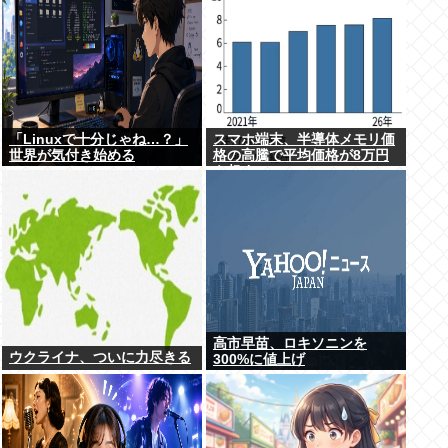
「Linuxで十分じゃね…？」
スマホ端末、半導体メモリ価
世界が気付き始める
格の高騰で平均価格が8万円
を超す
高市早苗、ロキソニンを
ウクライナ、ついに力尽きる
300%に値上げ