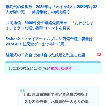
無期刑の仮釈放、2025年は「わずか4人」2024年は32
人が獄中死…「終身刑化」の傾向続く
共同通信、6000件分の連絡先流出か 「おわびしま
す」とラフな軽い謝罪コメントを発表
Switch2「ファイアーエムブレム 万紫千紅」容量は
29.5GB！任天堂ゲーまでｽﾄﾚｰｼﾞ馬...
結婚式の二次会で知り合った娘達と乱交した話
1 : 2020/09/19(土) 10:03:45.94
ID:3gpRedPf0
山口県田布施町で固定資産税の徴収ミ
スを内部告発した職員が一人きりの部