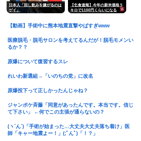
日本人「回し飲みを嫌がるのは
【乞食速報】今年の新米価格 5
ゲイ」
キロで1100円くらいになる
【動画】手術中に熊本地震直撃やばすぎwww
医療脱毛・脱毛サロンを考えてるんだが！脱毛モメンい
るか？？
原爆について復習するスレ
れいわ新選組→「いのちの党」に改名
原爆投下って正しかったんじゃね？
ジャンポケ斉藤「同意があったんです。本当です。信じ
て下さい」 ←何でこの主張が通らないの？
(ヽ´ん`)「手術が始まった…大丈夫大丈夫落ち着け」医
師「キャー地震よー！」(;ﾟんﾟ)「！？」