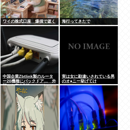
ワイの株式口座 爆損で逝く
海行ってきたで
中国企業Zbtlink製のルータ
実は女に勘違いされている男
ー20機種にバックドア… 外
のオ●ニー挙げてけ
部から完全制御のおそれ