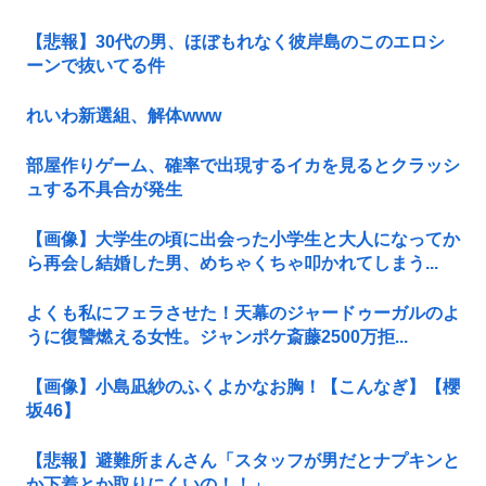
【悲報】30代の男、ほぼもれなく彼岸島のこのエロシ
ーンで抜いてる件
れいわ新選組、解体www
部屋作りゲーム、確率で出現するイカを見るとクラッシ
ュする不具合が発生
【画像】大学生の頃に出会った小学生と大人になってか
ら再会し結婚した男、めちゃくちゃ叩かれてしまう...
よくも私にフェラさせた！天幕のジャードゥーガルのよ
うに復讐燃える女性。ジャンポケ斎藤2500万拒...
【画像】小島凪紗のふくよかなお胸！【こんなぎ】【櫻
坂46】
【悲報】避難所まんさん「スタッフが男だとナプキンと
か下着とか取りにくいの！！」