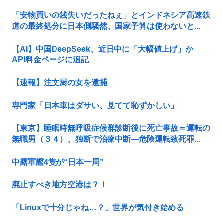
「安物買いの銭失いだったねぇ」とインドネシア高速鉄
道の最終処分に日本側騒然、国家予算は使わないと...
【AI】中国DeepSeek、近日中に「大幅値上げ」か
API料金ページに追記
【速報】注文厨の女を逮捕
専門家「日本車はダサい、見てて恥ずかしい」
【東京】睡眠時無呼吸症候群診断後に死亡事故＝運転の
無職男（３４）、独断で治療中断―危険運転致死罪...
中露軍艦4隻が“日本一周”
廃止すべき地方空港は？！
「Linuxで十分じゃね…？」世界が気付き始める