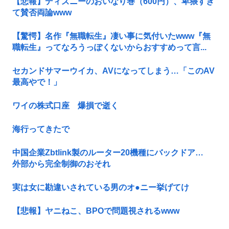
【悲報】ディズニーのおいなり巻（600円）、卑猥すぎ
て賛否両論www
【驚愕】名作『無職転生』凄い事に気付いたwww『無
職転生』ってなろうっぽくないからおすすめって言...
セカンドサマーウイカ、AVになってしまう…「このAV
最高やで！」
ワイの株式口座 爆損で逝く
海行ってきたで
中国企業Zbtlink製のルーター20機種にバックドア…
外部から完全制御のおそれ
実は女に勘違いされている男のオ●ニー挙げてけ
【悲報】ヤニねこ、BPOで問題視されるwww