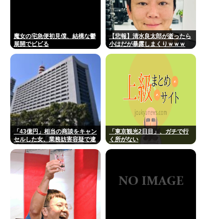
魔女の宅急便初見僕、結構な鬱
【悲報】清水良太郎が逝ったら
展開でビビる
小はだが暴露しまくりｗｗｗ
「43億円」相当の商談をキャン
「東京観光2日目」、ガチで行
セルした女、業務妨害容疑で逮
く所がない
捕www