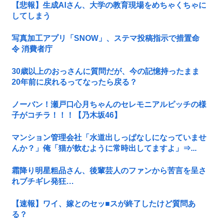
【悲報】生成AIさん、大学の教育現場をめちゃくちゃに
してしまう
写真加工アプリ「SNOW」、ステマ投稿指示で措置命
令 消費者庁
30歳以上のおっさんに質問だが、今の記憶持ったまま
20年前に戻れるってなったら戻る？
ノーバン！瀬戸口心月ちゃんのセレモニアルピッチの様
子がコチラ！！！【乃木坂46】
マンション管理会社「水道出しっぱなしになっていませ
んか？」俺「猫が飲むように常時出してますよ」⇒...
霜降り明星粗品さん、後輩芸人のファンから苦言を呈さ
れブチギレ発狂…
【速報】ワイ、嫁とのセッ■スが終了したけど質問あ
る？