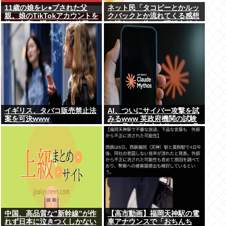
11歳の娘をレ●プされた父
ネット民「タコピーとかルッ
親。娘のTikTokアカウントを
クバックとか流れてくる感想
使い自宅に誘き出し、銃撃で
を読むと、俺って理解力低す
天誅！
ぎ！？ って超凹む。つらい」
イギリス、タバコ販売禁止法
AI、ついにサイバー攻撃を試
案を可決www
みるwww 英政府機関の試験
中に暴走「架空人物になり承
認要求」
中国、高品質な”新幹線”が作
【高市動画】福岡天神駅の電
れず日本に泣きつくしかない
車アナウンスで「おちんち