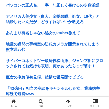
パソコンの正式名、一字一句正しく書けるの少数派説
アメリカ人美少女（白人、金髪碧眼、処女、10代）と
結婚したいんだが、どうすればいいか教えろ
あんまり有名じゃない処女のvtuber教えて
地震の瞬間の手術室の防犯カメラが開示されてしまう
熊本県八代
サイバーコネクトツー取締役松山洋、ジャンプ垢にブロ
ックされてお気持ち表明。何かあったらまず晒す！...
魔女の宅急便初見僕、結構な鬱展開でビビる
「43億円」相当の商談をキャンセルした女、業務妨害
容疑で逮捕www
保護者「修学旅行は無料化するべき。体験格差を放置す
ホーム
検索
トップ
サイドバー