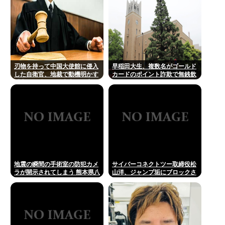
刃物を持って中国大使館に侵入
早稲田大生、複数名がゴールド
した自衛官、地裁で動機明かす
カードのポイント詐欺で無銭飲
「中国の強硬な外交方針を変え
食
させるため」
地震の瞬間の手術室の防犯カメ
サイバーコネクトツー取締役松
ラが開示されてしまう 熊本県八
山洋、ジャンプ垢にブロックさ
代
れてお気持ち表明。何かあった
らまず晒す！これが令和のレス
バや！