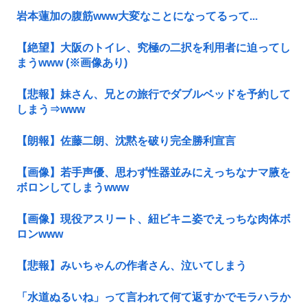
岩本蓮加の腹筋www大変なことになってるって...
【絶望】大阪のトイレ、究極の二択を利用者に迫ってし
まうwww (※画像あり)
【悲報】妹さん、兄との旅行でダブルベッドを予約して
しまう⇒www
【朗報】佐藤二朗、沈黙を破り完全勝利宣言
【画像】若手声優、思わず性器並みにえっちなナマ腋を
ボロンしてしまうwww
【画像】現役アスリート、紐ビキニ姿でえっちな肉体ボ
ロンwww
【悲報】みいちゃんの作者さん、泣いてしまう
「水道ぬるいね」って言われて何て返すかでモラハラか