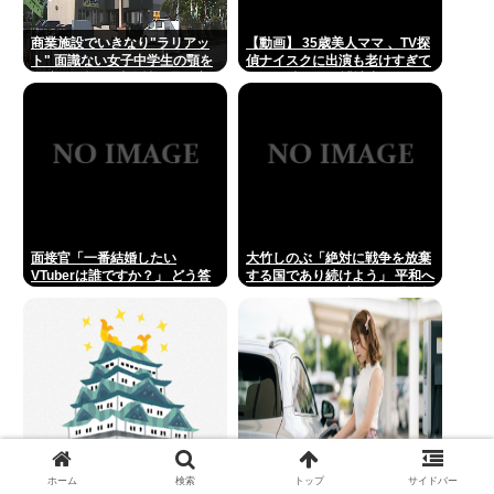
商業施設でいきなり"ラリアッ
【動画】 35歳美人ママ 、TV探
ト" 面識ない女子中学生の顎を
偵ナイスクに出演も老けすぎて
右腕で殴打 22歳女性を暴行容
いる48歳だろと誹謗中傷
疑で逮捕
面接官「一番結婚したい
大竹しのぶ「絶対に戦争を放棄
VTuberは誰ですか？」 どう答
する国であり続けよう」 平和へ
える？
の思いをつづる 広島に原爆が投
下されてから81年 #芸能 | 沖縄
は中国領土と主張されたら
【OP2ch】名古屋が飯まずいと
【中華スタンダード】誰も欲し
ホーム
検索
トップ
サイドバー
いったやつこい・６：『静岡三
がらないEVを「売れたこと」