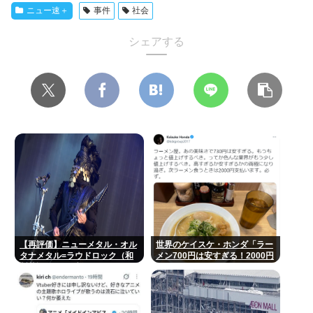
ニュー速＋
事件
社会
シェアする
【再評価】ニューメタル・オル
世界のケイスケ・ホンダ「ラー
タナメタル=ラウドロック（和
メン700円は安すぎる！2000円
製英語）がZに刺さってるらし
にするべき」
い。お前らがキッズの頃好きだ
ったバンドは何？