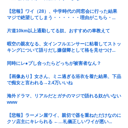
【悲報】ワイ（28）、中学時代の同窓会に行った結果
マジで絶望してしまう・・・・・・理由がこちら・...
片道10km以上通勤してる奴、おすすめの車教えて
暇空の親友なる、女インフルエンサーに粘着してストッ
キングについて語りだし嫌儲卿として格を見せつけ...
同時にレ●プし合ったらどっちが被害者なん？
【画像あり】女さん、ミニ過ぎる浴衣を着た結果、下品
で痴女と言われる→2.4万いいね
海外ドラマ、リアルだとガチのマジで語れる奴がいない
www
【悲報】ラーメン屋ワイ、親切で器を重ねただけなのに
クソ店主にキレられる ←…礼儀正しいワイが悪い...