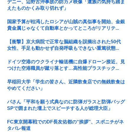
デニー、辺野古沖事故の防カメ映像「遺族の気持ち踏ま
えたものかくみ取り切れず」
国家予算が枯渇したロシアが山賊の真似事を開始、金銀
貴金属じゃなくて自動車とかってところがリアリテ...
【衝撃】京大病院で正常な脳組織を誤摘出された50代
女性、手足も動かせず自発呼吸もできない重篤状態...
ドイツ空港のウクライナ輸送機に自爆ドローン接近、見
つけた空港職員が蹴り落とす…高性能プラスチック...
早稲田大学「学生の皆さん、近隣飲食店での無銭飲食は
やめてください」
パさん「平和を願う式典なのに防弾ガラスと防弾バッグ
SPで囲まれた壇上でスピーチする人が総理大臣」
FC東京開幕戦でのDF長友佑都の“挨拶”、スポニチがネ
タバレ報道