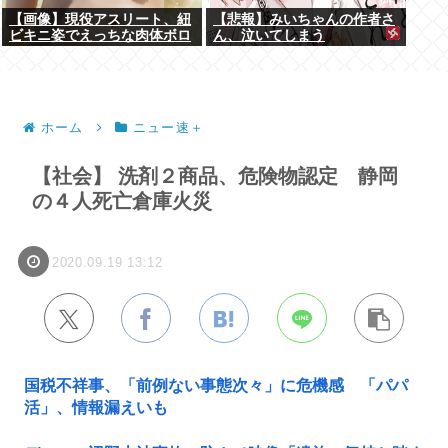
【画像】現役アスリート、紐
【悲報】みいちゃんの作者さ
ビキニ姿でえっちな肉体ボロ
ん、泣いてしまう
ンwww
ホーム
ニュー速＋
【社会】 洗剤２商品、危険物認定 静岡
の４人死亡倉庫火災
2020.09.19 13:12
国税不祥事、「前例ない事態次々」に危機感 「パパ
活」、情報漏えいも