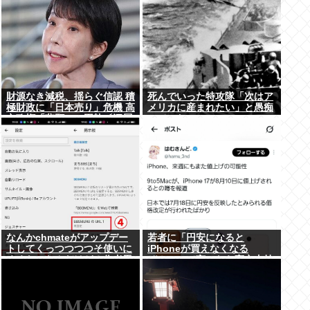
財源なき減税、揺らぐ信認 積
死んでいった特攻隊「次はア
極財政に「日本売り」危機 高
メリカに産まれたい」と愚痴
市政権「悲願」に固執〔深層
っていた
探訪〕
なんかchmateがアップデー
若者に「円安になると
トしてくっつつつつそ使いに
iPhoneが買えなくなる
くくなったんだけど？作者馬
ぞ！」って言ったら高市支持
鹿なの？死ぬの？
する奴減りそうだよな