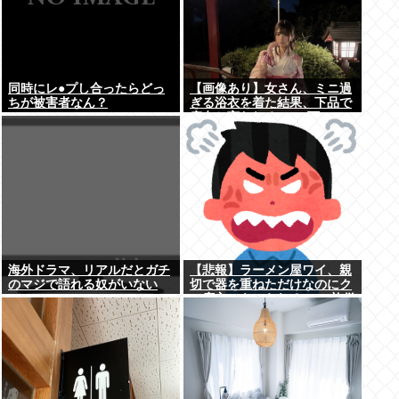
同時にレ●プし合ったらどっ
【画像あり】女さん、ミニ過
ちが被害者なん？
ぎる浴衣を着た結果、下品で
痴女と言われる→2.4万いい
ね
海外ドラマ、リアルだとガチ
【悲報】ラーメン屋ワイ、親
のマジで語れる奴がいない
切で器を重ねただけなのにク
www
ソ店主にキレられる ←…礼儀
正しいワイが悪いか？