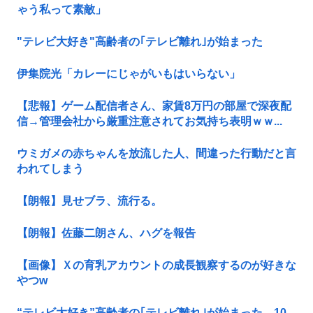
ゃう私って素敵」
"テレビ大好き"高齢者の｢テレビ離れ｣が始まった
伊集院光「カレーにじゃがいもはいらない」
【悲報】ゲーム配信者さん、家賃8万円の部屋で深夜配
信→管理会社から厳重注意されてお気持ち表明ｗｗ...
ウミガメの赤ちゃんを放流した人、間違った行動だと言
われてしまう
【朗報】見せブラ、流行る。
【朗報】佐藤二朗さん、ハグを報告
【画像】Ｘの育乳アカウントの成長観察するのが好きな
やつw
“テレビ大好き”高齢者の｢テレビ離れ｣が始まった…10