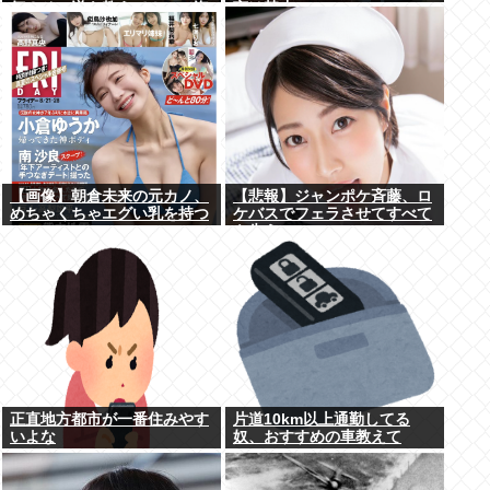
何？その逆も教えて！」（海
言は禁止www
外の反応）
【画像】朝倉未来の元カノ、
【悲報】ジャンポケ斉藤、ロ
めちゃくちゃエグい乳を持つ
ケバスでフェラさせてすべて
を失う
正直地方都市が一番住みやす
片道10km以上通勤してる
いよな
奴、おすすめの車教えて