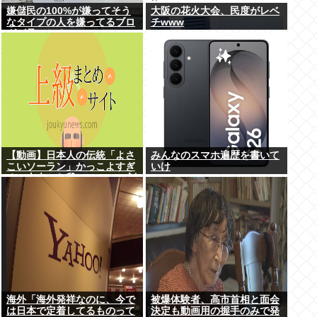
嫌儲民の100%が嫌ってそう
大阪の花火大会、民度がレベ
なタイプの人を嫌ってるブロ
チwww
グが見つかる
【動画】日本人の伝統「よさ
みんなのスマホ遍歴を書いて
こいソーラン」かっこよすぎ
いけ
る。古来から我々のDNAに刻
まれた踊り
海外「海外発祥なのに、今で
被爆体験者、高市首相と面会
は日本で定着してるものって
決定も動画用の握手のみで発