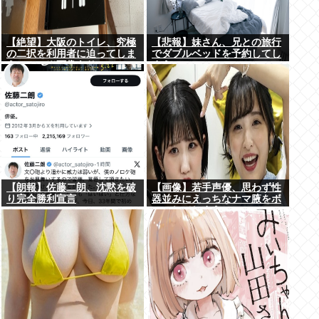
【絶望】大阪のトイレ、究極
【悲報】妹さん、兄との旅行
の二択を利用者に迫ってしま
でダブルベッドを予約してし
うwww (※画像あり)
まう⇒www
【朗報】佐藤二朗、沈黙を破
【画像】若手声優、思わず性
り完全勝利宣言
器並みにえっちなナマ腋をボ
ロンしてしまうwww