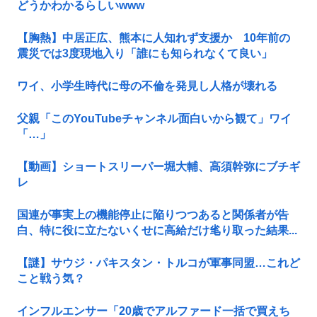
どうかわかるらしいwww
【胸熱】中居正広、熊本に人知れず支援か 10年前の
震災では3度現地入り「誰にも知られなくて良い」
ワイ、小学生時代に母の不倫を発見し人格が壊れる
父親「このYouTubeチャンネル面白いから観て」ワイ
「…」
【動画】ショートスリーパー堀大輔、高須幹弥にブチギ
レ
国連が事実上の機能停止に陥りつつあると関係者が告
白、特に役に立たないくせに高給だけ毟り取った結果...
【謎】サウジ・パキスタン・トルコが軍事同盟…これど
こと戦う気？
インフルエンサー「20歳でアルファード一括で買えち