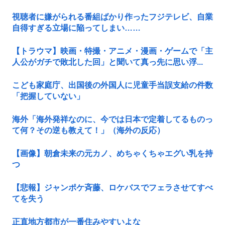
視聴者に嫌がられる番組ばかり作ったフジテレビ、自業
自得すぎる立場に陥ってしまい……
【トラウマ】映画・特撮・アニメ・漫画・ゲームで「主
人公がガチで敗北した回」と聞いて真っ先に思い浮...
こども家庭庁、出国後の外国人に児童手当誤支給の件数
「把握していない」
海外「海外発祥なのに、今では日本で定着してるものっ
て何？その逆も教えて！」（海外の反応）
【画像】朝倉未来の元カノ、めちゃくちゃエグい乳を持
つ
【悲報】ジャンポケ斉藤、ロケバスでフェラさせてすべ
てを失う
正直地方都市が一番住みやすいよな