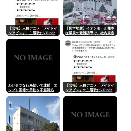
【悲報】人気アニメ「メイドイ
【熊本地震】イオンモール熊本
ンアビス」、主題歌にVTuber
従業員の避難誘導で、社内規定
さん起用でまたまたまた炎上
に抵触か
www
わいせつな行為疑いで逮捕 エ
【悲報】人気アニメ「メイドイ
ジプト国籍の男性を不起訴処
ンアビス」の主題歌にVTuber
分 鳥取地検 [8/8]
さんが起用されてまたまたまた
炎上、もう何回目だよ…