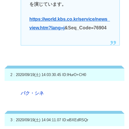
を演じています。
https://world.kbs.co.kr/service/news_
view.htm?lang=j
&Seq_Code=76904
2 : 2020/09/19(土) 14:03:30.45
ID:lHurO+CH0
パク・シネ
3 : 2020/09/19(土) 14:04:11.07
ID:eBXEdRSQr