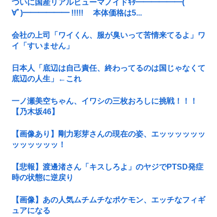
ついに国産リアルヒューマノイドｷﾀ━━━━━━(ﾟ
∀ﾟ)━━━━━━ !!!!! 本体価格は5...
会社の上司「ワイくん、服が臭いって苦情来てるよ」ワ
イ「すいません」
日本人「底辺は自己責任、終わってるのは国じゃなくて
底辺の人生」←これ
一ノ瀬美空ちゃん、イワシの三枚おろしに挑戦！！！
【乃木坂46】
【画像あり】剛力彩芽さんの現在の姿、エッッッッッッ
ッッッッッッ！
【悲報】渡邊渚さん「キスしろよ」のヤジでPTSD発症
時の状態に逆戻り
【画像】あの人気ムチムチなポケモン、エッチなフィギ
ュアになる