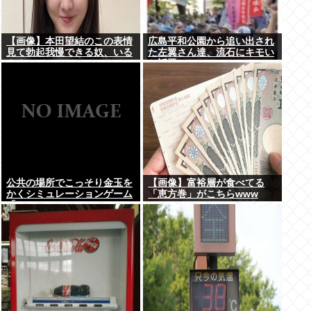
【画像】本田望結のこの表情
広島平和公園から追い出され
見て勃起我慢できる奴、いる
た左翼さん達、流石にキモい
ん？
と話題に
公共の場所でこっそり金玉を
【画像】富裕層が食べてる
かくシミュレーションゲーム
「恵方巻」がこちらwww
「Ball Scratch Simulator」
がSteamで発表される