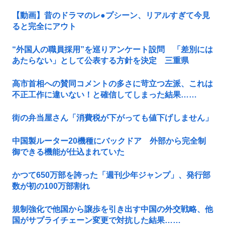
【動画】昔のドラマのレ●プシーン、リアルすぎて今見
ると完全にアウト
“外国人の職員採用”を巡りアンケート設問 「差別には
あたらない」として公表する方針を決定 三重県
高市首相への賛同コメントの多さに苛立つ左派、これは
不正工作に違いない！と確信してしまった結果……
街の弁当屋さん「消費税が下がっても値下げしません」
中国製ルーター20機種にバックドア 外部から完全制
御できる機能が仕込まれていた
かつて650万部を誇った「週刊少年ジャンプ」、発行部
数が初の100万部割れ
規制強化で他国から譲歩を引き出す中国の外交戦略、他
国がサプライチェーン変更で対抗した結果……