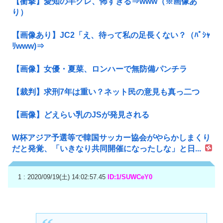
【衝撃】愛知の半グレ、怖すぎる⇒www（※画像あ
り）
【画像あり】JC2「え、待って私の足長くない？（ﾊﾟｼｬ
ﾘwww)⇒
【画像】女優・夏菜、ロンハーで無防備パンチラ
【裁判】求刑7年は重い？ネット民の意見も真っ二つ
【画像】どえらい乳のJSが発見される
W杯アジア予選等で韓国サッカー協会がやらかしまくり
だと発覚、「いきなり共同開催になったしな」と日...
1 : 2020/09/19(土) 14:02:57.45
ID:1/SUWCeY0