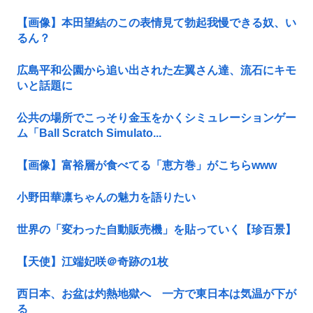
【画像】本田望結のこの表情見て勃起我慢できる奴、い
るん？
広島平和公園から追い出された左翼さん達、流石にキモ
いと話題に
公共の場所でこっそり金玉をかくシミュレーションゲー
ム「Ball Scratch Simulato...
【画像】富裕層が食べてる「恵方巻」がこちらwww
小野田華凛ちゃんの魅力を語りたい
世界の「変わった自動販売機」を貼っていく【珍百景】
【天使】江端妃咲＠奇跡の1枚
西日本、お盆は灼熱地獄へ 一方で東日本は気温が下が
る