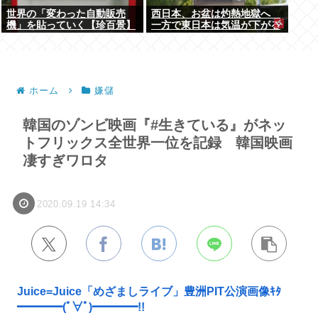
世界の「変わった自動販売
西日本、お盆は灼熱地獄へ
機」を貼っていく【珍百景】
一方で東日本は気温が下がる
ホーム
嫌儲
韓国のゾンビ映画『#生きている』がネッ
トフリックス全世界一位を記録 韓国映画
凄すぎワロタ
2020.09.19 14:34
Juice=Juice「めざましライブ」豊洲PIT公演画像ｷﾀ
━━━━(ﾟ∀ﾟ)━━━━!!