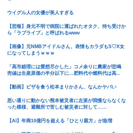
ウイグル人の女優が美人すぎる
【悲報】身元不明で病院に運ばれたオタク、待ち受けか
ら「ラブライブ」と呼ばれるwww
【画像】元NMBアイドルさん、表情もカラダもS♡X女
になってしまうｗｗｗ
「高市総理には愛想尽かした」コメ余りに農家が悲鳴
売値は生産原価の半分以下に…肥料代や燃料代は高...
【動画】ピザを食う松本まりかさん、なんかヤバい
思い通りに動かない熊本被災者に左派が我慢ならなくな
った模様、避難所で苦しむ被災者に対して……
【AI】年商10億円を超える「ひとり親方」が急増