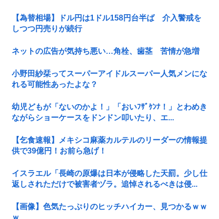
【為替相場】ドル円は1ドル158円台半ば 介入警戒を
しつつ円売りが続行
ネットの広告が気持ち悪い…角栓、歯茎 苦情が急増
小野田紗栞ってスーパーアイドルスーパー人気メンにな
れる可能性あったよな？
幼児どもが「ないのかよ！」「おいﾌｻﾞｹﾝﾅ！」とわめき
ながらショーケースをドンドン叩いたり、エ...
【乞食速報】メキシコ麻薬カルテルのリーダーの情報提
供で39億円！お前ら急げ！
イスラエル「長崎の原爆は日本が侵略した天罰。少し仕
返しされただけで被害者ヅラ。追悼されるべきは侵...
【画像】色気たっぷりのヒッチハイカー、見つかるｗｗ
ｗ