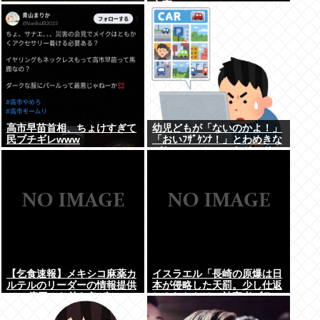
立憲
高市早苗首相、ちょけすぎて
幼児どもが「ないのかよ！」
民ブチギレwww
「おいﾌｻﾞｹﾝﾅ！」とわめきな
がらショーケースをドンドン
叩いたり、エルボーしたりし
だした
【乞食速報】メキシコ麻薬カ
イスラエル「長崎の原爆は日
ルテルのリーダーの情報提供
本が侵略した天罰。少し仕返
で39億円！お前ら急げ！
しされただけで被害者ヅラ。
追悼されるべきは侵略された
中国や韓国の人々だよ