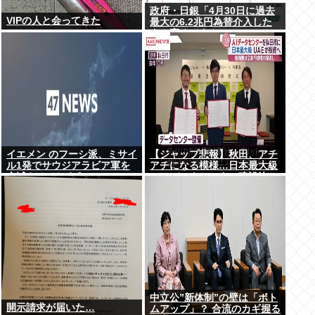
政府・日銀「4月30日に過去
VIPの人と会ってきた
最大の6.2兆円為替介入した
よ！褒めてよ！」
イエメン のフーシ派、ミサイ
【ジャップ悲報】秋田、アチ
ル1発でサウジアラビア軍を
アチになる模様…日本最大級
全滅させてしまうww
のAIデータセンター建設決
定！整備費は2兆円！
中立公”新体制”の壁は「ボト
開示請求が届いた…
ムアップ」？ 合流のカギ握る