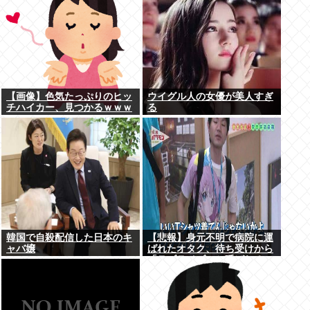
【画像】色気たっぷりのヒッ
ウイグル人の女優が美人すぎ
チハイカー、見つかるｗｗｗ
る
韓国で自殺配信した日本のキ
【悲報】身元不明で病院に運
ャバ嬢
ばれたオタク、待ち受けから
「ラブライブ」と呼ばれる
www