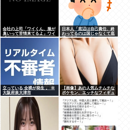
会社の上司「ワイくん、服が
日本人「底辺は自己責任、終
臭いって苦情来てるよ」ワイ
わってるのは国じゃなくて底
「すいません」
辺の人生」←これ
立っている 全裸が発生 。 ※
【画像】あの人気ムチムチな
大阪府泉大津市
ポケモン、エッチなフィギュ
アになる