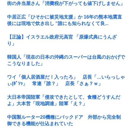
街の弁当屋さん「消費税が下がっても値下げしません」
中居正広「ひそかに被災地支援」か 16年の熊本地震直
後には現地で炊き出し “誰にも知られなくて良...
【正論】イスラエル政府元高官 「原爆式典にうんざ
り」
韓国人「現在の日本の沖縄のスーパーは台風のおかげで
こうなりました」
ワイ「個人居酒屋だ！入ったろ」 店長「…いらっしゃ
ぃ(ﾎﾞｿｯ」 常連「誰？」 店長「さぁ？ｗ」
大日本帝国陸軍「侵攻できたとして、食糧どうすんだ
よ」大本営「現地調達」陸軍「え？」
中国製ルーター20機種にバックドア 外部から完全制
御できる機能が仕込まれていた