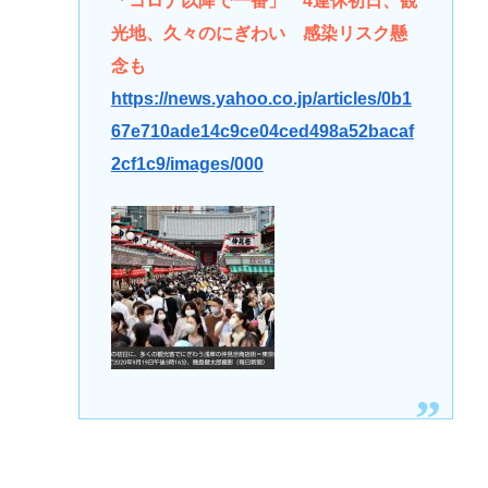
「コロナ以降で一番」 4連休初日、観
光地、久々のにぎわい 感染リスク懸
念も
https://news.yahoo.co.jp/articles/0b1
67e710ade14c9ce04ced498a52bacaf
2cf1c9/images/000