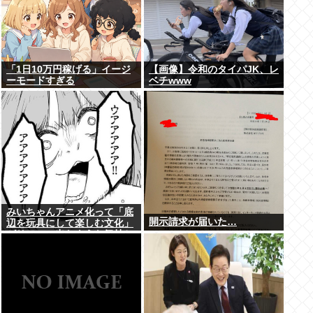
「1日10万円稼げる」イージ
【画像】令和のタイパJK、レ
ーモードすぎる
ベチwww
みいちゃんアニメ化って「底
開示請求が届いた…
辺を玩具にして楽しむ文化」
がリアルに出たような気持ち
悪さがあるよな