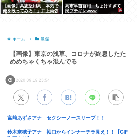
【画像】具志堅用高「本気で
高市早苗首相、ちょけすぎて
俺を殴ってみろ！」井上尚弥
民ブチギレwww
「マジっすか…わかりまし
た…！！」⇒！
ホーム
嫌儲
【画像】東京の浅草、コロナが終息したた
めめちゃくちゃ混んでる
2020.09.19 23:54
宮﨑あずさアナ セクシーノースリーブ！！
鈴木奈穂子アナ 袖口からインナーチラ見え！！【GIF