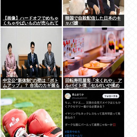
【画像】ハードオフでめちゃ
韓国で自殺配信した日本のキ
くちゃやばいものが売られて
ャバ嬢
てワロたwww
中立公”新体制”の壁は「ボト
回転寿司屋客「水くれや」 ア
ムアップ」？ 合流のカギ握る
ルバイト僕「セルf(いや揉め
立憲
事は避けよう)」→結果ｗｗ