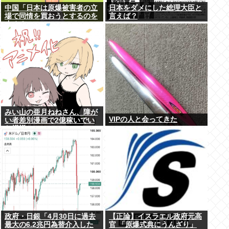
中国「日本は原爆被害者の立
日本をダメにした総理大臣と
場で同情を買おうとするのを
言えば？
止めろ」
みい山の亜月ねねさん、障が
VIPの人と会ってきた
い者差別漫画で2億稼いでい
た模様www
政府・日銀「4月30日に過去
【正論】イスラエル政府元高
最大の6.2兆円為替介入した
官 「原爆式典にうんざり」