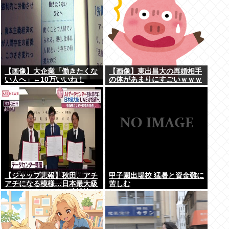
【画像】大企業「働きたくな
【画像】東出昌大の再婚相手
い人へ」←10万いいね！
の体があまりにすごいｗｗｗ
【ジャップ悲報】秋田、アチ
甲子園出場校 猛暑と資金難に
アチになる模様…日本最大級
苦しむ
のAIデータセンター建設決
定！整備費は2兆円！