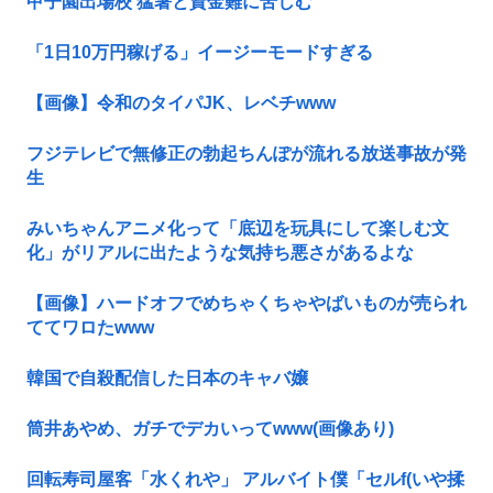
甲子園出場校 猛暑と資金難に苦しむ
「1日10万円稼げる」イージーモードすぎる
【画像】令和のタイパJK、レベチwww
フジテレビで無修正の勃起ちんぽが流れる放送事故が発
生
みいちゃんアニメ化って「底辺を玩具にして楽しむ文
化」がリアルに出たような気持ち悪さがあるよな
【画像】ハードオフでめちゃくちゃやばいものが売られ
ててワロたwww
韓国で自殺配信した日本のキャバ嬢
筒井あやめ、ガチでデカいってwww(画像あり)
回転寿司屋客「水くれや」 アルバイト僕「セルf(いや揉