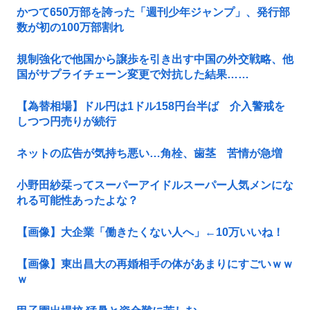
かつて650万部を誇った「週刊少年ジャンプ」、発行部
数が初の100万部割れ
規制強化で他国から譲歩を引き出す中国の外交戦略、他
国がサプライチェーン変更で対抗した結果……
【為替相場】ドル円は1ドル158円台半ば 介入警戒を
しつつ円売りが続行
ネットの広告が気持ち悪い…角栓、歯茎 苦情が急増
小野田紗栞ってスーパーアイドルスーパー人気メンにな
れる可能性あったよな？
【画像】大企業「働きたくない人へ」←10万いいね！
【画像】東出昌大の再婚相手の体があまりにすごいｗｗ
ｗ