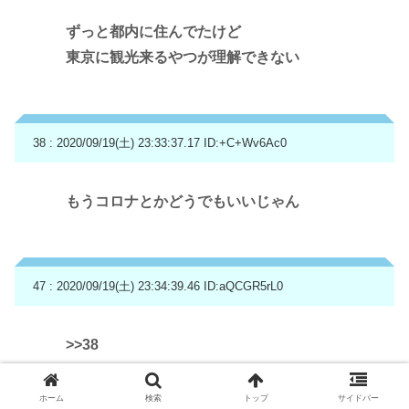
ずっと都内に住んでたけど
東京に観光来るやつが理解できない
38 : 2020/09/19(土) 23:33:37.17
ID:+C+Wv6Ac0
もうコロナとかどうでもいいじゃん
47 : 2020/09/19(土) 23:34:39.46
ID:aQCGR5rL0
>>38
ほんまこれ
クソどうでもいい
ホーム
検索
トップ
サイドバー