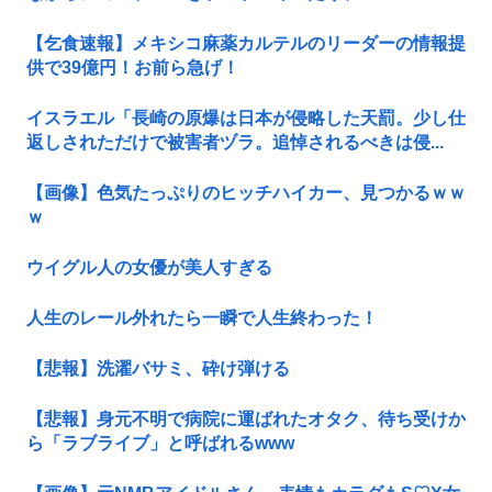
【乞食速報】メキシコ麻薬カルテルのリーダーの情報提
供で39億円！お前ら急げ！
イスラエル「長崎の原爆は日本が侵略した天罰。少し仕
返しされただけで被害者ヅラ。追悼されるべきは侵...
【画像】色気たっぷりのヒッチハイカー、見つかるｗｗ
ｗ
ウイグル人の女優が美人すぎる
人生のレール外れたら一瞬で人生終わった！
【悲報】洗濯バサミ、砕け弾ける
【悲報】身元不明で病院に運ばれたオタク、待ち受けか
ら「ラブライブ」と呼ばれるwww