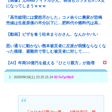
【画像】元NMBアイドルさん、表情もカラダもS♡X女
になってしまうｗｗｗ
「高市総理には愛想尽かした」コメ余りに農家が悲鳴
売値は生産原価の半分以下に…肥料代や燃料代は高...
【動画】ピザを食う松本まりかさん、なんかヤバい
思い通りに動かない熊本被災者に左派が我慢ならなくな
った模様、避難所で苦しむ被災者に対して……
【AI】年商10億円を超える「ひとり親方」が急増
1 : 2020/09/19(土) 23:25:15.24
ID:7e7yn9tz0