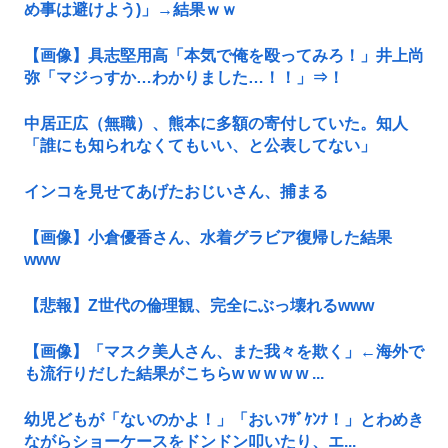
め事は避けよう)」→結果ｗｗ
【画像】具志堅用高「本気で俺を殴ってみろ！」井上尚
弥「マジっすか…わかりました…！！」⇒！
中居正広（無職）、熊本に多額の寄付していた。知人
「誰にも知られなくてもいい、と公表してない」
インコを見せてあげたおじいさん、捕まる
【画像】小倉優香さん、水着グラビア復帰した結果
www
【悲報】Z世代の倫理観、完全にぶっ壊れるwww
【画像】「マスク美人さん、また我々を欺く」←海外で
も流行りだした結果がこちらw w w w w ...
幼児どもが「ないのかよ！」「おいﾌｻﾞｹﾝﾅ！」とわめき
ながらショーケースをドンドン叩いたり、エ...