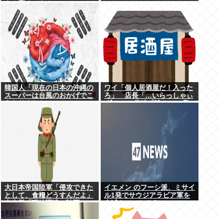
よ！褒めてよ！」
韓国人「現在の日本の沖縄の
ワイ「個人居酒屋だ！入った
スーパーは台風のおかげでこ
ろ」 店長「…いらっしゃぃ
うなりました」
(ﾎﾞｿｯ」 常連「誰？」 店
長「さぁ？ｗ」
大日本帝国陸軍「侵攻できた
イエメン のフーシ派、ミサイ
として、食糧どうすんだよ」
ル1発でサウジアラビア軍を
大本営「現地調達」陸軍
全滅させてしまうww
「え？」