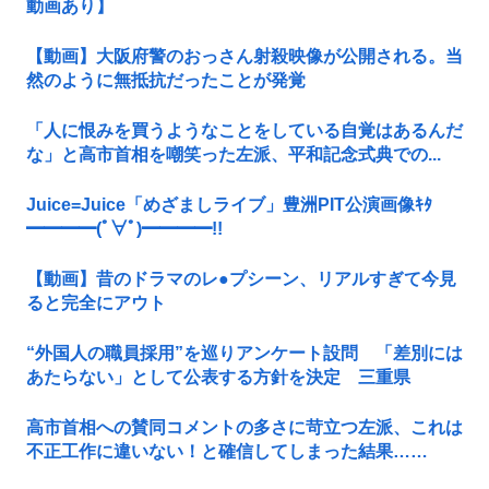
動画あり】
【動画】大阪府警のおっさん射殺映像が公開される。当
然のように無抵抗だったことが発覚
「人に恨みを買うようなことをしている自覚はあるんだ
な」と高市首相を嘲笑った左派、平和記念式典での...
Juice=Juice「めざましライブ」豊洲PIT公演画像ｷﾀ
━━━━(ﾟ∀ﾟ)━━━━!!
【動画】昔のドラマのレ●プシーン、リアルすぎて今見
ると完全にアウト
“外国人の職員採用”を巡りアンケート設問 「差別には
あたらない」として公表する方針を決定 三重県
高市首相への賛同コメントの多さに苛立つ左派、これは
不正工作に違いない！と確信してしまった結果……