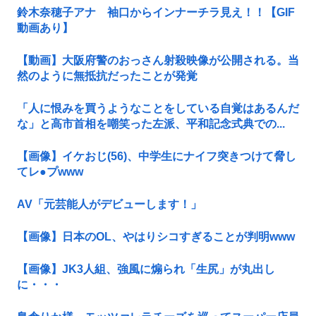
鈴木奈穂子アナ 袖口からインナーチラ見え！！【GIF
動画あり】
【動画】大阪府警のおっさん射殺映像が公開される。当
然のように無抵抗だったことが発覚
「人に恨みを買うようなことをしている自覚はあるんだ
な」と高市首相を嘲笑った左派、平和記念式典での...
【画像】イケおじ(56)、中学生にナイフ突きつけて脅し
てレ●プwww
AV「元芸能人がデビューします！」
【画像】日本のOL、やはりシコすぎることが判明www
【画像】JK3人組、強風に煽られ「生尻」が丸出し
に・・・