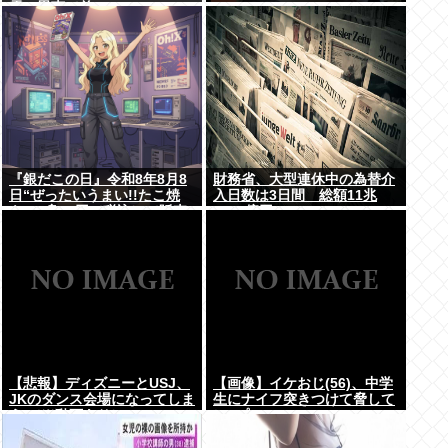
需の恩恵で差
『銀だこの日』令和8年8月8
財務省、大型連休中の為替介
日“ぜったいうまい!!たこ焼
入日数は3日間 総額11兆
を、1舟88円（税込）で販売
7349億円
へ
【悲報】ディズニーとUSJ、
【画像】イケおじ(56)、中学
JKのダンス会場になってしま
生にナイフ突きつけて脅して
う （※動画あり）
レ●プwww