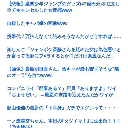
【悲報】週間少年ジャンプのグッズ(43億円分)を注文し
全てキャンセルした女逮捕www
自殺したキャバ嬢の画像www
携帯代７万払えなくて詰みそうなんだがどうすれば……
楽しんご「ジャンポケ斉藤さんを貶めた女は気色悪いと
か言ってる癖にフ●ラするとか口だけは素直なんだ...
【画像】貴島明日香さん、陰キャが最も苦手そうな“陽
のオーラ”を放つwww
コンビニワイ「廃棄ある？」店員「ありますよ」ワイ
「ちょうだい」 ←最悪の末路を迎えたんだがワイが...
影山優佳の最新の『下半身』ガチでエグいって・・・
一ノ瀬美空ちゃん、本日の｢タダイマ！｣に生出演！！！
【乃木坂46】