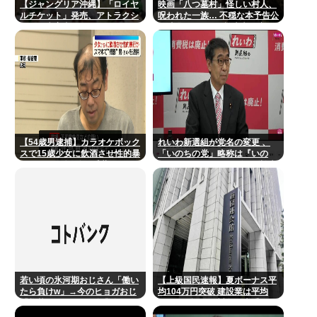
【ジャングリア沖縄】「ロイヤ
映画「八つ墓村」怪しい村人、
ルチケット」発売、アトラクシ
呪われた一族… 不穏な本予告公
ョン優先案内、ソフトドリンク
開 主題歌はB’zの松本孝弘率い
飲み放題、スパ利用、駐車場無
るTMG
料…大人29700円
【54歳男逮捕】カラオケボック
れいわ新選組が党名の変更 、
スで15歳少女に飲酒させ性的暴
「いのちの党」略称は『いの
行 スマホで撮影か 千葉
ち』 SNSではTIM・ゴルゴ松本
に言及「ゴルゴ出馬確定」「党
首は決まり」
若い頃の氷河期おじさん「働い
【上級国民速報】夏ボーナス平
たら負けw」→今のヒョガおじ
均104万円突破 建設業は平均
「惣菜たけぇよ..」 自業自得で
200万円超 なお対象は大手163
草
社93万人、全就業者の1%強