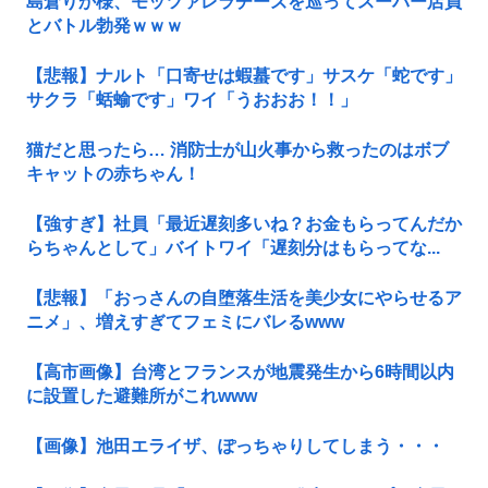
島倉りか様、モッツァレラチーズを巡ってスーパー店員
とバトル勃発ｗｗｗ
【悲報】ナルト「口寄せは蝦蟇です」サスケ「蛇です」
サクラ「蛞蝓です」ワイ「うおおお！！」
猫だと思ったら… 消防士が山火事から救ったのはボブ
キャットの赤ちゃん！
【強すぎ】社員「最近遅刻多いね？お金もらってんだか
らちゃんとして」バイトワイ「遅刻分はもらってな...
【悲報】「おっさんの自堕落生活を美少女にやらせるア
ニメ」、増えすぎてフェミにバレるwww
【高市画像】台湾とフランスが地震発生から6時間以内
に設置した避難所がこれwww
【画像】池田エライザ、ぽっちゃりしてしまう・・・