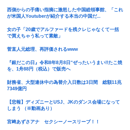
西側からの手痛い指摘に激怒した中国総領事館、「これ
が米国人Youtuberが紹介する本当の中国だ...
女の子「20歳でアルファードを残クレじゃなくて一括
で買えちゃう私って素敵」
菅直人元総理、再評価されるwww
『銀だこの日』令和8年8月8日“ぜったいうまい!!たこ焼
を、1舟88円（税込）で販売へ
財務省、大型連休中の為替介入日数は3日間 総額11兆
7349億円
【悲報】ディズニーとUSJ、JKのダンス会場になって
しまう （※動画あり）
宮﨑あずさアナ セクシーノースリーブ！！