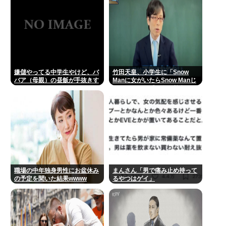
嫌儲やってる中学生やけど、バ
竹田天皇、小学生に「Snow
バア（母親）の昼飯が手抜きす
Manに女がいたらSnow Manじ
ぎてキレそう
ゃない」で男系天皇を熱弁www
職場の中年独身男性にお盆休み
まんさん「男で痛み止め持って
の予定を聞いた結果wwww
るやつはゲイ」