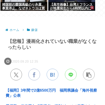
靖国前の愛国高級のり弁屋、
【高市画像】台湾とフランス
事業停止。なぜネトウヨは買
が地震発生から6時間以内に
ってあげなかったの？
設置した避難所がこれwww
ホーム
嫌儲
【悲報】漫画化されていない職業がなくな
ったらしい
2020.09.20 12:35
【福岡】3年間で2億6500万円 福岡県議会「海外視察
費」公表