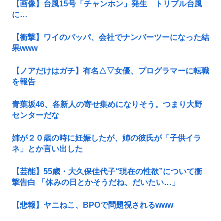
【画像】台風15号「チャンホン」発生 トリプル台風
に…
【衝撃】ワイのパッパ、会社でナンバーツーになった結
果www
【ノアだけはガチ】有名△▽女優、プログラマーに転職
を報告
青葉坂46、各新人の寄せ集めになりそう。つまり大野
センターだな
姉が２０歳の時に妊娠したが、姉の彼氏が「子供イラ
ネ」とか言い出した
【芸能】55歳・大久保佳代子“現在の性欲”について衝
撃告白 「休みの日とかそうだね、だいたい…」
【悲報】ヤニねこ、BPOで問題視されるwww