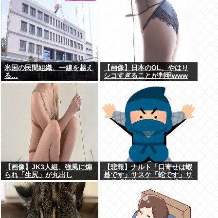
米国の民間組織、一線を越え
【画像】日本のOL、やはり
る…
シコすぎることが判明www
【画像】JK3人組、強風に煽
【悲報】ナルト「口寄せは蝦
られ「生尻」が丸出し
蟇です」サスケ「蛇です」サ
に・・・
クラ「蛞蝓です」ワイ「うお
おお！！」