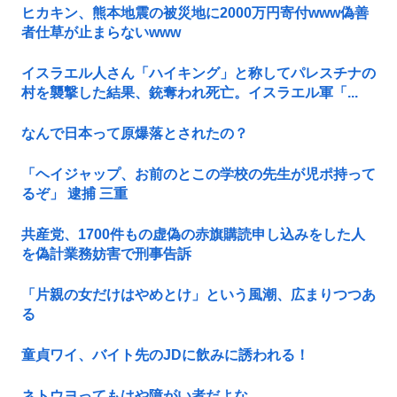
ヒカキン、熊本地震の被災地に2000万円寄付www偽善
者仕草が止まらないwww
イスラエル人さん「ハイキング」と称してパレスチナの
村を襲撃した結果、銃奪われ死亡。イスラエル軍「...
なんで日本って原爆落とされたの？
「ヘイジャップ、お前のとこの学校の先生が児ポ持って
るぞ」 逮捕 三重
共産党、1700件もの虚偽の赤旗購読申し込みをした人
を偽計業務妨害で刑事告訴
「片親の女だけはやめとけ」という風潮、広まりつつあ
る
童貞ワイ、バイト先のJDに飲みに誘われる！
ネトウヨってもはや障がい者だよな