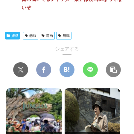
いぞ
嫌儲
悲報
漫画
無職
シェアする