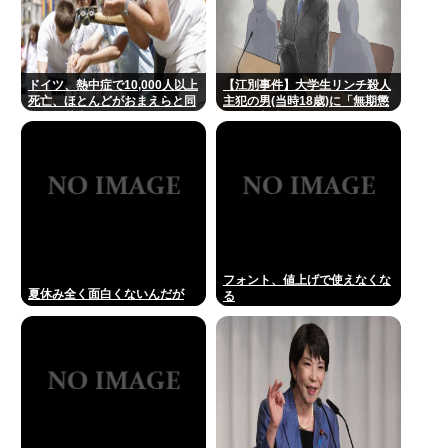
ドイツ、熱中症で10,000人以上
【江別事件】大学生リンチ殺人
死亡、ほとんどがおまえらと同
主犯の男(当時18歳)に「無期懲
年代、若者は元気
役」の判決
フォント、値上げで使えなくな
夏休み全く面白くないんだが
る