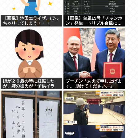
【画像】池田エライザ、ぽっ
【画像】台風15号「チャンホ
ちゃりしてしまう・・・
ン」発生 トリプル台風に…
姉が２０歳の時に妊娠した
プーチン「あえて申し上げま
が、姉の彼氏が「子供イラ
す。 助けてください。」
ネ」とか言い出した