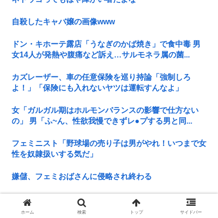
自殺したキャバ嬢の画像www
ドン・キホーテ露店「うなぎのかば焼き」で食中毒 男
女14人が発熱や腹痛など訴え…サルモネラ属の菌...
カズレーザー、車の任意保険を巡り持論「強制しろ
よ！」「保険にも入れないヤツは運転すんなよ」
女「ガルガル期はホルモンバランスの影響で仕方ない
の」 男「ふ~ん、性欲我慢できずレ●プする男と同...
フェミニスト「野球場の売り子は男がやれ！いつまで女
性を奴隷扱いする気だ」
嫌儲、フェミおばさんに侵略され終わる
共産党信者「募金で共産党を叩くのは、頑張る人を邪魔
したいという日本人らしい薄暗い欲望のせい」
ホーム
検索
トップ
サイドバー