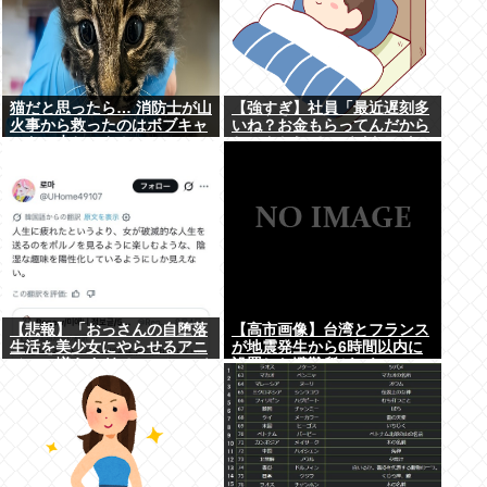
猫だと思ったら… 消防士が山
【強すぎ】社員「最近遅刻多
火事から救ったのはボブキャ
いね？お金もらってんだから
ットの赤ちゃん！
ちゃんとして」バイトワイ
「遅刻分はもらってないで
す」
【悲報】「おっさんの自堕落
【高市画像】台湾とフランス
生活を美少女にやらせるアニ
が地震発生から6時間以内に
メ」、増えすぎてフェミにバ
設置した避難所がこれwww
レるwww