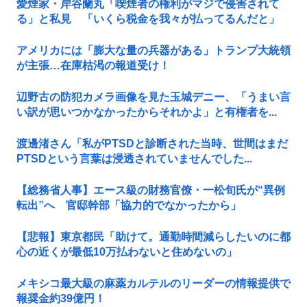
愛煙家・岸谷蘭丸「喫煙者の権利がマジで侵害されて
る」と私見 「いくら税金を我々が払ってるんだと」
アメリカには「膨大な量の兵器がある」トランプ大統領
が主張…在庫枯渇の報道受け！
辺野古の防犯カメラ画像を見た玉城デニー、「うまい言
い訳が思いつかなかったからそれかよ」と有権者を...
渡邊渚さん「私がPTSDと診断された当時、世間はまだ
PTSDという言葉は浸透されていませんでした...
【総務省人事】エース級の財務官僚・一松旬氏が“異例
転出”へ 官邸幹部「協力的でなかったから」
【悲報】東京都民「助けて。通勤時間減らしたいのに都
心の近くが最低10万払わないと住めないの」
メキシコ最大級の麻薬カルテルのリーダーの情報提供で
報奨金約39億円！