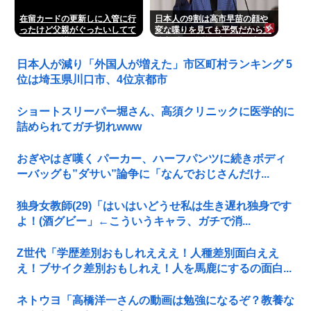
在留カードの更新しに入管に行
日本人の9割は高市早苗の顔や
ったけど父親がぐったいしてて
変な喋りを見ても平気だから支
こわい要介護3
持率9割。学校の美術科と音楽
科はしっかりして！
日本人が減り「外国人が増えた」市区町村ランキング 5
位は埼玉県川口市、4位京都市
ショートスリーパー堀さん、高須クリニックに医学的に
詰められてガチ切れwww
おぎやはぎ嘆く パーカー、ハーフパンツに続きボディ
ーバッグも”ダサい”論争に「なんでおじさんだけ...
独身女教師(29)「はいはいどうせ私は生き遅れ独身です
よ！(酒グビー」←こういうキャラ、ガチで消...
Z世代「学歴差別おもしれえええ！人種差別面白ええ
え！ブサイク差別おもしれえ！人を馬鹿にするの面白...
ネトウヨ「高橋洋一さんの動画は勉強になるぞ？教養な