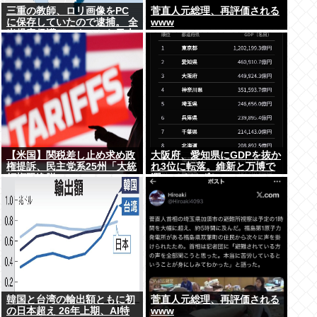
三重の教師、ロリ画像をPC
菅直人元総理、再評価される
に保存していたので逮捕。 全
www
米児童保護センターから日本
の警察庁に通報が来る。
【米国】関税差し止め求め政
大阪府、愛知県にGDPを抜か
権提訴、民主党系25州「大統
れ3位に転落。維新と万博で
領権限逸脱」
潤ってるはずじゃ…
韓国と台湾の輸出額ともに初
菅直人元総理、再評価される
の日本超え 26年上期、AI特
www