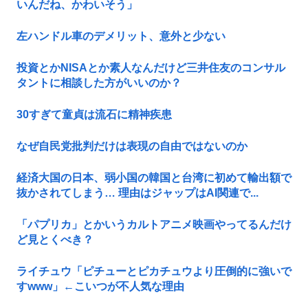
いんだね、かわいそう」
左ハンドル車のデメリット、意外と少ない
投資とかNISAとか素人なんだけど三井住友のコンサル
タントに相談した方がいいのか？
30すぎて童貞は流石に精神疾患
なぜ自民党批判だけは表現の自由ではないのか
経済大国の日本、弱小国の韓国と台湾に初めて輸出額で
抜かされてしまう… 理由はジャップはAI関連で...
「パプリカ」とかいうカルトアニメ映画やってるんだけ
ど見とくべき？
ライチュウ「ピチューとピカチュウより圧倒的に強いで
すwww」←こいつが不人気な理由