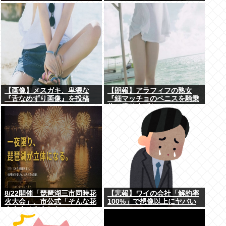
www
【画像】メスガキ、卑猥な
【朗報】アラフィフの熟女
『舌なめずり画像』を投稿
『細マッチョのペニスを騎乗
www
位で擦り上げたい』
8/22開催「琵琶湖三市同時花
【悲報】ワイの会社「解約率
火大会」、市公式「そんな花
100%」で想像以上にヤバい
火大会は存在しない」→ SNS
www
阿鼻叫喚