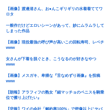
【画像】渡邊渚さん、お●んこギリギリの水着着ててワ
ロタ
一般作だけどエロいシーンがあって、妙にムラムラして
しまった作品
【画像】現役最強の呼び声が高いこの回転寿司、レベチ
www
女さんが下着を脱ぐとき、こうなるのが好きなやつ
www
【画像】メスガキ、卑猥な『舌なめずり画像』を投稿
www
【朗報】アラフィフの熟女『細マッチョのペニスを騎乗
位で擦り上げたい』
【悲報】ワイの会社「解約率100%」で想像以上にヤバ