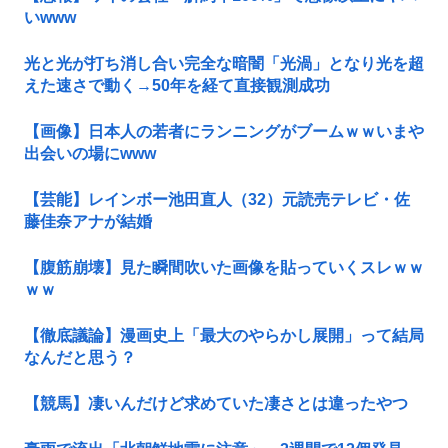
いwww
光と光が打ち消し合い完全な暗闇「光渦」となり光を超
えた速さで動く→50年を経て直接観測成功
【画像】日本人の若者にランニングがブームｗｗいまや
出会いの場にwww
【芸能】レインボー池田直人（32）元読売テレビ・佐
藤佳奈アナが結婚
【腹筋崩壊】見た瞬間吹いた画像を貼っていくスレｗｗ
ｗｗ
【徹底議論】漫画史上「最大のやらかし展開」って結局
なんだと思う？
【競馬】凄いんだけど求めていた凄さとは違ったやつ