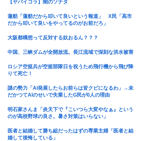
【ヤバイコラ】闇のソナタ
蓮舫「蓮舫だから叩いて良いという報道」 X民「高市
だから叩いて良いをやってるのがお前だろ」
大阪都構想って反対する奴おるん？？？
中国、三峡ダムが全開放流。長江流域で深刻な洪水被害
ロシア空挺兵が空挺部隊日を祝うため飛行機から飛び降
りて死亡！
謎の勢力「AI発展したらお前らは皆クビになるわ」→未
だかつてAIのせいで失業したG民が0人の理由
明石家さんま「炎天下で『こいつら大変やなぁ』という
のが高校野球の良さ。暑さ対策はいらない」
医者と結婚して勝ち組だったはずの専業主婦「医者と結
婚して後悔している」