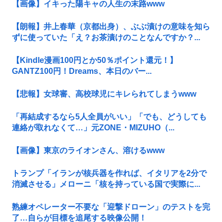
【画像】イキった陽キャの人生の末路www
【朗報】井上春華（京都出身）、ぶぶ漬けの意味を知ら
ずに使っていた「え？お茶漬けのことなんですか？...
【Kindle漫画100円とか50％ポイント還元！】
GANTZ100円！Dreams、本日のバー...
【悲報】女球審、高校球児にキレられてしまうwww
「再結成するなら5人全員がいい」「でも、どうしても
連絡が取れなくて…」元ZONE・MIZUHO（...
【画像】東京のライオンさん、溶けるwww
トランプ「イランが核兵器を作れば、イタリアを2分で
消滅させる」メローニ「核を持っている国で実際に...
熟練オペレーター不要な「迎撃ドローン」のテストを完
了…自らが目標を追尾する映像公開！