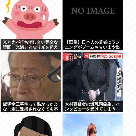
光と光が打ち消し合い完全な
【画像】日本人の若者にラン
暗闇「光渦」となり光を超え
ニングがブームｗｗいまや出
た速さで動く→50年を経て直
会いの場にwww
接観測成功
飯塚幸三事件って酷かったよ
木村容疑者の爆乳同級生、イ
な…別に逮捕されなくても不
ンタビューを受けてしまう
思議は無いのに上級上級叩か
www
れまくってさ