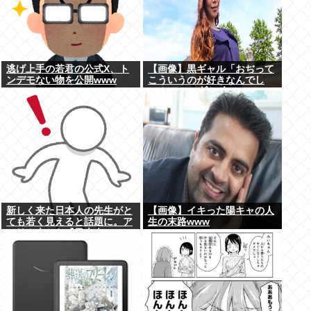
逃げ上手の若君の公式X、ト
【画像】黒ギャル「おぢって
ンデモない物を公開www
こういうのが好きなんでし
ょ？www」ﾄﾞﾝｯ！
新しく来た日本人の先生がと
【画像】イキった陽キャの人
ても若く見えると話題に。ア
生の末路www
メリカ人から『日本人...