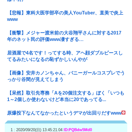
【悲報】東科大医学部卒の美人YouTuber、直美で炎上
www
【衝撃】メジャー渡米前の大谷翔平さんに対する2017
年のネット民の評価www凄すぎる…
居酒屋で4名です！ってする時、アヘ顔ダブルピースし
てるみたいになるの恥ずかしいんやが
【画像】安井カノンちゃん、バニーガールコスプレでう
っかり谷間が見えてしまう
【呆然】取引先専務「Aを20個注文する」ぼく「いつも
1～2個しか使わないけど本当に20であってる...
原爆投下なんてなかったというデマが出回りだすwww
1 : 2020/09/20(日) 13:45:21.04
ID:PQBdw5Md0