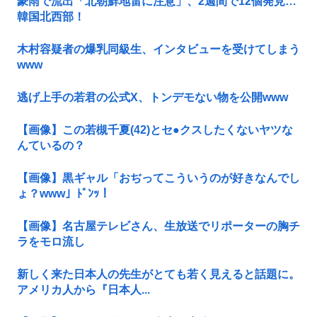
豪雨で流出「北朝鮮地雷に注意」、2週間で12個発見…
韓国北西部！
木村容疑者の爆乳同級生、インタビューを受けてしまう
www
逃げ上手の若君の公式X、トンデモない物を公開www
【画像】この若槻千夏(42)とセ●クスしたくないヤツな
んているの？
【画像】黒ギャル「おぢってこういうのが好きなんでし
ょ？www」ﾄﾞﾝｯ！
【画像】名古屋テレビさん、生放送でリポーターの胸チ
ラをモロ流し
新しく来た日本人の先生がとても若く見えると話題に。
アメリカ人から『日本人...