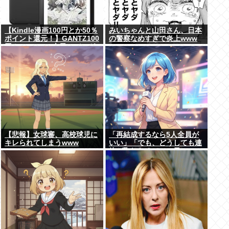
【Kindle漫画100円とか50％
みいちゃんと山田さん、日本
ポイント還元！】GANTZ100
の警察なめすぎで炎上www
円！Dreams、本日のバーガ
ーがセール中！BUNGO、
Harlem Beat、新テニスの王
子様、グラゼニ、シュート！
新たなる伝説などポイント還
元！
【悲報】女球審、高校球児に
「再結成するなら5人全員が
キレられてしまうwww
いい」「でも、どうしても連
絡が取れなくて…」元
ZONE・MIZUHO（38）が明
かす「19年ぶりに芸能界復
帰」した本当の理由