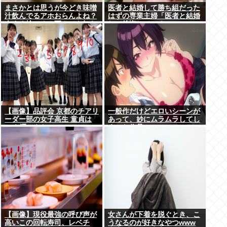
まさかとは思うが今どき味噌
医者と結婚して勝ち組だった
汁飲んでるアホおらんよね？
はずの専業主婦「医者と結婚
今すぐ捨てろ！死んでも知ら
して後悔している」
んぞ！⚰
【画像】品評会 京都のチアリ
一般作だけどエロいシーンが
ーダー部の女子高生 童貞は
あって、妙にムラムラしてし
10を選ぶらしい
まった作品
【画像】現役最強の呼び声が
女さんが下着を脱ぐとき、こ
高いこの回転寿司、レベチ
うなるのが好きなやつwww