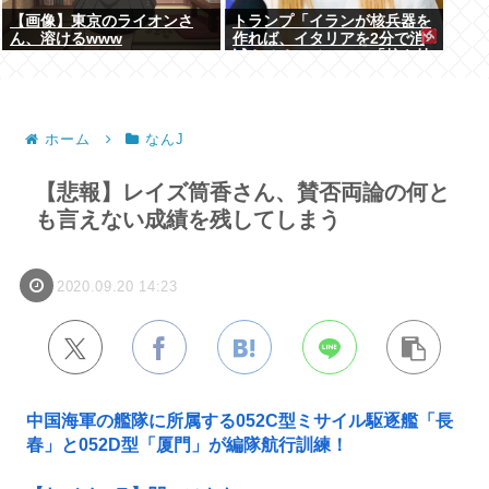
【画像】東京のライオンさ
トランプ「イランが核兵器を
ん、溶けるwww
作れば、イタリアを2分で消
滅させる」メローニ「核を持
っている国で実際に使ったア
ホはアメリカだけｗ」
ホーム
なんJ
【悲報】レイズ筒香さん、賛否両論の何と
も言えない成績を残してしまう
2020.09.20 14:23
中国海軍の艦隊に所属する052C型ミサイル駆逐艦「長
春」と052D型「厦門」が編隊航行訓練！